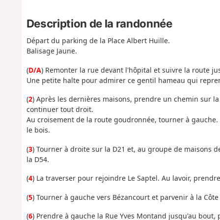
Description de la randonnée
Départ du parking de la Place Albert Huille.
Balisage Jaune.
(
D/A
) Remonter la rue devant l'hôpital et suivre la route j
Une petite halte pour admirer ce gentil hameau qui repren
(
2
) Après les dernières maisons, prendre un chemin sur la
continuer tout droit.
Au croisement de la route goudronnée, tourner à gauche. 1
le bois.
(
3
) Tourner à droite sur la D21 et, au groupe de maisons 
la D54.
(
4
) La traverser pour rejoindre Le Saptel. Au lavoir, prend
(
5
) Tourner à gauche vers Bézancourt et parvenir à la Côte
(
6
) Prendre à gauche la Rue Yves Montand jusqu'au bout, pu