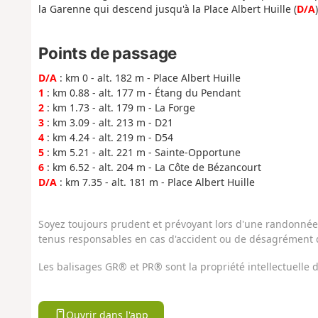
la Garenne qui descend jusqu'à la Place Albert Huille (
D/A
)
Points de passage
D/A
: km 0 - alt. 182 m - Place Albert Huille
1
: km 0.88 - alt. 177 m - Étang du Pendant
2
: km 1.73 - alt. 179 m - La Forge
3
: km 3.09 - alt. 213 m - D21
4
: km 4.24 - alt. 219 m - D54
5
: km 5.21 - alt. 221 m - Sainte-Opportune
6
: km 6.52 - alt. 204 m - La Côte de Bézancourt
D/A
: km 7.35 - alt. 181 m - Place Albert Huille
Soyez toujours prudent et prévoyant lors d'une randonnée. 
tenus responsables en cas d'accident ou de désagrément q
Les balisages GR® et PR® sont la propriété intellectuelle
Ouvrir dans l'app