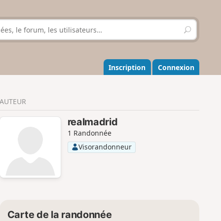
R
e
c
h
e
Inscription
Connexion
r
c
h
AUTEUR
e
r
realmadrid
1 Randonnée
Visorandonneur
Carte de la randonnée