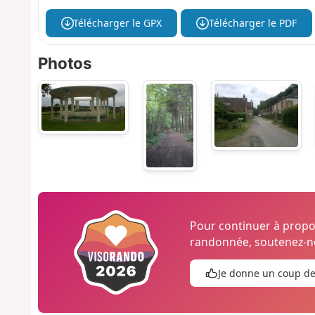
Télécharger le GPX
Télécharger le PDF
Photos
Pour continuer à prop
randonnée, soutenez-no
Je donne un coup d