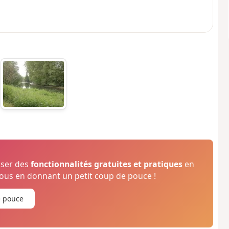
oser des
fonctionnalités gratuites et pratiques
en
us en donnant un petit coup de pouce !
e pouce