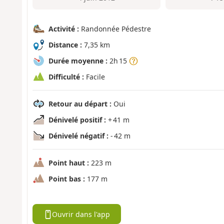
Activité :
Randonnée Pédestre
Distance :
7,35 km
Durée moyenne :
2h 15
Difficulté :
Facile
Retour au départ :
Oui
Dénivelé positif :
+ 41 m
Dénivelé négatif :
- 42 m
Point haut :
223 m
Point bas :
177 m
Ouvrir dans l'app