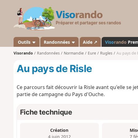
V
i
s
o
r
a
Outils
Randonnées
Aide ↗
Viso
rando
Pre
n
Visorando
Randonnées
Normandie
Eure
Rugles
Au pays de 
d
o
Au pays de Risle
Ce parcours fait découvrir la Risle avant qu'elle se je
partie de campagne du Pays d'Ouche.
Fiche technique
Création
Mis
4 juin 2012
7 fé