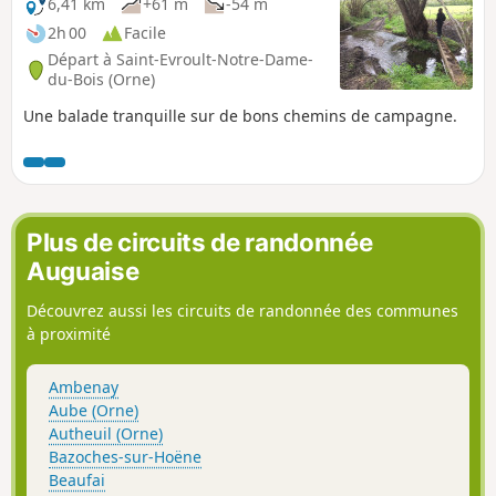
6,41 km
+61 m
-54 m
2h 00
Facile
Départ à Saint-Evroult-Notre-Dame-
du-Bois (Orne)
Une balade tranquille sur de bons chemins de campagne.
Plus de circuits de randonnée
Auguaise
Découvrez aussi les circuits de randonnée des communes
à proximité
Ambenay
Aube (Orne)
Autheuil (Orne)
Bazoches-sur-Hoëne
Beaufai