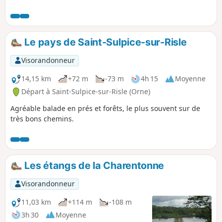
Le pays de Saint-Sulpice-sur-Risle
Visorandonneur
14,15 km
+72 m
-73 m
4h 15
Moyenne
Départ à Saint-Sulpice-sur-Risle (Orne)
Agréable balade en prés et forêts, le plus souvent sur de
très bons chemins.
Les étangs de la Charentonne
Visorandonneur
11,03 km
+114 m
-108 m
3h 30
Moyenne