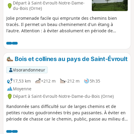
Départ à Saint-Evroult-Notre-Dame-
du-Bois (Orne)
Jolie promenade facile qui emprunte des chemins bien
tracés. Il permet un beau cheminement d'un étang à
l'autre. Attention : à éviter absolument en période de
chasse.
Bois et collines au pays de Saint-Évroult
Visorandonneur
17,53 km
+212 m
-212 m
5h 35
Moyenne
Départ à Saint-Evroult-Notre-Dame-du-Bois (Orne)
Randonnée sans difficulté sur de larges chemins et de
petites routes goudronnées très peu passantes. À éviter en
période de chasse car le chemin, public, passe au milieu de
forêts privées utilisées pour la chasse. De nombreux
panneaux le rappellent et, sur cette partie, il n'est pas