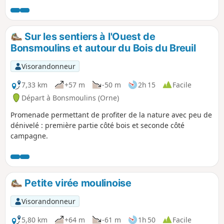
magnifiques arbres centenaires sur le
chemin, un calme absolu et le plein de
chlorophylle.
Sur les sentiers à l'Ouest de
Bonsmoulins et autour du Bois du Breuil
Visorandonneur
7,33 km
+57 m
-50 m
2h 15
Facile
Départ à Bonsmoulins (Orne)
Promenade permettant de profiter de la nature avec peu de
dénivelé : première partie côté bois et seconde côté
campagne.
Petite virée moulinoise
Visorandonneur
5,80 km
+64 m
-61 m
1h 50
Facile