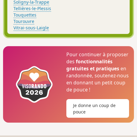
Soligny-la-Trappe
Tellières-le-Plessis
Touquettes
Tourouvre
Vitrai-sous-Laigle
Pour continuer à proposer
des
fonctionnalités
gratuites et pratiques
en
randonnée, soutenez-nous
en donnant un petit coup
de pouce !
Je donne un coup de
pouce