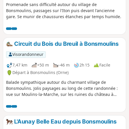
Promenade sans difficulté autour du village de
Bonsmoulins, passages sur l'Iton puis devant l'ancienne
gare. Se munir de chaussures étanches par temps humide.
Circuit du Bois du Breuil à Bonsmoulins
Visorandonneur
7,47 km
+50 m
-46 m
2h 15
Facile
Départ à Bonsmoulins (Orne)
Balade sympathique autour du charmant village de
Bonsmoulins. Jolis paysages au long de cette randonnée :
vue sur Moulins-la-Marche, sur les ruines du château à
partir du Bois du Breuil, sur l'ancienne gare de
Bonsmoulins (maison privée) et sur un joli petit étang, privé
lui aussi.
L'Aunay Belle Eau depuis Bonsmoulins