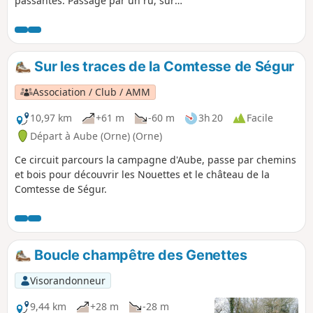
passantes. Passage par un ru, sur
environ 200 m, les pieds dans l'eau sur
une hauteur de 10/15 cm environ.
Sur les traces de la Comtesse de Ségur
Association / Club / AMM
10,97 km
+61 m
-60 m
3h 20
Facile
Départ à Aube (Orne) (Orne)
Ce circuit parcours la campagne d'Aube, passe par chemins
et bois pour découvrir les Nouettes et le château de la
Comtesse de Ségur.
Boucle champêtre des Genettes
Visorandonneur
9,44 km
+28 m
-28 m