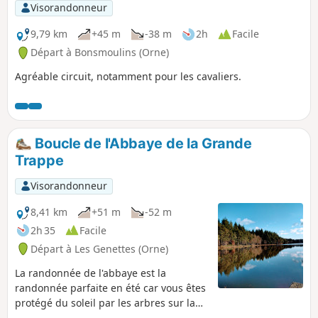
Visorandonneur
9,79 km
+45 m
-38 m
2h
Facile
Départ à Bonsmoulins (Orne)
Agréable circuit, notamment pour les cavaliers.
Boucle de l'Abbaye de la Grande
Trappe
Visorandonneur
8,41 km
+51 m
-52 m
2h 35
Facile
Départ à Les Genettes (Orne)
La randonnée de l'abbaye est la
randonnée parfaite en été car vous êtes
protégé du soleil par les arbres sur la
majeure partie de l'itinéraire, de