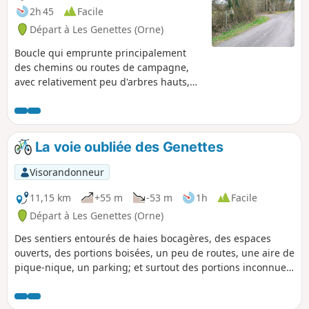
2h 45
Facile
Départ à Les Genettes (Orne)
Boucle qui emprunte principalement
des chemins ou routes de campagne,
avec relativement peu d'arbres hauts,
parfait pour profiter du soleil.
Ruisseaux, chemins de pierres, champs,
voies peu connues.
La voie oubliée des Genettes
Visorandonneur
11,15 km
+55 m
-53 m
1h
Facile
Départ à Les Genettes (Orne)
Des sentiers entourés de haies bocagères, des espaces
ouverts, des portions boisées, un peu de routes, une aire de
pique-nique, un parking; et surtout des portions inconnues
du grand public.