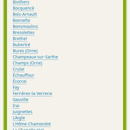
Bivilliers
Bocquencé
Bois-Arnault
Bonnefoi
Bonsmoulins
Bresolettes
Brethel
Bubertré
Bures (Orne)
Champeaux-sur-Sarthe
Champs (Orne)
Crulai
Échauffour
Écorcei
Fay
Ferrières-la-Verrerie
Gauville
Irai
Juignettes
L'Aigle
L'Hôme-Chamondot
La Chapelle-Viel