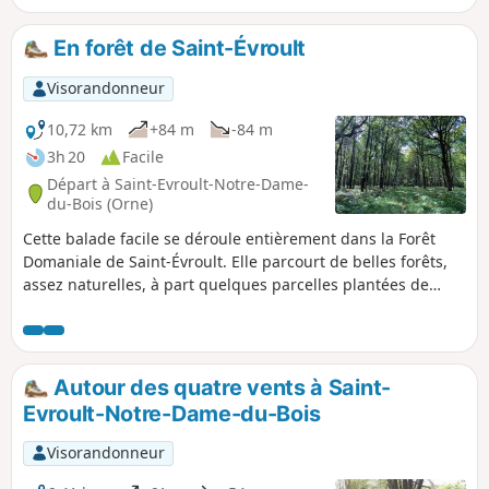
possible de quitter l'itinéraire proposé. Attention à la
modification nécessaire à partir du point (9) due à
En forêt de Saint-Évroult
l'évolution du terrain 16 septembre 2019.
Visorandonneur
10,72 km
+84 m
-84 m
3h 20
Facile
Départ à Saint-Evroult-Notre-Dame-
du-Bois (Orne)
Cette balade facile se déroule entièrement dans la Forêt
Domaniale de Saint-Évroult. Elle parcourt de belles forêts,
assez naturelles, à part quelques parcelles plantées de
conifères venus d'ailleurs ou de chênes américains. C'est
une jolie balade sans prétention : il ne faut pas lui
demander plus que ce qu'elle peut donner. C'est de la forêt,
rien que de la forêt. Parcours principalement sur de larges
Autour des quatre vents à Saint-
chemins forestiers, parfois sur des sentiers plus étroits.
Evroult-Notre-Dame-du-Bois
Boue possible après la pluie.
Visorandonneur