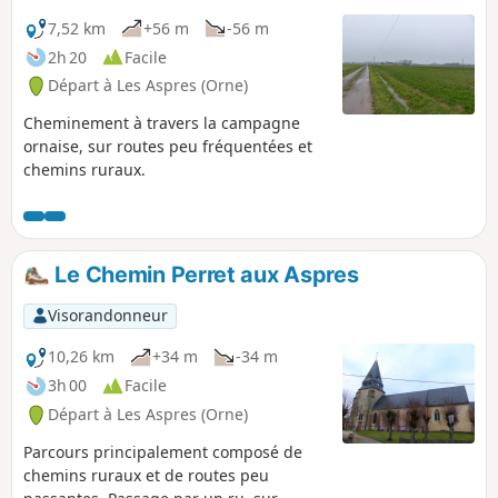
7,52 km
+56 m
-56 m
2h 20
Facile
Départ à Les Aspres (Orne)
Cheminement à travers la campagne
ornaise, sur routes peu fréquentées et
chemins ruraux.
Le Chemin Perret aux Aspres
Visorandonneur
10,26 km
+34 m
-34 m
3h 00
Facile
Départ à Les Aspres (Orne)
Parcours principalement composé de
chemins ruraux et de routes peu