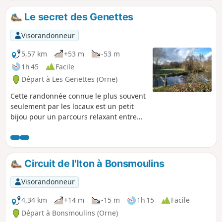
Le secret des Genettes
Visorandonneur
5,57 km
+53 m
-53 m
1h 45
Facile
Départ à Les Genettes (Orne)
Cette randonnée connue le plus souvent
seulement par les locaux est un petit
bijou pour un parcours relaxant entre
amis ou en couple. Beaucoup d'animaux
sur le chemin, sauvages, mais aussi des
ânes, percherons, moutons ou chèvres.
Circuit de l'Iton à Bonsmoulins
Visorandonneur
4,34 km
+14 m
-15 m
1h 15
Facile
Départ à Bonsmoulins (Orne)