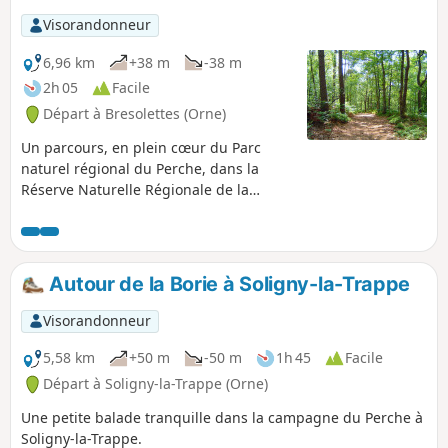
Visorandonneur
6,96 km
+38 m
-38 m
2h 05
Facile
Départ à Bresolettes (Orne)
Un parcours, en plein cœur du Parc
naturel régional du Perche, dans la
Réserve Naturelle Régionale de la
clairière forestière de Bresolettes.
Autour de la Borie à Soligny-la-Trappe
Visorandonneur
5,58 km
+50 m
-50 m
1h 45
Facile
Départ à Soligny-la-Trappe (Orne)
Une petite balade tranquille dans la campagne du Perche à
Soligny-la-Trappe.