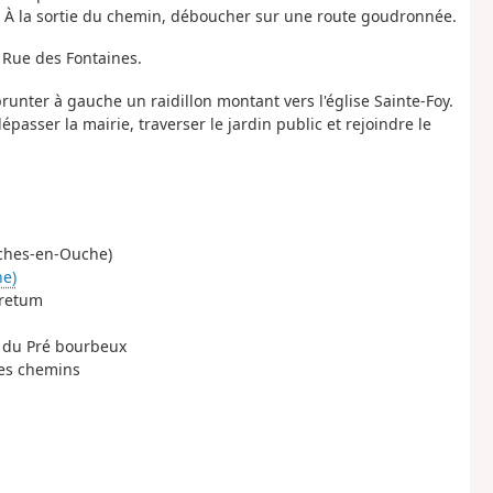
. À la sortie du chemin, déboucher sur une route goudronnée.
 Rue des Fontaines.
prunter à gauche un raidillon montant vers l'église Sainte-Foy.
épasser la mairie, traverser le jardin public et rejoindre le
onches-en-Ouche)
he)
oretum
e du Pré bourbeux
des chemins