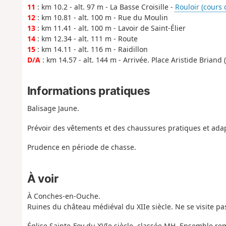
11
: km 10.2 - alt. 97 m - La Basse Croisille -
Rouloir (cours d
12
: km 10.81 - alt. 100 m - Rue du Moulin
13
: km 11.41 - alt. 100 m - Lavoir de Saint-Élier
14
: km 12.34 - alt. 111 m - Route
15
: km 14.11 - alt. 116 m - Raidillon
D/A
: km 14.57 - alt. 144 m - Arrivée. Place Aristide Brian
Informations pratiques
Balisage Jaune.
Prévoir des vêtements et des chaussures pratiques et adap
Prudence en période de chasse.
À voir
À Conches-en-Ouche.
Ruines du château médiéval du XIIe siècle. Ne se visite pa
Église Sainte-Foy du XVIe siècle, classée MH. Ensemble r