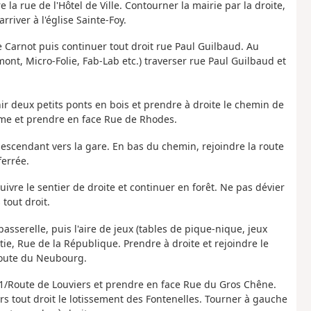
la rue de l'Hôtel de Ville. Contourner la mairie par la droite,
river à l'église Sainte-Foy.
e Carnot puis continuer tout droit rue Paul Guilbaud. Au
nt, Micro-Folie, Fab-Lab etc.) traverser rue Paul Guilbaud et
r deux petits ponts en bois et prendre à droite le chemin de
ume et prendre en face Rue de Rhodes.
descendant vers la gare. En bas du chemin, rejoindre la route
ferrée.
ivre le sentier de droite et continuer en forêt. Ne pas dévier
tout droit.
passerelle, puis l'aire de jeux (tables de pique-nique, jeux
tie, Rue de la République. Prendre à droite et rejoindre le
route du Neubourg.
D61/Route de Louviers et prendre en face Rue du Gros Chêne.
s tout droit le lotissement des Fontenelles. Tourner à gauche