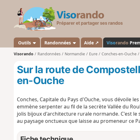
V
i
s
o
r
a
Outils
Randonnées
Aide ↗
Viso
rando
Pre
n
Visorando
Randonnées
Normandie
Eure
Conches-en-Ouche
d
o
Sur la route de Compostel
en-Ouche
Conches, Capitale du Pays d'Ouche, vous dévoile les
emmène serpenter au fil de la secrète Vallée du Rouloi
jolis bijoux d'architecture rurale normande. C'est l
au paysage onctueux que laisse au promeneur ce Pays
Fiche technique