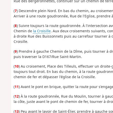
Rue des Bergeronnettes, continuer sur un chemin de terre 
(
7
) Descendre plein Nord. En bas du chemin, au croisement,
Arriver à une route goudronnée, Rue de l'Eglise, prendre à 
(
8
) Suivre toujours la route goudronnée. À l'intersection a
Chemin de
la Croisille
. Aux deux croisements suivants, con
à droite Rue des Buissonnets puis au carrefour tourner à d
Croisille.
(
9
) Prendre à gauche Chemin de la Dîme, puis tourner à d
puis traverser la D167/Rue Saint-Martin.
(
10
) Au croisement, Place des Tilleuls, effectuer un dro
toujours tout droit. En bas du chemin, à la route goudronné
chemin de fer et dépasser l'église de la Croisille.
(
11
) Avant le pont en brique, quitter la route pour s'engag
(
12
) À la route goudronnée, Rue du Moulin, tourner à gauc
la côte, juste avant le pont de chemin de fer, tourner à d
(
13
) Peu avant le lavoir de Saint-Élier, prendre à gauche s