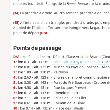
toujours tout droit. Étangs de la
Bonne Touche
sur la droite
(
14
) La prendre à droite. Au croisement, prendre à gauche
(
15
) À l'intersection en triangle, prendre à droite, puis em
Au pied de l'église, effectuer une épingle vers la gauche, d
point de départ (
D/A
).
Points de passage
D/A
: km 0 - alt. 144 m - Départ. Place Aristide Briand (C
1
: km 0.3 - alt. 142 m -
Église Sainte-Foy (Conches-en-Ouc
2
: km 0.81 - alt. 121 m - Musée du Pays de Conches - Arb
3
: km 1.89 - alt. 130 m - Raidillon
4
: km 2.63 - alt. 123 m - Entrée de la forêt communautair
5
: km 3.38 - alt. 143 m - Forêt du Pré Bourbeux - Croisée 
6
: km 4.58 - alt. 151 m - Rue Jacques Prévert
7
: km 6.12 - alt. 147 m - Chemin de terre
8
: km 7.11 - alt. 118 m - Eglise de Saint-Elier
9
: km 8.61 - alt. 138 m - Chemin de la Dîme
10
: km 9.14 - alt. 135 m - Place des Tilleuls