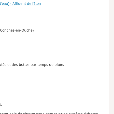
'eau) - Affluent de l'Iton
d (Conches-en-Ouche)
tés et des bottes par temps de pluie.
s.
emarquable de vitraux Renaissance d’une extrême richesse