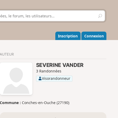
R
e
c
h
e
Inscription
Connexion
r
c
h
AUTEUR
e
r
SEVERINE VANDER
3 Randonnées
Visorandonneur
Commune :
Conches-en-Ouche (27190)