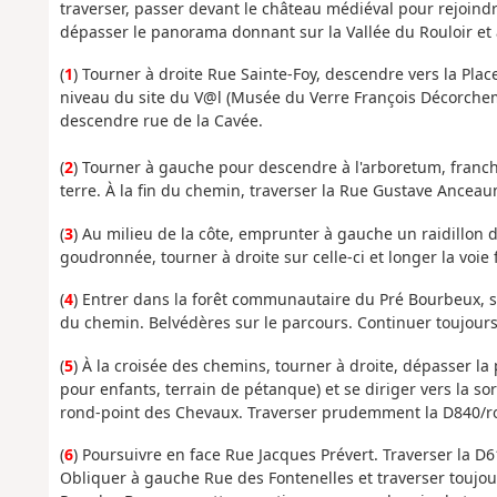
traverser, passer devant le château médiéval pour rejoindre 
dépasser le panorama donnant sur la Vallée du Rouloir et ar
(
1
) Tourner à droite Rue Sainte-Foy, descendre vers la Plac
niveau du site du V@l (Musée du Verre François Décorchemo
descendre rue de la Cavée.
(
2
) Tourner à gauche pour descendre à l'arboretum, franchi
terre. À la fin du chemin, traverser la Rue Gustave Ancea
(
3
) Au milieu de la côte, emprunter à gauche un raidillon 
goudronnée, tourner à droite sur celle-ci et longer la voie 
(
4
) Entrer dans la forêt communautaire du Pré Bourbeux, su
du chemin. Belvédères sur le parcours. Continuer toujours 
(
5
) À la croisée des chemins, tourner à droite, dépasser la 
pour enfants, terrain de pétanque) et se diriger vers la sor
rond-point des Chevaux. Traverser prudemment la D840/
(
6
) Poursuivre en face Rue Jacques Prévert. Traverser la 
Obliquer à gauche Rue des Fontenelles et traverser toujour