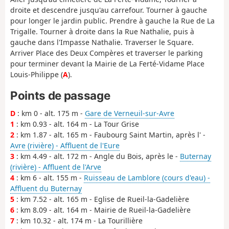
droite et descendre jusqu'au carrefour. Tourner à gauche
pour longer le jardin public. Prendre à gauche la Rue de La
Trigalle. Tourner à droite dans la Rue Nathalie, puis à
gauche dans l'Impasse Nathalie. Traverser le Square.
Arriver Place des Deux Compères et traverser le parking
pour terminer devant la Mairie de La Ferté-Vidame Place
Louis-Philippe (
A
).
Points de passage
D
: km 0 - alt. 175 m -
Gare de Verneuil-sur-Avre
1
: km 0.93 - alt. 164 m - La Tour Grise
2
: km 1.87 - alt. 165 m - Faubourg Saint Martin, après l' -
Avre (rivière) - Affluent de l'Eure
3
: km 4.49 - alt. 172 m - Angle du Bois, après le -
Buternay
(rivière) - Affluent de l'Arve
4
: km 6 - alt. 155 m -
Ruisseau de Lamblore (cours d'eau) -
Affluent du Buternay
5
: km 7.52 - alt. 165 m - Eglise de Rueil-la-Gadelière
6
: km 8.09 - alt. 164 m - Mairie de Rueil-la-Gadelière
7
: km 10.32 - alt. 174 m - La Tourillière