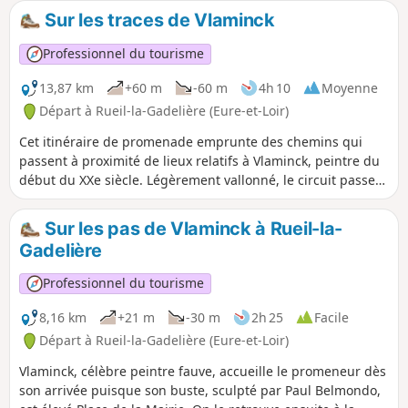
arbres et fait courir les nuages dans un ciel sombre » qui
Sur les traces de Vlaminck
avaient séduit le peintre y trouvant un écho avec ceux des
Flandres d'où sa famille paternelle était originaire.Avec
Professionnel du tourisme
cette randonnée, vous allez de Rueil à Saint-Martin aux
portes de Verneuil où le "Fauve" se rendait souvent.
13,87 km
+60 m
-60 m
4h 10
Moyenne
Départ à Rueil-la-Gadelière (Eure-et-Loir)
Cet itinéraire de promenade emprunte des chemins qui
passent à proximité de lieux relatifs à Vlaminck, peintre du
début du XXe siècle. Légèrement vallonné, le circuit passe
de part et d'autre de l'aqueduc de l'Avre qui amène l'eau
potable jusqu'à Paris. Traversant les vallées du Buternay, de
Sur les pas de Vlaminck à Rueil-la-
Lamblore et du Nouvet, cette randonnée est marquée par
Gadelière
l'eau que l'on voit ou que l'on devine parfois.
Professionnel du tourisme
8,16 km
+21 m
-30 m
2h 25
Facile
Départ à Rueil-la-Gadelière (Eure-et-Loir)
Vlaminck, célèbre peintre fauve, accueille le promeneur dès
son arrivée puisque son buste, sculpté par Paul Belmondo,