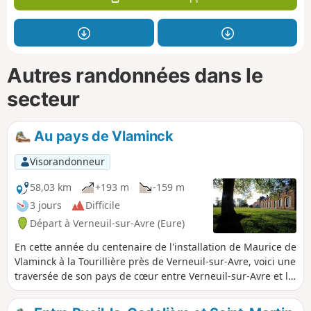
Autres randonnées dans le
secteur
Au pays de Vlaminck
Visorandonneur
58,03 km
+193 m
-159 m
3 jours
Difficile
Départ à Verneuil-sur-Avre (Eure)
En cette année du centenaire de l'installation de Maurice de
Vlaminck à la Tourillière près de Verneuil-sur-Avre, voici une
traversée de son pays de cœur entre Verneuil-sur-Avre et la
Loupe. Ces villes sont toutes deux desservies par les gares
ferroviaires que l'on peut joindre depuis Paris