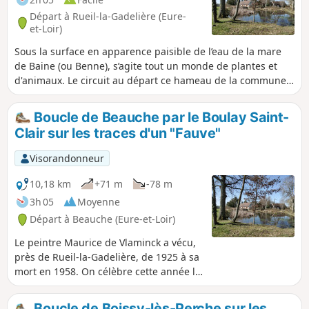
a gardé le visage que les âges lui ont façonné. Rien de
Départ à Rueil-la-Gadelière (Eure-
moderne n’en modifie la structure, ni ne trouble l’harmonie
et-Loir)
du paysage." Maurice de Vlaminck.Cette boucle, entre
Sous la surface en apparence paisible de l’eau de la mare
Beauce et Thimerais, traverse la plaine agricole près de
de Baine (ou Benne), s’agite tout un monde de plantes et
Verneuil, en suivant la vallée de l'Avre jusqu'à Montigny et
d'animaux. Le circuit au départ ce hameau de la commune
revient à Rueil-la-Gadelière par champs et bosquets. On
de Rueil-la-Gadelière vous fera faire le tour du Bois de la
peut s'approcher du Château de Montigny (visitable sur
Noë en passant par les fermes du Bois Normand et de
rendez-vous).
Boucle de Beauche par le Boulay Saint-
Rueil. Elle se situe au Sud de Verneuil d'Avre et d'Iton, aux
Clair sur les traces d'un "Fauve"
portes de la Normandie. Retour par les hameaux des
Bruyères et du Canada.
Visorandonneur
10,18 km
+71 m
-78 m
3h 05
Moyenne
Départ à Beauche (Eure-et-Loir)
Le peintre Maurice de Vlaminck a vécu,
près de Rueil-la-Gadelière, de 1925 à sa
mort en 1958. On célèbre cette année le
centenaire de son installation. Un
itinéraire de trois jours permet déjà de
Boucle de Boissy-lès-Perche sur les