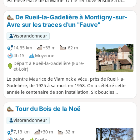
est élevé Place de la Mairie. On le retrouve ensuite à la
Tourillière où il vécut avant d’être inhumé au cimetière local.
De Rueil-la-Gadelière à Montigny-sur-
Avre sur les traces d'un "Fauve"
Visorandonneur
14,35 km
+53 m
-62 m
4h 15
Moyenne
Départ à Rueil-la-Gadelière (Eure-
et-Loir)
Le peintre Maurice de Vlaminck a vécu, près de Rueil-la-
Gadelière, de 1925 à sa mort en 1958. On a célébré cette
année le centenaire de son installation. Six boucles
nommées "Sur les traces d'un Fauve" permettent de
découvrir les lieux qui ont inspiré le peintre."Le pays me
Tour du Bois de la Noë
plaisait : un peu vallonné, des champs illimités, des prairies
plantées de pommiers tordus. Çà et là, des boqueteaux, des
Visorandonneur
bois, des fermes entourées de haies d’épines. C’était aux
confins du Perche, région où viennent mourir, en de
7,13 km
+30 m
-32 m
dernières ondulations, les plaines de la Beauce, contrée qui
2h 05
Facile