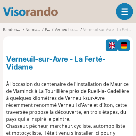
V
O
i
u
s
v
o
Randonnées
Normandie
Eure
Verneuil-sur-Avre
Verneuil-sur-Avre - La Ferté-Vidame
r
r
i
a
r
n
l
d
Verneuil-sur-Avre - La Ferté-
a
o
n
Vidame
a
v
À l'occasion du centenaire de l'installation de Maurice
i
de Vlaminck à La Tourillière près de Rueil-la- Gadelière
g
a
à quelques kilomètres de Verneuil-sur-Avre
t
récemment renommé Verneuil d'Avre et d'Iton, cette
i
traversée propose la découverte, en trois étapes, du
o
pays qui a inspiré le peintre.
n
Chasseur, pêcheur, marcheur, cycliste, automobiliste
et motocycliste, il était venu s'installer ici pour y