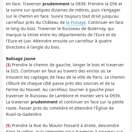
en face. Traverser
prudemment
la D839. Prendre la D56 et
la suivre sur quelques dizaines de mètres, puis s'engager
sur le chemin en face. Suivre toujours tout droit jusqu'au
carrefour près du Château de
la Puisaye
. Continuer en face
le long du bois. Traverser le Ruisseau de Buternay, qui
marque la limite entre les départements de l'Eure et de
l'Eure-et-Loir. Atteindre ensuite un carrefour à quatre
directions à l'angle du bois.
Balisage Jaune
(
3
) Prendre le chemin de gauche, longer le bois et traverser
la D25. Continuer en face au travers des enclos où se
trouvent les captages de l'eau de la ville de Paris. Le chemin
clôturé de chaque côté passe près des sources et de la
Ferme du Nouvet. Au carrefour, tourner à gauche pour
traverser le Ruisseau de Lamblore et monter vers la D939.
La traverser
prudemment
et continuer en face sur la petite
route. Passer près du cimetière et atteindre l'Église de
Rueil-la-Gadelière
(
5
) Prendre la Rue du Moulin Fossard à droite, descendre
dans le vallon, puis remonter pour traverser à nouveau sur