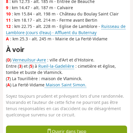
8
: km 12.73 - alt. 185 m - Entrée de Beauche
9
: km 14.47 - alt. 187 m - Calvaire
10
: km 15.84 - alt. 198 m - Château du Boulay Saint Clair
11
: km 18.17 - alt. 214 m - Ferme avant Bertin
12
: km 22.75 - alt. 228 m - Eglise de Lamblore -
Ruisseau de
Lamblore (cours d'eau) - Affluent du Buternay
A
: km 25.3 - alt. 245 m - Mairie de La Ferté-Vidame
À voir
(
D
)
Verneuilsur-Avre
: ville d'Art et d'Histoire.
Entre (
3
) et (
5
) à
Rueil-la-Gadelière
: cimetière et église,
tombe et buste de Vlaminck.
(
7
) La Tourillière : maison de Vlaminck.
(
A
) La Ferté-Vidame
Maison Saint Simon.
Soyez toujours prudent et prévoyant lors d'une randonnée.
Visorando et l'auteur de cette fiche ne pourront pas être
tenus responsables en cas d'accident ou de désagrément
quelconque survenu sur ce circuit.
Ouvrir dans l'app