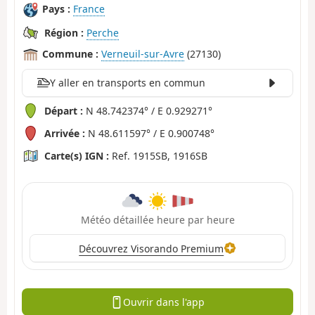
Pays :
France
Région :
Perche
Commune :
Verneuil-sur-Avre
(27130)
Y aller en transports en commun
Départ :
N 48.742374° / E 0.929271°
Arrivée :
N 48.611597° / E 0.900748°
Carte(s) IGN :
Ref. 1915SB, 1916SB
Météo détaillée heure par heure
Découvrez Visorando Premium
Ouvrir dans l'app