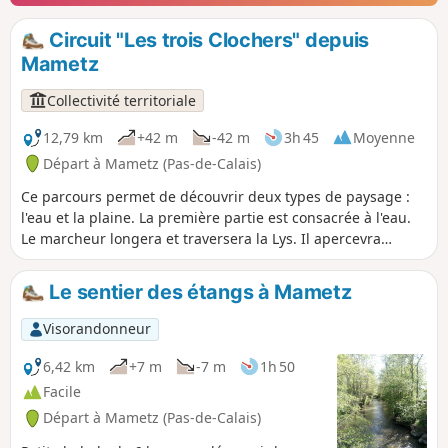
Circuit "Les trois Clochers" depuis
Mametz
Collectivité territoriale
12,79 km
+42 m
-42 m
3h 45
Moyenne
Départ à Mametz (Pas-de-Calais)
Ce parcours permet de découvrir deux types de paysage :
l'eau et la plaine. La première partie est consacrée à l'eau.
Le marcheur longera et traversera la Lys. Il apercevra
plusieurs étangs créés par l'activité humaine et le moulin
de Mametz. La deuxième partie, c'est la plaine. En outre, il
Le sentier des étangs à Mametz
passera à proximité de trois églises : l'Église Saint-Vaast à
Mametz, puis l'Église Saint-Honoré à Crecques et l'Église
Visorandonneur
Saint-Quentin à Marthes. C'est un sentier balisé de la
Communauté d'Agglomération du Pays de Saint-Omer.
6,42 km
+7 m
-7 m
1h 50
Facile
Départ à Mametz (Pas-de-Calais)