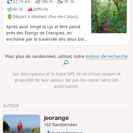
22,19 km
+86 m
-91 m
6h 35
Difficile
Départ à Mametz (Pas-de-Calais)
Après avoir longé la Lys et être passé
près des Étangs de Crecques, on
enchaîne par la traversée des deux bois,
avant de finir la balade sur les chemins
et petites routes de la plaine. Parcours
Pour plus de randonnées, utilisez notre
moteur de recherche
sans grande difficulté, mis à part la
.
longueur. À faire de préférence en
période sèche. En période humide, les
Les descriptions et la trace GPS de ce circuit restent la
deux bois sont assez difficiles et, cet
propriété de leur auteur. Ne pas les copier sans son
hiver, le chemin entre Glomenghem et
autorisation.
Mametz était inondé (c'était correct ce
25 avril 2024, mais les fossés sont
gorgés d'eau et ne demandent qu'à
AUTEUR
déborder).
joorange
162 Randonnées
Visorandonneur