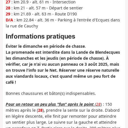
27
: km 20.9 - alt. 61 m - Intersection
28
: km 21 - alt. 57 m - Départ de sentier
29
: km 21.69 - alt. 63 m - Route D190
D/A
: km 22.84 - alt. 36 m - Parking à l'entrée d'Ecques dans
la rue de Cauchy
Informations pratiques
Éviter le dimanche en période de chasse
.
La promenade est interdite dans la Lande de Blendecques
les dimanches et les jeudis (en période de chasse). À
vérifier, car je n'ai vu aucun panneau ce 3 août 2025, mais
on trouve l'info sur le Net. Réserver une réserve naturelle
aux viandards locaux, c'est quand même un peu fort de
café !
Bonnes chaussures et bâton(s) indispensables.
Pour un retour un peu plus "fun" après le point
(
28
) : 150
mètres après le (
28
), prendre la sente sur la droite. D'abord
en légère descente, elle finit par remonter pour atteindre
un sentier plus large. Le suivre sur la gauche et atteindre