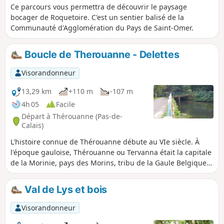
Ce parcours vous permettra de découvrir le paysage
bocager de Roquetoire. C'est un sentier balisé de la
Communauté d'Agglomération du Pays de Saint-Omer.
Boucle de Therouanne - Delettes
Visorandonneur
13,29 km
+110 m
-107 m
4h 05
Facile
Départ à Thérouanne (Pas-de-
Calais)
L'histoire connue de Thérouanne débute au VIe siècle. À
l'époque gauloise, Thérouanne ou Tervanna était la capitale
de la Morinie, pays des Morins, tribu de la Gaule Belgique.
Il y a actuellement un site archéologique de l'ancienne
Thérouanne. Il est très difficile de mettre en valeur ces
Val de Lys et bois
vestiges car Charles Quint avait décidé que la ville et tous
ses bâtiments seraient rasés ''jusque dans ses fondements’'.
Visorandonneur
Thérouanne -Delettes est une étape de la Francigéna.