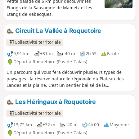
Petite balade de 6 km pour découvrir les
Étangs de la Sauvagine de Mametz et les
Étangs de Rebecques.
Circuit La Vallée à Roquetoire
Collectivité territoriale
9,91 km
+31 m
-40 m
2h 55
Facile
Départ à Roquetoire (Pas-de-Calais)
Un parcours qui vous fera découvrir plusieurs types de
paysages : la réserve naturelle régionale du Plateau des
Landes et la plaine. C'est un sentier balisé de la
Communauté d'Agglomération du Pays de Saint-Omer.
Les Héringaux à Roquetoire
Collectivité territoriale
13,72 km
+32 m
-40 m
4h 00
Moyenne
Départ à Roquetoire (Pas-de-Calais)