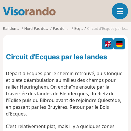
V
O
i
u
s
v
o
Randonnées
Nord-Pas-de-Calais
Pas-de-Calais
Ecques
Circuit d'Ecques par les landes
r
r
i
a
r
n
l
d
Circuit d'Ecques par les landes
a
o
n
a
Départ d'Ecques par le chemin retrouvé, puis longue
v
et plate déambulation au milieu des champs pour
i
rallier Heuringhem. On enchaîne ensuite par la
g
traversée des landes de Blendecques, du Rietz de
a
t
l'Église puis du Bibrou avant de rejoindre Quiestède,
i
en passant par les Bruyères. Retour par le Bois
o
d'Ecques.
n
C'est relativement plat, mais il y a quelques zones