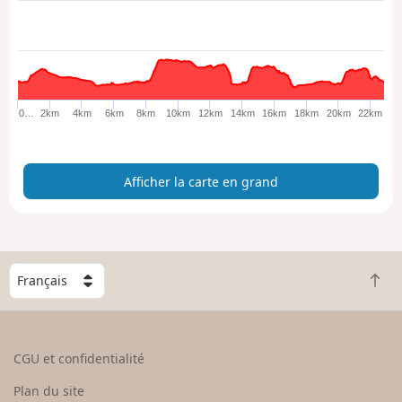
c
h
e
r
l
a
0…
2km
4km
6km
8km
10km
12km
14km
16km
18km
20km
22km
c
a
r
Afficher la carte en grand
t
e
e
n
g
C
r
R
h
a
e
o
n
t
i
d
o
s
CGU et confidentialité
u
i
r
s
Plan du site
e