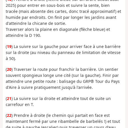
2025) pour entrer en sous-bois et suivre la sente, bien
tracée (mais absente des cartes, donc tracé approximatif) et
humide par endroits. On finit par longer les jardins avant
d'atteindre la chicane de sortie.
Traverser alors la plaine en diagonale (flèche bleue) et
atteindre la D 190.
(
19
) La suivre sur la gauche pour arriver face à une barrière
sur la droite (au niveau du panneau de limitation de vitesse
à 50).
(
20
) Traverser la route pour franchir la barrière. Un sentier
souvent spongieux longe une cité (sur la gauche). Finir par
atteindre une petite route : balisage du GRP® Tour du Pays
d'Aire à suivre pratiquement jusqu'à l'arrivée.
(
21
) La suivre sur la droite et atteindre tout de suite un
carrefour en T.
(
22
) Prendre à droite (le chemin qui partait en face est
maintenant fermé par une ribambelle de barbelés !) et tout
de suite à gauche (escalier) puis traverser un cours d'eau