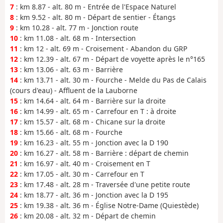
7
: km 8.87 - alt. 80 m - Entrée de l'Espace Naturel
8
: km 9.52 - alt. 80 m - Départ de sentier - Étangs
9
: km 10.28 - alt. 77 m - Jonction route
10
: km 11.08 - alt. 68 m - Intersection
11
: km 12 - alt. 69 m - Croisement - Abandon du GRP
12
: km 12.39 - alt. 67 m - Départ de voyette après le n°165
13
: km 13.06 - alt. 63 m - Barrière
14
: km 13.71 - alt. 30 m - Fourche - Melde du Pas de Calais
(cours d'eau) - Affluent de la Lauborne
15
: km 14.64 - alt. 64 m - Barrière sur la droite
16
: km 14.99 - alt. 65 m - Carrefour en T : à droite
17
: km 15.57 - alt. 68 m - Chicane sur la droite
18
: km 15.66 - alt. 68 m - Fourche
19
: km 16.23 - alt. 55 m - Jonction avec la D 190
20
: km 16.27 - alt. 58 m - Barrière : départ de chemin
21
: km 16.97 - alt. 40 m - Croisement en T
22
: km 17.05 - alt. 30 m - Carrefour en T
23
: km 17.48 - alt. 28 m - Traversée d'une petite route
24
: km 18.77 - alt. 36 m - Jonction avec la D 195
25
: km 19.38 - alt. 36 m - Église Notre-Dame (Quiestède)
26
: km 20.08 - alt. 32 m - Départ de chemin