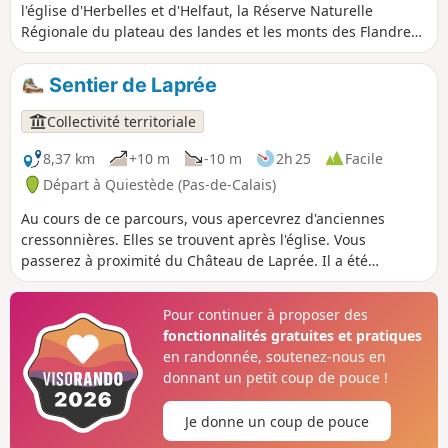
l'église d'Herbelles et d'Helfaut, la Réserve Naturelle
Régionale du plateau des landes et les monts des Flandres.
C'est un sentier balisé de la Communauté d'Agglomération
du Pays de Saint-Omer.
Sentier de Laprée
Collectivité territoriale
8,37 km
+10 m
-10 m
2h 25
Facile
Départ à Quiestède (Pas-de-Calais)
Au cours de ce parcours, vous apercevrez d'anciennes
cressonnières. Elles se trouvent après l'église. Vous
passerez à proximité du Château de Laprée. Il a été
construit en 1740 sur les ruines d’un château féodal. C'est
un sentier balisé de la Communauté d'Agglomération du
Pour continuer à proposer des
Pays de Saint-Omer.
fonctionnalités gratuites et pratiques
en randonnée, soutenez-nous en
donnant un petit coup de pouce !
Je donne un coup de pouce