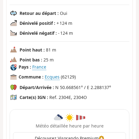
Retour au départ :
Oui
Dénivelé positif :
+ 124 m
Dénivelé négatif :
- 124 m
Point haut :
81 m
Point bas :
25 m
Pays :
France
Commune :
Ecques
(62129)
Départ/Arrivée :
N 50.668561° / E 2.288137°
Carte(s) IGN :
Ref. 2304E, 2304O
Météo détaillée heure par heure
Découvrez Visorando Premium