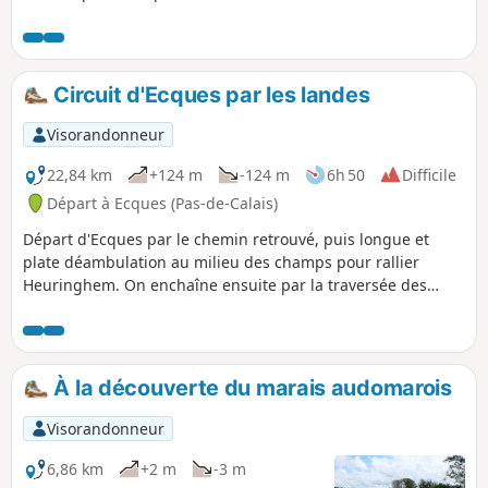
des noms de rue de langue flamande. C'est un sentier
balisé de la Communauté d'Agglomération du Pays de
Saint-Omer.
Circuit d'Ecques par les landes
Visorandonneur
22,84 km
+124 m
-124 m
6h 50
Difficile
Départ à Ecques (Pas-de-Calais)
Départ d'Ecques par le chemin retrouvé, puis longue et
plate déambulation au milieu des champs pour rallier
Heuringhem. On enchaîne ensuite par la traversée des
landes de Blendecques, du Rietz de l'Église puis du Bibrou
avant de rejoindre Quiestède, en passant par les Bruyères.
Retour par le Bois d'Ecques. C'est relativement plat, mais il y
a quelques zones humides (voire plus, selon le temps). En
À la découverte du marais audomarois
période de chasse, éviter le dimanche, certains bois
communaux état loués à des sociétés de chasse ! Parcours
Visorandonneur
modifié et amélioré en septembre 2024 pour éviter le
parcours sur la D 190.
6,86 km
+2 m
-3 m