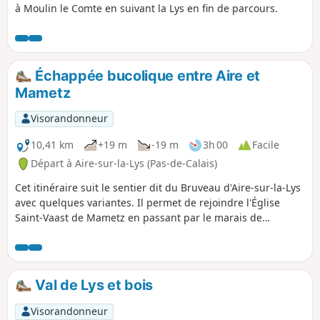
à Moulin le Comte en suivant la Lys en fin de parcours.
Échappée bucolique entre Aire et
Mametz
Visorandonneur
10,41 km
+19 m
-19 m
3h 00
Facile
Départ à Aire-sur-la-Lys (Pas-de-Calais)
Cet itinéraire suit le sentier dit du Bruveau d'Aire-sur-la-Lys
avec quelques variantes. Il permet de rejoindre l'Église
Saint-Vaast de Mametz en passant par le marais de
Glomenghem, puis de retourner au hameau de Moulin-le-
Comte en passant par le Chemin de Fauquenthun situé sur
le hameau de Rincq.
Val de Lys et bois
Visorandonneur