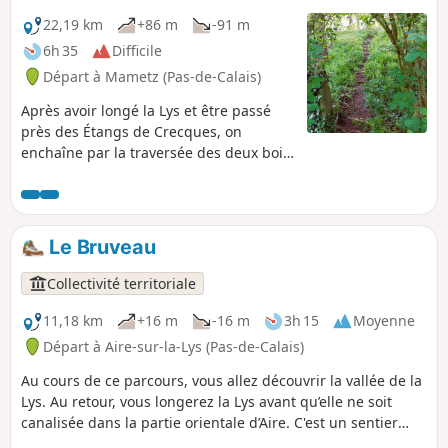
22,19 km
+86 m
-91 m
6h 35
Difficile
Départ à Mametz (Pas-de-Calais)
Après avoir longé la Lys et être passé
près des Étangs de Crecques, on
enchaîne par la traversée des deux bois,
avant de finir la balade sur les chemins
et petites routes de la plaine. Parcours
sans grande difficulté, mis à part la
longueur. À faire de préférence en
Le Bruveau
période sèche. En période humide, les
deux bois sont assez difficiles et, cet
Collectivité territoriale
hiver, le chemin entre Glomenghem et
Mametz était inondé (c'était correct ce
11,18 km
+16 m
-16 m
3h 15
Moyenne
25 avril 2024, mais les fossés sont
Départ à Aire-sur-la-Lys (Pas-de-Calais)
gorgés d'eau et ne demandent qu'à
Au cours de ce parcours, vous allez découvrir la vallée de la
déborder).
Lys. Au retour, vous longerez la Lys avant qu’elle ne soit
canalisée dans la partie orientale d’Aire. C'est un sentier
balisé de la Communauté d'Agglomération du Pays de