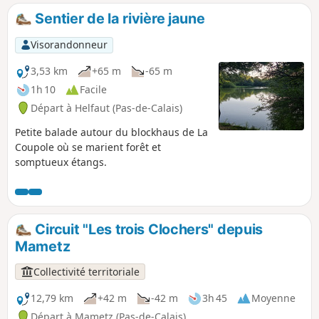
Sentier de la rivière jaune
Visorandonneur
3,53 km
+65 m
-65 m
1h 10
Facile
Départ à Helfaut (Pas-de-Calais)
Petite balade autour du blockhaus de La
Coupole où se marient forêt et
somptueux étangs.
Circuit "Les trois Clochers" depuis
Mametz
Collectivité territoriale
12,79 km
+42 m
-42 m
3h 45
Moyenne
Départ à Mametz (Pas-de-Calais)