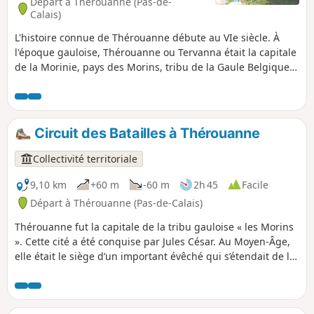
Départ à Thérouanne (Pas-de-
Calais)
L'histoire connue de Thérouanne débute au VIe siècle. À
l'époque gauloise, Thérouanne ou Tervanna était la capitale
de la Morinie, pays des Morins, tribu de la Gaule Belgique.
Il y a actuellement un site archéologique de l'ancienne
Thérouanne. Il est très difficile de mettre en valeur ces
vestiges car Charles Quint avait décidé que la ville et tous
ses bâtiments seraient rasés ''jusque dans ses fondements’'.
Circuit des Batailles à Thérouanne
Thérouanne -Delettes est une étape de la Francigéna.
Collectivité territoriale
9,10 km
+60 m
-60 m
2h 45
Facile
Départ à Thérouanne (Pas-de-Calais)
Thérouanne fut la capitale de la tribu gauloise « les Morins
». Cette cité a été conquise par Jules César. Au Moyen-Âge,
elle était le siège d’un important évêché qui s’étendait de la
Canche à l’Yser. Elle fut détruite intégralement à la suite du
siège de l’armée impériale de Charles Quint en 1553 car elle
était une enclave française. C'est un parcours en hommage