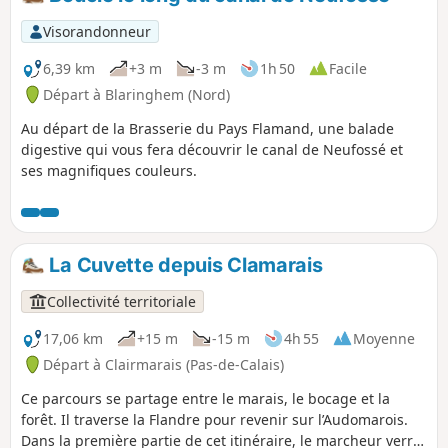
Visorandonneur
6,39 km
+3 m
-3 m
1h 50
Facile
Départ à Blaringhem (Nord)
Au départ de la Brasserie du Pays Flamand, une balade
digestive qui vous fera découvrir le canal de Neufossé et
ses magnifiques couleurs.
La Cuvette depuis Clamarais
Collectivité territoriale
17,06 km
+15 m
-15 m
4h 55
Moyenne
Départ à Clairmarais (Pas-de-Calais)
Ce parcours se partage entre le marais, le bocage et la
forêt. Il traverse la Flandre pour revenir sur l’Audomarois.
Dans la première partie de cet itinéraire, le marcheur verra