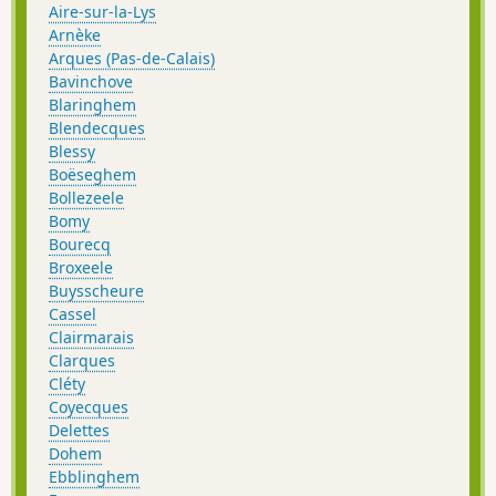
Aire-sur-la-Lys
Arnèke
Arques (Pas-de-Calais)
Bavinchove
Blaringhem
Blendecques
Blessy
Boëseghem
Bollezeele
Bomy
Bourecq
Broxeele
Buysscheure
Cassel
Clairmarais
Clarques
Cléty
Coyecques
Delettes
Dohem
Ebblinghem