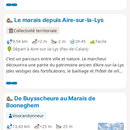
Saint-Omer.
Le marais depuis Aire-sur-la-Lys
Collectivité territoriale
9,54 km
+2 m
-2 m
2h 45
Facile
Départ à Aire-sur-la-Lys (Pas-de-Calais)
C’est un parcours entre ville et nature. Le marcheur
découvrira une partie du patrimoine ancien d’Aire-sur-la-Lys
(des vestiges des fortifications, le bailliage et l’hôtel de ville)
et quelques cours d’eau. C’est un sentier balisé de la
Communauté d’Agglomération du Pays de Saint-Omer.
De Buysscheure au Marais de
Booneghem
Visorandonneur
13,43 km
+25 m
-25 m