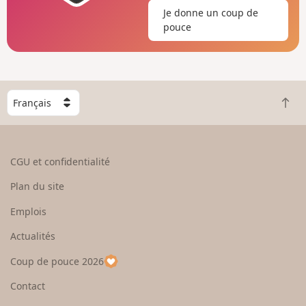
Je donne un coup de
pouce
C
R
h
e
o
t
i
o
s
CGU et confidentialité
u
i
r
s
Plan du site
e
s
n
e
Emplois
h
z
Actualités
a
u
u
n
Coup de pouce 2026
t
p
a
Contact
y