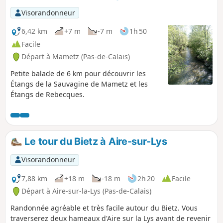
Visorandonneur
6,42 km
+7 m
-7 m
1h 50
Facile
Départ à Mametz (Pas-de-Calais)
Petite balade de 6 km pour découvrir les
Étangs de la Sauvagine de Mametz et les
Étangs de Rebecques.
Le tour du Bietz à Aire-sur-Lys
Visorandonneur
7,88 km
+18 m
-18 m
2h 20
Facile
Départ à Aire-sur-la-Lys (Pas-de-Calais)
Randonnée agréable et très facile autour du Bietz. Vous
traverserez deux hameaux d'Aire sur la Lys avant de revenir