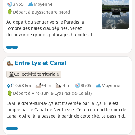
3h 55
Moyenne
Départ à Buysscheure (Nord)
Au départ du sentier vers le Paradis, à
l'ombre des haies d'aubépines, venez
découvrir de grands pâturages humides, le
marais de Booenghem, la grange nature.
Traverser ensuite les marais du Bachelin et
les tourbières pour longer ensuite le
magnifique sentier qui borde la Rivière de
Entre Lys et Canal
Booneghem à travers le petit marais. Cette
boucle emprunte principalement des
Collectivité territoriale
sentiers.
10,68 km
+4 m
-4 m
3h 05
Moyenne
Départ à Aire-sur-la-Lys (Pas-de-Calais)
La ville d’Aire-sur-la-Lys est traversée par la Lys. Elle est
longée par le Canal de Neuffossé. Celui-ci prend le nom de
Canal d'Aire, à la Bassée, à partir de cette cité. Le Bassin des
quatre Faces permettait, autrefois, aux bateaux d’opérer un
demi-tour et de naviguer dans le sens désiré : vers la ville,
la Lys, le Canal vers Saint-Omer ou Béthune. C'est un sentier