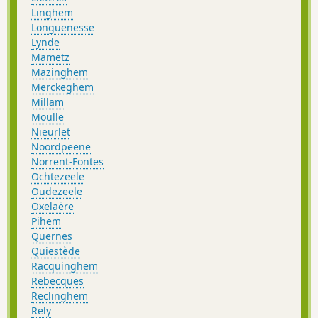
Linghem
Longuenesse
Lynde
Mametz
Mazinghem
Merckeghem
Millam
Moulle
Nieurlet
Noordpeene
Norrent-Fontes
Ochtezeele
Oudezeele
Oxelaëre
Pihem
Quernes
Quiestède
Racquinghem
Rebecques
Reclinghem
Rely