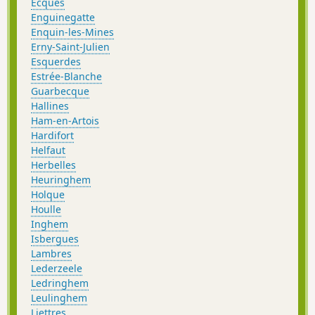
Ecques
Enguinegatte
Enquin-les-Mines
Erny-Saint-Julien
Esquerdes
Estrée-Blanche
Guarbecque
Hallines
Ham-en-Artois
Hardifort
Helfaut
Herbelles
Heuringhem
Holque
Houlle
Inghem
Isbergues
Lambres
Lederzeele
Ledringhem
Leulinghem
Liettres