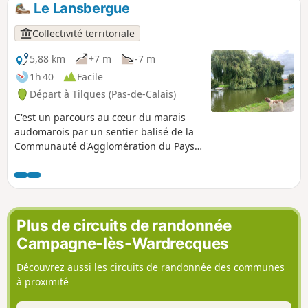
aux trois batailles qui se sont déroulées à Enguinegatte
Le Lansbergue
pour la prise de Thérouanne. C'est un sentier balisé de la
Communauté d'Agglomération du Pays de Saint-Omer.
Collectivité territoriale
5,88 km
+7 m
-7 m
1h 40
Facile
Départ à Tilques (Pas-de-Calais)
C'est un parcours au cœur du marais
audomarois par un sentier balisé de la
Communauté d'Agglomération du Pays
de Saint-Omer.
Plus de circuits de randonnée
Campagne-lès-Wardrecques
Découvrez aussi les circuits de randonnée des communes
à proximité