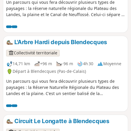
Un parcours qui vous fera découvrir plusieurs types de
paysages : la réserve naturelle régionale du Plateau des
Landes, la plaine et le Canal de Neuffossé. Celui-ci sépare le
département du Pas-de-Calais du Nord. C'est un sentier,
balisé, de la Communauté d'Agglomération du Pays de
Saint-Omer.
L'Arbre Hardi depuis Blendecques
Collectivité territoriale
14,71 km
+96 m
-96 m
4h 30
Moyenne
Départ à Blendecques (Pas-de-Calais)
Un parcours qui vous fera découvrir plusieurs types de
paysages : la Réserve Naturelle Régionale du Plateau des
Landes et la plaine. C'est un sentier balisé de la
Communauté d'Agglomération du Pays de Saint-Omer. Ce
sentier a quelques kilomètres en commun avec le circuit du
Longatte de Blendecques.
Circuit Le Longatte à Blendecques