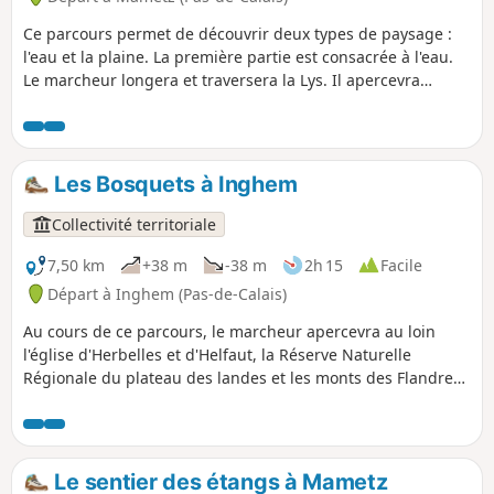
Ce parcours permet de découvrir deux types de paysage :
l'eau et la plaine. La première partie est consacrée à l'eau.
Le marcheur longera et traversera la Lys. Il apercevra
plusieurs étangs créés par l'activité humaine et le moulin
de Mametz. La deuxième partie, c'est la plaine. En outre, il
passera à proximité de trois églises : l'Église Saint-Vaast à
Mametz, puis l'Église Saint-Honoré à Crecques et l'Église
Les Bosquets à Inghem
Saint-Quentin à Marthes. C'est un sentier balisé de la
Communauté d'Agglomération du Pays de Saint-Omer.
Collectivité territoriale
7,50 km
+38 m
-38 m
2h 15
Facile
Départ à Inghem (Pas-de-Calais)
Au cours de ce parcours, le marcheur apercevra au loin
l'église d'Herbelles et d'Helfaut, la Réserve Naturelle
Régionale du plateau des landes et les monts des Flandres.
C'est un sentier balisé de la Communauté d'Agglomération
du Pays de Saint-Omer.
Le sentier des étangs à Mametz