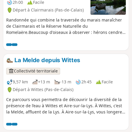
2h 00
Facile
Départ à Clairmarais (Pas-de-Calais)
Randonnée qui combine la traversée du marais maraîcher
de Clairmarais et la Réserve Naturelle du
Romelaëre.Beaucoup d'oiseaux à observer : hérons cendres,
foulques, cigognes... Et l'attraction phare de cette
randonnée : la traversée des canaux avec les bacs à chaines
qui plaira aux petits et aux grands !Attention : les bacs à
chaine et ponts levis ne fonctionnent que du 15 mars au 5
La Melde depuis Wittes
septembre.
Collectivité territoriale
9,57 km
+13 m
-13 m
2h 45
Facile
Départ à Wittes (Pas-de-Calais)
Ce parcours vous permettra de découvrir la diversité de la
présence de l’eau à Wittes et Aire-sur-la-Lys. À Wittes, c'est
la Melde, affluent de la Lys. À Aire-sur-la-Lys, vous longerez
la Lys, le Bassin des Quatre-Faces, les étangs de la
Ballastière et le Canal de Neuffossé. C'est un sentier balisé
de la Communauté d'Agglomération du Pays de Saint-Omer.