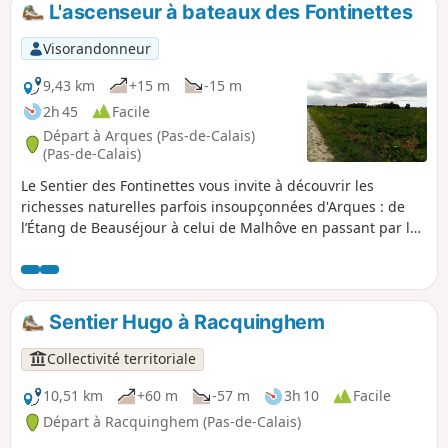
L'ascenseur à bateaux des Fontinettes
p
Visorandonneur
9,43 km
+15 m
-15 m
2h 45
Facile
Départ à Arques (Pas-de-Calais)
(Pas-de-Calais)
Le Sentier des Fontinettes vous invite à découvrir les
richesses naturelles parfois insoupçonnées d'Arques : de
l’Étang de Beauséjour à celui de Malhôve en passant par la
Forêt de Rihoult, le chemin de halage du canal, sans oublier
la base nautique et l'ascenseur à bateaux.
Sentier Hugo à Racquinghem
Collectivité territoriale
10,51 km
+60 m
-57 m
3h 10
Facile
Départ à Racquinghem (Pas-de-Calais)