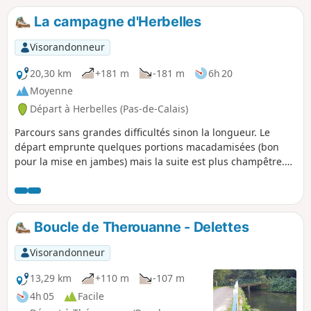
balisé de la Communauté d'Agglomération du Pays de
La campagne d'Herbelles
Saint-Omer.
Visorandonneur
20,30 km
+181 m
-181 m
6h 20
Moyenne
Départ à Herbelles (Pas-de-Calais)
Parcours sans grandes difficultés sinon la longueur. Le
départ emprunte quelques portions macadamisées (bon
pour la mise en jambes) mais la suite est plus champêtre.
Pour les amateurs, présence de nombreuses chapelles.
Boucle de Therouanne - Delettes
Visorandonneur
13,29 km
+110 m
-107 m
4h 05
Facile