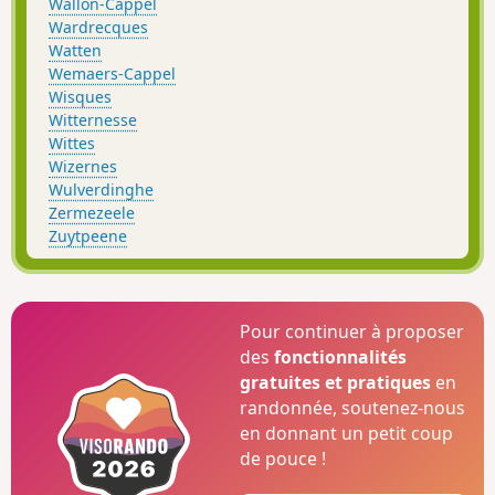
Wallon-Cappel
Wardrecques
Watten
Wemaers-Cappel
Wisques
Witternesse
Wittes
Wizernes
Wulverdinghe
Zermezeele
Zuytpeene
Pour continuer à proposer
des
fonctionnalités
gratuites et pratiques
en
randonnée, soutenez-nous
en donnant un petit coup
de pouce !