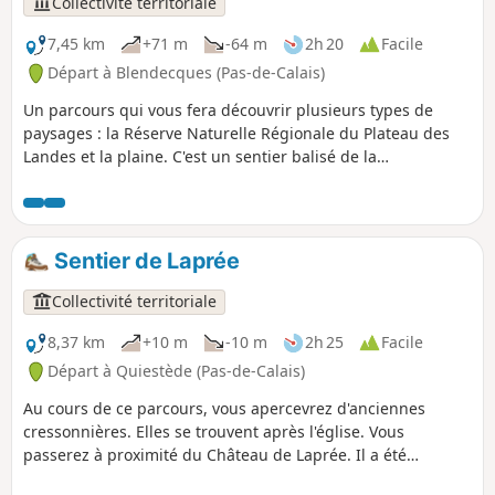
Collectivité territoriale
7,45 km
+71 m
-64 m
2h 20
Facile
Départ à Blendecques (Pas-de-Calais)
Un parcours qui vous fera découvrir plusieurs types de
paysages : la Réserve Naturelle Régionale du Plateau des
Landes et la plaine. C'est un sentier balisé de la
Communauté d'Agglomération du Pays de Saint-Omer.
Sentier de Laprée
Collectivité territoriale
8,37 km
+10 m
-10 m
2h 25
Facile
Départ à Quiestède (Pas-de-Calais)
Au cours de ce parcours, vous apercevrez d'anciennes
cressonnières. Elles se trouvent après l'église. Vous
passerez à proximité du Château de Laprée. Il a été
construit en 1740 sur les ruines d’un château féodal. C'est