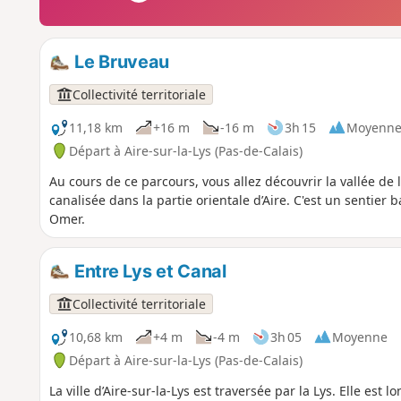
Le Bruveau
Collectivité territoriale
11,18 km
+16 m
-16 m
3h 15
Moyenn
Départ à Aire-sur-la-Lys (Pas-de-Calais)
Au cours de ce parcours, vous allez découvrir la vallée de l
canalisée dans la partie orientale d’Aire. C'est un sentie
Omer.
Entre Lys et Canal
Collectivité territoriale
10,68 km
+4 m
-4 m
3h 05
Moyenne
Départ à Aire-sur-la-Lys (Pas-de-Calais)
La ville d’Aire-sur-la-Lys est traversée par la Lys. Elle es