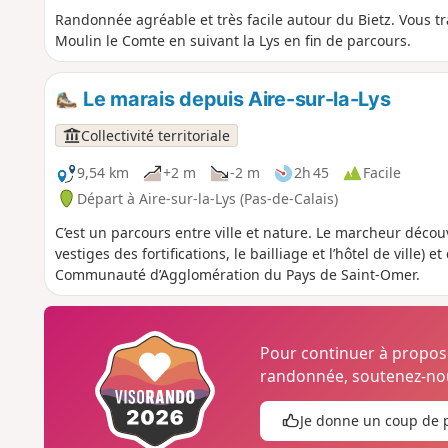
Randonnée agréable et très facile autour du Bietz. Vous t
Moulin le Comte en suivant la Lys en fin de parcours.
Le marais depuis Aire-sur-la-Lys
Collectivité territoriale
9,54 km
+2 m
-2 m
2h 45
Facile
Départ à Aire-sur-la-Lys (Pas-de-Calais)
C’est un parcours entre ville et nature. Le marcheur décou
vestiges des fortifications, le bailliage et l’hôtel de ville) 
Communauté d’Agglomération du Pays de Saint-Omer.
Pour continuer à propo
randonnée, soutenez-nou
Je donne un coup de 