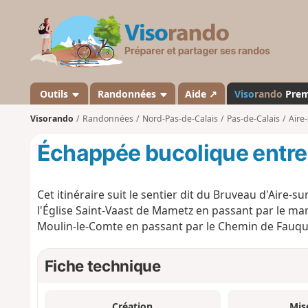
V
i
s
o
r
a
Outils
Randonnées
Aide ↗
Viso
rando
Pre
n
Visorando
Randonnées
Nord-Pas-de-Calais
Pas-de-Calais
Aire-
d
o
Échappée bucolique entre
Cet itinéraire suit le sentier dit du Bruveau d'Aire-s
l'Église Saint-Vaast de Mametz en passant par le 
Moulin-le-Comte en passant par le Chemin de Fauqu
Fiche technique
Création
Mis