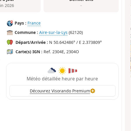
uin 2026
–
Pays :
France
Commune :
Aire-sur-la-Lys
(62120)
Départ/Arrivée :
N 50.642486° / E 2.373809°
Carte(s) IGN :
Ref. 2304E, 2304O
Météo détaillée heure par heure
Découvrez Visorando Premium