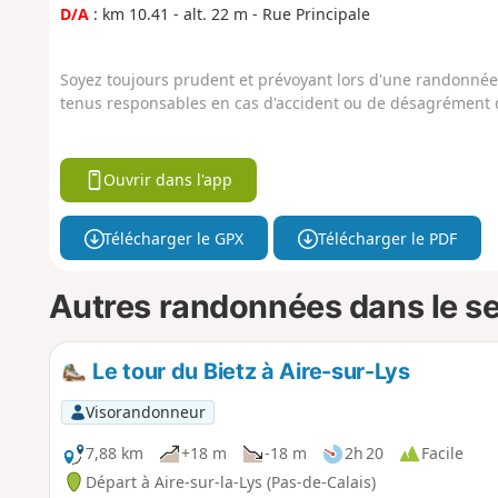
D/A
: km 10.41 - alt. 22 m - Rue Principale
Soyez toujours prudent et prévoyant lors d'une randonnée. 
tenus responsables en cas d'accident ou de désagrément q
Ouvrir dans l'app
Télécharger le GPX
Télécharger le PDF
Autres randonnées dans le s
Le tour du Bietz à Aire-sur-Lys
Visorandonneur
7,88 km
+18 m
-18 m
2h 20
Facile
Départ à Aire-sur-la-Lys (Pas-de-Calais)