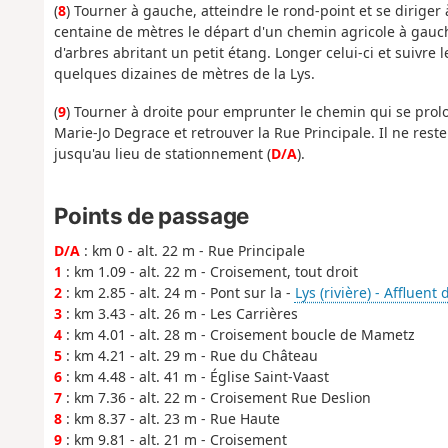
(
8
) Tourner à gauche, atteindre le rond-point et se dirige
centaine de mètres le départ d'un chemin agricole à gauch
d'arbres abritant un petit étang. Longer celui-ci et suivre 
quelques dizaines de mètres de la Lys.
(
9
) Tourner à droite pour emprunter le chemin qui se prolo
Marie-Jo Degrace et retrouver la Rue Principale. Il ne rest
jusqu'au lieu de stationnement (
D/A
).
Points de passage
D/A
: km 0 - alt. 22 m - Rue Principale
1
: km 1.09 - alt. 22 m - Croisement, tout droit
2
: km 2.85 - alt. 24 m - Pont sur la -
Lys (rivière) - Affluent 
3
: km 3.43 - alt. 26 m - Les Carrières
4
: km 4.01 - alt. 28 m - Croisement boucle de Mametz
5
: km 4.21 - alt. 29 m - Rue du Château
6
: km 4.48 - alt. 41 m - Église Saint-Vaast
7
: km 7.36 - alt. 22 m - Croisement Rue Deslion
8
: km 8.37 - alt. 23 m - Rue Haute
9
: km 9.81 - alt. 21 m - Croisement