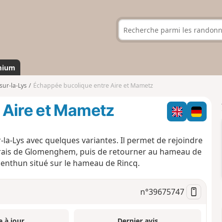
mium
sur-la-Lys
Échappée bucolique entre Aire et Mametz
 Aire et Mametz
ur-la-Lys avec quelques variantes. Il permet de rejoindre
marais de Glomenghem, puis de retourner au hameau de
enthun situé sur le hameau de Rincq.
n°
39675747
e à jour
Dernier avis