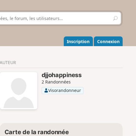
R
e
c
h
e
Inscription
Connexion
r
c
h
AUTEUR
e
r
djjohappiness
2 Randonnées
Visorandonneur
Carte de la randonnée