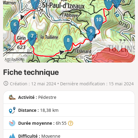
r
l
a
10
6
c
9
a
7
r
8
t
1 km
e
Attributions
e
6km
18km
n
Fiche technique
g
Création :
12 mai 2024
• Dernière modification :
15 mai 2024
r
a
Activité :
Pédestre
n
d
Distance :
18,38 km
Durée moyenne :
6h 55
Difficulté :
Moyenne