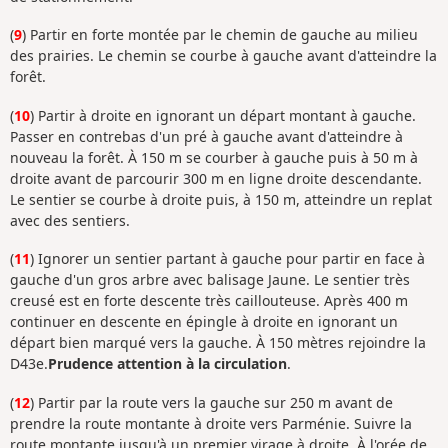
(
9
) Partir en forte montée par le chemin de gauche au milieu
des prairies. Le chemin se courbe à gauche avant d'atteindre la
forêt.
(
10
) Partir à droite en ignorant un départ montant à gauche.
Passer en contrebas d'un pré à gauche avant d'atteindre à
nouveau la forêt. À 150 m se courber à gauche puis à 50 m à
droite avant de parcourir 300 m en ligne droite descendante.
Le sentier se courbe à droite puis, à 150 m, atteindre un replat
avec des sentiers.
(
11
) Ignorer un sentier partant à gauche pour partir en face à
gauche d'un gros arbre avec balisage Jaune. Le sentier très
creusé est en forte descente très caillouteuse. Après 400 m
continuer en descente en épingle à droite en ignorant un
départ bien marqué vers la gauche. À 150 mètres rejoindre la
D43e.
Prudence attention à la circulation
.
(
12
) Partir par la route vers la gauche sur 250 m avant de
prendre la route montante à droite vers Parménie. Suivre la
route montante jusqu'à un premier virage à droite. À l'orée de