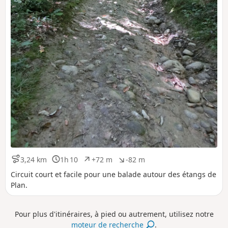
3,24 km
1h 10
+72 m
-82 m
D
D
D
D
i
u
é
é
Circuit court et facile pour une balade autour des étangs de
s
r
n
n
Plan.
t
é
i
i
a
e
v
v
n
e
e
Pour plus d'itinéraires, à pied ou autrement, utilisez notre
c
l
l
moteur de recherche
.
e
é
é