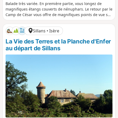
i
u
é
é
Balade très variée. En première partie, vous longez de
s
r
n
n
magnifiques étangs couverts de nénuphars. Le retour par le
t
é
i
i
Camp de César vous offre de magnifiques points de vue sur
a
e
v
v
la plaine de la Bièvre et sur les montagnes environnantes.
n
e
e
c
l
l
Sillans • Isère
e
é
é
p
n
La Vie des Terres et la Planche d'Enfer
o
é
s
g
au départ de Sillans
i
a
t
t
i
i
f
f