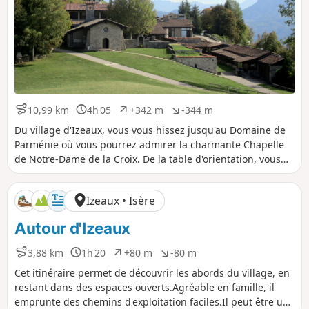
10,99 km
4h 05
+342 m
-344 m
D
D
D
D
i
u
é
é
Du village d'Izeaux, vous vous hissez jusqu'au Domaine de
s
r
n
n
Parménie où vous pourrez admirer la charmante Chapelle
t
é
i
i
de Notre-Dame de la Croix. De la table d'orientation, vous
a
e
v
v
aurez un panorama en cinémascope, depuis le Mont du
n
e
e
Chat, dans l'Ain, jusqu'aux sommets du Nord-Est du Vercors.
c
l
l
Izeaux • Isère
e
é
é
p
n
Autour d'Izeaux
o
é
s
g
i
a
3,88 km
1h 20
+80 m
-80 m
D
D
D
D
t
t
i
u
é
é
Cet itinéraire permet de découvrir les abords du village, en
i
i
s
r
n
n
restant dans des espaces ouverts.Agréable en famille, il
f
f
t
é
i
i
emprunte des chemins d'exploitation faciles.Il peut être un
a
e
v
v