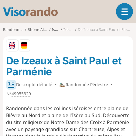
V
O
i
u
s
v
o
Randonnées
Rhône-Alpes
Isère
Izeaux
De Izeaux à Saint Paul et Parménie
r
r
i
a
r
n
l
d
De Izeaux à Saint Paul et
a
o
n
Parménie
a
v
i
Descriptif détaillé
•
Randonnée Pédestre
•
g
N°
49955329
a
t
Randonnée dans les collines iséroises entre plaine de
i
Bièvre au Nord et plaine de l'Isère au Sud. Découverte
o
du site religieux de Notre-Dame des Croix à Parménie
n
avec un paysage grandiose sur Chartreuse, Alpes et