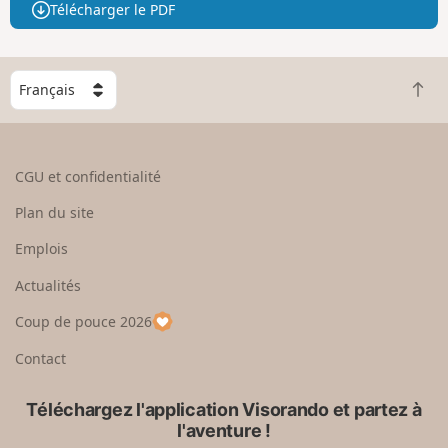
Télécharger le PDF
C
R
h
e
o
t
i
o
s
CGU et confidentialité
u
i
r
s
Plan du site
e
s
n
e
Emplois
h
z
Actualités
a
u
u
n
Coup de pouce 2026
t
p
a
Contact
y
s
Téléchargez l'application Visorando et partez à
l'aventure !