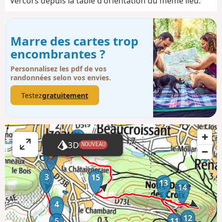
Vercors depuis la table d'orientation du même lieu.
Marre des cartes trop
encombrantes ?
Personnalisez les pdf de vos
randonnées selon vos envies.
Testez
gratuitement
16
1
3D
NOUVEAU
A
2
ff
i
3
15
13
c
14
h
4
e
12
5
11