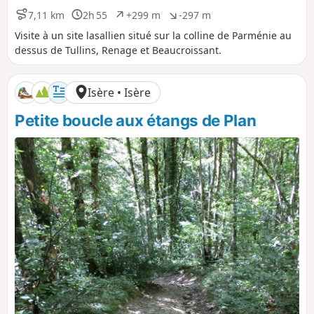
7,11 km
2h 55
+299 m
-297 m
D
D
D
D
i
u
é
é
Visite à un site lasallien situé sur la colline de Parménie au
s
r
n
n
dessus de Tullins, Renage et Beaucroissant.
t
é
i
i
a
e
v
v
n
e
e
Isère • Isère
c
l
l
e
é
é
Petite boucle aux étangs de Plan
p
n
o
é
s
g
i
a
t
t
i
i
f
f