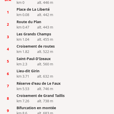
km 0
alt. 446 m
Place de La Liberté
1
km 0.08
alt. 442 m
Route du Plan
2
km 0.47
alt. 443 m
Les Grands Champs
3
km 1.04
alt. 455 m
Croisement de routes
4
km 1.82
alt. 522 m
Saint-Paul-D'Izeaux
5
km 2.3
alt. 560 m
Lieu-dit Girin
6
km 3.71
alt. 632 m
Réserve d'eau de Le Faux
7
km 5.53
alt. 746 m
Croisement de Grand Taillis
8
km 7.26
alt. 738 m
Bifurcation en montée
9
km 8.6
alt. 683 m