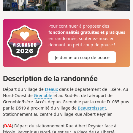
Pour continuer à proposer des
fonctionnalités gratuites et pratiques
en randonnée, soutenez-nous en
donnant un petit coup de pouce !
Je donne un coup de pouce
Description de la randonnée
Départ du village de
Izeaux
dans le département de l'Isère. Au
Nord-Ouest de
Grenoble
et au Sud-Est de l'aéroport de
Grenoble/Isère. Accès depuis Grenoble par la route D1085 puis
par la D519 à proximité du village de
Beaucroissant
.
Stationnement au centre du village Rue Albert Reynier.
(
D/A
) Départ du stationnement Rue Albert Reynier face à
l'école. Revenir au Nord-Ouest sur la Place de La Liberté.