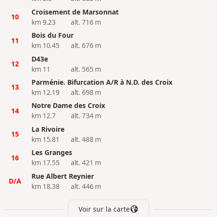
Croisement de Marsonnat
10
km 9.23
alt. 716 m
Bois du Four
11
km 10.45
alt. 676 m
D43e
12
km 11
alt. 565 m
Parménie. Bifurcation A/R à N.D. des Croix
13
km 12.19
alt. 698 m
Notre Dame des Croix
14
km 12.7
alt. 734 m
La Rivoire
15
km 15.81
alt. 488 m
Les Granges
16
km 17.55
alt. 421 m
Rue Albert Reynier
D/A
km 18.38
alt. 446 m
Voir sur la carte