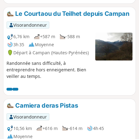
vallons peu fréquentés.
Le Courtaou du Teilhet depuis Campan
Visorandonneur
6,76 km
+587 m
-588 m
3h 35
Moyenne
Départ à Campan (Hautes-Pyrénées)
Randonnée sans difficulté, à
entreprendre hors enneigement. Bien
veiller au temps.
Camiera deras Pistas
Visorandonneur
10,56 km
+616 m
-614 m
4h 45
Moyenne