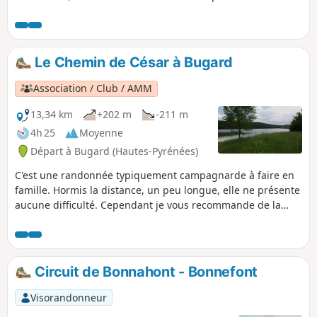
des paysages.
Le Chemin de César à Bugard
Association / Club / AMM
13,34 km
+202 m
-211 m
4h 25
Moyenne
Départ à Bugard (Hautes-Pyrénées)
C'est une randonnée typiquement campagnarde à faire en
famille. Hormis la distance, un peu longue, elle ne présente
aucune difficulté. Cependant je vous recommande de la
faire par temps dégagé pour profiter pleinement de la vue
sur la chaine des Pyrénées.
Circuit de Bonnahont - Bonnefont
Visorandonneur