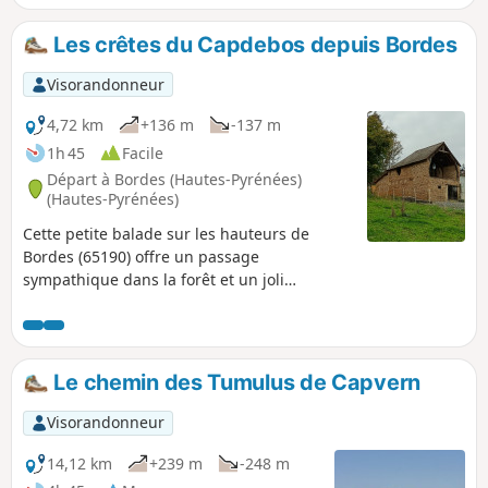
Les crêtes du Capdebos depuis Bordes
Visorandonneur
4,72 km
+136 m
-137 m
1h 45
Facile
Départ à Bordes (Hautes-Pyrénées)
(Hautes-Pyrénées)
Cette petite balade sur les hauteurs de
Bordes (65190) offre un passage
sympathique dans la forêt et un joli
panorama sur les Pyrénées.
Le chemin des Tumulus de Capvern
Visorandonneur
14,12 km
+239 m
-248 m