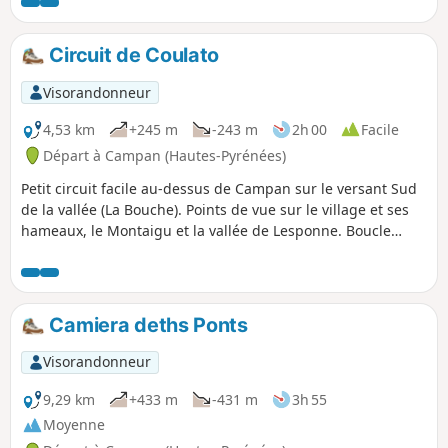
Circuit de Coulato
Visorandonneur
4,53 km
+245 m
-243 m
2h 00
Facile
Départ à Campan (Hautes-Pyrénées)
Petit circuit facile au-dessus de Campan sur le versant Sud
de la vallée (La Bouche). Points de vue sur le village et ses
hameaux, le Montaigu et la vallée de Lesponne. Boucle
pouvant être empruntée dans les deux sens.
Camiera deths Ponts
Visorandonneur
9,29 km
+433 m
-431 m
3h 55
Moyenne