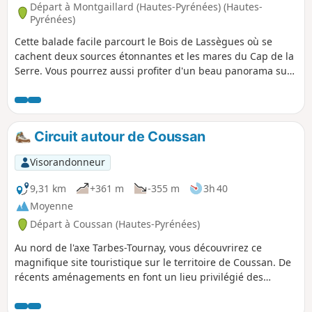
Départ à Montgaillard (Hautes-Pyrénées) (Hautes-
Pyrénées)
Cette balade facile parcourt le Bois de Lassègues où se
cachent deux sources étonnantes et les mares du Cap de la
Serre. Vous pourrez aussi profiter d'un beau panorama sur
les Pyrénées.
Circuit autour de Coussan
Visorandonneur
9,31 km
+361 m
-355 m
3h 40
Moyenne
Départ à Coussan (Hautes-Pyrénées)
Au nord de l'axe Tarbes-Tournay, vous découvrirez ce
magnifique site touristique sur le territoire de Coussan. De
récents aménagements en font un lieu privilégié des
Tarbais. Petit circuit pédestre, au départ du Lac de l'Arrêt
Darré, réalisable en moins de 3 h malgré de multiples