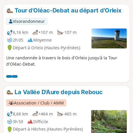
c'est-à-dire que son état boisé est continu depuis au moins
le milieu du XIX° siècle. Vous découvrirez également Bayelle
Tour d'Oléac-Debat au départ d'Orleix
de Gazave, une vaste et très belle clairière d'altitude,
entourée de montagnes.
Visorandonneur
6,16 km
+107 m
-107 m
2h 05
Moyenne
Départ à Orleix (Hautes-Pyrénées)
Une randonnée à travers le bois d'Orleix jusqu'à la Tour
d'Oléac-Debat.
La Vallée D'Aure depuis Rebouc
Association / Club / AMM
8,66 km
+464 m
-465 m
3h 50
Difficile
Départ à Hèches (Hautes-Pyrénées)