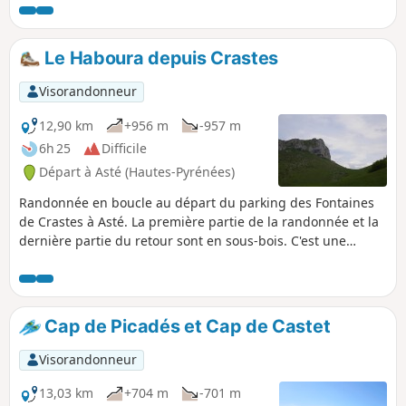
parcours sportif pour une remise en forme
avant les sentiers de montagne un peu plus
au sud.
Le Haboura depuis Crastes
Visorandonneur
12,90 km
+956 m
-957 m
6h 25
Difficile
Départ à Asté (Hautes-Pyrénées)
Randonnée en boucle au départ du parking des Fontaines
de Crastes à Asté. La première partie de la randonnée et la
dernière partie du retour sont en sous-bois. C'est une
randonnée sur des chemins qui mènent dans des estives
encore en activité. Nota : cette randonnée est classée
difficile, car elle demande un certain sens de l'orientation.
Cap de Picadés et Cap de Castet
Visorandonneur
13,03 km
+704 m
-701 m