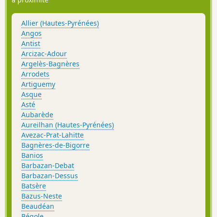
Allier (Hautes-Pyrénées)
Angos
Antist
Arcizac-Adour
Argelès-Bagnères
Arrodets
Artiguemy
Asque
Asté
Aubarède
Aureilhan (Hautes-Pyrénées)
Avezac-Prat-Lahitte
Bagnères-de-Bigorre
Banios
Barbazan-Debat
Barbazan-Dessus
Batsère
Bazus-Neste
Beaudéan
Bégole