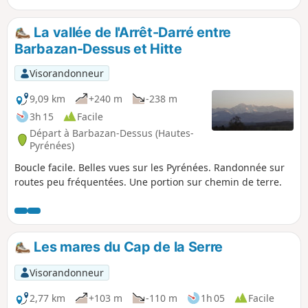
lignite, au Sud du village, a été exploitée jusqu'en 1947. Des
fossiles d’animaux y ont été retrouvés. Des mammifères, les
La vallée de l'Arrêt-Darré entre
plus anciens du tertiaire dont l’hipparion gracile, ancêtre
Barbazan-Dessus et Hitte
du cheval.
Visorandonneur
9,09 km
+240 m
-238 m
3h 15
Facile
Départ à Barbazan-Dessus (Hautes-
Pyrénées)
Boucle facile. Belles vues sur les Pyrénées. Randonnée sur
routes peu fréquentées. Une portion sur chemin de terre.
Les mares du Cap de la Serre
Visorandonneur
2,77 km
+103 m
-110 m
1h 05
Facile