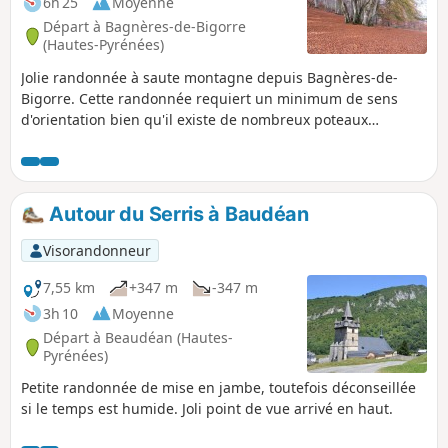
6h 25
Moyenne
Départ à Bagnères-de-Bigorre
(Hautes-Pyrénées)
Jolie randonnée à saute montagne depuis Bagnères-de-
Bigorre. Cette randonnée requiert un minimum de sens
d'orientation bien qu'il existe de nombreux poteaux
indicateurs présents le jour de ma randonnée.
Avertissement Un VR signale un cheminement difficile entre
les (12) et (14) : des travaux forestiers ont été réalisés et ont
de ce fait abimé considérablement le chemin en forêt.
Autour du Serris à Baudéan
Redoublez de prudence et utilisez la trace gpx.
Visorandonneur
7,55 km
+347 m
-347 m
3h 10
Moyenne
Départ à Beaudéan (Hautes-
Pyrénées)
Petite randonnée de mise en jambe, toutefois déconseillée
si le temps est humide. Joli point de vue arrivé en haut.