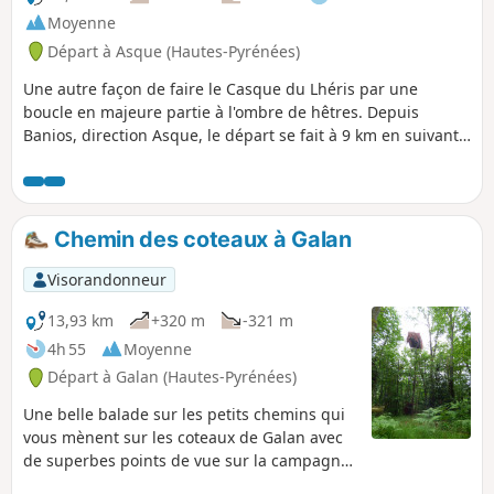
Moyenne
Départ à Asque (Hautes-Pyrénées)
Une autre façon de faire le Casque du Lhéris par une
boucle en majeure partie à l'ombre de hêtres. Depuis
Banios, direction Asque, le départ se fait à 9 km en suivant
les panneaux fromagerie par la D384 sur 2,5 km, puis en
continuant, à droite, toujours plein Sud, par la route des
crêtes (Cami deth Bernet) jusqu'au parking de la Plate
Forme à 918 m d'altitude en ayant laissé une route à gauche
Chemin des coteaux à Galan
(cote 751). Le parcours se fait sans courir en 4 h de marche,
ajouter 1 h pour les petits arrêts et le pique-nique de midi
Visorandonneur
conseillé du côté du Puits d'Aris sur la descente après le
sommet. Randonnée à effectuée hors enneigement et
13,93 km
+320 m
-321 m
brouillard. La trace gpx est nécessaire entre (4) et (8), et
4h 55
Moyenne
obligatoire de(5) à (7).
Départ à Galan (Hautes-Pyrénées)
Une belle balade sur les petits chemins qui
vous mènent sur les coteaux de Galan avec
de superbes points de vue sur la campagne
environnante et la chaîne pyrénéenne. Un