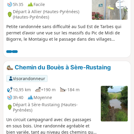
5h 35
Facile
Départ à Allier (Hautes-Pyrénées)
(Hautes-Pyrénées)
Petite randonnée sans difficulté au Sud Est de Tarbes qui
permet d'avoir une vue sur les massifs du Pic de Midi de
Bigorre, le Montaigu et le passage dans des villages
typiques du Piémont Pyrénéen. Cette randonnée emprunte
quelques portions de petites routes sans grande circulation
automobile. Le descriptif ainsi que la carte sont
nécessaires, car il y a de multiples bifurcations.
Chemin du Bouès à Sère-Rustaing
Visorandonneur
10,95 km
+190 m
-184 m
3h 40
Moyenne
Départ à Sère-Rustaing (Hautes-
Pyrénées)
Un circuit campagnard avec des passages
en sous bois. Une randonnée agréable et
bien variée, tant au niveau des chemins que