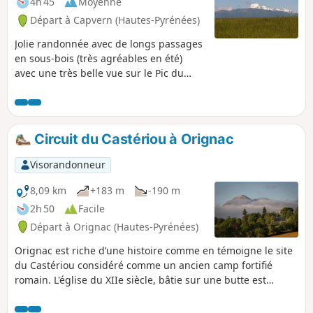
4h 45
Moyenne
Départ à Capvern (Hautes-Pyrénées)
Jolie randonnée avec de longs passages
en sous-bois (très agréables en été)
avec une très belle vue sur le Pic du
Midi de Bigorre au départ. Passage près
du Tumulus de l'Estaque et superbe
perspective sur le Château de Malvezin.
Je conseille de faire la boucle dans ce
Circuit du Castériou à Orignac
sens, sinon vous ne verrez pas
forcément le château !
Visorandonneur
8,09 km
+183 m
-190 m
2h 50
Facile
Départ à Orignac (Hautes-Pyrénées)
Orignac est riche d’une histoire comme en témoigne le site
du Castériou considéré comme un ancien camp fortifié
romain. L'église du XIIe siècle, bâtie sur une butte est
entourée d'un cimetière au tracé arrondi, indique
l’existence d’un enclos défensif au Moyen Âge. Une mine de