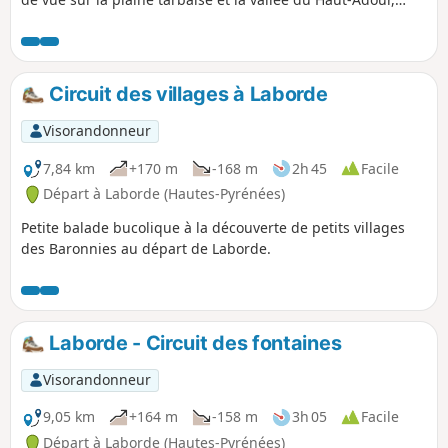
avec en toile de fond le Pic du Midi de Bigorre et le
Montaigu ! En montant vers un ancien oppidum romain, en
empruntant d'anciennes voies historiques ou en vous
baladant dans les rues du village, vous aurez aussi un
Circuit des villages à Laborde
aperçu du passé de la région.
Visorandonneur
7,84 km
+170 m
-168 m
2h 45
Facile
Départ à Laborde (Hautes-Pyrénées)
Petite balade bucolique à la découverte de petits villages
des Baronnies au départ de Laborde.
Laborde - Circuit des fontaines
Visorandonneur
9,05 km
+164 m
-158 m
3h 05
Facile
Départ à Laborde (Hautes-Pyrénées)