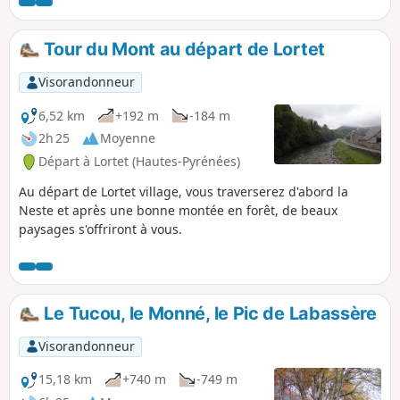
neige aussi et il est possible de partir
également d'Esparros, depuis le gouffre.
Tour du Mont au départ de Lortet
Visorandonneur
6,52 km
+192 m
-184 m
2h 25
Moyenne
Départ à Lortet (Hautes-Pyrénées)
Au départ de Lortet village, vous traverserez d'abord la
Neste et après une bonne montée en forêt, de beaux
paysages s'offriront à vous.
Le Tucou, le Monné, le Pic de Labassère
Visorandonneur
15,18 km
+740 m
-749 m