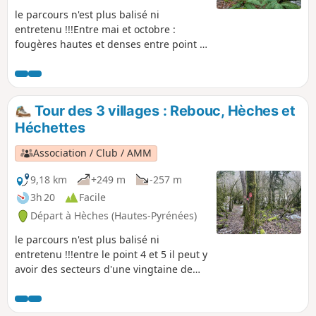
le parcours n'est plus balisé ni
entretenu !!!Entre mai et octobre :
fougères hautes et denses entre point 4
et 6 rendant le parcours très compliqué.
Un condensé de ce que l'entrée de
vallée peut offrir : vue imprenable à
360°, mettant en évidence l'incroyable
Tour des 3 villages : Rebouc, Hèches et
alignement de la vallée. Découvrez sur
Héchettes
ce parcours, des chemins escarpés, à
gués, à l'ombre, dans la mousse, sur les
Association / Club / AMM
crêtes, en prairie, en forêt et dans les
landes broussailleuses, se terminant
9,18 km
+249 m
-257 m
par un passage le long d'un torrent
3h 20
Facile
agité de multiples cascades
Départ à Hèches (Hautes-Pyrénées)
le parcours n'est plus balisé ni
entretenu !!!entre le point 4 et 5 il peut y
avoir des secteurs d'une vingtaine de
mètre d'herbes haute entre juin et
septembre mais reste praticable à
l'années. Chemin pouvant être boueux