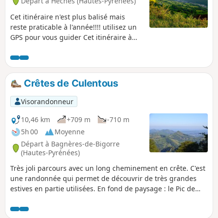
Départ à Hèches (Hautes-Pyrénées)
Cet itinéraire n'est plus balisé mais
reste praticable à l'année!!!! utilisez un
GPS pour vous guider Cet itinéraire à
70% sur chemins ou pistes forestières
vous fera découvrir un paysage urbain
et agricole typique de la vallée. Vous
débuterez par un chemin bucolique en
Crêtes de Culentous
bordure de Neste, suivi du village
historique de Sarancolin avant de vous
Visorandonneur
engager sur une douce mais longue
ascension jusqu'au pied de Pène Haute.
10,46 km
+709 m
-710 m
Le retour se fera par une piste
5h 00
Moyenne
forestière très roulante, contrôlez vos
Départ à Bagnères-de-Bigorre
freins avant de partir!
(Hautes-Pyrénées)
Très joli parcours avec un long cheminement en crête. C'est
une randonnée qui permet de découvrir de très grandes
estives en partie utilisées. En fond de paysage : le Pic de
Midi de Bigorre, le Montaigu, la vallée de la Mongie. Ne pas
entreprendre cette randonnée en crête par temps de