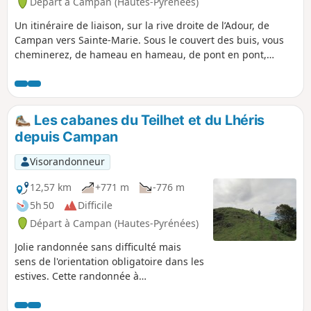
Départ à Campan (Hautes-Pyrénées)
Un itinéraire de liaison, sur la rive droite de l’Adour, de
Campan vers Sainte-Marie. Sous le couvert des buis, vous
cheminerez, de hameau en hameau, de pont en pont,
jusqu’au belvédère des Arrourets, au-dessus du hameau de
Cayres de By. À Saint-Roch et à Galade, vous pourrez
traverser l’Adour et la RD935 pour rejoindre la « Camiéra
deras Pistas » et revenir vers Campan par l'autre versant de
Les cabanes du Teilhet et du Lhéris
la vallée.
depuis Campan
Visorandonneur
12,57 km
+771 m
-776 m
5h 50
Difficile
Départ à Campan (Hautes-Pyrénées)
Jolie randonnée sans difficulté mais
sens de l'orientation obligatoire dans les
estives. Cette randonnée à
n'entreprendre qu'en absence de
brouillard, permet de découvrir des