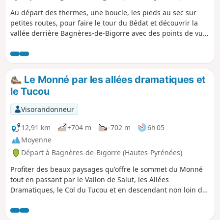
Au départ des thermes, une boucle, les pieds au sec sur
petites routes, pour faire le tour du Bédat et découvrir la
vallée derrière Bagnères-de-Bigorre avec des points de vue
sur les hameaux et villages, paysage non montagneux des
Pyrénées.
Le Monné par les allées dramatiques et
le Tucou
Visorandonneur
12,91 km
+704 m
-702 m
6h 05
Moyenne
Départ à Bagnères-de-Bigorre (Hautes-Pyrénées)
Profiter des beaux paysages qu'offre le sommet du Monné
tout en passant par le Vallon de Salut, les Allées
Dramatiques, le Col du Tucou et en descendant non loin de
la Croix de Manse.Randonnée moyenne sans difficulté
notoire.