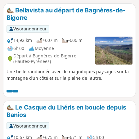
Bellavista au départ de Bagnères-de-
Bigorre
Visorandonneur
14,92 km
+607 m
-606 m
6h 00
Moyenne
Départ à Bagnères-de-Bigorre
(Hautes-Pyrénées)
Une belle randonnée avec de magnifiques paysages sur la
montagne d’un côté et sur la plaine de l’autre.
Le Casque du Lhéris en boucle depuis
Banios
Visorandonneur
10,67 km
+675 m
-671 m
5h 00