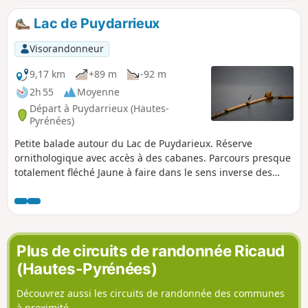
brouillard ou pluie importante.
Lac de Puydarrieux
Visorandonneur
9,17 km
+89 m
-92 m
2h 55
Moyenne
Départ à Puydarrieux (Hautes-
Pyrénées)
Petite balade autour du Lac de Puydarieux. Réserve
ornithologique avec accès à des cabanes. Parcours presque
totalement fléché Jaune à faire dans le sens inverse des
aiguilles d'une montre. Parfois le marquage est peu visible,
endommagé ou absent. De rares sentiers sont peu visibles.
Plus de circuits de randonnée Ricaud
(Hautes-Pyrénées)
Découvrez aussi les circuits de randonnée des communes
à proximité