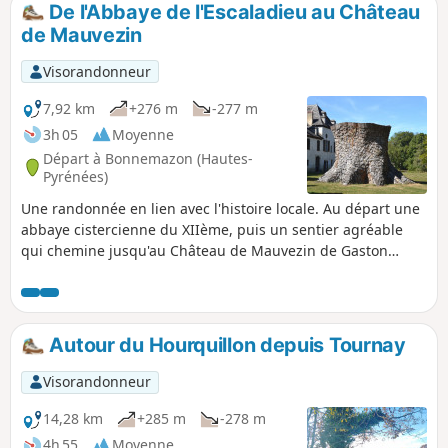
De l'Abbaye de l'Escaladieu au Château
p
de Mauvezin
Visorandonneur
7,92 km
+276 m
-277 m
3h 05
Moyenne
Départ à Bonnemazon (Hautes-
Pyrénées)
Une randonnée en lien avec l'histoire locale. Au départ une
abbaye cistercienne du XIIème, puis un sentier agréable
qui chemine jusqu'au Château de Mauvezin de Gaston
Phébus datant du XIVème. La pause s'impose sur cet
éperon rocheux qui vous offre une vue remarquable à 360°.
Le retour vers l'abbaye emprunte un sentier en descente à
travers les bois.
Autour du Hourquillon depuis Tournay
Visorandonneur
14,28 km
+285 m
-278 m
4h 55
Moyenne