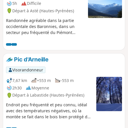
5h
Difficile
Départ à Asté (Hautes-Pyrénées)
Randonnée agréable dans la partie
occidentale des Baronnies, dans un
secteur peu fréquenté du Piémont
pyrénéen des Hautes-Pyrénées. Cet
itinéraire facile est praticable en toute
saison, mais il est idéal à raquettes juste
après une chute de neige à moyenne
Pic d'Arneille
altitude, notamment quand la haute
montagne présente des risques
Visorandonneur
d'avalanches. Magnifique vue sur la
chaîne en particulier le Montaigu, le Pic
7,67 km
+553 m
-553 m
du Midi de Bigorre et les vallées du haut
2h30
Moyenne
Adour.
Départ à Labastide (Hautes-Pyrénées)
Endroit peu fréquenté et peu connu, idéal
avec des températures négatives, où la
montée se fait dans le bois bien protégé du
vent. Cette randonnée peut se faire sans