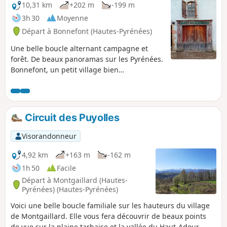
10,31 km
+202 m
-199 m
3h 30
Moyenne
Départ à Bonnefont (Hautes-Pyrénées)
Une belle boucle alternant campagne et
forêt. De beaux panoramas sur les Pyrénées.
Bonnefont, un petit village bien
sympathique où vécu le marquis de
Montespan.
Circuit des Puyolles
Visorandonneur
4,92 km
+163 m
-162 m
1h 50
Facile
Départ à Montgaillard (Hautes-
Pyrénées) (Hautes-Pyrénées)
Voici une belle boucle familiale sur les hauteurs du village
de Montgaillard. Elle vous fera découvrir de beaux points
de vue sur la plaine tarbaise et la vallée du Haut-Adour,