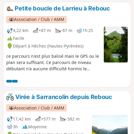
100m avant le point 5. Boucle accessible
Petite boucle de Larrieu à Rebouc
à pied ou à vélo. Vous découvrirez
Rebouc, Hèches et Héchettes; Bourgs
Association / Club / AMM
presque inchangés depuis 1820-1860
comme l'attestent les inscriptions sur
4,22 km
+87 m
-87 m
1h 25
les portes taillées dans le marbre. Ce
Facile
parcours permettra également de
Départ à Hèches (Hautes-Pyrénées)
découvrir les chemins sinueux et
quelques fois abrupts qui reliaient
ce parcours n'est plus balisé mais le GPS ou le
chacun de ces villages. Entre villages,
plan sera suffisant. Ce parcours de niveau
forêts et prairies, la promenade sera
débutant n'a aucune difficulté hormis le
bucolique !
dénivelé. Il vous fera découvrir les hauteurs
de Rebouc tout en restant sur une route
goudronnée mais très peu fréquentée. Idéal
pour prendre l'air, sans équipement
Virée à Sarrancolin depuis Rebouc
particulier et pour tout niveau.
Association / Club / AMM
17,42 km
+577 m
-582 m
3h
Moyenne