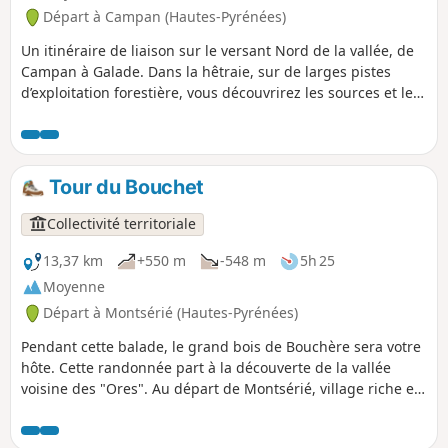
Départ à Campan (Hautes-Pyrénées)
Un itinéraire de liaison sur le versant Nord de la vallée, de
Campan à Galade. Dans la hêtraie, sur de larges pistes
d’exploitation forestière, vous découvrirez les sources et les
ruisseaux qui alimentent Campan, Saint-Roch et Galade,
mais qui sont aussi capables de crues importantes. De ces
deux derniers hameaux, vous pourrez rejoindre la D935 et
traverser l'Adour pour rejoindre la Camiera deths Ponts et
Tour du Bouchet
revenir vers Campan, par l'autre versant de la vallée.
Balisage Jaune, indication de durées intermédiaires.
Collectivité territoriale
13,37 km
+550 m
-548 m
5h 25
Moyenne
Départ à Montsérié (Hautes-Pyrénées)
Pendant cette balade, le grand bois de Bouchère sera votre
hôte. Cette randonnée part à la découverte de la vallée
voisine des "Ores". Au départ de Montsérié, village riche en
découvertes archéologiques, elle traverse de belles Vielles
Forêts. Une Vieille Forêt est une forêt ancienne et mature :