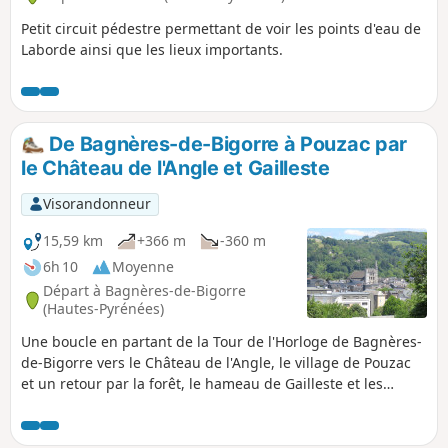
Petit circuit pédestre permettant de voir les points d'eau de
Laborde ainsi que les lieux importants.
De Bagnères-de-Bigorre à Pouzac par
le Château de l'Angle et Gailleste
Visorandonneur
15,59 km
+366 m
-360 m
6h 10
Moyenne
Départ à Bagnères-de-Bigorre
(Hautes-Pyrénées)
Une boucle en partant de la Tour de l'Horloge de Bagnères-
de-Bigorre vers le Château de l'Angle, le village de Pouzac
et un retour par la forêt, le hameau de Gailleste et les
fontaines. Passage devant l'Église Saint-Vincent, les arbres
majestueux du Parc des Vignaux et de la Mairie, puis contre
l'Adour visite des vestiges d'une ancienne marbrerie, et