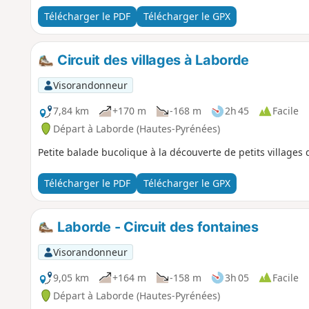
Télécharger le PDF
Télécharger le GPX
Circuit des villages à Laborde
Visorandonneur
7,84 km
+170 m
-168 m
2h 45
Facile
Départ à Laborde (Hautes-Pyrénées)
Petite balade bucolique à la découverte de petits village
Télécharger le PDF
Télécharger le GPX
Laborde - Circuit des fontaines
Visorandonneur
9,05 km
+164 m
-158 m
3h 05
Facile
Départ à Laborde (Hautes-Pyrénées)