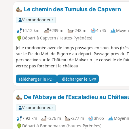
Le chemin des Tumulus de Capvern
Visorandonneur
14,12 km
+239 m
-248 m
4h 45
Moyen
Départ à Capvern (Hautes-Pyrénées)
Jolie randonnée avec de longs passages en sous-bois (très
sur le Pic du Midi de Bigorre au départ. Passage près du 
perspective sur le Château de Malvezin. Je conseille de fa
verrez pas forcément le château !
Télécharger le PDF
Télécharger le GPX
De l'Abbaye de l'Escaladieu au Châte
Visorandonneur
7,92 km
+276 m
-277 m
3h 05
Moyenn
Départ à Bonnemazon (Hautes-Pyrénées)