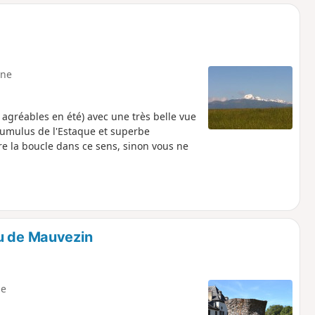
o
a
i
m
p
ne
 agréables en été) avec une très belle vue
Tumulus de l'Estaque et superbe
ire la boucle dans ce sens, sinon vous ne
au de Mauvezin
e