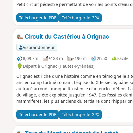
Petit circuit pédestre permettant de voir les points d'eau 
Télécharger le PDF
Télécharger le GPX
Circuit du Castériou à Orignac
Visorandonneur
8,09 km
+183 m
-190 m
2h 50
Facile
Départ à Orignac (Hautes-Pyrénées)
Orignac est riche d’une histoire comme en témoigne le s
ancien camp fortifié romain. L'église du XIIe siècle, bâtie
au tracé arrondi, indique l’existence d’un enclos défensif
du village, a été exploitée jusqu'en 1947. Des fossiles d’a
mammifères, les plus anciens du tertiaire dont l’hipparion
Télécharger le PDF
Télécharger le GPX