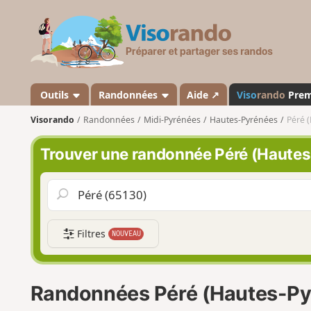
V
i
s
o
r
a
Outils
Randonnées
Aide ↗
Viso
rando
Pre
n
Visorando
Randonnées
Midi-Pyrénées
Hautes-Pyrénées
Péré 
d
o
Trouver une randonnée Péré (Haute
Filtres
NOUVEAU
Randonnées Péré (Hautes-Py