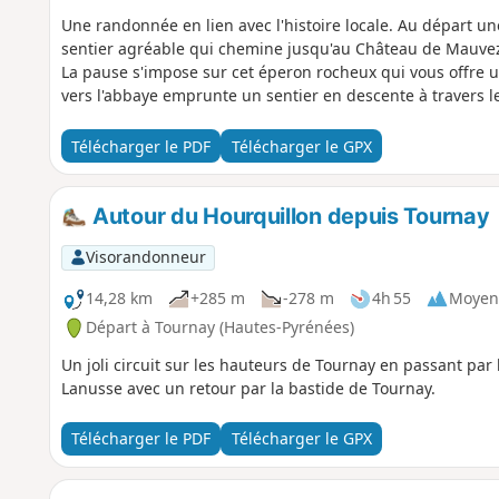
Une randonnée en lien avec l'histoire locale. Au départ u
sentier agréable qui chemine jusqu'au Château de Mauve
La pause s'impose sur cet éperon rocheux qui vous offre 
vers l'abbaye emprunte un sentier en descente à travers le
Télécharger le PDF
Télécharger le GPX
Autour du Hourquillon depuis Tournay
Visorandonneur
14,28 km
+285 m
-278 m
4h 55
Moyen
Départ à Tournay (Hautes-Pyrénées)
Un joli circuit sur les hauteurs de Tournay en passant par 
Lanusse avec un retour par la bastide de Tournay.
Télécharger le PDF
Télécharger le GPX