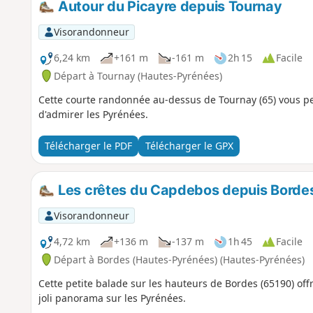
Autour du Picayre depuis Tournay
Visorandonneur
6,24 km
+161 m
-161 m
2h 15
Facile
Départ à Tournay (Hautes-Pyrénées)
Cette courte randonnée au-dessus de Tournay (65) vous p
d'admirer les Pyrénées.
Télécharger le PDF
Télécharger le GPX
Les crêtes du Capdebos depuis Borde
Visorandonneur
4,72 km
+136 m
-137 m
1h 45
Facile
Départ à Bordes (Hautes-Pyrénées) (Hautes-Pyrénées)
Cette petite balade sur les hauteurs de Bordes (65190) of
joli panorama sur les Pyrénées.