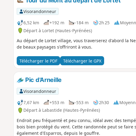
Tour du Mont au départ de Lortet
Visorandonneur
6,52 km
+192 m
-184 m
2h 25
Moyenn
Départ à Lortet (Hautes-Pyrénées)
Au départ de Lortet village, vous traverserez d'abord la N
de beaux paysages s'offriront à vous.
Télécharger le PDF
Télécharger le GPX
Pic d'Arneille
Visorandonneur
7,67 km
+553 m
-553 m
2h30
Moyenn
Départ à Labastide (Hautes-Pyrénées)
Endroit peu fréquenté et peu connu, idéal avec des tempér
bois bien protégé du vent. Cette randonnée peut se faire sa
également d'Esparros, depuis le gouffre.