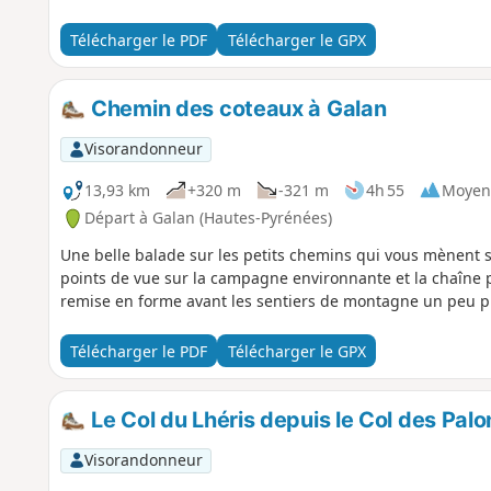
Télécharger le PDF
Télécharger le GPX
Chemin des coteaux à Galan
Visorandonneur
13,93 km
+320 m
-321 m
4h 55
Moyen
Départ à Galan (Hautes-Pyrénées)
Une belle balade sur les petits chemins qui vous mènent 
points de vue sur la campagne environnante et la chaîne 
remise en forme avant les sentiers de montagne un peu p
Télécharger le PDF
Télécharger le GPX
Le Col du Lhéris depuis le Col des Pal
Visorandonneur