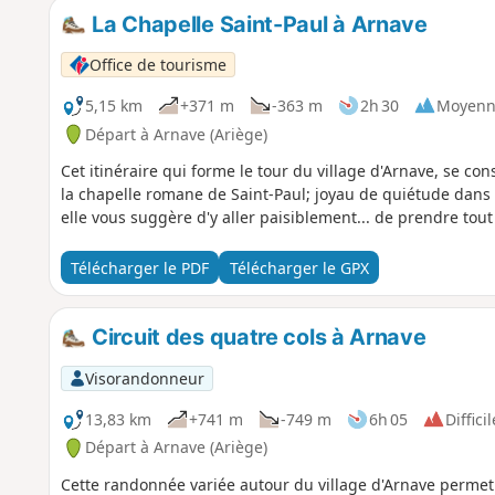
La Chapelle Saint-Paul à Arnave
Office de tourisme
5,15 km
+371 m
-363 m
2h 30
Moyenn
Départ à Arnave (Ariège)
Cet itinéraire qui forme le tour du village d'Arnave, se con
la chapelle romane de Saint-Paul; joyau de quiétude dans
elle vous suggère d'y aller paisiblement... de prendre tout 
Télécharger le PDF
Télécharger le GPX
Circuit des quatre cols à Arnave
Visorandonneur
13,83 km
+741 m
-749 m
6h 05
Difficil
Départ à Arnave (Ariège)
Cette randonnée variée autour du village d'Arnave permet