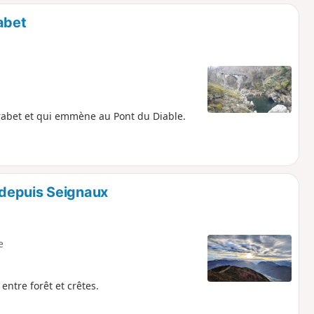
o
a
abet
i
m
p
rabet et qui emmène au Pont du Diable.
depuis Seignaux
e
ntre forêt et crêtes.