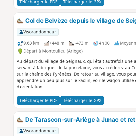
Télécharger le PDF
Télécharger le GPX
Col de Belvèze depuis le village de Se
Visorandonneur
9,63 km
+448 m
-473 m
4h 00
Moyenn
Départ à Montoulieu (Ariège)
Au départ du village de Seignaux, qui était autrefois une 
servant à fabriquer de la porcelaine, vous accéderez au C
sur la chaîne des Pyrénées. De retour au village, vous p
apprendre un peu plus sur le kaolin, voir le wagon utilisé 
d'orientation.
Télécharger le PDF
Télécharger le GPX
De Tarascon-sur-Ariège à Junac et ret
Visorandonneur