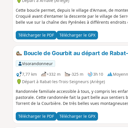
Départ à Arnave (Ariège)
Cette boucle permet, depuis le village d'Arnave, de monter 
Croquié avant d'entamer la descente par le village de Ser
belle vue sur la chaîne des Pyrénées à différents endroits 
Télécharger le PDF
Télécharger le GPX
Boucle de Gourbit au départ de Rabat-
Visorandonneur
7,77 km
+332 m
-325 m
3h 10
Moyenn
Départ à Rabat-les-Trois-Seigneurs (Ariège)
Randonnée familiale accessible à tous, y compris les enfant
pastorale. Cette randonnée fait la part belle aux sentiers 
Torrent de la Courbière. De très belles vues montagneuse
Télécharger le PDF
Télécharger le GPX