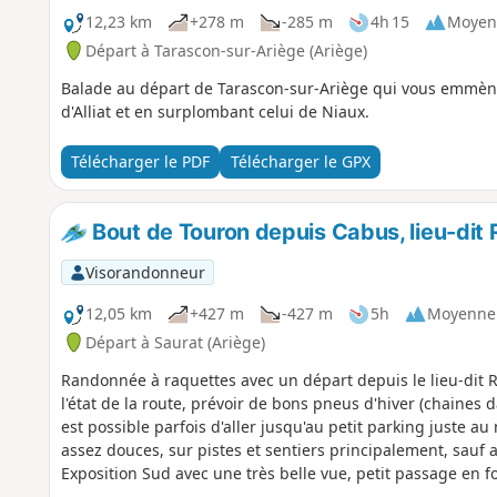
12,23 km
+278 m
-285 m
4h 15
Moyen
Départ à Tarascon-sur-Ariège (Ariège)
Balade au départ de Tarascon-sur-Ariège qui vous emmènera
d'Alliat et en surplombant celui de Niaux.
Télécharger le PDF
Télécharger le GPX
Bout de Touron depuis Cabus, lieu-dit
Visorandonneur
12,05 km
+427 m
-427 m
5h
Moyenne
Départ à Saurat (Ariège)
Randonnée à raquettes avec un départ depuis le lieu-dit 
l'état de la route, prévoir de bons pneus d'hiver (chaines d
est possible parfois d'aller jusqu'au petit parking juste 
assez douces, sur pistes et sentiers principalement, sauf
Exposition Sud avec une très belle vue, petit passage en f
sentier.