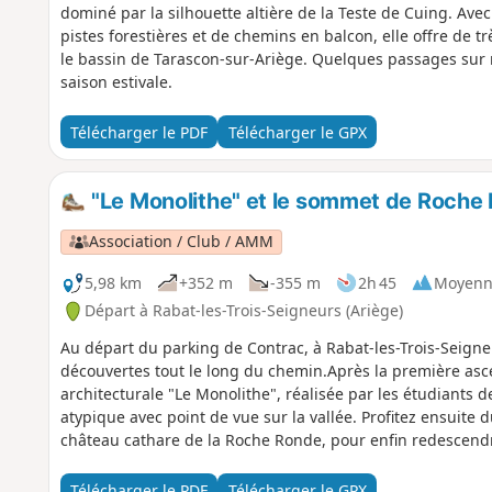
dominé par la silhouette altière de la Teste de Cuing. Ave
pistes forestières et de chemins en balcon, elle offre de t
le bassin de Tarascon-sur-Ariège. Quelques passages sur
saison estivale.
Télécharger le PDF
Télécharger le GPX
"Le Monolithe" et le sommet de Roche
Association / Club / AMM
5,98 km
+352 m
-355 m
2h 45
Moyenn
Départ à Rabat-les-Trois-Seigneurs (Ariège)
Au départ du parking de Contrac, à Rabat-les-Trois-Seigne
découvertes tout le long du chemin.Après la première asce
architecturale "Le Monolithe", réalisée par les étudiants de
atypique avec point de vue sur la vallée. Profitez ensuite
château cathare de la Roche Ronde, pour enfin redescendr
son site d'escalade.
Télécharger le PDF
Télécharger le GPX