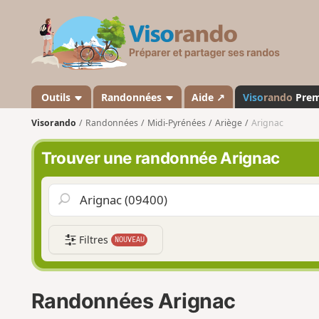
V
i
s
o
r
a
Outils
Randonnées
Aide ↗
Viso
rando
Pre
n
Visorando
Randonnées
Midi-Pyrénées
Ariège
Arignac
d
o
Trouver une randonnée Arignac
Filtres
NOUVEAU
Randonnées Arignac