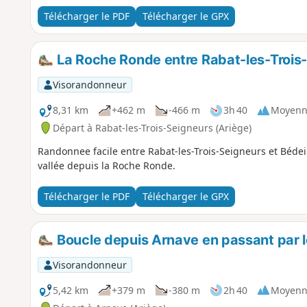
Télécharger le PDF
Télécharger le GPX
La Roche Ronde entre Rabat-les-Trois-
Visorandonneur
8,31 km
+462 m
-466 m
3h 40
Moyenn
Départ à Rabat-les-Trois-Seigneurs (Ariège)
Randonnee facile entre Rabat-les-Trois-Seigneurs et Bédeil
vallée depuis la Roche Ronde.
Télécharger le PDF
Télécharger le GPX
Boucle depuis Arnave en passant par le
Visorandonneur
5,42 km
+379 m
-380 m
2h 40
Moyenn