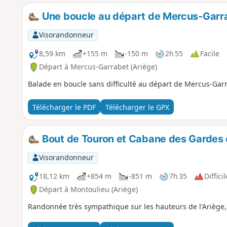
Une boucle au départ de Mercus-Garr
Visorandonneur
8,59 km
+155 m
-150 m
2h 55
Facile
Départ à Mercus-Garrabet (Ariège)
Balade en boucle sans difficulté au départ de Mercus-Gar
Télécharger le PDF
Télécharger le GPX
Bout de Touron et Cabane des Gardes 
Visorandonneur
18,12 km
+854 m
-851 m
7h 35
Difficil
Départ à Montoulieu (Ariège)
Randonnée très sympathique sur les hauteurs de l'Ariège, e