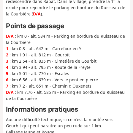
re
redescendre dans Rabat. Dans le village, prendre la 1
à
droite pour rejoindre le parking en bordure du Ruisseau de
la Courbière (
D/A
).
Points de passage
D/A
: km 0 - alt. 584 m - Parking en bordure du Ruisseau de
la Courbière
1
: km 0.8 - alt. 642 m - Carrefour en Y
2
: km 1.91 - alt. 812 m - Gourbit
3
: km 2.54 - alt. 835 m - Cimetière de Gourbit
4
: km 3.94 - alt. 795 m - Route de la Freyte
5
: km 5.01 - alt. 770 m - Escales
6
: km 6.56 - alt. 639 m - Vers le pont en pierre
7
: km 7.2 - alt. 651 m - Chemin d'Ouxenets
D/A
: km 7.76 - alt. 585 m - Parking en bordure du Ruisseau
de la Courbière
Informations pratiques
Aucune difficulté technique, si ce n'est la montée vers
Gourbit qui peut paraitre un peu rude sur 1 km.
Balisage Jaune et Rouge.