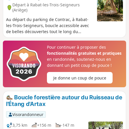
Départ à Rabat-les-Trois-Seigneurs
(Ariège)
Au départ du parking de Contrac, à Rabat-
les-Trois-Seigneurs, boucle accessible avec
de belles découvertes tout le long du
chemin.Après la première ascension, vous
atteignez la structure architecturale "Le
Pour continuer à proposer des
Monolithe", réalisée par les étudiants de
fonctionnalités gratuites et pratiques
l'École d'Architecture de Toulouse : assise
en randonnée, soutenez-nous en
atypique avec point de vue sur la vallée.
donnant un petit coup de pouce !
Profitez ensuite du panorama depuis les
ruines de l'ancien château cathare de la
Je donne un coup de pouce
Roche Ronde, pour enfin redescendre en
passant devant la Grotte de Calamès et son
site d'escalade.
Boucle forestière autour du Ruisseau de
l'Étang d'Artax
Visorandonneur
3,75 km
+156 m
-147 m