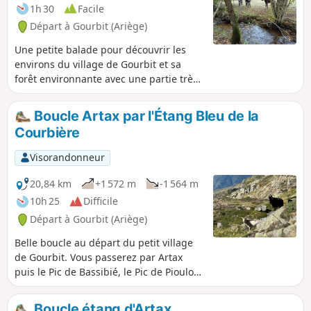
1h 30
Facile
Départ à Gourbit (Ariège)
Une petite balade pour découvrir les
environs du village de Gourbit et sa
forêt environnante avec une partie très
agréable le long du Ruisseau de l'Étang
d'Artax.
Boucle Artax par l'Étang Bleu de la
Courbière
Visorandonneur
20,84 km
+1 572 m
-1 564 m
10h 25
Difficile
Départ à Gourbit (Ariège)
Belle boucle au départ du petit village
de Gourbit. Vous passerez par Artax
puis le Pic de Bassibié, le Pic de Pioulou
pour descendre ensuite sur les Étangs
Bleus de la Courbière par le Col de la
Boucle étang d'Artax