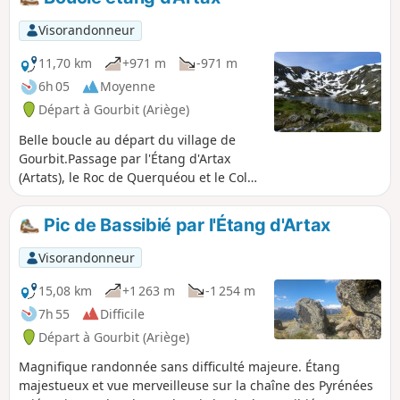
Couillate. Enfin, la randonnée se
termine par le cirque d’Embans, la
Visorandonneur
cabane d’Embanels puis une remontée
vers le village de Gourbit.
11,70 km
+971 m
-971 m
6h 05
Moyenne
Départ à Gourbit (Ariège)
Belle boucle au départ du village de
Gourbit.Passage par l'Étang d'Artax
(Artats), le Roc de Querquéou et le Col
de Lastris.Le point de vue, frôlant les
1900 m d'altitude, est un régal pour les
Pic de Bassibié par l'Étang d'Artax
yeux.
Visorandonneur
15,08 km
+1 263 m
-1 254 m
7h 55
Difficile
Départ à Gourbit (Ariège)
Magnifique randonnée sans difficulté majeure. Étang
majestueux et vue merveilleuse sur la chaîne des Pyrénées