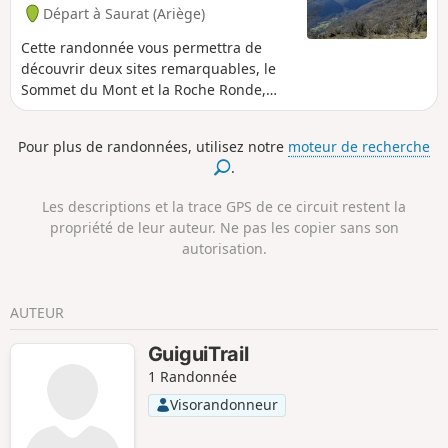
Départ à Saurat (Ariège)
Cette randonnée vous permettra de
découvrir deux sites remarquables, le
Sommet du Mont et la Roche Ronde,
pour le point de vue qu'ils offrent sur la
vallée de Tarascon et quelques sommets
Pour plus de randonnées, utilisez notre
moteur de recherche
des Pyrénées : Saint-Barthélémy, Pic des
.
trois Seigneurs.
Les descriptions et la trace GPS de ce circuit restent la
propriété de leur auteur. Ne pas les copier sans son
autorisation.
AUTEUR
GuiguiTrail
1 Randonnée
Visorandonneur