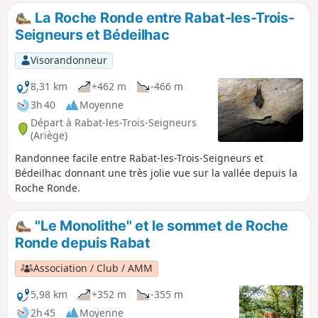
La Roche Ronde entre Rabat-les-Trois-
Seigneurs et Bédeilhac
Visorandonneur
8,31 km
+462 m
-466 m
3h 40
Moyenne
Départ à Rabat-les-Trois-Seigneurs
(Ariège)
Randonnee facile entre Rabat-les-Trois-Seigneurs et
Bédeilhac donnant une très jolie vue sur la vallée depuis la
Roche Ronde.
"Le Monolithe" et le sommet de Roche
Ronde depuis Rabat
Association / Club / AMM
5,98 km
+352 m
-355 m
2h 45
Moyenne