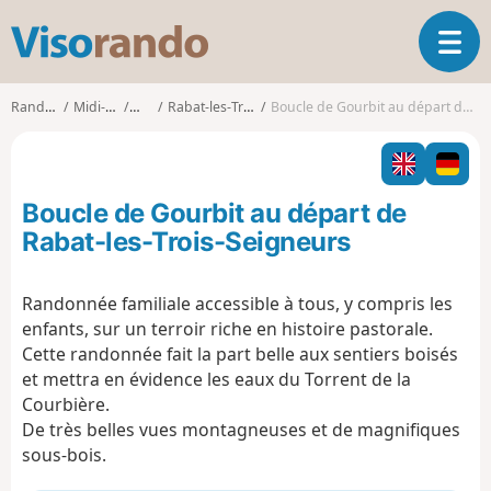
V
O
i
u
s
v
o
Randonnées
Midi-Pyrénées
Ariège
Rabat-les-Trois-Seigneurs
Boucle de Gourbit au départ de Rabat-les-Trois-Seigneurs
r
r
i
a
r
n
l
d
Boucle de Gourbit au départ de
a
o
n
Rabat-les-Trois-Seigneurs
a
v
Randonnée familiale accessible à tous, y compris les
i
enfants, sur un terroir riche en histoire pastorale.
g
a
Cette randonnée fait la part belle aux sentiers boisés
t
et mettra en évidence les eaux du Torrent de la
i
Courbière.
o
De très belles vues montagneuses et de magnifiques
n
sous-bois.