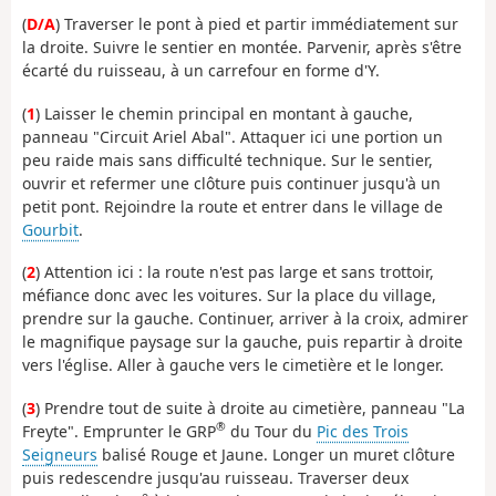
(
D/A
) Traverser le pont à pied et partir immédiatement sur
la droite. Suivre le sentier en montée. Parvenir, après s'être
écarté du ruisseau, à un carrefour en forme d'Y.
(
1
) Laisser le chemin principal en montant à gauche,
panneau "Circuit Ariel Abal". Attaquer ici une portion un
peu raide mais sans difficulté technique. Sur le sentier,
ouvrir et refermer une clôture puis continuer jusqu'à un
petit pont. Rejoindre la route et entrer dans le village de
Gourbit
.
(
2
) Attention ici : la route n'est pas large et sans trottoir,
méfiance donc avec les voitures. Sur la place du village,
prendre sur la gauche. Continuer, arriver à la croix, admirer
le magnifique paysage sur la gauche, puis repartir à droite
vers l'église. Aller à gauche vers le cimetière et le longer.
(
3
) Prendre tout de suite à droite au cimetière, panneau "La
®
Freyte". Emprunter le GRP
du Tour du
Pic des Trois
Seigneurs
balisé Rouge et Jaune. Longer un muret clôture
puis redescendre jusqu'au ruisseau. Traverser deux