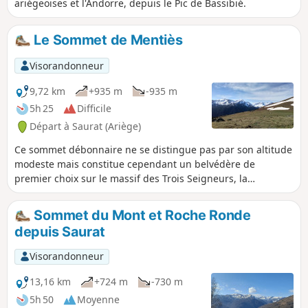
ariégeoises et l'Andorre, depuis le Pic de Bassibié.
Le Sommet de Mentiès
Visorandonneur
9,72 km
+935 m
-935 m
5h 25
Difficile
Départ à Saurat (Ariège)
Ce sommet débonnaire ne se distingue pas par son altitude
modeste mais constitue cependant un belvédère de
premier choix sur le massif des Trois Seigneurs, la
Montagne de Tabe et bien au delà. Après une première
partie dans une belle hêtraie, la longue montée sur la large
Sommet du Mont et Roche Ronde
crête herbeuse permet de profiter pleinement des
depuis Saurat
paysages. Mais il faudra de la patience et de la
persévérance car la pente est raide du départ jusqu'à
Visorandonneur
l'arrivée avec très peu de répit, si ce n'est au Col de Carlong.
13,16 km
+724 m
-730 m
5h 50
Moyenne