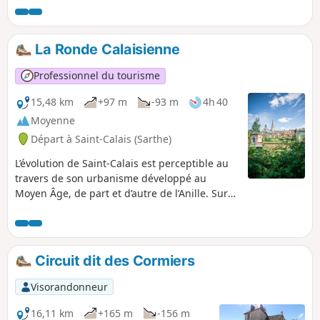
boucle s'adresse aux randonneurs qui aiment les distances
un peu plus copieuses.
La Ronde Calaisienne
Professionnel du tourisme
15,48 km
+97 m
-93 m
4h 40
Moyenne
Départ à Saint-Calais (Sarthe)
L’évolution de Saint-Calais est perceptible au
travers de son urbanisme développé au
Moyen Âge, de part et d’autre de l’Anille. Sur
le versant droit, l’ancien site abbatial fondé au
VIe siècle est encore perceptible par
l’élévation des deux hauts pignons du logis du
centre de ressources actuel. Il a laissé place à
Circuit dit des Cormiers
la Révolution à un autre centre administratif
aux bâtiments imposants et aux rues
Visorandonneur
rectilignes typiques du XIXe siècle. Sur le
versant gauche, à flanc de colline, entre la
16,11 km
+165 m
-156 m