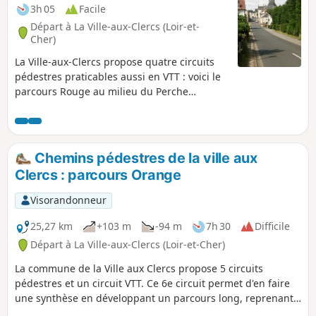
3h 05
Facile
Départ à La Ville-aux-Clercs (Loir-et-
Cher)
La Ville-aux-Clercs propose quatre circuits
pédestres praticables aussi en VTT : voici le
parcours Rouge au milieu du Perche
Vendômois.
Chemins pédestres de la ville aux
Clercs : parcours Orange
Visorandonneur
25,27 km
+103 m
-94 m
7h 30
Difficile
Départ à La Ville-aux-Clercs (Loir-et-Cher)
La commune de la Ville aux Clercs propose 5 circuits
pédestres et un circuit VTT. Ce 6e circuit permet d'en faire
une synthèse en développant un parcours long, reprenant
les meilleures portions des circuits déjà existants, cette