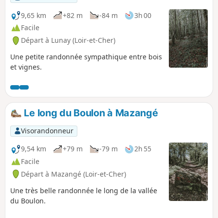
9,65 km
+82 m
-84 m
3h 00
Facile
Départ à Lunay (Loir-et-Cher)
Une petite randonnée sympathique entre bois
et vignes.
Le long du Boulon à Mazangé
Visorandonneur
9,54 km
+79 m
-79 m
2h 55
Facile
Départ à Mazangé (Loir-et-Cher)
Une très belle randonnée le long de la vallée
du Boulon.