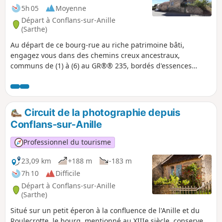
rivière et le château fondé au XIe siècle, pour
5h 05
Moyenne
confronter la puissante abbaye, vous
Départ à Conflans-sur-Anille
distinguerez aisément le quartier médiéval
(Sarthe)
crée à partir de l’axe de la Grande Rue sur un
Au départ de ce bourg-rue au riche patrimoine bâti,
parcellaire irrégulier et dense.
engagez vous dans des chemins creux ancestraux,
communs de (1) à (6) au GR®® 235, bordés d'essences
variées, chênes, cormiers, alisiers, poiriers sauvages etc.,
offrant au randonneur un cheminement enchanteur et
ombragé. Ces chemins, au cœur de la campagne vallonnée
du Perche Sarthois, sont reliés entre eux par un réseau de
Circuit de la photographie depuis
petites routes tranquilles offrant aux points hauts, de très
Conflans-sur-Anille
beaux panoramas à 180°.
Professionnel du tourisme
23,09 km
+188 m
-183 m
7h 10
Difficile
Départ à Conflans-sur-Anille
(Sarthe)
Situé sur un petit éperon à la confluence de l'Anille et du
Roulecrotte, le bourg, mentionné au XIIIe siècle, conserve