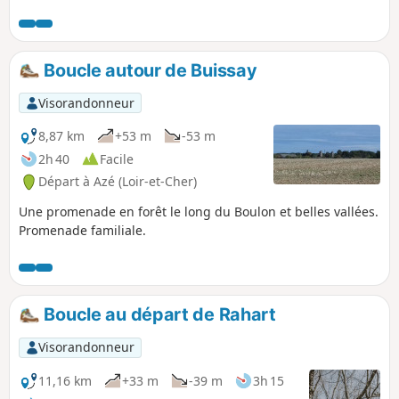
peut être raccourcie au retour (voir le § Infos
pratiques).
Boucle autour de Buissay
Visorandonneur
8,87 km
+53 m
-53 m
2h 40
Facile
Départ à Azé (Loir-et-Cher)
Une promenade en forêt le long du Boulon et belles vallées.
Promenade familiale.
Boucle au départ de Rahart
Visorandonneur
11,16 km
+33 m
-39 m
3h 15