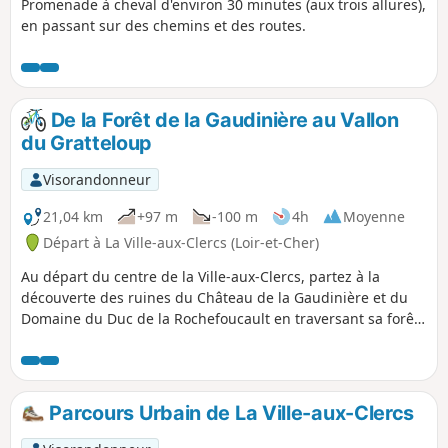
Promenade à cheval d'environ 30 minutes (aux trois allures),
en passant sur des chemins et des routes.
De la Forêt de la Gaudinière au Vallon
du Gratteloup
Visorandonneur
21,04 km
+97 m
-100 m
4h
Moyenne
Départ à La Ville-aux-Clercs (Loir-et-Cher)
Au départ du centre de la Ville-aux-Clercs, partez à la
découverte des ruines du Château de la Gaudinière et du
Domaine du Duc de la Rochefoucault en traversant sa forêt.
Poursuivre le long de la vallée du Gratteloup pour un retour
vers le plan d'eau du village après avoir aperçu la Chapelle
Sainte-Radegonde.
Parcours Urbain de La Ville-aux-Clercs