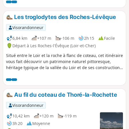
Les troglodytes des Roches-Lévêque
Visorandonneur
6,84 km
+107 m
-106 m
2h 15
Facile
Départ à Les Roches-l'Évêque (Loir-et-Cher)
Situé entre le Loir et la roche à flanc de coteau, cet itinéraire
vous fait découvrir un patrimoine naturel pittoresque,
héritage typique de la vallée du Loir et de ses constructions
troglodytiques.
Au fil du coteau de Thoré-la-Rochette
Visorandonneur
10,42 km
+120 m
-119 m
3h 20
Moyenne