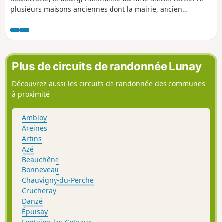
plusieurs maisons anciennes dont la mairie, ancien
presbytère construit au XVe siècle. L'église, reconstruite vers
1780, possède un très bel ensemble de peintures murales
réalisées vers 1860 à base de silicate de potasse (nouveau
procédé pour l’époque).
Plus de circuits de randonnée Lunay
Découvrez aussi les circuits de randonnée des communes
à proximité
Ambloy
Areines
Artins
Azé
Beauchêne
Bonneveau
Chauvigny-du-Perche
Crucheray
Danzé
Épuisay
Fontaine-les-Coteaux