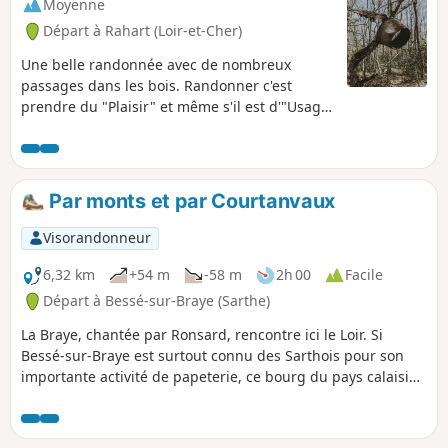
Moyenne
Départ à Rahart (Loir-et-Cher)
Une belle randonnée avec de nombreux
passages dans les bois. Randonner c'est
prendre du "Plaisir" et même s'il est d'"Usage
" de passer par le "Désert " ne vous faites
aucun "Souci " vous arriverez toujours à
l'église.
Par monts et par Courtanvaux
Visorandonneur
6,32 km
+54 m
-58 m
2h 00
Facile
Départ à Bessé-sur-Braye (Sarthe)
La Braye, chantée par Ronsard, rencontre ici le Loir. Si
Bessé-sur-Braye est surtout connu des Sarthois pour son
importante activité de papeterie, ce bourg du pays calaisien
abrite aussi un joyau de la Renaissance, le Château de
Courtanvaux qui aurait accueilli Henri IV. Son grand parc
boisé étant accessible au public librement toute l'année,