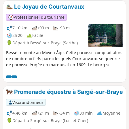
c'est le point de départ de cette balade qui explore par
Le Joyau de Courtanvaux
ailleurs un joli bocage sur une petite route goudronnée.
Professionnel du tourisme
7,10 km
+93 m
-98 m
2h 20
Facile
Départ à Bessé-sur-Braye (Sarthe)
Bessé remonte au Moyen Âge. Cette paroisse comptait alors
de nombreux fiefs parmi lesquels Courtanvaux, seigneurie
de paroisse érigée en marquisat en 1609. Le bourg se
développa surtout à partir du XVIIIe siècle grâce à
l’implantation de sites pré-industriels, comme en
témoignent la fabrique de coton établie par Elie Savatier en
1735 (à la place d’un ancien site de fabrication d’étamines)
Promenade équestre à Sargé-sur-Braye
ou le moulin à papier créé sur le site de la Roche en 1824.
Ce dernier est devenu depuis le principal site industriel de
Visorandonneur
la commune.
4,46 km
+21 m
-34 m
30 min
Moyenne
Départ à Sargé-sur-Braye (Loir-et-Cher)