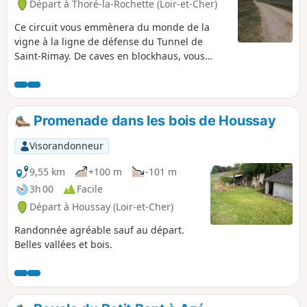
Départ à Thoré-la-Rochette (Loir-et-Cher)
Ce circuit vous emmènera du monde de la
vigne à la ligne de défense du Tunnel de
Saint-Rimay. De caves en blockhaus, vous
découvrirez en chemin également deux
chantiers de restauration menés par
l'association Résurgence. Une belle vue sur la
vallée du Loir vous accompagnera sur une
Promenade dans les bois de Houssay
grande partie de votre parcours.
Visorandonneur
9,55 km
+100 m
-101 m
3h 00
Facile
Départ à Houssay (Loir-et-Cher)
Randonnée agréable sauf au départ.
Belles vallées et bois.