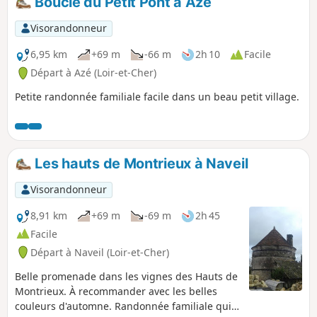
Boucle du Petit Pont à Azé
Visorandonneur
6,95 km
+69 m
-66 m
2h 10
Facile
Départ à Azé (Loir-et-Cher)
Petite randonnée familiale facile dans un beau petit village.
Les hauts de Montrieux à Naveil
Visorandonneur
8,91 km
+69 m
-69 m
2h 45
Facile
Départ à Naveil (Loir-et-Cher)
Belle promenade dans les vignes des Hauts de
Montrieux. À recommander avec les belles
couleurs d'automne. Randonnée familiale qui