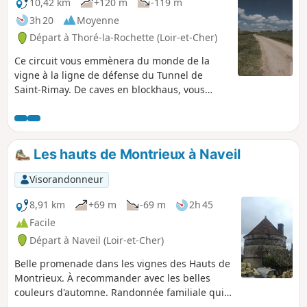
10,42 km
+120 m
-119 m
3h 20
Moyenne
Départ à Thoré-la-Rochette (Loir-et-Cher)
Ce circuit vous emmènera du monde de la
vigne à la ligne de défense du Tunnel de
Saint-Rimay. De caves en blockhaus, vous
découvrirez en chemin également deux
chantiers de restauration menés par
l'association Résurgence. Une belle vue sur la
vallée du Loir vous accompagnera sur une
Les hauts de Montrieux à Naveil
grande partie de votre parcours.
Visorandonneur
8,91 km
+69 m
-69 m
2h 45
Facile
Départ à Naveil (Loir-et-Cher)
Belle promenade dans les vignes des Hauts de
Montrieux. À recommander avec les belles
couleurs d'automne. Randonnée familiale qui
peut être raccourcie au retour (voir le § Infos