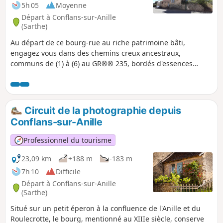
rivière et le château fondé au XIe siècle, pour
5h 05
Moyenne
confronter la puissante abbaye, vous
Départ à Conflans-sur-Anille
distinguerez aisément le quartier médiéval
(Sarthe)
crée à partir de l’axe de la Grande Rue sur un
Au départ de ce bourg-rue au riche patrimoine bâti,
parcellaire irrégulier et dense.
engagez vous dans des chemins creux ancestraux,
communs de (1) à (6) au GR®® 235, bordés d'essences
variées, chênes, cormiers, alisiers, poiriers sauvages etc.,
offrant au randonneur un cheminement enchanteur et
ombragé. Ces chemins, au cœur de la campagne vallonnée
du Perche Sarthois, sont reliés entre eux par un réseau de
Circuit de la photographie depuis
petites routes tranquilles offrant aux points hauts, de très
Conflans-sur-Anille
beaux panoramas à 180°.
Professionnel du tourisme
23,09 km
+188 m
-183 m
7h 10
Difficile
Départ à Conflans-sur-Anille
(Sarthe)
Situé sur un petit éperon à la confluence de l'Anille et du
Roulecrotte, le bourg, mentionné au XIIIe siècle, conserve