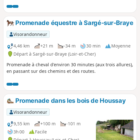
pratiques).
Promenade équestre à Sargé-sur-Braye
Visorandonneur
4,46 km
+21 m
-34 m
30 min
Moyenne
Départ à Sargé-sur-Braye (Loir-et-Cher)
Promenade à cheval d'environ 30 minutes (aux trois allures),
en passant sur des chemins et des routes.
Promenade dans les bois de Houssay
Visorandonneur
9,55 km
+100 m
-101 m
3h 00
Facile
Départ à Houssay (Loir-et-Cher)