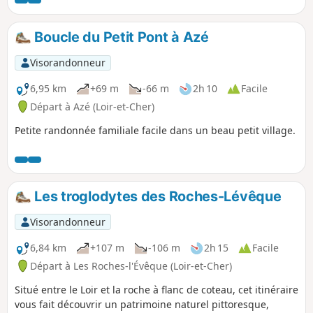
Boucle du Petit Pont à Azé
Visorandonneur
6,95 km
+69 m
-66 m
2h 10
Facile
Départ à Azé (Loir-et-Cher)
Petite randonnée familiale facile dans un beau petit village.
Les troglodytes des Roches-Lévêque
Visorandonneur
6,84 km
+107 m
-106 m
2h 15
Facile
Départ à Les Roches-l'Évêque (Loir-et-Cher)
Situé entre le Loir et la roche à flanc de coteau, cet itinéraire
vous fait découvrir un patrimoine naturel pittoresque,