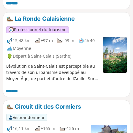
boucle s'adresse aux randonneurs qui aiment les distances
un peu plus copieuses.
La Ronde Calaisienne
Professionnel du tourisme
15,48 km
+97 m
-93 m
4h 40
Moyenne
Départ à Saint-Calais (Sarthe)
L’évolution de Saint-Calais est perceptible au
travers de son urbanisme développé au
Moyen Âge, de part et d’autre de l’Anille. Sur
le versant droit, l’ancien site abbatial fondé au
VIe siècle est encore perceptible par
l’élévation des deux hauts pignons du logis du
centre de ressources actuel. Il a laissé place à
Circuit dit des Cormiers
la Révolution à un autre centre administratif
aux bâtiments imposants et aux rues
Visorandonneur
rectilignes typiques du XIXe siècle. Sur le
versant gauche, à flanc de colline, entre la
16,11 km
+165 m
-156 m