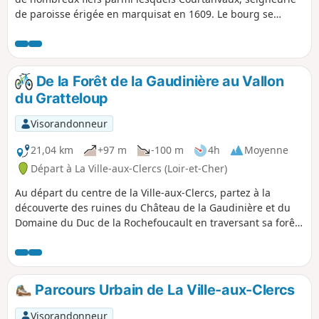
de paroisse érigée en marquisat en 1609. Le bourg se
développa surtout à partir du XVIIIe siècle grâce à
l’implantation de sites pré-industriels, comme en
témoignent la fabrique de coton établie par Elie Savatier en
1735 (à la place d’un ancien site de fabrication d’étamines)
De la Forêt de la Gaudinière au Vallon
ou le moulin à papier créé sur le site de la Roche en 1824.
du Gratteloup
Ce dernier est devenu depuis le principal site industriel de
la commune.
Visorandonneur
21,04 km
+97 m
-100 m
4h
Moyenne
Départ à La Ville-aux-Clercs (Loir-et-Cher)
Au départ du centre de la Ville-aux-Clercs, partez à la
découverte des ruines du Château de la Gaudinière et du
Domaine du Duc de la Rochefoucault en traversant sa forêt.
Poursuivre le long de la vallée du Gratteloup pour un retour
vers le plan d'eau du village après avoir aperçu la Chapelle
Sainte-Radegonde.
Parcours Urbain de La Ville-aux-Clercs
Visorandonneur