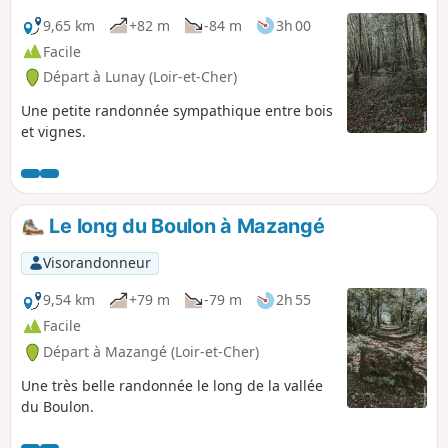
9,65 km
+82 m
-84 m
3h 00
Facile
Départ à Lunay (Loir-et-Cher)
Une petite randonnée sympathique entre bois
et vignes.
Le long du Boulon à Mazangé
Visorandonneur
9,54 km
+79 m
-79 m
2h 55
Facile
Départ à Mazangé (Loir-et-Cher)
Une très belle randonnée le long de la vallée
du Boulon.