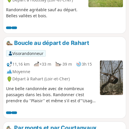
Randonnée agréable sauf au départ.
Belles vallées et bois.
Boucle au départ de Rahart
Visorandonneur
11,16 km
+33 m
-39 m
3h 15
Moyenne
Départ à Rahart (Loir-et-Cher)
Une belle randonnée avec de nombreux
passages dans les bois. Randonner c'est
prendre du "Plaisir" et même s'il est d'"Usage
" de passer par le "Désert " ne vous faites
aucun "Souci " vous arriverez toujours à
l'église.
Par monts et par Courtanvaux