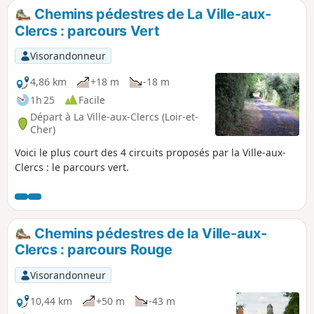
Chemins pédestres de La Ville-aux-
Clercs : parcours Vert
Visorandonneur
4,86 km
+18 m
-18 m
1h 25
Facile
Départ à La Ville-aux-Clercs (Loir-et-
Cher)
Voici le plus court des 4 circuits proposés par la Ville-aux-
Clercs : le parcours vert.
Chemins pédestres de la Ville-aux-
Clercs : parcours Rouge
Visorandonneur
10,44 km
+50 m
-43 m