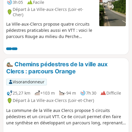
3h 05
Facile
Départ à La Ville-aux-Clercs (Loir-et-
Cher)
La Ville-aux-Clercs propose quatre circuits
pédestres praticables aussi en VTT : voici le
parcours Rouge au milieu du Perche
Vendômois.
Chemins pédestres de la ville aux
Clercs : parcours Orange
Visorandonneur
25,27 km
+103 m
-94 m
7h 30
Difficile
Départ à La Ville-aux-Clercs (Loir-et-Cher)
La commune de la Ville aux Clercs propose 5 circuits
pédestres et un circuit VTT. Ce 6e circuit permet d'en faire
une synthèse en développant un parcours long, reprenant
les meilleures portions des circuits déjà existants, cette