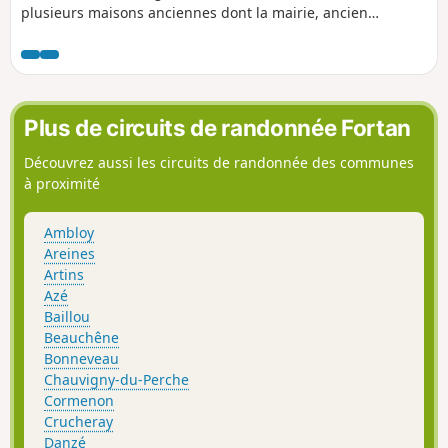
plusieurs maisons anciennes dont la mairie, ancien
presbytère construit au XVe siècle. L'église, reconstruite vers
1780, possède un très bel ensemble de peintures murales
réalisées vers 1860 à base de silicate de potasse (nouveau
procédé pour l’époque).
Plus de circuits de randonnée Fortan
Découvrez aussi les circuits de randonnée des communes
à proximité
Ambloy
Areines
Artins
Azé
Baillou
Beauchêne
Bonneveau
Chauvigny-du-Perche
Cormenon
Crucheray
Danzé