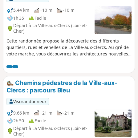
5,44 km
+10 m
-10 m
1h 35
Facile
Départ à La Ville-aux-Clercs (Loir-et-
Cher)
Cette randonnée propose la découverte des différents
quartiers, rues et venelles de La Ville-aux-Clercs. Au gré de
votre marche, vous découvrirez les architectures nouvelles
et anciennes de la commune, avec un petit passage en
campagne toute proche et visite au petit cours d'eau du
Gratteloup et son gué.
Chemins pédestres de la Ville-aux-
Clercs : parcours Bleu
Visorandonneur
9,66 km
+21 m
-21 m
2h 50
Facile
Départ à La Ville-aux-Clercs (Loir-et-
Cher)