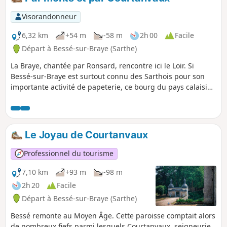
Visorandonneur
6,32 km
+54 m
-58 m
2h 00
Facile
Départ à Bessé-sur-Braye (Sarthe)
La Braye, chantée par Ronsard, rencontre ici le Loir. Si
Bessé-sur-Braye est surtout connu des Sarthois pour son
importante activité de papeterie, ce bourg du pays calaisien
abrite aussi un joyau de la Renaissance, le Château de
Courtanvaux qui aurait accueilli Henri IV. Son grand parc
boisé étant accessible au public librement toute l'année,
c'est le point de départ de cette balade qui explore par
Le Joyau de Courtanvaux
ailleurs un joli bocage sur une petite route goudronnée.
Professionnel du tourisme
7,10 km
+93 m
-98 m
2h 20
Facile
Départ à Bessé-sur-Braye (Sarthe)
Bessé remonte au Moyen Âge. Cette paroisse comptait alors
de nombreux fiefs parmi lesquels Courtanvaux, seigneurie