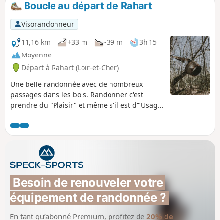
Boucle au départ de Rahart
Visorandonneur
11,16 km
+33 m
-39 m
3h 15
Moyenne
Départ à Rahart (Loir-et-Cher)
Une belle randonnée avec de nombreux
passages dans les bois. Randonner c'est
prendre du "Plaisir" et même s'il est d'"Usage
" de passer par le "Désert " ne vous faites
aucun "Souci " vous arriverez toujours à
l'église.
Besoin de renouveler votre 
équipement de randonnée ?
En tant qu’abonné Premium, profitez de
20% de