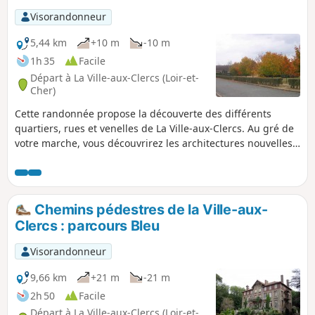
Visorandonneur
5,44 km
+10 m
-10 m
1h 35
Facile
Départ à La Ville-aux-Clercs (Loir-et-
Cher)
Cette randonnée propose la découverte des différents
quartiers, rues et venelles de La Ville-aux-Clercs. Au gré de
votre marche, vous découvrirez les architectures nouvelles
et anciennes de la commune, avec un petit passage en
campagne toute proche et visite au petit cours d'eau du
Gratteloup et son gué.
Chemins pédestres de la Ville-aux-
Clercs : parcours Bleu
Visorandonneur
9,66 km
+21 m
-21 m
2h 50
Facile
Départ à La Ville-aux-Clercs (Loir-et-