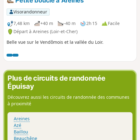
Petite boucle à Areines
Visorandonneur
7,48 km
+40 m
-40 m
2h 15
Facile
Départ à Areines (Loir-et-Cher)
Belle vue sur le Vendômois et la vallée du Loir.
Plus de circuits de randonnée
Épuisay
Découvrez aussi les circuits de randonnée des communes
à proximité
Areines
Azé
Baillou
Beauchêne