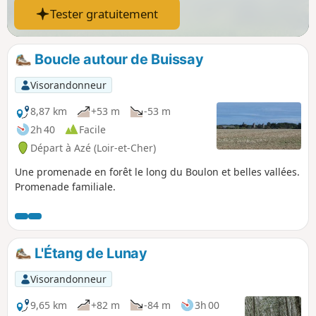
Tester gratuitement
Boucle autour de Buissay
Visorandonneur
8,87 km
+53 m
-53 m
2h 40
Facile
Départ à Azé (Loir-et-Cher)
Une promenade en forêt le long du Boulon et belles vallées.
Promenade familiale.
L'Étang de Lunay
Visorandonneur
9,65 km
+82 m
-84 m
3h 00