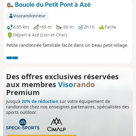
Boucle du Petit Pont à Azé
Visorandonneur
6,95 km
+69 m
-66 m
2h 10
Facile
Départ à Azé (Loir-et-Cher)
Petite randonnée familiale facile dans un beau petit village.
Des offres exclusives réservées
aux membres
Viso
rando
Premium
Jusqu’à
20% de réduction
sur votre équipement de
randonnée chez nos enseignes partenaires, spécialistes des
sports outdoor.