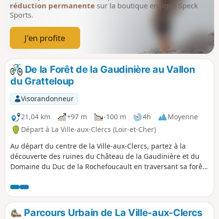
réduction permanente
sur la boutique en ligne Speck
Sports.
J'en profite
De la Forêt de la Gaudinière au Vallon
du Gratteloup
Visorandonneur
21,04 km
+97 m
-100 m
4h
Moyenne
Départ à La Ville-aux-Clercs (Loir-et-Cher)
Au départ du centre de la Ville-aux-Clercs, partez à la
découverte des ruines du Château de la Gaudinière et du
Domaine du Duc de la Rochefoucault en traversant sa forêt.
Poursuivre le long de la vallée du Gratteloup pour un retour
vers le plan d'eau du village après avoir aperçu la Chapelle
Sainte-Radegonde.
Parcours Urbain de La Ville-aux-Clercs