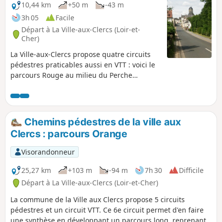
10,44 km
+50 m
-43 m
3h 05
Facile
Départ à La Ville-aux-Clercs (Loir-et-
Cher)
La Ville-aux-Clercs propose quatre circuits
pédestres praticables aussi en VTT : voici le
parcours Rouge au milieu du Perche
Vendômois.
Chemins pédestres de la ville aux
Clercs : parcours Orange
Visorandonneur
25,27 km
+103 m
-94 m
7h 30
Difficile
Départ à La Ville-aux-Clercs (Loir-et-Cher)
La commune de la Ville aux Clercs propose 5 circuits
pédestres et un circuit VTT. Ce 6e circuit permet d'en faire
une synthèse en développant un parcours long, reprenant