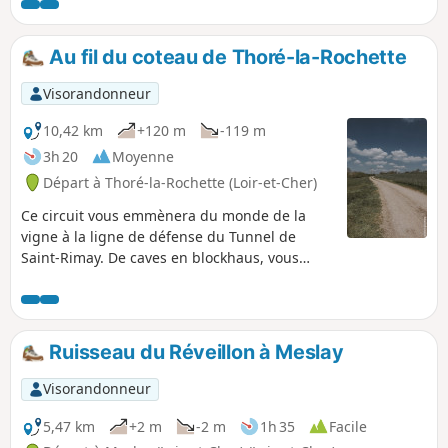
pratiques).
Au fil du coteau de Thoré-la-Rochette
Visorandonneur
10,42 km
+120 m
-119 m
3h 20
Moyenne
Départ à Thoré-la-Rochette (Loir-et-Cher)
Ce circuit vous emmènera du monde de la
vigne à la ligne de défense du Tunnel de
Saint-Rimay. De caves en blockhaus, vous
découvrirez en chemin également deux
chantiers de restauration menés par
l'association Résurgence. Une belle vue sur la
vallée du Loir vous accompagnera sur une
Ruisseau du Réveillon à Meslay
grande partie de votre parcours.
Visorandonneur
5,47 km
+2 m
-2 m
1h 35
Facile