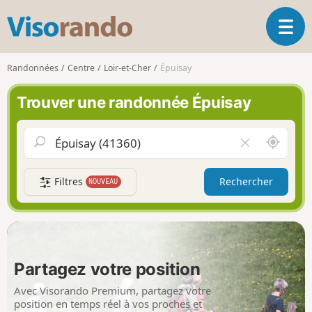
V
O
i
u
s
v
o
Randonnées
Centre
Loir-et-Cher
Épuisay
r
r
i
a
Trouver une randonnée Épuisay
r
n
l
d
a
o
A
V
n
u
i
a
t
d
v
Filtres
Rechercher
NOUVEAU
o
e
i
u
r
g
r
l
a
d
e
t
e
c
i
m
h
Partagez votre position
o
o
a
n
i
m
Avec Visorando Premium, partagez votre
p
position en temps réel à vos proches et