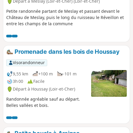
Départ à Meslay (Loir-et-Cher) (Loir-et-Cher)
Petite randonnée partant de Meslay et passant devant le
Château de Meslay, puis le long du ruisseau le Réveillon et
entre les champs de la commune
Promenade dans les bois de Houssay
Visorandonneur
9,55 km
+100 m
-101 m
3h 00
Facile
Départ à Houssay (Loir-et-Cher)
Randonnée agréable sauf au départ.
Belles vallées et bois.