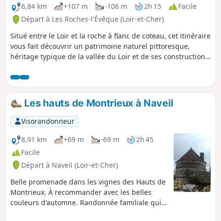
6,84 km
+107 m
-106 m
2h 15
Facile
Départ à Les Roches-l'Évêque (Loir-et-Cher)
Situé entre le Loir et la roche à flanc de coteau, cet itinéraire
vous fait découvrir un patrimoine naturel pittoresque,
héritage typique de la vallée du Loir et de ses constructions
troglodytiques.
Les hauts de Montrieux à Naveil
Visorandonneur
8,91 km
+69 m
-69 m
2h 45
Facile
Départ à Naveil (Loir-et-Cher)
Belle promenade dans les vignes des Hauts de
Montrieux. À recommander avec les belles
couleurs d'automne. Randonnée familiale qui
peut être raccourcie au retour (voir le § Infos