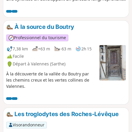
les meilleures portions des circuits déjà existants, cette
boucle s'adresse aux randonneurs qui aiment les distances
un peu plus copieuses.
À la source du Boutry
Professionnel du tourisme
7,38 km
+63 m
-63 m
2h 15
Facile
Départ à Valennes (Sarthe)
À la découverte de la vallée du Boutry par
les chemins creux et les vertes collines de
Valennes.
Les troglodytes des Roches-Lévêque
Visorandonneur