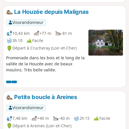
La Houzée depuis Malignas
Visorandonneur
10,43 km
+77 m
-81 m
3h 10
Facile
Départ à Crucheray (Loir-et-Cher)
Promenade dans les bois et le long de la
vallée de la Houzée avec de beaux
moulins. Très belle vallée.
Petite boucle à Areines
Visorandonneur
7,48 km
+40 m
-40 m
2h 15
Facile
Départ à Areines (Loir-et-Cher)