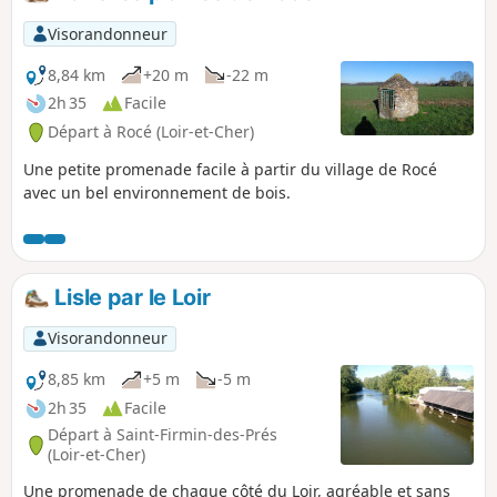
Visorandonneur
8,84 km
+20 m
-22 m
2h 35
Facile
Départ à Rocé (Loir-et-Cher)
Une petite promenade facile à partir du village de Rocé
avec un bel environnement de bois.
Lisle par le Loir
Visorandonneur
8,85 km
+5 m
-5 m
2h 35
Facile
Départ à Saint-Firmin-des-Prés
(Loir-et-Cher)
Une promenade de chaque côté du Loir, agréable et sans