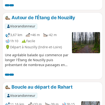
ses collines boisées.
Autour de l'Étang de Nouzilly
Visorandonneur
3,67 km
+46 m
-42 m
1h 10
Facile
Départ à Nouzilly (Indre-et-Loire)
Une agréable balade qui commence par
longer l'Étang de Nouzilly puis
présentant de nombreux passages en
sous-bois.
Boucle au départ de Rahart
Visorandonneur
11,16 km
+33 m
-39 m
3h 15