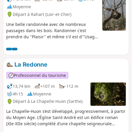
Moyenne
Départ à Rahart (Loir-et-Cher)
Une belle randonnée avec de nombreux
passages dans les bois. Randonner c'est
prendre du "Plaisir" et même s'il est d'"Usage
" de passer par le "Désert " ne vous faites
aucun "Souci " vous arriverez toujours à
l'église.
La Redonne
Professionnel du tourisme
13,74 km
+107 m
-112 m
4h 15
Moyenne
Départ à La Chapelle-Huon (Sarthe)
La Chapelle-Huon s’est développé, progressivement, à partir
du Moyen Age. L’Église Saint-André est un édifice roman
(XIe-XIIe siècle) complété d’une chapelle seigneuriale
Renaissance. Le clocher actuel a été réalisé en 2000, dans le