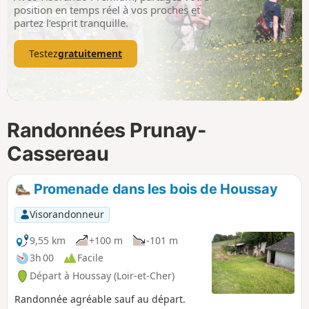
p
position en temps réel à vos proches et
partez l’esprit tranquille.
Testez
gratuitement
Randonnées Prunay-
Cassereau
Promenade dans les bois de Houssay
Visorandonneur
9,55 km
+100 m
-101 m
3h 00
Facile
Départ à Houssay (Loir-et-Cher)
Randonnée agréable sauf au départ.