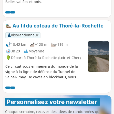
Belles vallées et bois.
Au fil du coteau de Thoré-la-Rochette
Visorandonneur
10,42 km
+120 m
-119 m
3h 20
Moyenne
Départ à Thoré-la-Rochette (Loir-et-Cher)
Ce circuit vous emmènera du monde de la
vigne à la ligne de défense du Tunnel de
Saint-Rimay. De caves en blockhaus, vous
découvrirez en chemin également deux
chantiers de restauration menés par
l'association Résurgence. Une belle vue sur la
vallée du Loir vous accompagnera sur une
Personnalisez votre newsletter 
grande partie de votre parcours.
Chaque semaine, recevez des idées de randonnées qui