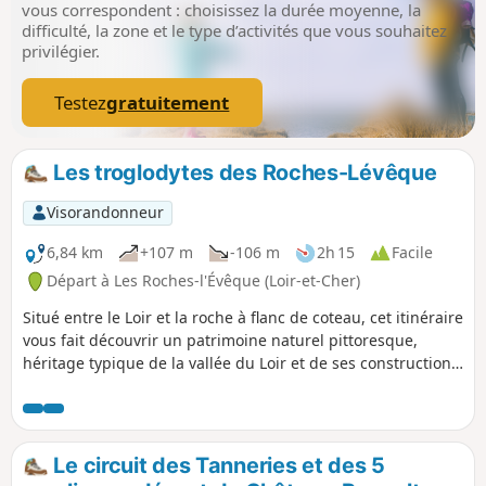
vous correspondent : choisissez la durée moyenne, la
difficulté, la zone et le type d’activités que vous souhaitez
privilégier.
Testez
gratuitement
Les troglodytes des Roches-Lévêque
Visorandonneur
6,84 km
+107 m
-106 m
2h 15
Facile
Départ à Les Roches-l'Évêque (Loir-et-Cher)
Situé entre le Loir et la roche à flanc de coteau, cet itinéraire
vous fait découvrir un patrimoine naturel pittoresque,
héritage typique de la vallée du Loir et de ses constructions
troglodytiques.
Le circuit des Tanneries et des 5