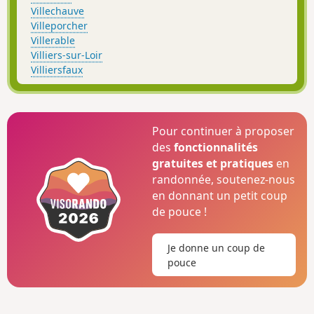
Villechauve
Villeporcher
Villerable
Villiers-sur-Loir
Villiersfaux
Pour continuer à proposer
des
fonctionnalités
gratuites et pratiques
en
randonnée, soutenez-nous
en donnant un petit coup
de pouce !
Je donne un coup de
pouce