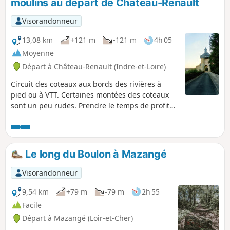
moulins au départ de Château-Renault
Visorandonneur
13,08 km
+121 m
-121 m
4h 05
Moyenne
Départ à Château-Renault (Indre-et-Loire)
Circuit des coteaux aux bords des rivières à
pied ou à VTT. Certaines montées des coteaux
sont un peu rudes. Prendre le temps de profiter
du parcours.
Le long du Boulon à Mazangé
Visorandonneur
9,54 km
+79 m
-79 m
2h 55
Facile
Départ à Mazangé (Loir-et-Cher)