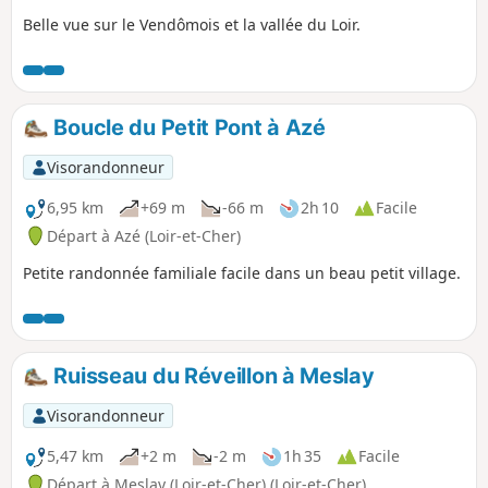
Belle vue sur le Vendômois et la vallée du Loir.
Boucle du Petit Pont à Azé
Visorandonneur
6,95 km
+69 m
-66 m
2h 10
Facile
Départ à Azé (Loir-et-Cher)
Petite randonnée familiale facile dans un beau petit village.
Ruisseau du Réveillon à Meslay
Visorandonneur
5,47 km
+2 m
-2 m
1h 35
Facile
Départ à Meslay (Loir-et-Cher) (Loir-et-Cher)