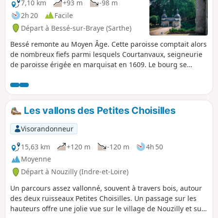
7,10 km
+93 m
-98 m
2h 20
Facile
Départ à Bessé-sur-Braye (Sarthe)
Bessé remonte au Moyen Âge. Cette paroisse comptait alors
de nombreux fiefs parmi lesquels Courtanvaux, seigneurie
de paroisse érigée en marquisat en 1609. Le bourg se
développa surtout à partir du XVIIIe siècle grâce à
l’implantation de sites pré-industriels, comme en
témoignent la fabrique de coton établie par Elie Savatier en
1735 (à la place d’un ancien site de fabrication d’étamines)
Les vallons des Petites Choisilles
ou le moulin à papier créé sur le site de la Roche en 1824.
Ce dernier est devenu depuis le principal site industriel de
Visorandonneur
la commune.
15,63 km
+120 m
-120 m
4h 50
Moyenne
Départ à Nouzilly (Indre-et-Loire)
Un parcours assez vallonné, souvent à travers bois, autour
des deux ruisseaux Petites Choisilles. Un passage sur les
hauteurs offre une jolie vue sur le village de Nouzilly et sur