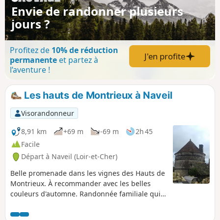
Envie de randonner plusieurs
jours ?
Profitez de
10% de réduction
J'en profite
permanente
et partez à
l’aventure !
Les hauts de Montrieux à Naveil
Visorandonneur
8,91 km
+69 m
-69 m
2h 45
Facile
Départ à Naveil (Loir-et-Cher)
Belle promenade dans les vignes des Hauts de
Montrieux. À recommander avec les belles
couleurs d'automne. Randonnée familiale qui
peut être raccourcie au retour (voir le § Infos
pratiques).