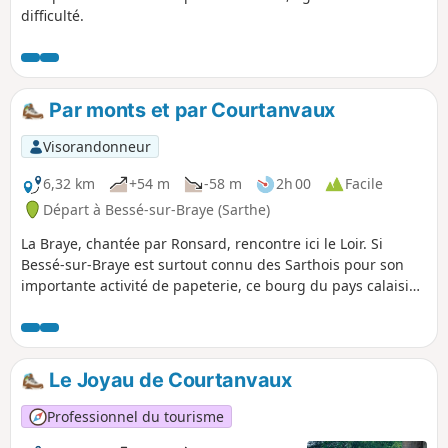
difficulté.
Par monts et par Courtanvaux
Visorandonneur
6,32 km
+54 m
-58 m
2h 00
Facile
Départ à Bessé-sur-Braye (Sarthe)
La Braye, chantée par Ronsard, rencontre ici le Loir. Si
Bessé-sur-Braye est surtout connu des Sarthois pour son
importante activité de papeterie, ce bourg du pays calaisien
abrite aussi un joyau de la Renaissance, le Château de
Courtanvaux qui aurait accueilli Henri IV. Son grand parc
boisé étant accessible au public librement toute l'année,
c'est le point de départ de cette balade qui explore par
Le Joyau de Courtanvaux
ailleurs un joli bocage sur une petite route goudronnée.
Professionnel du tourisme