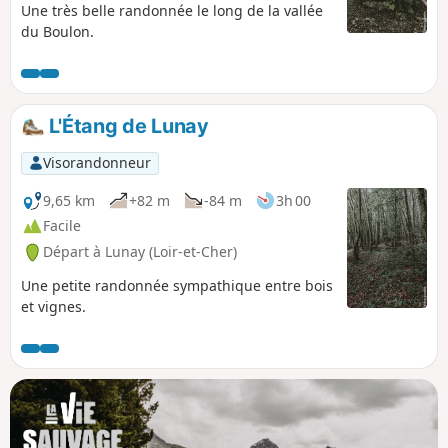
Une très belle randonnée le long de la vallée
du Boulon.
L'Étang de Lunay
Visorandonneur
9,65 km
+82 m
-84 m
3h 00
Facile
Départ à Lunay (Loir-et-Cher)
Une petite randonnée sympathique entre bois
et vignes.