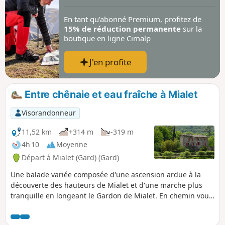
En tant qu’abonné Premium, profitez de
15% de réduction permanente
sur la
boutique en ligne Cimalp
J'en profite
Entre chênaie et eau fraîche à Mialet
Visorandonneur
11,52 km
+314 m
-319 m
4h 10
Moyenne
Départ à Mialet (Gard) (Gard)
Une balade variée composée d'une ascension ardue à la
découverte des hauteurs de Mialet et d'une marche plus
tranquille en longeant le Gardon de Mialet. En chemin vous
découvrirez des hameaux perchés, un temple, un dolmen et
le fameux Pont des Camisards. Attention ! Plusieurs avis