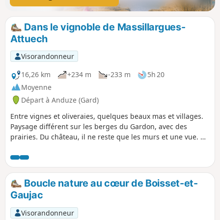
Dans le vignoble de Massillargues-
Attuech
Visorandonneur
16,26 km
+234 m
-233 m
5h 20
Moyenne
Départ à Anduze (Gard)
Entre vignes et oliveraies, quelques beaux mas et villages.
Paysage différent sur les berges du Gardon, avec des
prairies. Du château, il ne reste que les murs et une vue. Un
passage aussi en hauteur sur la garrigue.
Boucle nature au cœur de Boisset-et-
Gaujac
Visorandonneur