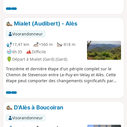
pistes DFCI, un peu de route cévenoles et quelques
portages, sans qui le VTT ne serait pas ce qu'il est !
Mialet (Audibert) - Alès
Visorandonneur
17,47 km
+560 m
-818 m
6h 35
Difficile
Départ à Mialet (Gard) (Gard)
Treizième et dernière étape d'un périple complet sur le
Chemin de Stevenson entre Le-Puy-en-Velay et Alès. Cette
étape peut comporter des changements significatifs par
rapport au fléchage du GR®70. En réalité Stevenson s'est
arrêté à Saint-Jean-du-Gard dans son périple. Cette
dernière étape permet donc de revenir vers une ville où les
moyens de communication vers le point de départ du
D'Alès à Boucoiran
périple sont plus nombreux tout en découvrant les derniers
contreforts des Cévennes.
Visorandonneur