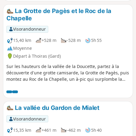
signalent que le sentier après le Pont des Camisards (9) est
fermé jusqu'à nouvel ordre pour risque d'éboulements.
La Grotte de Pagès et le Roc de la
Chapelle
Visorandonneur
15,40 km
+528 m
-528 m
5h 55
Moyenne
Départ à Thoiras (Gard)
Sur les hauteurs de la vallée de la Doucette, partez à la
découverte d'une grotte camisarde, la Grotte de Pagès, puis
montez au Roc de la Chapelle, un à-pic qui surplombe la
vallée du Boisseson, avant de redescendre sur les berges
du Gardon de Saint-Jean.
La vallée du Gardon de Mialet
Visorandonneur
15,35 km
+461 m
-462 m
5h 40