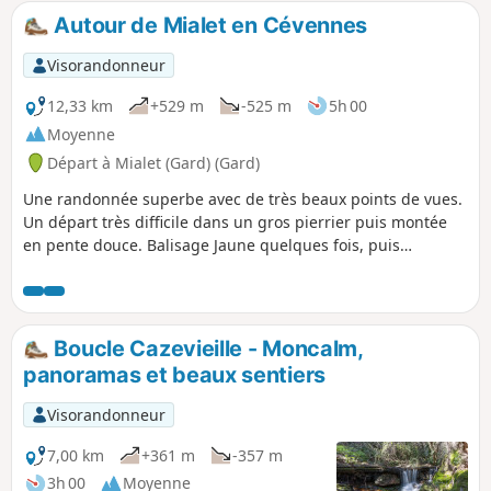
Autour de Mialet en Cévennes
Visorandonneur
12,33 km
+529 m
-525 m
5h 00
Moyenne
Départ à Mialet (Gard) (Gard)
Une randonnée superbe avec de très beaux points de vues.
Un départ très difficile dans un gros pierrier puis montée
en pente douce. Balisage Jaune quelques fois, puis
rencontre du Chemin de Stevenson, ensuite plus de
balisage puis à nouveau et un final difficile pour les
chevilles et genoux.
Boucle Cazevieille - Moncalm,
panoramas et beaux sentiers
Visorandonneur
7,00 km
+361 m
-357 m
3h 00
Moyenne