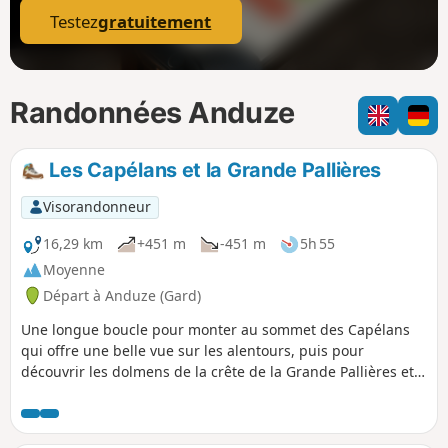
Testez
gratuitement
Randonnées Anduze
Les Capélans et la Grande Pallières
Visorandonneur
16,29 km
+451 m
-451 m
5h 55
Moyenne
Départ à Anduze (Gard)
Une longue boucle pour monter au sommet des Capélans
qui offre une belle vue sur les alentours, puis pour
découvrir les dolmens de la crête de la Grande Pallières et
celui, plus bas, de la Panissière. Retour par des quartiers
calmes d'Anduze.