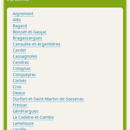
Aigremont
Alès
Bagard
Boisset-et-Gaujac
Bragassargues
Canaules-et-Argentières
Cardet
Cassagnoles
Cendras
Colognac
Conqueyrac
Corbès
Cros
Deaux
Durfort-et-Saint-Martin-de-Sossenac
Fressac
Générargues
La Cadière-et-Cambo
Lamelouze
Lasalle