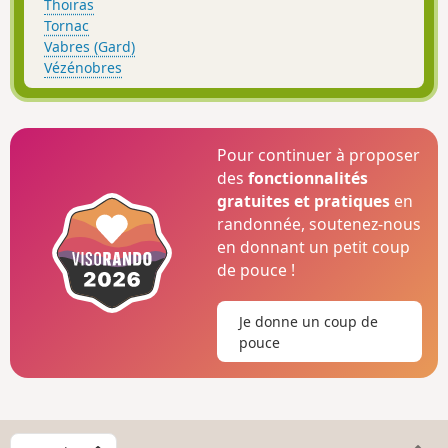
Thoiras
Tornac
Vabres (Gard)
Vézénobres
Pour continuer à proposer
des
fonctionnalités
gratuites et pratiques
en
randonnée, soutenez-nous
en donnant un petit coup
de pouce !
Je donne un coup de
pouce
C