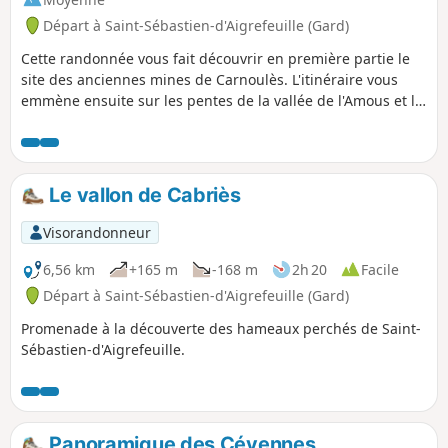
Départ à Saint-Sébastien-d'Aigrefeuille (Gard)
Cette randonnée vous fait découvrir en première partie le
site des anciennes mines de Carnoulès. L'itinéraire vous
emmène ensuite sur les pentes de la vallée de l'Amous et le
retour se fait en longeant cette rivière. L'Amous, à sa
naissance, et jusqu'à la Fabrègue, est superbe : ses eaux
limpides sillonnent une vallée sauvage, puis son lit se fraie
un passage parmi des terres plus fertiles.
Le vallon de Cabriès
Visorandonneur
6,56 km
+165 m
-168 m
2h 20
Facile
Départ à Saint-Sébastien-d'Aigrefeuille (Gard)
Promenade à la découverte des hameaux perchés de Saint-
Sébastien-d'Aigrefeuille.
Panoramique des Cévennes