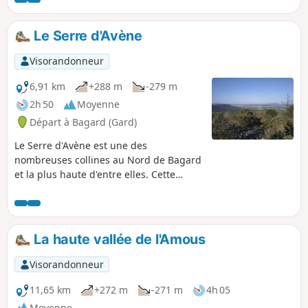
Le Serre d'Avène
Visorandonneur
6,91 km
+288 m
-279 m
2h 50
Moyenne
Départ à Bagard (Gard)
Le Serre d'Avène est une des
nombreuses collines au Nord de Bagard
et la plus haute d'entre elles. Cette
randonnée en boucle vous y conduira
par des pistes et sentiers en garrigue.
Au sommet, vous découvrirez une belle
vue sur les Cévennes et l'agglomération
La haute vallée de l'Amous
alésienne.
Visorandonneur
11,65 km
+272 m
-271 m
4h 05
Moyenne