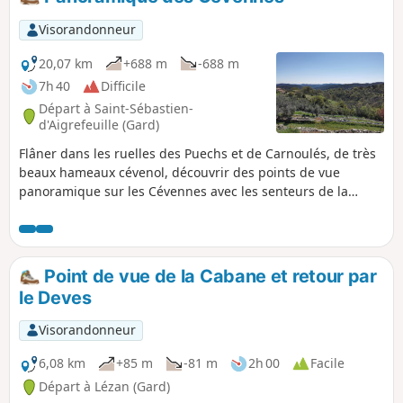
Visorandonneur
20,07 km
+688 m
-688 m
7h 40
Difficile
Départ à Saint-Sébastien-
d'Aigrefeuille (Gard)
Flâner dans les ruelles des Puechs et de Carnoulés, de très
beaux hameaux cévenol, découvrir des points de vue
panoramique sur les Cévennes avec les senteurs de la
garrigue, des châtaigniers et de la chênaie verte… Parcours
nécessitant de faire attention aux passages rocheux qui
peuvent être dangereux (3) à (6).
Point de vue de la Cabane et retour par
le Deves
Visorandonneur
6,08 km
+85 m
-81 m
2h 00
Facile
Départ à Lézan (Gard)