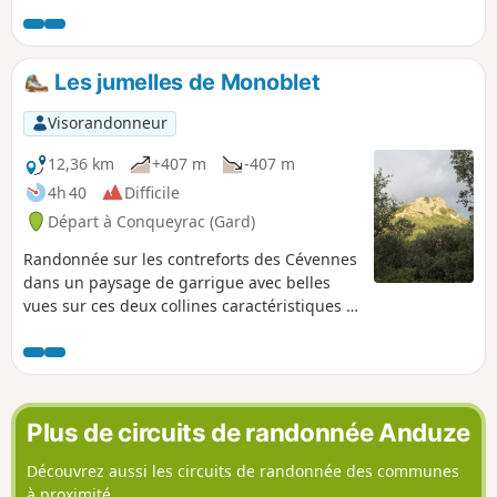
Les jumelles de Monoblet
Visorandonneur
12,36 km
+407 m
-407 m
4h 40
Difficile
Départ à Conqueyrac (Gard)
Randonnée sur les contreforts des Cévennes
dans un paysage de garrigue avec belles
vues sur ces deux collines caractéristiques :
sommet Rouquette et Saint-Chamant.
Possibilité de moduler la difficulté :
l'ascension de chacun des sommets se
faisant par un court aller-retour. Je vous
conseille de faire la pause casse-croûte au
Plus de circuits de randonnée Anduze
sommet de Saint-Chamant.
Découvrez aussi les circuits de randonnée des communes
à proximité