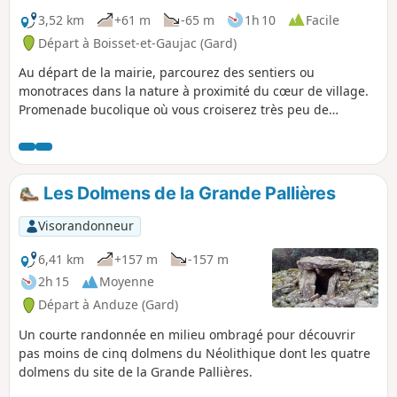
3,52 km
+61 m
-65 m
1h 10
Facile
Départ à Boisset-et-Gaujac (Gard)
Au départ de la mairie, parcourez des sentiers ou
monotraces dans la nature à proximité du cœur de village.
Promenade bucolique où vous croiserez très peu de
voitures.
Les Dolmens de la Grande Pallières
Visorandonneur
6,41 km
+157 m
-157 m
2h 15
Moyenne
Départ à Anduze (Gard)
Un courte randonnée en milieu ombragé pour découvrir
pas moins de cinq dolmens du Néolithique dont les quatre
dolmens du site de la Grande Pallières.