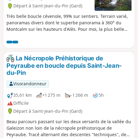
Départ à Saint-Jean-du-Pin (Gard)
Très belle boucle cévenole, 99% sur sentiers. Terrain varié,
panoramas divers dont le superbe panorama à 360° du
Montcalm sur les hauteurs d'Alès. Pour moi, la plus belle
boucle en moins de 3h à faire à proximité d'Alès, du
goudron seulement dans la rue du stationnement, terrains
très variés (forêts de pins et de chênes), sentiers allant de
l'étroit raide technique aux pistes larges dégagées,
La Nécropole Préhistorique de
passages à gué, des beaux points de vue, et le plus beau
Peyraube en boucle depuis Saint-Jean-
panorama du coin : la totale !
du-Pin
Visorandonneur
35,61 km
+1 275 m
-1 266 m
5h
Difficile
Départ à Saint-Jean-du-Pin (Gard)
Beau parcours passant sur les deux versants de la vallée du
Galeizon non loin de la nécropole préhistorique de
Peyraube. Tracé alternant des descentes "techniques", des