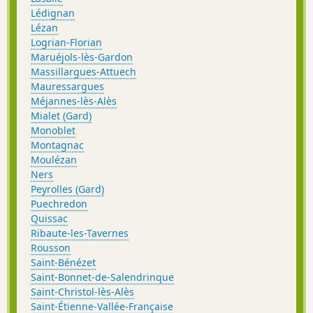
Lédignan
Lézan
Logrian-Florian
Maruéjols-lès-Gardon
Massillargues-Attuech
Mauressargues
Méjannes-lès-Alès
Mialet (Gard)
Monoblet
Montagnac
Moulézan
Ners
Peyrolles (Gard)
Puechredon
Quissac
Ribaute-les-Tavernes
Rousson
Saint-Bénézet
Saint-Bonnet-de-Salendrinque
Saint-Christol-lès-Alès
Saint-Étienne-Vallée-Française