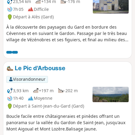
23,54 km
+134 m
-176 m
7h 05
Difficile
Départ à Alès (Gard)
À la découverte des paysages du Gard en bordure des
Cévennes et en suivant le Gardon. Passage par le très beau
village de Vézénobres et ses figuiers, et final au milieu des
vignes. Cette randonnée emprunte sur sa majeure partie le
GR®700. Deux bémols : de nombreux passages sur le
bitume et parfois la proximité avec la N106 et son bruit
incessant.
Le Pic d'Arbousse
Visorandonneur
3,93 km
+197 m
-202 m
1h 40
Moyenne
Départ à Saint-Jean-du-Gard (Gard)
Boucle facile entre châtaigneraies et pinèdes offrant un
panorama sur la vallée du Gardon de Saint-Jean, jusqu'aux
Mont Aigoual et Mont Lozère.Balisage Jaune.