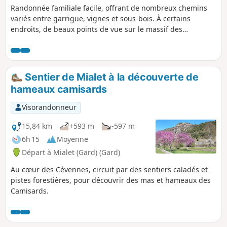
Randonnée familiale facile, offrant de nombreux chemins
variés entre garrigue, vignes et sous-bois. À certains
endroits, de beaux points de vue sur le massif des
Cévennes avec le Mont Aigoual en ligne de mire.
Randonnées avec faible dénivelé pour une belle balade en
famille.
Sentier de Mialet à la découverte de
hameaux camisards
Visorandonneur
15,84 km
+593 m
-597 m
6h 15
Moyenne
Départ à Mialet (Gard) (Gard)
Au cœur des Cévennes, circuit par des sentiers caladés et
pistes forestières, pour découvrir des mas et hameaux des
Camisards.