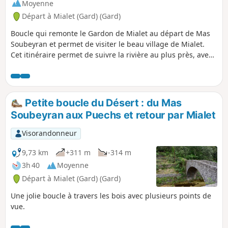
Moyenne
Départ à Mialet (Gard) (Gard)
Boucle qui remonte le Gardon de Mialet au départ de Mas
Soubeyran et permet de visiter le beau village de Mialet.
Cet itinéraire permet de suivre la rivière au plus près, avec
ses prairies et ses ponts, mais aussi d'explorer les pentes
de la vallée et de découvrir le beau hameau des
Aïgladines.Voir modification d'itinéraire dans les avis et
dans le descriptif en (8)
Petite boucle du Désert : du Mas
Soubeyran aux Puechs et retour par Mialet
Visorandonneur
9,73 km
+311 m
-314 m
3h 40
Moyenne
Départ à Mialet (Gard) (Gard)
Une jolie boucle à travers les bois avec plusieurs points de
vue.