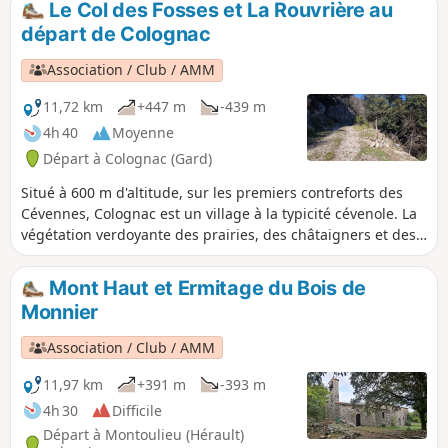
Le Col des Fosses et La Rouvrière au
départ de Colognac
Association / Club / AMM
11,72 km
+447 m
-439 m
4h 40
Moyenne
Départ à Colognac (Gard)
Situé à 600 m d'altitude, sur les premiers contreforts des
Cévennes, Colognac est un village à la typicité cévenole. La
végétation verdoyante des prairies, des châtaigners et des
chênes, tranche avec l'aridité des garrigues. On est en
montagne. Du Col des Fosses (900 m) les points de vue
Mont Haut et Ermitage du Bois de
s'étendent, au Nord sur la vallée Borgne jusqu'à la Barre
Monnier
des Cévennes, au Sud-Ouest sur le Viganais et au delà. Au
départ, le moulin de la Mouleyrette est une petite merveille.
Association / Club / AMM
11,97 km
+391 m
-393 m
4h 30
Difficile
Départ à Montoulieu (Hérault)