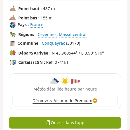
Point haut :
487 m
Point bas :
155 m
Pays :
France
Régions :
Cévennes
,
Massif central
Commune :
Conqueyrac
(30170)
Départ/Arrivée :
N 43.960544° / E 3.901916°
Carte(s) IGN :
Ref. 2741ET
Météo détaillée heure par heure
Découvrez Visorando Premium
Ouvrir dans l'app