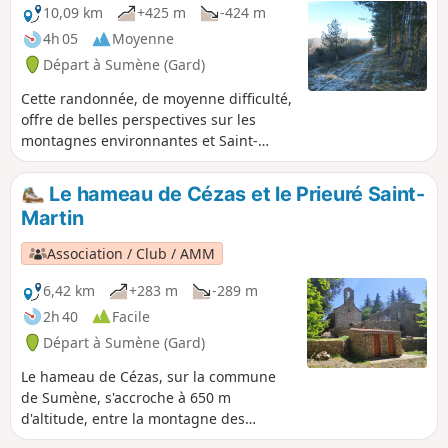
10,09 km
+425 m
-424 m
4h 05
Moyenne
Départ à Sumène (Gard)
Cette randonnée, de moyenne difficulté,
offre de belles perspectives sur les
montagnes environnantes et Saint-
Roman de Codières, depuis la crête de
la Montagne de la Fage.
Le hameau de Cézas et le Prieuré Saint-
Martin
Association / Club / AMM
6,42 km
+283 m
-289 m
2h 40
Facile
Départ à Sumène (Gard)
Le hameau de Cézas, sur la commune
de Sumène, s'accroche à 650 m
d'altitude, entre la montagne des
Cagnasses et celle de la Fage, au plein