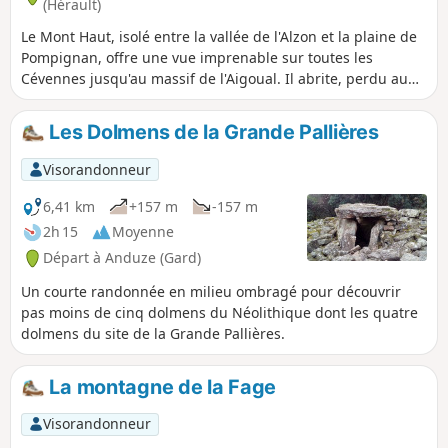
(Hérault)
Le Mont Haut, isolé entre la vallée de l'Alzon et la plaine de
Pompignan, offre une vue imprenable sur toutes les
Cévennes jusqu'au massif de l'Aigoual. Il abrite, perdu au
milieu de ses bois d'yeuses, un ermitage, véritable havre de
paix.
Les Dolmens de la Grande Pallières
Visorandonneur
6,41 km
+157 m
-157 m
2h 15
Moyenne
Départ à Anduze (Gard)
Un courte randonnée en milieu ombragé pour découvrir
pas moins de cinq dolmens du Néolithique dont les quatre
dolmens du site de la Grande Pallières.
La montagne de la Fage
Visorandonneur