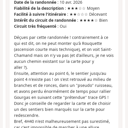
Date de la randonnée
: 10 avr. 2026
Fiabilité de la description
: ★★★☆☆ Moyen
Facilité à suivre l'itinéraire
: ★★☆☆☆ Décevant
Intérêt du circuit de randonnée
: ★★★★☆ Bien
Circuit très fréquenté
: Oui
Déçues par cette randonnée ! contrairement à ce
qui est dit, on ne peut monter qu'à Rouquette
(ascension courte mais technique), et on voit Saint-
Chamand mais on n'y va pas (et d'ailleurs, je ne vois
aucun chemin existant sur la carte pour y
aller ?).
Ensuite, attention au point 6, le sentier jusqu'au
point 4 n'existe pas ! on s'est retrouvé au milieu de
branches et de ronces, dans un "pseudo" ruisseau,
et avons perdu énormément de temps pour rallier
Gourgas en suivant cette "prétendue" trace GPS !
Donc je conseille de regarder la carte et de choisir
un des sentiers bien marqués sur la carte pour
redescendre.
Bref, 4H40 n'est malheureusement pas surestimé,
car c'est impossible de marcher à une allure