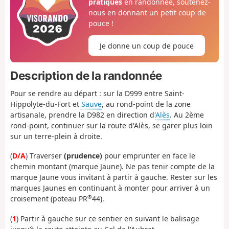
pratiques
en randonnée, soutenez-
nous en donnant un petit coup de
pouce !
Je donne un coup de pouce
Description de la randonnée
Pour se rendre au départ : sur la D999 entre Saint-
Hippolyte-du-Fort et
Sauve
, au rond-point de la zone
artisanale, prendre la D982 en direction d'
Alès
. Au 2ème
rond-point, continuer sur la route d'Alès, se garer plus loin
sur un terre-plein à droite.
(
D/A
) Traverser
(prudence)
pour emprunter en face le
chemin montant (marque Jaune). Ne pas tenir compte de la
marque Jaune vous invitant à partir à gauche. Rester sur les
marques Jaunes en continuant à monter pour arriver à un
®
croisement (poteau PR
44).
(
1
) Partir à gauche sur ce sentier en suivant le balisage