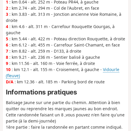
1
: km 0.64 - alt. 252 m - Poteau PR44, à gauche
2
: km 2.74 - alt. 294 m - Col de l'Aubret, en face
3
: km 3.83 - alt. 313 m - Jonction ancienne Voie Romaine, à
droite
4
: km 4.6 - alt. 311 m - Carrefour Rouquette Gourgas, à
gauche
5
: km 5.44 - alt. 422 m - Poteau direction Rouquette, à droite
6
: km 6.12 - alt. 455 m - Carrefour Saint-Chamant, en face
7
: km 8.82 - alt. 259 m - D133, à droite
8
: km 9.21 - alt. 236 m - Sentier balisé à gauche
9
: km 11.56 - alt. 160 m - Voie ferrée, à droite
10
: km 12.1 - alt. 155 m - Croisement, à gauche -
Vidourle
(fleuve)
D/A
: km 12.36 - alt. 185 m - Parking bord de route
Informations pratiques
Balisage Jaune sur une partie du chemin. Attention à bien
quitter ou reprendre les marques Jaunes au bon endroit.
Cette randonnée faisant un 8 ,vous pouvez n'en faire qu'une
partie (à la demi-journée)
1ère partie : faire la randonnée en partant comme indiqué.