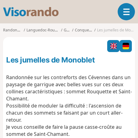
V
O
i
u
s
v
o
Randonnées
Languedoc-Roussillon
Gard
Conqueyrac
Les jumelles de Monoblet
r
r
i
a
r
n
l
d
Les jumelles de Monoblet
a
o
n
a
Randonnée sur les contreforts des Cévennes dans un
v
paysage de garrigue avec belles vues sur ces deux
i
collines caractéristiques : sommet Rouquette et Saint-
g
Chamant.
a
t
Possibilité de moduler la difficulté : l'ascension de
i
chacun des sommets se faisant par un court aller-
o
retour.
n
Je vous conseille de faire la pause casse-croûte au
sommet de Saint-Chamant.