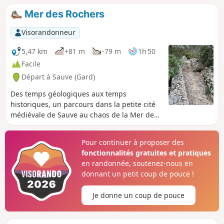
abords du village de Sauve, les hommes ont autrefois
Mer des Rochers
cultivés des parcelles et une légende est née.
Visorandonneur
5,47 km
+81 m
-79 m
1h 50
Facile
Départ à Sauve (Gard)
Des temps géologiques aux temps
historiques, un parcours dans la petite cité
médiévale de Sauve au chaos de la Mer des
Rochers. Cette randonnée est susceptible
d'être interdite en fonction du niveau de
Pour continuer à proposer des
risque des incendies. Pensez à consulter la
fonctionnalités gratuites et pratiques
carte.
en randonnée, soutenez-nous en
donnant un petit coup de pouce !
Je donne un coup de pouce