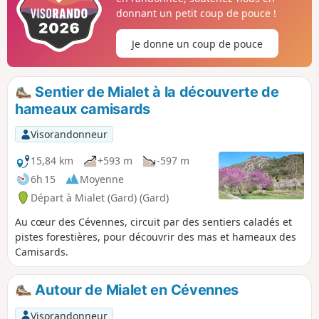
donnant un petit coup de pouce !
Je donne un coup de pouce
Sentier de Mialet à la découverte de
hameaux camisards
Visorandonneur
15,84 km
+593 m
-597 m
6h 15
Moyenne
Départ à Mialet (Gard) (Gard)
Au cœur des Cévennes, circuit par des sentiers caladés et
pistes forestières, pour découvrir des mas et hameaux des
Camisards.
Autour de Mialet en Cévennes
Visorandonneur