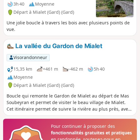
3h 40
Moyenne
Départ à Mialet (Gard) (Gard)
Une jolie boucle à travers les bois avec plusieurs points de
vue.
La vallée du Gardon de Mialet
Visorandonneur
15,35 km
+461 m
-462 m
5h 40
Moyenne
Départ à Mialet (Gard) (Gard)
Boucle qui remonte le Gardon de Mialet au départ de Mas
Soubeyran et permet de visiter le beau village de Mialet.
Cet itinéraire permet de suivre la rivière au plus près, avec
ses prairies et ses ponts, mais aussi d'explorer les pentes
de la vallée et de découvrir le beau hameau des
Pour continuer à proposer des
Aïgladines.Voir modification d'itinéraire dans les avis et
fonctionnalités gratuites et pratiques
dans le descriptif en (8)
en randonnée, soutenez-nous en