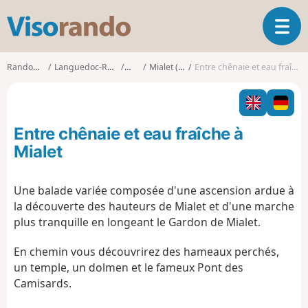
V
O
i
u
s
v
o
Randonnées
Languedoc-Roussillon
Gard
Mialet (Gard)
Entre chênaie et eau fraîche à Mialet
r
r
i
a
r
n
l
d
Entre chênaie et eau fraîche à
a
o
n
Mialet
a
v
Une balade variée composée d'une ascension ardue à
i
la découverte des hauteurs de Mialet et d'une marche
g
a
plus tranquille en longeant le Gardon de Mialet.
t
i
En chemin vous découvrirez des hameaux perchés,
o
un temple, un dolmen et le fameux Pont des
n
Camisards.