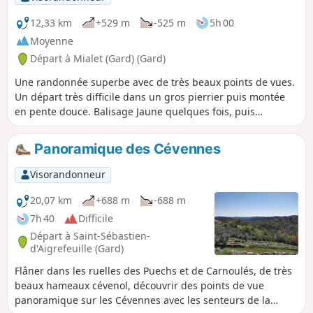
12,33 km
+529 m
-525 m
5h 00
Moyenne
Départ à Mialet (Gard) (Gard)
Une randonnée superbe avec de très beaux points de vues.
Un départ très difficile dans un gros pierrier puis montée
en pente douce. Balisage Jaune quelques fois, puis
rencontre du Chemin de Stevenson, ensuite plus de
balisage puis à nouveau et un final difficile pour les
Panoramique des Cévennes
chevilles et genoux.
Visorandonneur
20,07 km
+688 m
-688 m
7h 40
Difficile
Départ à Saint-Sébastien-
d'Aigrefeuille (Gard)
Flâner dans les ruelles des Puechs et de Carnoulés, de très
beaux hameaux cévenol, découvrir des points de vue
panoramique sur les Cévennes avec les senteurs de la