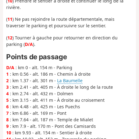
(
10
) Prendre le sentier à droite et continuer le long de la
rivière.
(
11
) Ne pas rejoindre la route départementale, mais
traverser le parking et poursuivre sur le sentier.
(
12
) Tourner à gauche pour retourner en direction du
parking (
D/A
).
Points de passage
D/A
: km 0 - alt. 154 m - Parking
1
: km 0.56 - alt. 186 m - Chemin à droite
2
: km 1.37 - alt. 301 m -
La Baumelle
3
: km 2.41 - alt. 405 m - À droite le long de la route
4
: km 2.74 - alt. 432 m - Dolmen
5
: km 3.15 - alt. 411 m - À droite au croisement
6
: km 4.48 - alt. 425 m - Les Puechs
7
: km 6.86 - alt. 169 m - Pont
8
: km 7.64 - alt. 187 m - Temple de Mialet
9
: km 7.9 - alt. 170 m - Pont des Camisards
10
: km 9.93 - alt. 154 m - Sentier à droite