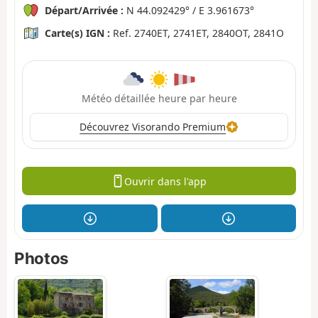
Départ/Arrivée :
N 44.092429° / E 3.961673°
Carte(s) IGN :
Ref. 2740ET, 2741ET, 2840OT, 2841O
Météo détaillée heure par heure
Découvrez Visorando Premium
Ouvrir dans l'app
Photos