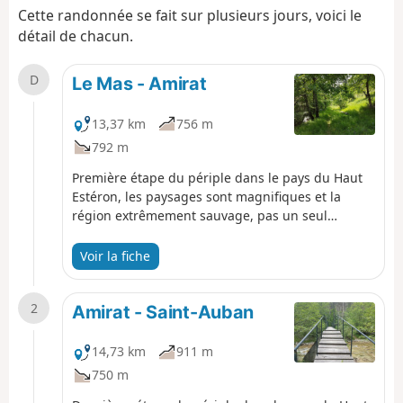
Cette randonnée se fait sur plusieurs jours, voici le
détail de chacun.
D
Le Mas - Amirat
13,37 km
756 m
792 m
Première étape du périple dans le pays du Haut
Estéron, les paysages sont magnifiques et la
région extrêmement sauvage, pas un seul
randonneur croisé. Les sentiers sont variés et
bien tracés. On partira du village du Mas pour
Voir la fiche
rejoindre Amirat (gîte communal) en passant par
la montagne de Charamel et le village des
2
Mujouls.
Amirat - Saint-Auban
14,73 km
911 m
750 m