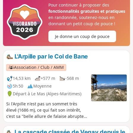
Pour continuer à proposer des
fonctionnalités gratuites et pratiques
en randonnée, soutenez-nous en
donnant un petit coup de pouce !
Je donne un coup de pouce
L'Arpille par le Col de Bane
Association / Club / AMM
14,53 km
+577 m
-568 m
5h 50
Moyenne
Départ à Le Mas (Alpes-Maritimes)
Si l'Arpille n'est pas un sommet très
élevé (1686 m), ce qui fait son intérêt,
c'est sa "belle allure de falaise abrupte,
visible de partout dans la vallée de
l'Estéron qu'elle ferme du côté de
La cascade classée de Vegay depuis le