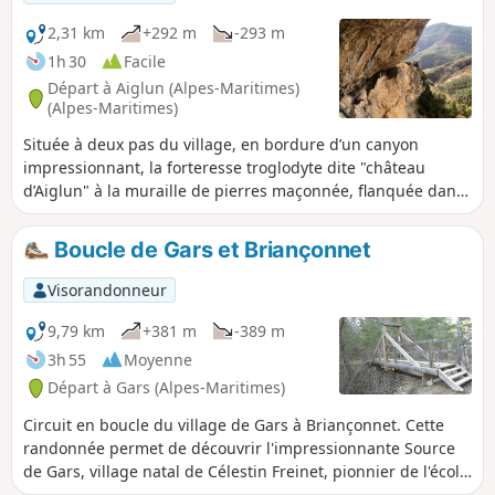
compense la difficulté !
2,31 km
+292 m
-293 m
1h 30
Facile
Départ à Aiglun (Alpes-Maritimes)
(Alpes-Maritimes)
Située à deux pas du village, en bordure d’un canyon
impressionnant, la forteresse troglodyte dite "château
d’Aiglun" à la muraille de pierres maçonnée, flanquée dans
son environnement naturelle, témoigne d’un passé
mystérieux. Ce patrimoine bâti rural, véritable bastion placé
Boucle de Gars et Briançonnet
sous la falaise du Giet, serait le plus vaste recensé en
France avec près de 80 mètres de construction. La
Visorandonneur
réalisation d'emmarchement en pierre, la mise en place de
marches métalliques, les travaux de sécurisation des accès
9,79 km
+381 m
-389 m
hors normes, la mise en place d'une signalétique et les
3h 55
Moyenne
points d'information attractifs permettent aux visiteurs de
Départ à Gars (Alpes-Maritimes)
profiter pleinement de ces lieux magiques et hors du
temps.
Circuit en boucle du village de Gars à Briançonnet. Cette
randonnée permet de découvrir l'impressionnante Source
de Gars, village natal de Célestin Freinet, pionnier de l'école
moderne. C'est un itinéraire varié qui passe par le village de