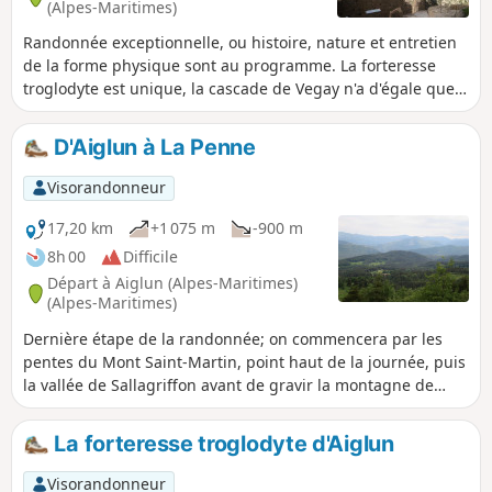
(Alpes-Maritimes)
Randonnée exceptionnelle, ou histoire, nature et entretien
de la forme physique sont au programme. La forteresse
troglodyte est unique, la cascade de Vegay n'a d'égale que
ses sœurs jumelles islandaises, et la partie défectueuse du
sentier de découverte vous fera travailler votre sens de
D'Aiglun à La Penne
l'orientation. La fin de ce tracé est la découverte du très
beau patrimoine bâti d'Aiglun.
Visorandonneur
17,20 km
+1 075 m
-900 m
8h 00
Difficile
Départ à Aiglun (Alpes-Maritimes)
(Alpes-Maritimes)
Dernière étape de la randonnée; on commencera par les
pentes du Mont Saint-Martin, point haut de la journée, puis
la vallée de Sallagriffon avant de gravir la montagne de
Miolans et de rejoindre La Penne en cheminant dans la
vallée et en passant par le village de Saint-Pierre. Très belle
La forteresse troglodyte d'Aiglun
étape, variée, un peu plus difficile que les deux
précédentes mais la beauté des paysages rencontrés
Visorandonneur