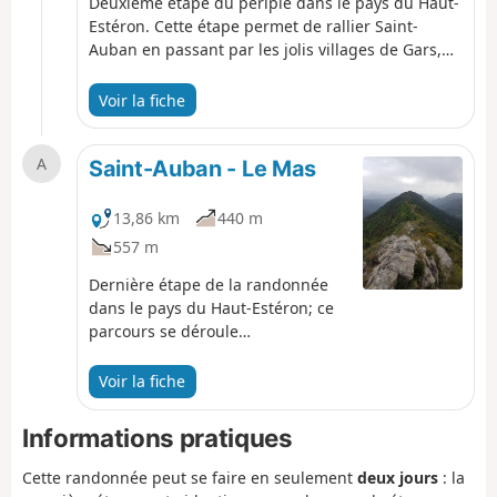
Deuxième étape du périple dans le pays du Haut-
Estéron. Cette étape permet de rallier Saint-
Auban en passant par les jolis villages de Gars,
de Briançonnet puis par le col, un peu raide, de
l'Escoussier; diversité des paysages et traversée
Voir la fiche
d'un pays sauvage sont au rendez-vous!
A
Saint-Auban - Le Mas
13,86 km
440 m
557 m
Dernière étape de la randonnée
dans le pays du Haut-Estéron; ce
parcours se déroule
principalement sur des pistes en
sous-bois avant d'atteindre la
Voir la fiche
crête de la montagne de Charamel
qui, à elle seule, vaut le détour : le
Informations pratiques
panorama est sublime. On
redescend ensuite doucement sur
Cette randonnée peut se faire en seulement
deux jours
: la
le village du Mas.