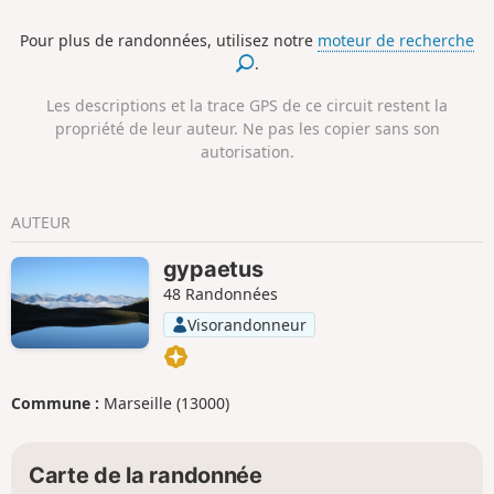
Briançonnet et les vestiges de son château féodal, d’où l'on
Pour plus de randonnées, utilisez notre
moteur de recherche
a un très beau panorama sur les environs. Les deux village
.
méritent d'être visités pour leur riche patrimoine.
Les descriptions et la trace GPS de ce circuit restent la
propriété de leur auteur. Ne pas les copier sans son
autorisation.
AUTEUR
gypaetus
48 Randonnées
Visorandonneur
Commune :
Marseille (13000)
Carte de la randonnée