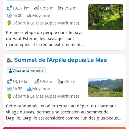
13,37 km
+756 m
-792 m
6h 00
Moyenne
Départ à Le Mas (Alpes-Maritimes)
Première étape du périple dans le pays
du Haut Estéron, les paysages sont
magnifiques et la région extrêmement
sauvage, pas un seul randonneur
croisé. Les sentiers sont variés et bien
Sommet de l'Arpille depuis Le Mas
tracés. On partira du village du Mas
pour rejoindre Amirat (gîte communal)
Visorandonneur
en passant par la montagne de
Charamel et le village des Mujouls.
13,19 km
+763 m
-760 m
5h 55
Moyenne
Départ à Le Mas (Alpes-Maritimes)
Cette randonnée, en aller-retour, au départ du charmant
village du Mas, permet une ascension au sommet de
l’Arpille. L’Arpille est considéré comme l’un des plus beaux
belvédères des Alpes-Maritimes sur le Mercantour.