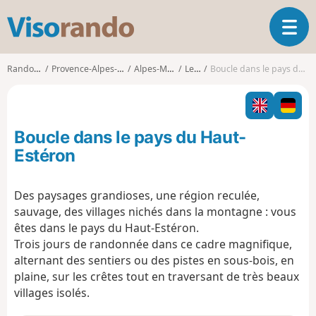
V
O
i
u
s
v
o
Randonnées
Provence-Alpes-Côte d'Azur
Alpes-Maritimes
Le Mas
Boucle dans le pays du Haut-Estéron
r
r
i
a
r
n
l
d
Boucle dans le pays du Haut-
a
o
n
Estéron
a
v
Des paysages grandioses, une région reculée,
i
sauvage, des villages nichés dans la montagne : vous
g
a
êtes dans le pays du Haut-Estéron.
t
Trois jours de randonnée dans ce cadre magnifique,
i
alternant des sentiers ou des pistes en sous-bois, en
o
plaine, sur les crêtes tout en traversant de très beaux
n
villages isolés.