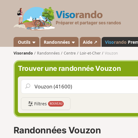
V
i
s
o
r
a
Outils
Randonnées
Aide ↗
Viso
rando
Pre
n
Visorando
Randonnées
Centre
Loir-et-Cher
Vouzon
d
o
Trouver une randonnée Vouzon
Filtres
NOUVEAU
Randonnées Vouzon