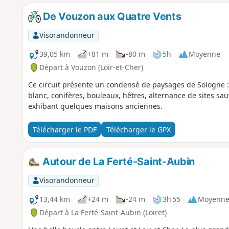
De Vouzon aux Quatre Vents
Visorandonneur
39,05 km
+81 m
-80 m
5h
Moyenne
Départ à Vouzon (Loir-et-Cher)
Ce circuit présente un condensé de paysages de Sologne :
blanc, conifères, bouleaux, hêtres, alternance de sites sau
exhibant quelques maisons anciennes.
Télécharger le PDF
Télécharger le GPX
Autour de La Ferté-Saint-Aubin
Visorandonneur
13,44 km
+24 m
-24 m
3h 55
Moyenn
Départ à La Ferté-Saint-Aubin (Loiret)