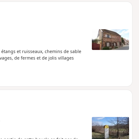
o
a
i
m
p
 étangs et ruisseaux, chemins de sable
vages, de fermes et de jolis villages
e