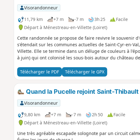
Visorandonneur
11,79 km
+7 m
-7 m
3h 25
Facile
Départ à Ménestreau-en-Villette (Loiret)
Cette randonnée se propose de faire revivre le souvenir d
s'étendait sur les communes actuelles de Saint-Cyr-en-Val,
Villette. Elle se termine dans un déluge de couleurs à l'
à juin) qui ont colonisé les sous-bois autour du château de 
Télécharger le PDF
Télécharger le GPX
Quand la Pucelle rejoint Saint-Thibault
Visorandonneur
9,80 km
+7 m
-7 m
2h 50
Facile
Départ à Ménestreau-en-Villette (Loiret)
Une très agréable escapade solognote par un circuit calm
Éviter les jours de chasse !