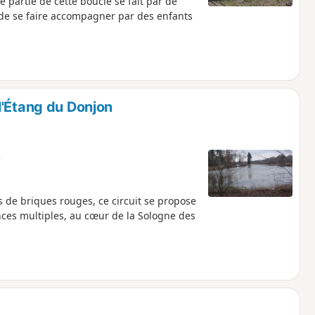
e partie de cette boucle se fait par de
é de se faire accompagner par des enfants
l'Étang du Donjon
e
de briques rouges, ce circuit se propose
nces multiples, au cœur de la Sologne des