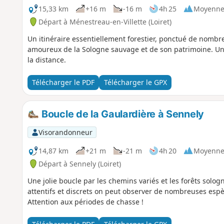
15,33 km
+16 m
-16 m
4h 25
Moyenn
Départ à Ménestreau-en-Villette (Loiret)
Un itinéraire essentiellement forestier, ponctué de nomb
amoureux de la Sologne sauvage et de son patrimoine. Un
la distance.
Télécharger le PDF
Télécharger le GPX
Boucle de la Gaulardière à Sennely
Visorandonneur
14,87 km
+21 m
-21 m
4h 20
Moyenn
Départ à Sennely (Loiret)
Une jolie boucle par les chemins variés et les forêts solog
attentifs et discrets on peut observer de nombreuses espèc
Attention aux périodes de chasse !