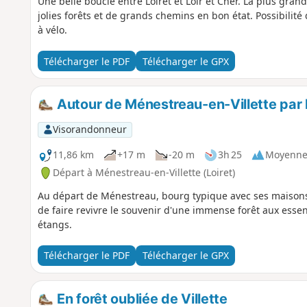
Une belle boucle entre Loiret et Loir et Cher. La plus grand
jolies forêts et de grands chemins en bon état. Possibilit
à vélo.
Télécharger le PDF
Télécharger le GPX
Autour de Ménestreau-en-Villette par 
Visorandonneur
11,86 km
+17 m
-20 m
3h 25
Moyenn
Départ à Ménestreau-en-Villette (Loiret)
Au départ de Ménestreau, bourg typique avec ses maisons 
de faire revivre le souvenir d'une immense forêt aux esse
étangs.
Télécharger le PDF
Télécharger le GPX
En forêt oubliée de Villette