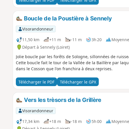
Télécharger le PDF
Télécharger le GPX
Boucle de la Poustière à Sennely
Visorandonneur
11,50 km
+11 m
-11 m
3h 20
Moyenn
Départ à Sennely (Loiret)
Jolie boucle par les forêts de Sologne, sillonnées de ruis
Cette boucle fait le tour de la Vallée de la Baillère par laq
dans le Cosson que l'on franchira à deux reprises.
Télécharger le PDF
Télécharger le GPX
Vers les trèsors de la Grillère
Visorandonneur
17,34 km
+18 m
-18 m
5h 00
Moyenn
Départ à Sennely (Loiret)