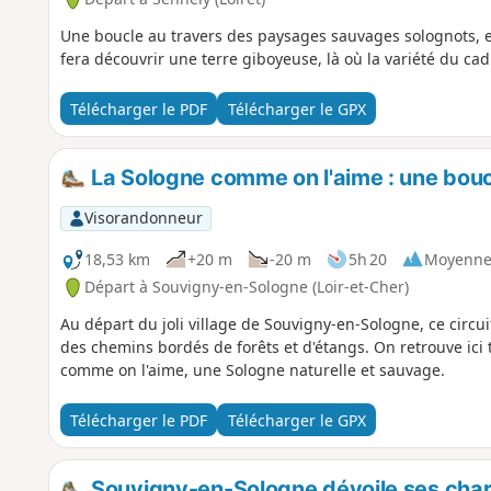
Une boucle au travers des paysages sauvages solognots, en
fera découvrir une terre giboyeuse, là où la variété du ca
Télécharger le PDF
Télécharger le GPX
La Sologne comme on l'aime : une bouc
Visorandonneur
18,53 km
+20 m
-20 m
5h 20
Moyenn
Départ à Souvigny-en-Sologne (Loir-et-Cher)
Au départ du joli village de Souvigny-en-Sologne, ce circu
des chemins bordés de forêts et d'étangs. On retrouve ici 
comme on l'aime, une Sologne naturelle et sauvage.
Télécharger le PDF
Télécharger le GPX
Souvigny-en-Sologne dévoile ses cha