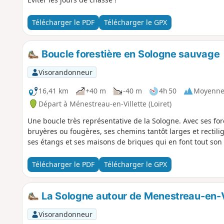
Télécharger le PDF
Télécharger le GPX
Boucle forestière en Sologne sauvage
Visorandonneur
16,41 km
+40 m
-40 m
4h 50
Moyenn
Départ à Ménestreau-en-Villette (Loiret)
Une boucle très représentative de la Sologne. Avec ses fo
bruyères ou fougères, ses chemins tantôt larges et rectil
ses étangs et ses maisons de briques qui en font tout son
Télécharger le PDF
Télécharger le GPX
La Sologne autour de Menestreau-en-V
Visorandonneur