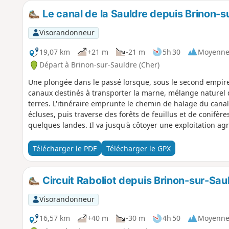
Le canal de la Sauldre depuis Brinon-s
Visorandonneur
19,07 km
+21 m
-21 m
5h 30
Moyenn
Départ à Brinon-sur-Sauldre (Cher)
Une plongée dans le passé lorsque, sous le second empire,
canaux destinés à transporter la marne, mélange naturel de 
terres. L'itinéraire emprunte le chemin de halage du cana
écluses, puis traverse des forêts de feuillus et de conifèr
quelques landes. Il va jusqu'à côtoyer une exploitation ag
Télécharger le PDF
Télécharger le GPX
Circuit Raboliot depuis Brinon-sur-Sau
Visorandonneur
16,57 km
+40 m
-30 m
4h 50
Moyenn