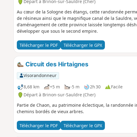
Départ à Brinon-sur-Sauldre (Cher)
Au cœur de la Sologne des étangs, cette randonnée permet
de résineux ainsi que le magnifique canal de la Sauldre, 
d'aménagement de cette province laissée longtemps désh
développer que sous le second empire.
Télécharger le PDF
Télécharger le GPX
Circuit des Hirtaignes
Visorandonneur
8,68 km
+5 m
-5 m
2h 30
Facile
Départ à Brinon-sur-Sauldre (Cher)
Partie de Chaon, au patrimoine éclectique, la randonnée i
chemins bordés de vieux arbres.
Télécharger le PDF
Télécharger le GPX