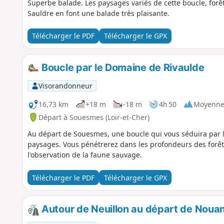
Superbe balade. Les paysages variés de cette boucle, forêts
Sauldre en font une balade très plaisante.
Télécharger le PDF
Télécharger le GPX
Boucle par le Domaine de Rivaulde
Visorandonneur
16,73 km
+18 m
-18 m
4h 50
Moyenn
Départ à Souesmes (Loir-et-Cher)
Au départ de Souesmes, une boucle qui vous séduira par l
paysages. Vous pénétrerez dans les profondeurs des forêt
l'observation de la faune sauvage.
Télécharger le PDF
Télécharger le GPX
Autour de Neuillon au départ de Nouan