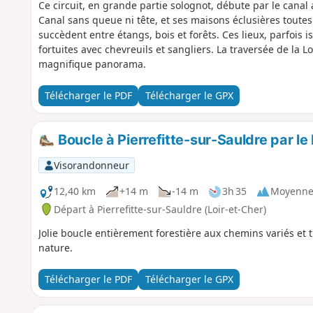
Ce circuit, en grande partie solognot, débute par le cana
Canal sans queue ni tête, et ses maisons éclusières toute
succèdent entre étangs, bois et forêts. Ces lieux, parfois 
fortuites avec chevreuils et sangliers. La traversée de la 
magnifique panorama.
Télécharger le PDF
Télécharger le GPX
Boucle à Pierrefitte-sur-Sauldre par le
Visorandonneur
12,40 km
+14 m
-14 m
3h 35
Moyenn
Départ à Pierrefitte-sur-Sauldre (Loir-et-Cher)
Jolie boucle entièrement forestière aux chemins variés et 
nature.
Télécharger le PDF
Télécharger le GPX