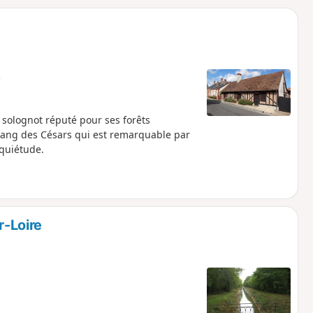
o
a
i
m
p
e
e solognot réputé pour ses forêts
Étang des Césars qui est remarquable par
 quiétude.
r-Loire