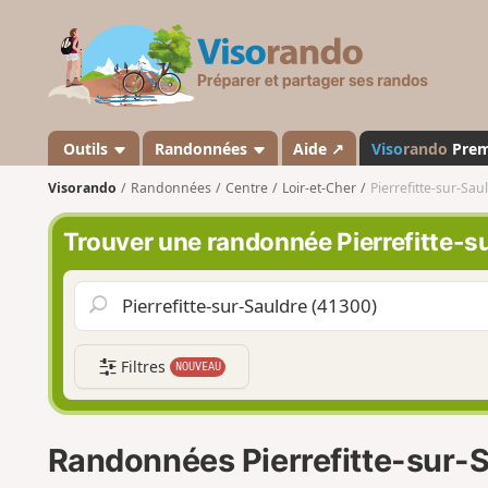
V
i
s
o
r
a
Outils
Randonnées
Aide ↗
Viso
rando
Pre
n
Visorando
Randonnées
Centre
Loir-et-Cher
Pierrefitte-sur-Sau
d
o
Trouver une randonnée Pierrefitte-s
Filtres
NOUVEAU
Randonnées Pierrefitte-sur-