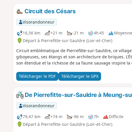
Circuit des Césars
Visorandonneur
16,56 km
+21 m
-21 m
4h 45
Moyenn
Départ à Pierrefitte-sur-Sauldre (Loir-et-Cher)
Circuit emblématique de Pierrefitte-sur-Sauldre, ce villag
giboyeuses, ses étangs et son architecture de briques. L’
son étendue et la richesse de sa faune sauvage inspire la
Télécharger le PDF
Télécharger le GPX
De Pierrefitte-sur-Sauldre à Meung-su
Visorandonneur
79,47 km
+74 m
-96 m
7h
Difficile
Départ à Pierrefitte-sur-Sauldre (Loir-et-Cher)