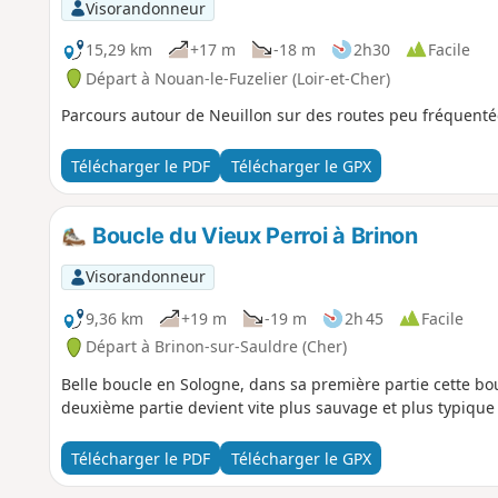
Visorandonneur
15,29 km
+17 m
-18 m
2h30
Facile
Départ à Nouan-le-Fuzelier (Loir-et-Cher)
Parcours autour de Neuillon sur des routes peu fréquenté
Télécharger le PDF
Télécharger le GPX
Boucle du Vieux Perroi à Brinon
Visorandonneur
9,36 km
+19 m
-19 m
2h 45
Facile
Départ à Brinon-sur-Sauldre (Cher)
Belle boucle en Sologne, dans sa première partie cette b
deuxième partie devient vite plus sauvage et plus typique
Télécharger le PDF
Télécharger le GPX