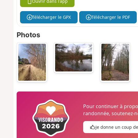
Ouvrir dans l'app
Télécharger le GPX
Télécharger le PDF
Photos
Pour continuer à prop
randonnée, soutenez-no
Je donne un coup d