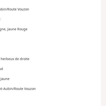
Aubin/Route Vouzon
R
logne, Jaune Rouge
n herbeux de droite
sé
 Jaune
aint-Aubin/Route Vouzon