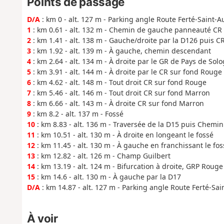
Points de passage
D/A
: km 0 - alt. 127 m - Parking angle Route Ferté-Saint-
1
: km 0.61 - alt. 132 m - Chemin de gauche panneauté CR
2
: km 1.41 - alt. 138 m - Gauche/droite par la D126 puis C
3
: km 1.92 - alt. 139 m - À gauche, chemin descendant
4
: km 2.64 - alt. 134 m - À droite par le GR de Pays de So
5
: km 3.91 - alt. 144 m - À droite par le CR sur fond Rouge
6
: km 4.62 - alt. 148 m - Tout droit CR sur fond Rouge
7
: km 5.46 - alt. 146 m - Tout droit CR sur fond Marron
8
: km 6.66 - alt. 143 m - À droite CR sur fond Marron
9
: km 8.2 - alt. 137 m - Fossé
10
: km 8.83 - alt. 136 m - Traversée de la D15 puis Chemi
11
: km 10.51 - alt. 130 m - À droite en longeant le fossé
12
: km 11.45 - alt. 130 m - À gauche en franchissant le fos
13
: km 12.82 - alt. 126 m - Champ Guilbert
14
: km 13.19 - alt. 124 m - Bifurcation à droite, GRP Rouge
15
: km 14.6 - alt. 130 m - À gauche par la D17
D/A
: km 14.87 - alt. 127 m - Parking angle Route Ferté-S
À voir