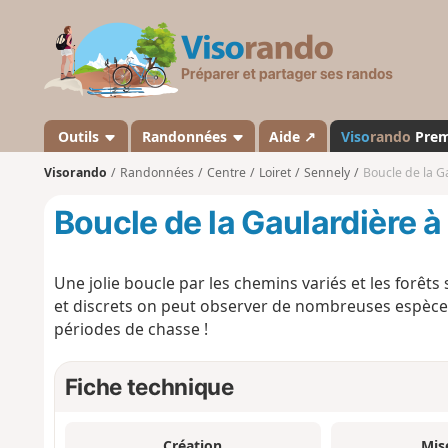
V
i
s
o
r
a
Outils
Randonnées
Aide ↗
Viso
rando
Pre
n
Visorando
Randonnées
Centre
Loiret
Sennely
Boucle de la G
d
o
Boucle de la Gaulardière 
Une jolie boucle par les chemins variés et les forêts
et discrets on peut observer de nombreuses espèces 
périodes de chasse !
Fiche technique
Création
Mis