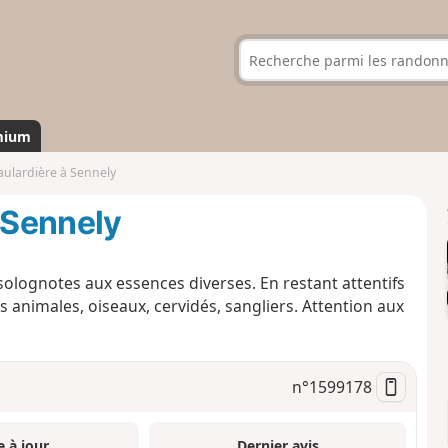
mium
aulardière à Sennely
à Sennely
 solognotes aux essences diverses. En restant attentifs
animales, oiseaux, cervidés, sangliers. Attention aux
n°
1599178
e à jour
Dernier avis