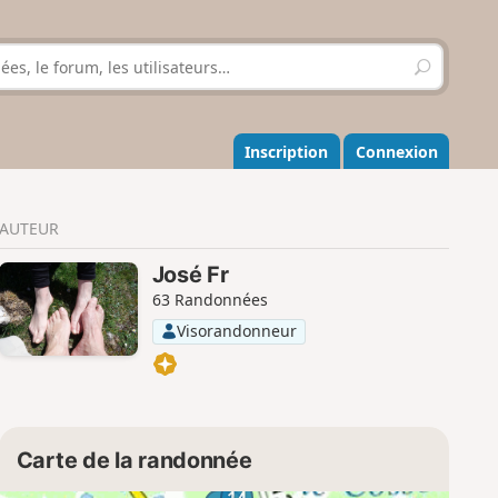
R
e
c
h
e
Inscription
Connexion
r
c
h
AUTEUR
e
r
José Fr
63 Randonnées
Visorandonneur
Carte de la randonnée