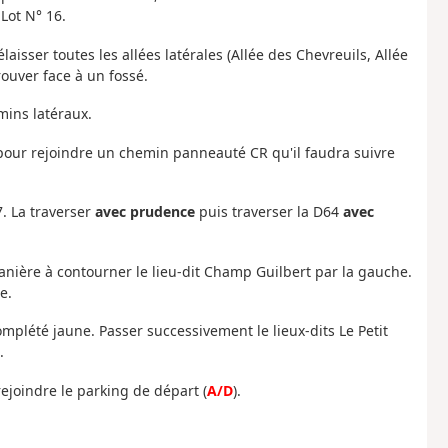
Lot N° 16.
aisser toutes les allées latérales (Allée des Chevreuils, Allée
rouver face à un fossé.
emins latéraux.
sé pour rejoindre un chemin panneauté CR qu'il faudra suivre
17. La traverser
avec prudence
puis traverser la D64
avec
manière à contourner le lieu-dit Champ Guilbert par la gauche.
e.
omplété jaune. Passer successivement le lieux-dits Le Petit
.
 rejoindre le parking de départ (
A/D
).