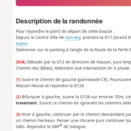
Description de la randonnée
Pour rejoindre le point de départ de cette boucle :
Depuis le Centre Ville de
Sennely
, prendre la D17 (Grand R
Aubin
.
Stationner sur le parking à l'angle de la Route de la Ferté
(
D/A
) Débuter par la D12 en direction de Vouzon, puis e
Chemin des Bâtes). Atteindre une intersection en X située 
(
1
) Suivre le chemin de gauche (panneauté CR). Poursuivre 
Maison Neuve et rejoindre la D126.
(
2
) Bifurquer à gauche, suivre la D126 sur environ 35m, s
traversant
. Suivre ce chemin en ignorant les chemins latér
(
3
) Virer à gauche, continuer par le chemin descendant jusq
un chemin herbeux. Passer une chicane puis continuer tout 
®
Gâts. Rejoindre le GRP
de Sologne.