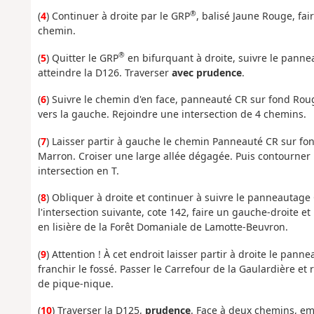
®
(
4
) Continuer à droite par le GRP
, balisé Jaune Rouge, fa
chemin.
®
(
5
) Quitter le GRP
en bifurquant à droite, suivre le pann
atteindre la D126. Traverser
avec prudence
.
(
6
) Suivre le chemin d'en face, panneauté CR sur fond Rouge
vers la gauche. Rejoindre une intersection de 4 chemins.
(
7
) Laisser partir à gauche le chemin Panneauté CR sur fo
Marron. Croiser une large allée dégagée. Puis contourner p
intersection en T.
(
8
) Obliquer à droite et continuer à suivre le panneautage
l'intersection suivante, cote 142, faire un gauche-droite e
en lisière de la Forêt Domaniale de Lamotte-Beuvron.
(
9
) Attention ! À cet endroit laisser partir à droite le pan
franchir le fossé. Passer le Carrefour de la Gaulardière et
de pique-nique.
(
10
) Traverser la D125,
prudence
. Face à deux chemins, emp