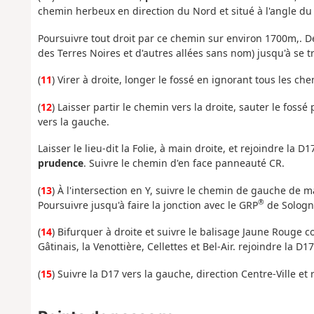
chemin herbeux en direction du Nord et situé à l'angle du 
Poursuivre tout droit par ce chemin sur environ 1700m,. Dél
des Terres Noires et d'autres allées sans nom) jusqu'à se t
(
11
) Virer à droite, longer le fossé en ignorant tous les ch
(
12
) Laisser partir le chemin vers la droite, sauter le fos
vers la gauche.
Laisser le lieu-dit la Folie, à main droite, et rejoindre la D
prudence
. Suivre le chemin d'en face panneauté CR.
(
13
) À l'intersection en Y, suivre le chemin de gauche de 
®
Poursuivre jusqu'à faire la jonction avec le GRP
de Sologn
(
14
) Bifurquer à droite et suivre le balisage Jaune Rouge c
Gâtinais, la Venottière, Cellettes et Bel-Air. rejoindre la D17
(
15
) Suivre la D17 vers la gauche, direction Centre-Ville et