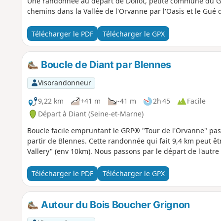
Une randonnée au départ de Dollot, petite commune du Gâ
chemins dans la Vallée de l'Orvanne par l'Oasis et le Gué 
Télécharger le PDF
Télécharger le GPX
Boucle de Diant par Blennes
Visorandonneur
9,22 km
+41 m
-41 m
2h 45
Facile
Départ à Diant (Seine-et-Marne)
Boucle facile empruntant le GRP® "Tour de l'Orvanne" passa
partir de Blennes. Cette randonnée qui fait 9,4 km peut ê
Vallery" (env 10km). Nous passons par le départ de l'autr
Télécharger le PDF
Télécharger le GPX
Autour du Bois Boucher Grignon