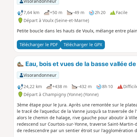
Visorandonneur
7,64 km
+50 m
-49 m
2h 20
Facile
Départ à Voulx (Seine-et-Marne)
Petite boucle dans les hauts de Voulx, mélange entre plaine
Télécharger le PDF
Télécharger le GPX
Eau, bois et vues de la basse vallée d
Visorandonneur
24,22 km
+438 m
-432 m
8h 10
Difficil
Départ à Champigny (Yonne) (Yonne)
3ème étape pour le Jura. Après une remontée sur le plate
le tracé de l'aqueduc de la Vanne jusqu'à sa traversée de 
alors le chemin de halage, rive gauche pour aboutir à Ville
redescend sur Courtois-sur-Yonne, traverse Saint-Martin-d
de redescendre par un sentier étroit sur l'agglomération d
variés.