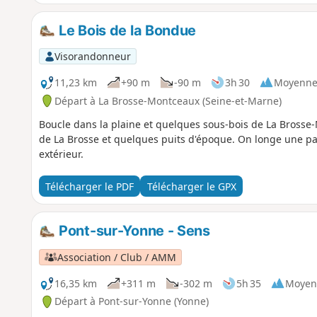
Le Bois de la Bondue
Visorandonneur
11,23 km
+90 m
-90 m
3h 30
Moyenn
Départ à La Brosse-Montceaux (Seine-et-Marne)
Boucle dans la plaine et quelques sous-bois de La Brosse
de La Brosse et quelques puits d'époque. On longe une par
extérieur.
Télécharger le PDF
Télécharger le GPX
Pont-sur-Yonne - Sens
Association / Club / AMM
16,35 km
+311 m
-302 m
5h 35
Moyen
Départ à Pont-sur-Yonne (Yonne)