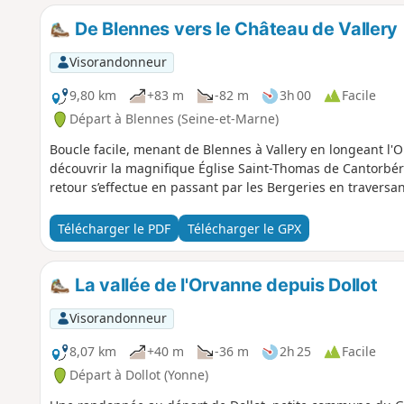
De Blennes vers le Château de Vallery
Visorandonneur
9,80 km
+83 m
-82 m
3h 00
Facile
Départ à Blennes (Seine-et-Marne)
Boucle facile, menant de Blennes à Vallery en longeant l'Or
découvrir la magnifique Église Saint-Thomas de Cantorbéry 
retour s’effectue en passant par les Bergeries en traversant
Télécharger le PDF
Télécharger le GPX
La vallée de l'Orvanne depuis Dollot
Visorandonneur
8,07 km
+40 m
-36 m
2h 25
Facile
Départ à Dollot (Yonne)