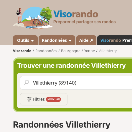
V
i
s
o
r
a
Outils
Randonnées
Aide ↗
Viso
rando
Pre
n
Visorando
Randonnées
Bourgogne
Yonne
Villethierry
d
o
Trouver une randonnée Villethierry
Filtres
NOUVEAU
Randonnées Villethierry