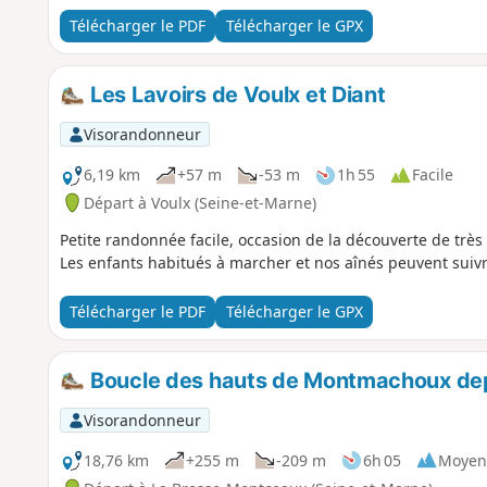
Télécharger le PDF
Télécharger le GPX
Les Lavoirs de Voulx et Diant
Visorandonneur
6,19 km
+57 m
-53 m
1h 55
Facile
Départ à Voulx (Seine-et-Marne)
Petite randonnée facile, occasion de la découverte de très 
Les enfants habitués à marcher et nos aînés peuvent suivr
Télécharger le PDF
Télécharger le GPX
Boucle des hauts de Montmachoux de
Visorandonneur
18,76 km
+255 m
-209 m
6h 05
Moyen