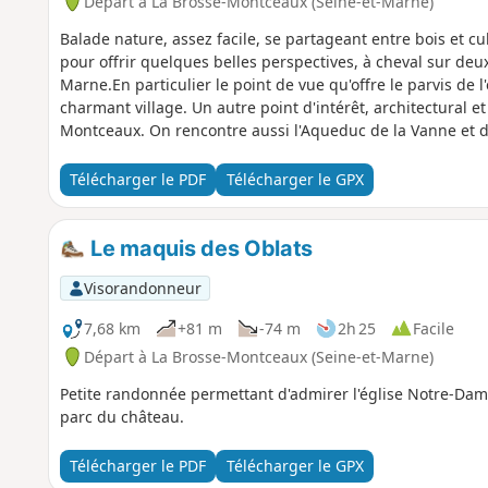
Départ à La Brosse-Montceaux (Seine-et-Marne)
Balade nature, assez facile, se partageant entre bois et c
pour offrir quelques belles perspectives, à cheval sur deux
Marne.En particulier le point de vue qu'offre le parvis d
charmant village. Un autre point d'intérêt, architectural et
Montceaux. On rencontre aussi l'Aqueduc de la Vanne et 
Télécharger le PDF
Télécharger le GPX
Le maquis des Oblats
Visorandonneur
7,68 km
+81 m
-74 m
2h 25
Facile
Départ à La Brosse-Montceaux (Seine-et-Marne)
Petite randonnée permettant d'admirer l'église Notre-Da
parc du château.
Télécharger le PDF
Télécharger le GPX