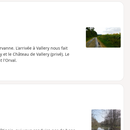
o
a
i
m
p
vanne. L'arrivée à Vallery nous fait
et le Château de Vallery (privé). Le
 l'Orval.