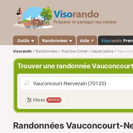
V
i
s
o
r
a
Outils
Randonnées
Aide ↗
Viso
rando
Pre
n
Visorando
Randonnées
Franche-Comté
Haute-Saône
Vauconco
d
o
Trouver une randonnée Vauconcour
Filtres
NOUVEAU
Randonnées Vauconcourt-Ne