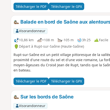
Télécharger le PDF
Télécharger le GPX
Balade en bord de Saône aux alentour
Visorandonneur
10,86 km
+108 m
-105 m
3h 25
Facile
Départ à Rupt-sur-Saône (Haute-Saône)
Rupt-sur-Saône est un petit village pittoresque de la vallée
proximité d'une route du sel et d'une voie romaine, La fo
moyen-âgeuses du Croisé Jean de Rupt, tandis que la Saône
en bateau.
Télécharger le PDF
Télécharger le GPX
Sur les bords de Saône
Visorandonneur