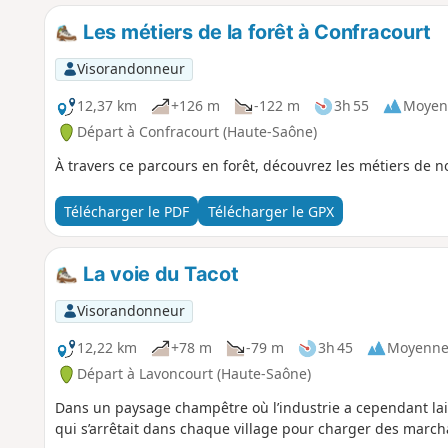
Les métiers de la forêt à Confracourt
Visorandonneur
12,37 km
+126 m
-122 m
3h 55
Moyen
Départ à Confracourt (Haute-Saône)
À travers ce parcours en forêt, découvrez les métiers de n
Télécharger le PDF
Télécharger le GPX
La voie du Tacot
Visorandonneur
12,22 km
+78 m
-79 m
3h 45
Moyenn
Départ à Lavoncourt (Haute-Saône)
Dans un paysage champêtre où l’industrie a cependant lai
qui s’arrêtait dans chaque village pour charger des march