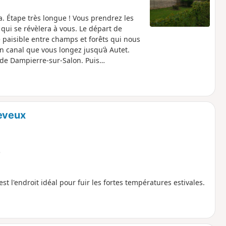
. Étape très longue ! Vous prendrez les
ui se révèlera à vous. Le départ de
 paisible entre champs et forêts qui nous
n canal que vous longez jusqu’à Autet.
 de Dampierre-sur-Salon. Puis
ers de la campagne à la rencontre de
à Champlitte-la-ville et son église
Seveux
e
st l'endroit idéal pour fuir les fortes températures estivales.