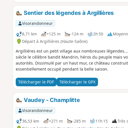
Sentier des légendes à Argillières
Visorandonneur
8,71 km
+125 m
-124 m
2h 50
Moyenn
Départ à Argillières (Haute-Saône)
Argillières est un petit village aux nombreuses légendes...
siècle le célèbre bandit Mandrin, héros du peuple mais vol
autorités. Dissimulé par un haut mur, ce château construit 
essentiellement occupé pendant la belle saison.
Télécharger le PDF
Télécharger le GPX
Vaudey - Champlitte
Visorandonneur
36,53 km
+271 m
-285 m
11h 15
Très d