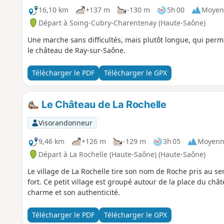
16,10 km
+137 m
-130 m
5h 00
Moyen
Départ à Soing-Cubry-Charentenay (Haute-Saône)
Une marche sans difficultés, mais plutôt longue, qui perm
le château de Ray-sur-Saône.
Télécharger le PDF
Télécharger le GPX
Le Château de La Rochelle
Visorandonneur
9,46 km
+126 m
-129 m
3h 05
Moyenn
Départ à La Rochelle (Haute-Saône) (Haute-Saône)
Le village de La Rochelle tire son nom de Roche pris au s
fort. Ce petit village est groupé autour de la place du chât
charme et son authenticité.
Télécharger le PDF
Télécharger le GPX