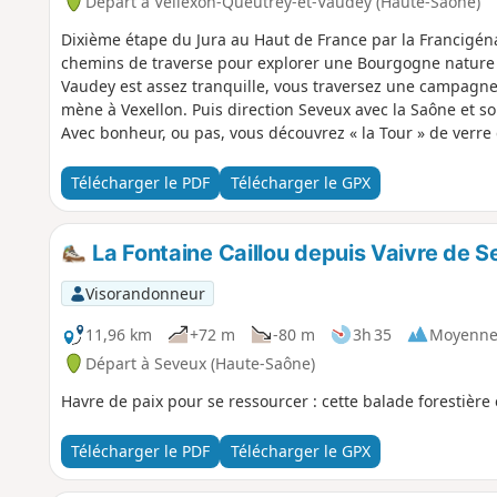
Départ à Vellexon-Queutrey-et-Vaudey (Haute-Saône)
Dixième étape du Jura au Haut de France par la Francigéna
chemins de traverse pour explorer une Bourgogne nature q
Vaudey est assez tranquille, vous traversez une campagne
mène à Vexellon. Puis direction Seveux avec la Saône et so
Avec bonheur, ou pas, vous découvrez « la Tour » de verre
accompagné de la rivière Le Salon, vous cheminez au trav
charmants villages tels que, Denèvre,Framont pour arriver 
Télécharger le PDF
Télécharger le GPX
romane millénaire.
La Fontaine Caillou depuis Vaivre de 
Visorandonneur
11,96 km
+72 m
-80 m
3h 35
Moyenn
Départ à Seveux (Haute-Saône)
Havre de paix pour se ressourcer : cette balade forestière e
Télécharger le PDF
Télécharger le GPX