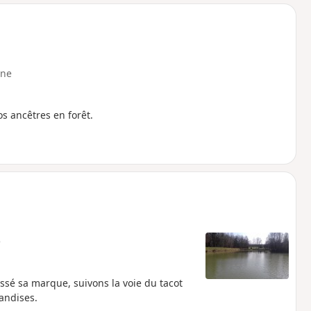
o
a
i
m
p
ne
os ancêtres en forêt.
e
ssé sa marque, suivons la voie du tacot
andises.