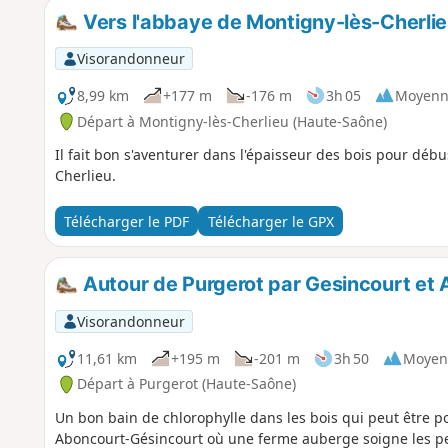
Vers l'abbaye de Montigny-lès-Cherli
Visorandonneur
8,99 km
+177 m
-176 m
3h 05
Moyenn
Départ à Montigny-lès-Cherlieu (Haute-Saône)
Il fait bon s'aventurer dans l'épaisseur des bois pour débu
Cherlieu.
Télécharger le PDF
Télécharger le GPX
Autour de Purgerot par Gesincourt et
Visorandonneur
11,61 km
+195 m
-201 m
3h 50
Moyen
Départ à Purgerot (Haute-Saône)
Un bon bain de chlorophylle dans les bois qui peut être 
Aboncourt-Gésincourt où une ferme auberge soigne les pe