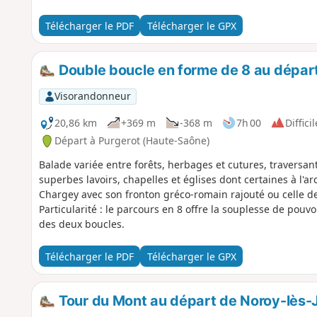
Télécharger le PDF
Télécharger le GPX
Double boucle en forme de 8 au départ
Visorandonneur
20,86 km
+369 m
-368 m
7h 00
Difficil
Départ à Purgerot (Haute-Saône)
Balade variée entre forêts, herbages et cutures, traversant 
superbes lavoirs, chapelles et églises dont certaines à l'a
Chargey avec son fronton gréco-romain rajouté ou celle de 
Particularité : le parcours en 8 offre la souplesse de pouvoi
des deux boucles.
Télécharger le PDF
Télécharger le GPX
Tour du Mont au départ de Noroy-lès-