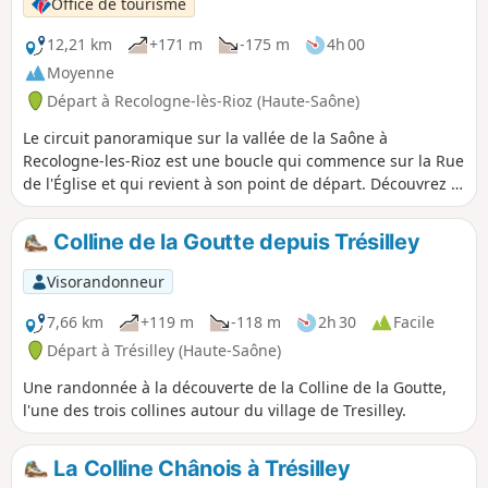
Office de tourisme
12,21 km
+171 m
-175 m
4h 00
Moyenne
Départ à Recologne-lès-Rioz (Haute-Saône)
Le circuit panoramique sur la vallée de la Saône à
Recologne-les-Rioz est une boucle qui commence sur la Rue
de l'Église et qui revient à son point de départ. Découvrez le
patrimoine religieux de Recologne en passant par le
chemin du pèlerinage de Saint-Jacques-de-Compostelle
Colline de la Goutte depuis Trésilley
ainsi que son patrimoine culturel en passant par le Château
de Ray (10¹siècles d'histoire).
Visorandonneur
7,66 km
+119 m
-118 m
2h 30
Facile
Départ à Trésilley (Haute-Saône)
Une randonnée à la découverte de la Colline de la Goutte,
l'une des trois collines autour du village de Tresilley.
La Colline Chânois à Trésilley