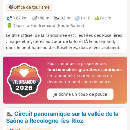
Office de tourisme
3,07 km
+88 m
-92 m
1h 10
Facile
Départ à Fondremand (Haute-Saône)
Le titre officiel de la randonnée est : les Fées des Roselières
: magie et mystères au cœur de la forêt !À Fondremand,
dans le petit hameau des Roselières, douze fées visitaient
autrefois les habitants. Chaque soir, elles dansaient,
chantaient et racontaient des histoires fascinantes,
Pour continuer à proposer des
apportant joie, rires et magie à toutes les
fonctionnalités gratuites et pratiques
veillées.Accompagnez vos enfants sur le sentier avec
en randonnée, soutenez-nous en
Sylvaine et Ghislain dans ce monde mystérieux où les fées
donnant un petit coup de pouce !
veillent sur les humains, distribuent des dons merveilleux
et défendent leurs secrets. Un conte envoûtant pour petits
Je donne un coup de pouce
et grands, où le fantastique se mêle à la vie simple
d’autrefois, et où la nature devient le théâtre d’événements
extraordinaires.
Circuit panoramique sur la vallée de la
Saône à Recologne-lès-Rioz