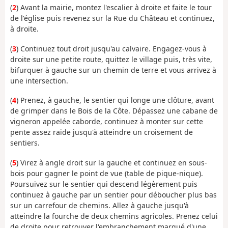
(
2
) Avant la mairie, montez l'escalier à droite et faite le tour
de l'église puis revenez sur la Rue du Château et continuez,
à droite.
(
3
) Continuez tout droit jusqu'au calvaire. Engagez-vous à
droite sur une petite route, quittez le village puis, très vite,
bifurquer à gauche sur un chemin de terre et vous arrivez à
une intersection.
(
4
) Prenez, à gauche, le sentier qui longe une clôture, avant
de grimper dans le Bois de la Côte. Dépassez une cabane de
vigneron appelée caborde, continuez à monter sur cette
pente assez raide jusqu'à atteindre un croisement de
sentiers.
(
5
) Virez à angle droit sur la gauche et continuez en sous-
bois pour gagner le point de vue (table de pique-nique).
Poursuivez sur le sentier qui descend légèrement puis
continuez à gauche par un sentier pour déboucher plus bas
sur un carrefour de chemins. Allez à gauche jusqu'à
atteindre la fourche de deux chemins agricoles. Prenez celui
de droite pour retrouver l'embranchement marqué d'une