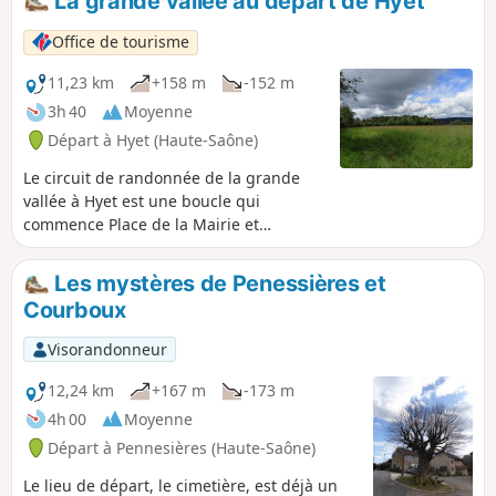
La grande vallée au départ de Hyet
Office de tourisme
11,23 km
+158 m
-152 m
3h 40
Moyenne
Départ à Hyet (Haute-Saône)
Le circuit de randonnée de la grande
vallée à Hyet est une boucle qui
commence Place de la Mairie et
retourne à son point de départ. Idéal
pour les amateurs de forêts car le
Les mystères de Penessières et
sentier passe à côté du Bois du Mont et
Courboux
descend jusqu'à La Malachère.Le
chemin se poursuit dans le long du Bois
Visorandonneur
des Rêpes avant d'entrer dans le Bois de
la Grande Vallée avant de revenir donc à
12,24 km
+167 m
-173 m
Hyet.
4h 00
Moyenne
Départ à Pennesières (Haute-Saône)
Le lieu de départ, le cimetière, est déjà un