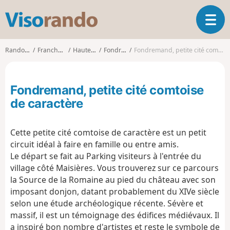
V
O
i
u
s
v
o
Randonnées
Franche-Comté
Haute-Saône
Fondremand
Fondremand, petite cité comtoise de caractère
r
r
i
a
r
n
Fondremand, petite cité comtoise
l
d
a
de caractère
o
n
a
Cette petite cité comtoise de caractère est un petit
v
i
circuit idéal à faire en famille ou entre amis.
g
Le départ se fait au Parking visiteurs à l'entrée du
a
village côté Maisières. Vous trouverez sur ce parcours
t
la Source de la Romaine au pied du château avec son
i
imposant donjon, datant probablement du XIVe siècle
o
selon une étude archéologique récente. Sévère et
n
massif, il est un témoignage des édifices médiévaux. Il
a inspiré bon nombre d'artistes et reste le symbole de