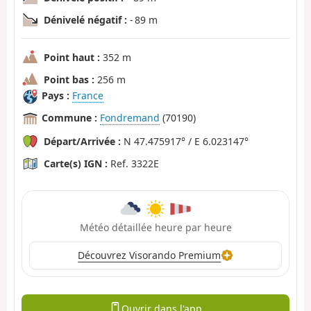
Dénivelé négatif :
- 89 m
Point haut :
352 m
Point bas :
256 m
Pays :
France
Commune :
Fondremand
(70190)
Départ/Arrivée :
N 47.475917° / E 6.023147°
Carte(s) IGN :
Ref. 3322E
Météo détaillée heure par heure
Découvrez Visorando Premium
Ouvrir dans l'app