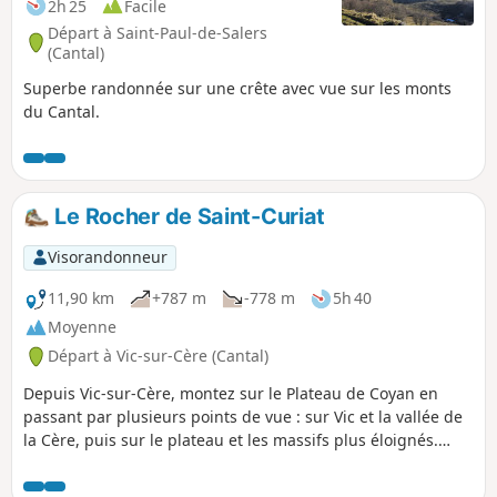
2h 25
Facile
Départ à Saint-Paul-de-Salers
(Cantal)
Superbe randonnée sur une crête avec vue sur les monts
du Cantal.
Le Rocher de Saint-Curiat
Visorandonneur
11,90 km
+787 m
-778 m
5h 40
Moyenne
Départ à Vic-sur-Cère (Cantal)
Depuis Vic-sur-Cère, montez sur le Plateau de Coyan en
passant par plusieurs points de vue : sur Vic et la vallée de
la Cère, puis sur le plateau et les massifs plus éloignés.
L'itinéraire passe par le Rocher de Saint-Curiat, un ancien
ermitage et la Grotte des Anglais, ancien abri pour les