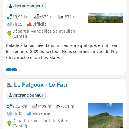
Visorandonneur
15,95 km
+875 m
-871 m
7h 05
Difficile
Départ à Mandailles-Saint-Julien
(Cantal)
Balade à la journée dans un cadre magnifique, en utilisant
les sentiers GR® du secteur. Nous sommes en vue du Puy
Chavaroche et du Puy Mary.
Le Falgoux - Le Fau
Visorandonneur
9,03 km
+408 m
-601 m
3h 45
Moyenne
Départ à Saint-Paul-de-Salers
(Cantal)