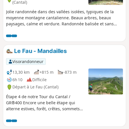
idéal pour les amoureux de randonnée
(Cantal)
Jolie randonnée dans des vallées isolées, typiques de la
moyenne montagne cantalienne. Beaux arbres, beaux
paysages, calme et verdure. Randonnée balisée et sans
difficulté particulière, si on aime les chemins et le relief.
Le Fau - Mandailles
Visorandonneur
13,30 km
+815 m
-873 m
6h 10
Difficile
Départ à Le Fau (Cantal)
Étape 4 de notre Tour du Cantal /
GR®400 Encore une belle étape qui
alterne estives, forêt, crêtes, sommets
(puy), cols. Longue, avec pas mal de
dénivelé positif comme négatif.
Prévoyez de l'eau, encore !