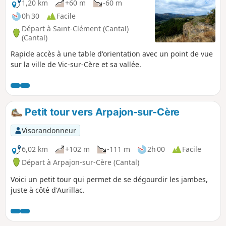
1,20 km
+60 m
-60 m
0h 30
Facile
Départ à Saint-Clément (Cantal)
(Cantal)
Rapide accès à une table d'orientation avec un point de vue
sur la ville de Vic-sur-Cère et sa vallée.
Petit tour vers Arpajon-sur-Cère
Visorandonneur
6,02 km
+102 m
-111 m
2h 00
Facile
Départ à Arpajon-sur-Cère (Cantal)
Voici un petit tour qui permet de se dégourdir les jambes,
juste à côté d'Aurillac.