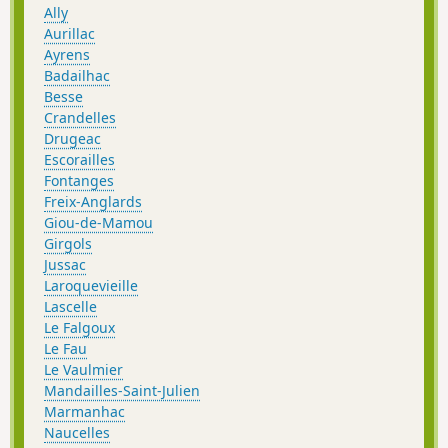
Ally
Aurillac
Ayrens
Badailhac
Besse
Crandelles
Drugeac
Escorailles
Fontanges
Freix-Anglards
Giou-de-Mamou
Girgols
Jussac
Laroquevieille
Lascelle
Le Falgoux
Le Fau
Le Vaulmier
Mandailles-Saint-Julien
Marmanhac
Naucelles