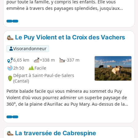
pour toute la famille, y compris les enfants. Elle vous
emmène à travers des paysages splendides, jusqu'aux
estives et vous offre une vue imprenable sur les burons,
témoins d'une tradition montagnarde encore bien vivante.
Une belle occasion de profiter de la nature tout en
découvrant l'authenticité de cette région. Une belle boucle
Le Puy Violent et la Croix des Vachers
qui combine nature, patrimoine et vues imprenables.
Visorandonneur
6,65 km
+338 m
-337 m
2h 50
Facile
Départ à Saint-Paul-de-Salers
(Cantal)
Petite balade facile qui vous mènera au sommet du Puy
Violent d'où vous pourrez admirer un superbe paysage de
360°, de la plaine d'Aurillac au Puy Mary. Au-dessus de la
Croix des Vachers, une table d'orientation vous précisera
chaque sommet.
La traversée de Cabrespine