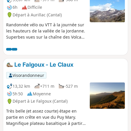
6h
Difficile
Départ à Aurillac (Cantal)
Randonnée vélo ou VTT à la journée sur
les hauteurs de la vallée de la Jordanne.
Superbes vues sur la chaîne des Volcans
d'Auvergne, routes peu fréquentées
dans l'ensemble, dénivelé, jolis petits
villages, douceur et verdure des
paysages auvergnats.
Le Falgoux - Le Claux
Visorandonneur
13,32 km
+711 m
-527 m
5h 50
Moyenne
Départ à Le Falgoux (Cantal)
Très belle (et assez courte) étape en
partie en crête en vue du Puy Mary.
Magnifique plateau basaltique à partir
du Luchard. Le parcours conduit au gîte