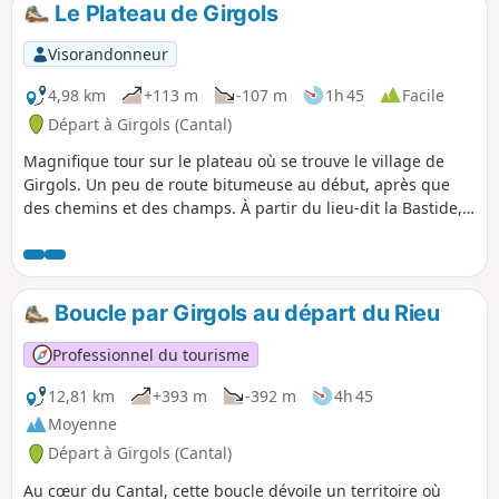
Le Plateau de Girgols
p
Visorandonneur
4,98 km
+113 m
-107 m
1h 45
Facile
Départ à Girgols (Cantal)
Magnifique tour sur le plateau où se trouve le village de
Girgols. Un peu de route bitumeuse au début, après que
des chemins et des champs. À partir du lieu-dit la Bastide,
vous êtes dans un monde sauvage, solitaire et magnifique.
Boucle par Girgols au départ du Rieu
Professionnel du tourisme
12,81 km
+393 m
-392 m
4h 45
Moyenne
Départ à Girgols (Cantal)
Au cœur du Cantal, cette boucle dévoile un territoire où