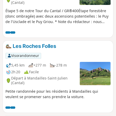
(Cantal)
Étape 5 de notre Tour du Cantal / GR®400Étape forestière
(donc ombragée) avec deux ascensions potentielles : le Puy
de l'Usclade et le Puy Griou. * Note du rédacteur : nous
décidons aussi de ne pas respecter l'itinéraire initial du
GR®400 qui va faire un large détour jusqu'au Col de Pertus
ce qui nous parait sans intérêt pour nous. Nous rejoindrons
le col de Gliziou par les PR® (Balisage Orange et Vert) qui
Les Roches Folles
remontent la vallée du Ruisseau du Luc.
Visorandonneur
5,45 km
+277 m
-278 m
2h 20
Facile
Départ à Mandailles-Saint-Julien
(Cantal)
Petite randonnée pour les résidents à Mandailles qui
veulent se promener sans prendre la voiture.