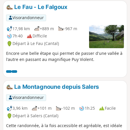
Le Fau - Le Falgoux
Visorandonneur
17,98 km
+889 m
-967 m
7h 40
Difficile
Départ à Le Fau (Cantal)
Encore une belle étape qui permet de passer d'une vallée à
l'autre en passant au magnifique Puy Violent.
La Montagnoune depuis Salers
Visorandonneur
3,96 km
+101 m
-102 m
1h 25
Facile
Départ à Salers (Cantal)
Cette randonnée, à la fois accessible et agréable, est idéale