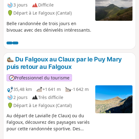
3 jours
Difficile
Départ à Le Falgoux (Cantal)
Belle randonnée de trois jours en
bivouac avec des dénivelés intéressants.
Du Falgoux au Claux par le Puy Mary
puis retour au Falgoux
Professionnel du tourisme
35,48 km
+1 641 m
-1 642 m
2 jours
Très difficile
Départ à Le Falgoux (Cantal)
Au départ de Lavialle (le Claux) ou du
Falgoux, découvrez des paysages variés
pour cette randonnée sportive. Des
forêts préservées, des plateaux en