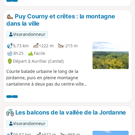
traverserez le bourg de Polminhac et les
hameaux de Comblat, Vixouze et Olmet.
Elle emprunte des petites routes
Puy Courny et crêtes : la montagne
agréables au relief légèrement marqué
dans la ville
des deux côtés de la vallée. Avec un vélo
électrique, la randonnée n'en sera que
Visorandonneur
plus accessible et plus courte. Attention
cependant aux deux traversées de la
9,73 km
+222 m
-215 m
N 122 !
3h 25
Facile
Départ à Aurillac (Cantal)
Courte balade urbaine le long de la
Jordanne, puis en pleine montagne
cantalienne à deux pas du centre-ville
d'Aurillac. Belles vues sur Aurillac et sur
la Chaîne des Puys. Présence de
troupeaux et de clôtures électriques.
Chiens interdits.
Les balcons de la vallée de la Jordanne
Visorandonneur
59,67 km
+977 m
-968 m