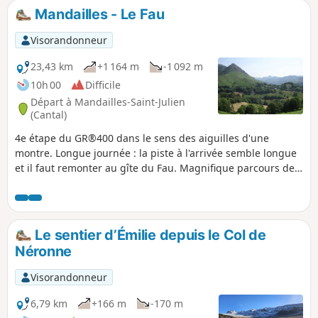
Mandailles - Le Fau
Visorandonneur
23,43 km
+1 164 m
-1 092 m
10h 00
Difficile
Départ à Mandailles-Saint-Julien
(Cantal)
4e étape du GR®400 dans le sens des aiguilles d'une
montre. Longue journée : la piste à l'arrivée semble longue
et il faut remonter au gîte du Fau. Magnifique parcours de
crête avant et après le Puy Chavaroche.
Le sentier d’Émilie depuis le Col de
Néronne
Visorandonneur
6,79 km
+166 m
-170 m