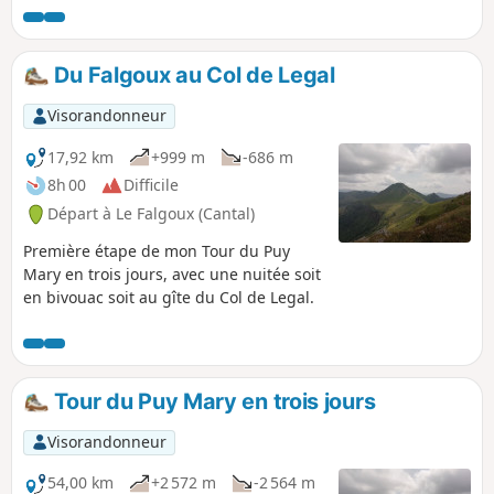
du Puy Mary, environ 1,5 km après le
village.
Du Falgoux au Col de Legal
Visorandonneur
17,92 km
+999 m
-686 m
8h 00
Difficile
Départ à Le Falgoux (Cantal)
Première étape de mon Tour du Puy
Mary en trois jours, avec une nuitée soit
en bivouac soit au gîte du Col de Legal.
Tour du Puy Mary en trois jours
Visorandonneur
54,00 km
+2 572 m
-2 564 m