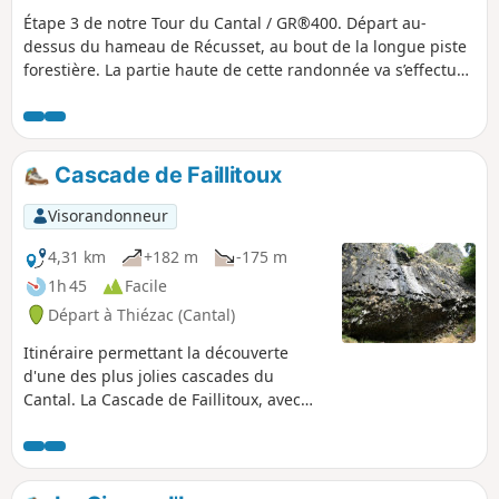
Étape 3 de notre Tour du Cantal / GR®400. Départ au-
dessus du hameau de Récusset, au bout de la longue piste
forestière. La partie haute de cette randonnée va s’effectuer
sur des pistes à découvert, sans ombre. La descente même
si certains passages sont ombragés reste exposée.
Cascade de Faillitoux
Visorandonneur
4,31 km
+182 m
-175 m
1h 45
Facile
Départ à Thiézac (Cantal)
Itinéraire permettant la découverte
d'une des plus jolies cascades du
Cantal. La Cascade de Faillitoux, avec
une chute d'eau d'une quarantaine de
mètres, franchit une coulée de lave avec
des orgues basaltiques au pied de la
cascade. Le joli hameau de