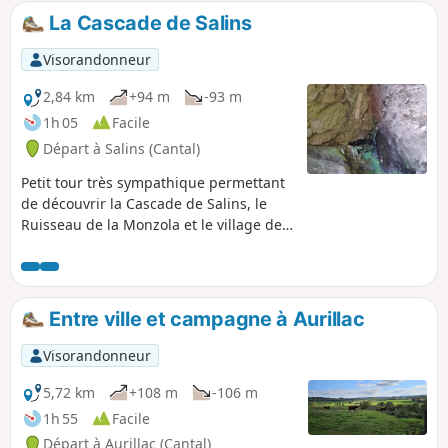
La Cascade de Salins
Visorandonneur
2,84 km
+94 m
-93 m
1h 05
Facile
Départ à Salins (Cantal)
Petit tour très sympathique permettant
de découvrir la Cascade de Salins, le
Ruisseau de la Monzola et le village de
Salins en grande partie à l'ombre des
sous-bois. De nombreux points d'intérêt
sur le parcours pour faire avancer les
enfants (cascade, pont de singe, rivière,
Entre ville et campagne à Aurillac
etc.). Chemin entièrement balisé en
Bleu. Un énorme merci à la
Visorandonneur
Communauté de Communes du Pays de
Mauriac pour l'aménagement et
5,72 km
+108 m
-106 m
l'entretien de cette balade.
1h 55
Facile
Départ à Aurillac (Cantal)