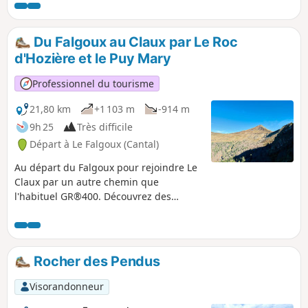
altitudes, un dénivelé conséquent et
une distance également adaptée pour
le trail si faite sur une journée.
Du Falgoux au Claux par Le Roc
d'Hozière et le Puy Mary
Professionnel du tourisme
21,80 km
+1 103 m
-914 m
9h 25
Très difficile
Départ à Le Falgoux (Cantal)
Au départ du Falgoux pour rejoindre Le
Claux par un autre chemin que
l'habituel GR®400. Découvrez des
paysages magnifiques et variés. Cette
randonnée fait partie d'une boucle
complète de 35 km à faire (comptez 6 à
8h en trail), et 2 jours avec une nuit au
Rocher des Pendus
Claux et/ou au Falgoux pour les
randonneurs.
Visorandonneur