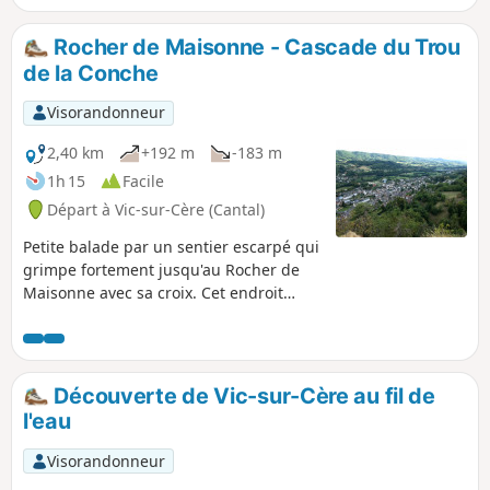
huguenots. En 2023, sentier entre (8) et (2) passant par le
Grotte des Anglais, interdit pour cause d'éboulement. Il est
Rocher de Maisonne - Cascade du Trou
toujours possible, jusqu'à indication contraire, de faire un
de la Conche
aller-retour jusqu'en (7) ou (8)
Visorandonneur
2,40 km
+192 m
-183 m
1h 15
Facile
Départ à Vic-sur-Cère (Cantal)
Petite balade par un sentier escarpé qui
grimpe fortement jusqu'au Rocher de
Maisonne avec sa croix. Cet endroit
offre un superbe point de vue sur la
ville de Vic-sur-Cère et la vallée de la
Cère, puis le détour par la Cascade du
Trou de la Conche procure un havre de
Découverte de Vic-sur-Cère au fil de
fraîcheur.
l'eau
Visorandonneur