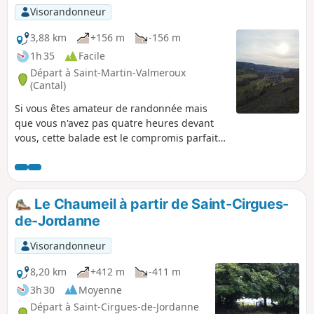
Visorandonneur
3,88 km
+156 m
-156 m
1h 35
Facile
Départ à Saint-Martin-Valmeroux
(Cantal)
Si vous êtes amateur de randonnée mais
que vous n'avez pas quatre heures devant
vous, cette balade est le compromis parfait !
Prenez de la hauteur et explorez Saint-
Martin-Valmeroux en suivant les petits
sentiers du coin. Vous pourrez profiter de
belles vues sur la vallée et découvrir les
Le Chaumeil à partir de Saint-Cirgues-
paysages de la région à votre propre
de-Jordanne
rythme. Une belle occasion de se promener
au calme, en famille ou seul, et de savourer
Visorandonneur
l'ambiance naturelle et paisible des lieux.
C’est un joli parcours qui allie calme et
8,20 km
+412 m
-411 m
nature, avec quelques passages techniques
3h 30
Moyenne
uniquement sur la première partie, mais
Départ à Saint-Cirgues-de-Jordanne