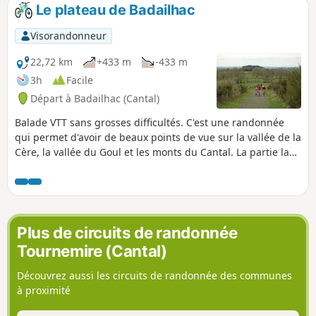
Le plateau de Badailhac
Visorandonneur
22,72 km
+433 m
-433 m
3h
Facile
Départ à Badailhac (Cantal)
Balade VTT sans grosses difficultés. C'est une randonnée
qui permet d'avoir de beaux points de vue sur la vallée de la
Cère, la vallée du Goul et les monts du Cantal. La partie la
plus difficile se trouve sur les deux derniers kilomètres!
Plus de circuits de randonnée
Tournemire (Cantal)
Découvrez aussi les circuits de randonnée des communes
à proximité