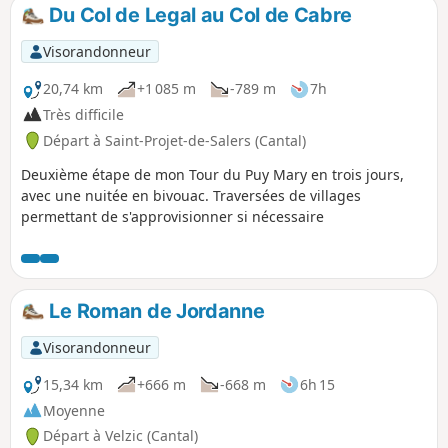
chemin, parsemé de nombreux cailloux, requiert de bonnes
Du Col de Legal au Col de Cabre
chaussures pour une progression confortable.
Heureusement, l’ombre généreuse des arbres vous
Visorandonneur
accompagnera tout au long du parcours, vous offrant des
pauses rafraîchissantes à chaque étape.
20,74 km
+1 085 m
-789 m
7h
Très difficile
Départ à Saint-Projet-de-Salers (Cantal)
Deuxième étape de mon Tour du Puy Mary en trois jours,
avec une nuitée en bivouac. Traversées de villages
permettant de s'approvisionner si nécessaire
Le Roman de Jordanne
Visorandonneur
15,34 km
+666 m
-668 m
6h 15
Moyenne
Départ à Velzic (Cantal)