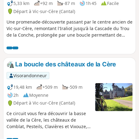
5,33 km
+92 m
-87 m
1h 45
Facile
Départ à Vic-sur-Cère (Cantal)
Une promenade-découverte passant par le centre ancien de
Vic-sur-Cère, remontant l'Iraliot jusqu'à la Cascade du Trou
de la Conche, prolongée par une boucle permettant de
longer le Bras de la Cère et découvrir une source d'eau
minérale oubliée.
La boucle des châteaux de la Cère
Visorandonneur
19,48 km
+509 m
-509 m
2h
Moyenne
Départ à Vic-sur-Cère (Cantal)
Ce circuit vous fera découvrir la basse
vallée de la Cère, les châteaux de
Comblat, Pesteils, Clavières et Vixouze,
ainsi que le manoir d'Olmet. Vous