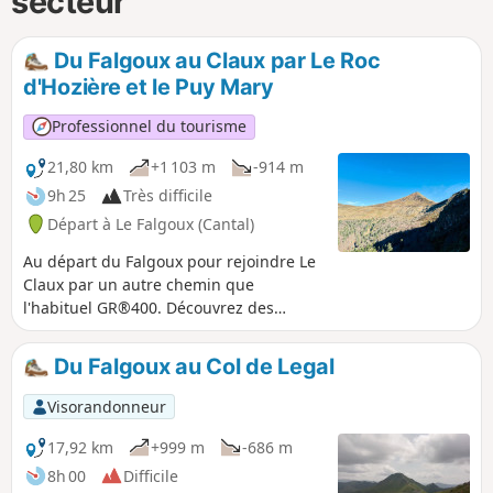
secteur
Du Falgoux au Claux par Le Roc
d'Hozière et le Puy Mary
Professionnel du tourisme
21,80 km
+1 103 m
-914 m
9h 25
Très difficile
Départ à Le Falgoux (Cantal)
Au départ du Falgoux pour rejoindre Le
Claux par un autre chemin que
l'habituel GR®400. Découvrez des
paysages magnifiques et variés. Cette
randonnée fait partie d'une boucle
Du Falgoux au Col de Legal
complète de 35 km à faire (comptez 6 à
8h en trail), et 2 jours avec une nuit au
Visorandonneur
Claux et/ou au Falgoux pour les
randonneurs.
17,92 km
+999 m
-686 m
8h 00
Difficile