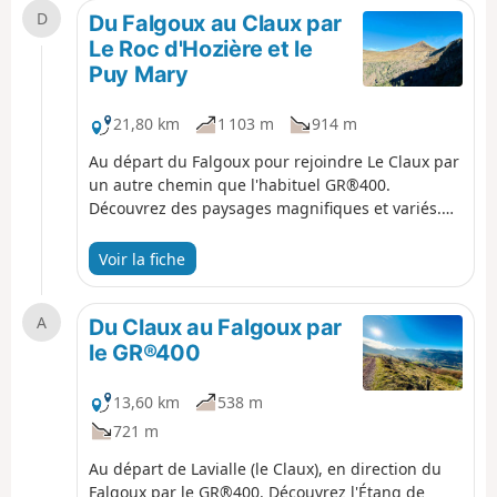
D
Du Falgoux au Claux par
Le Roc d'Hozière et le
Puy Mary
21,80 km
1 103 m
914 m
Au départ du Falgoux pour rejoindre Le Claux par
un autre chemin que l'habituel GR®400.
Découvrez des paysages magnifiques et variés.
Cette randonnée fait partie d'une boucle
complète de 35 km à faire (comptez 6 à 8h en
Voir la fiche
trail), et 2 jours avec une nuit au Claux et/ou au
Falgoux pour les randonneurs.
A
Du Claux au Falgoux par
le GR®400
13,60 km
538 m
721 m
Au départ de Lavialle (le Claux), en direction du
Falgoux par le GR®400. Découvrez l'Étang de