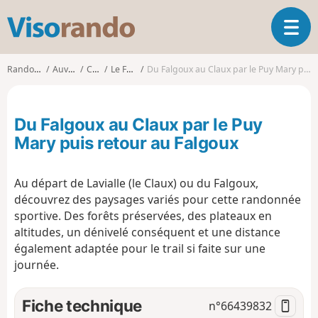
V
O
i
u
s
v
o
Randonnées
Auvergne
Cantal
Le Falgoux
Du Falgoux au Claux par le Puy Mary puis retour au Falgoux
r
r
i
a
r
n
Du Falgoux au Claux par le Puy
l
d
a
Mary puis retour au Falgoux
o
n
a
Au départ de Lavialle (le Claux) ou du Falgoux,
v
i
découvrez des paysages variés pour cette randonnée
g
sportive. Des forêts préservées, des plateaux en
a
altitudes, un dénivelé conséquent et une distance
t
également adaptée pour le trail si faite sur une
i
journée.
o
n
Fiche technique
n°
66439832