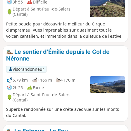
3h 55
Difficile
Départ à Saint-Paul-de-Salers
(Cantal)
Petite boucle pour découvrir le meilleur du Cirque
d'Impramau. Vues imprenables sur quasiment tout le
volcan cantalien, et immersion dans la quiétude de l'estive
d'Impramau. Les deux premiers tiers empruntent des
sentiers balisés et non balisés, le dernier tiers est
Le sentier d’Émilie depuis le Col de
quasiment hors sentier au milieu d'une estive, de rochers,
Néronne
de nombreux ruisseaux à traverser et des passages de
clôtures qu'il faut parfois chercher, mais ça en vaut la peine.
Visorandonneur
Vous évoluerez au milieu des animaux, vaches, chevaux et
brebis, gardées par des chiens de protection. Si vous êtes
6,79 km
+166 m
-170 m
matinal, il est fréquent d'y croiser des chamois, mouflons et
2h 25
Facile
marmottes, parfois aussi des vautours venus de Lozère.
Départ à Saint-Paul-de-Salers
Application Visorando conseillée
(Cantal)
Superbe randonnée sur une crête avec vue sur les monts
du Cantal.