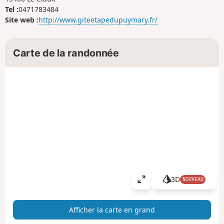
Tel :
0471783484
Site web :
http://www.giteetapedupuymary.fr/
Carte de la randonnée
3D
NOUVEAU
A
ff
i
Afficher la carte en grand
c