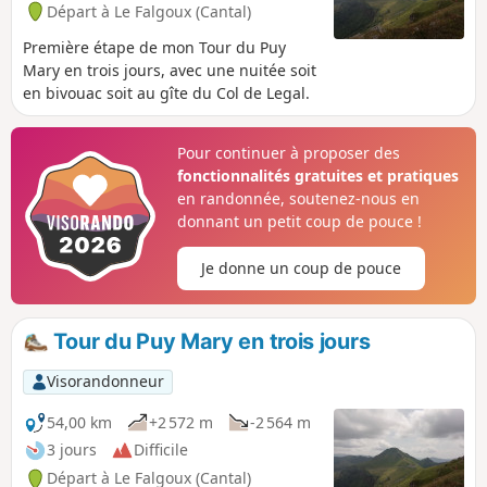
Départ à Le Falgoux (Cantal)
Première étape de mon Tour du Puy
Mary en trois jours, avec une nuitée soit
en bivouac soit au gîte du Col de Legal.
Pour continuer à proposer des
fonctionnalités gratuites et pratiques
en randonnée, soutenez-nous en
donnant un petit coup de pouce !
Je donne un coup de pouce
Tour du Puy Mary en trois jours
Visorandonneur
54,00 km
+2 572 m
-2 564 m
3 jours
Difficile
Départ à Le Falgoux (Cantal)