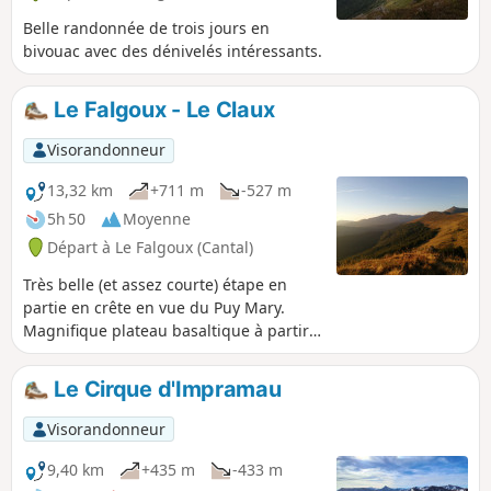
Belle randonnée de trois jours en
bivouac avec des dénivelés intéressants.
Le Falgoux - Le Claux
Visorandonneur
13,32 km
+711 m
-527 m
5h 50
Moyenne
Départ à Le Falgoux (Cantal)
Très belle (et assez courte) étape en
partie en crête en vue du Puy Mary.
Magnifique plateau basaltique à partir
du Luchard. Le parcours conduit au gîte
du Puy Mary, environ 1,5 km après le
Le Cirque d'Impramau
village.
Visorandonneur
9,40 km
+435 m
-433 m