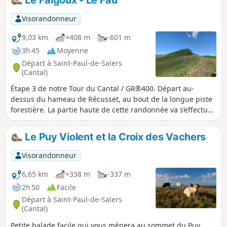
Le Falgoux - Le Fau
Visorandonneur
9,03 km
+408 m
-601 m
3h 45
Moyenne
Départ à Saint-Paul-de-Salers
(Cantal)
Étape 3 de notre Tour du Cantal / GR®400. Départ au-
dessus du hameau de Récusset, au bout de la longue piste
forestière. La partie haute de cette randonnée va s’effectuer
sur des pistes à découvert, sans ombre. La descente même
si certains passages sont ombragés reste exposée.
Le Puy Violent et la Croix des Vachers
Visorandonneur
6,65 km
+338 m
-337 m
2h 50
Facile
Départ à Saint-Paul-de-Salers
(Cantal)
Petite balade facile qui vous mènera au sommet du Puy