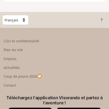
h
e
r
l
C
a
R
h
c
e
o
a
t
i
r
o
s
CGU et confidentialité
t
u
i
e
r
s
Plan du site
e
e
s
n
n
e
Emplois
g
h
z
r
Actualités
a
u
a
u
n
Coup de pouce 2026
n
t
p
d
a
Contact
y
s
Téléchargez l'application Visorando et partez à
l'aventure !