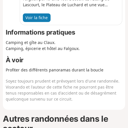
Lascourt, le Plateau de Luchard et une vue
imprenable sur les Monts du Cantal. Cette
randonnée fait partie d'une boucle complète de
Voir la fiche
35 km à faire (comptez 6 à 8h en trail) et 2 jours
avec une nuit au Claux et/ou au Falgoux pour les
Informations pratiques
randonneurs.
Camping et gîte au Claux.
Camping, épicerie et hôtel au Falgoux.
À voir
Profiter des différents panoramas durant la boucle
Soyez toujours prudent et prévoyant lors d'une randonnée.
Visorando et l'auteur de cette fiche ne pourront pas être
tenus responsables en cas d'accident ou de désagrément
quelconque survenu sur ce circuit.
Autres randonnées dans le