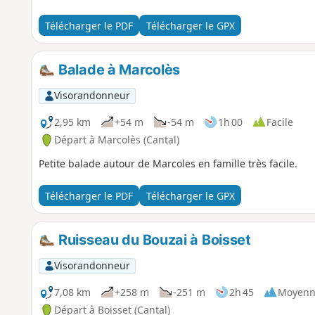
Télécharger le PDF
Télécharger le GPX
Balade à Marcolès
Visorandonneur
2,95 km
+54 m
-54 m
1h 00
Facile
Départ à Marcolès (Cantal)
Petite balade autour de Marcoles en famille très facile.
Télécharger le PDF
Télécharger le GPX
Ruisseau du Bouzai à Boisset
Visorandonneur
7,08 km
+258 m
-251 m
2h 45
Moyenn
Départ à Boisset (Cantal)