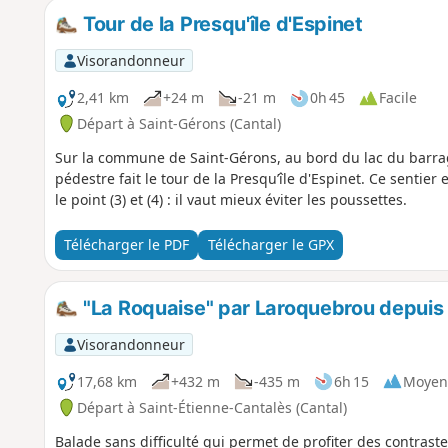
Tour de la Presqu'île d'Espinet
Visorandonneur
2,41 km
+24 m
-21 m
0h 45
Facile
Départ à Saint-Gérons (Cantal)
Sur la commune de Saint-Gérons, au bord du lac du barrag
pédestre fait le tour de la Presqu’île d'Espinet. Ce sentier 
le point (3) et (4) : il vaut mieux éviter les poussettes.
Télécharger le PDF
Télécharger le GPX
"La Roquaise" par Laroquebrou depuis
Visorandonneur
17,68 km
+432 m
-435 m
6h 15
Moyen
Départ à Saint-Étienne-Cantalès (Cantal)
Balade sans difficulté qui permet de profiter des contrast