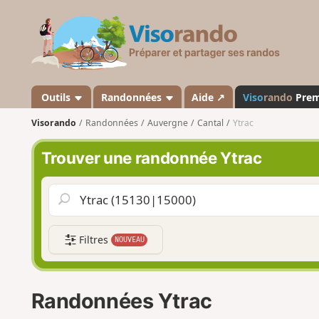
V
i
s
o
r
a
Outils
Randonnées
Aide ↗
Viso
rando
Pre
n
Visorando
Randonnées
Auvergne
Cantal
Ytrac
d
o
Trouver une randonnée Ytrac
Filtres
NOUVEAU
Randonnées Ytrac