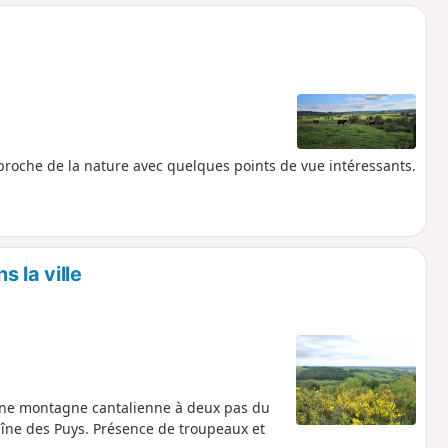
o
a
i
m
p
 proche de la nature avec quelques points de vue intéressants.
 la ville
eine montagne cantalienne à deux pas du
Chaîne des Puys. Présence de troupeaux et