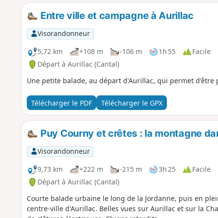
Entre ville et campagne à Aurillac
Visorandonneur
5,72 km
+108 m
-106 m
1h 55
Facile
Départ à Aurillac (Cantal)
Une petite balade, au départ d'Aurillac, qui permet d'être
Télécharger le PDF
Télécharger le GPX
Puy Courny et crêtes : la montagne dans
Visorandonneur
9,73 km
+222 m
-215 m
3h 25
Facile
Départ à Aurillac (Cantal)
Courte balade urbaine le long de la Jordanne, puis en pl
centre-ville d'Aurillac. Belles vues sur Aurillac et sur la 