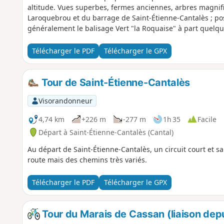
altitude. Vues superbes, fermes anciennes, arbres magnifi
Laroquebrou et du barrage de Saint-Étienne-Cantalès ; poss
généralement le balisage Vert "la Roquaise" à part quelque
Télécharger le PDF
Télécharger le GPX
Tour de Saint-Étienne-Cantalès
Visorandonneur
4,74 km
+226 m
-277 m
1h 35
Facile
Départ à Saint-Étienne-Cantalès (Cantal)
Au départ de Saint-Étienne-Cantalès, un circuit court et sa
route mais des chemins très variés.
Télécharger le PDF
Télécharger le GPX
Tour du Marais de Cassan (liaison dep