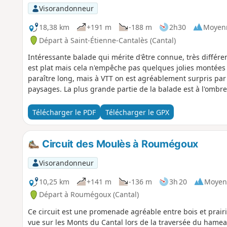
Visorandonneur
18,38 km
+191 m
-188 m
2h30
Moyen
Départ à Saint-Étienne-Cantalès (Cantal)
Intéressante balade qui mérite d'être connue, très différen
est plat mais cela n'empêche pas quelques jolies montées 
paraître long, mais à VTT on est agréablement surpris par 
paysages. La plus grande partie de la balade est à l'ombre
Télécharger le PDF
Télécharger le GPX
Circuit des Moulès à Roumégoux
Visorandonneur
10,25 km
+141 m
-136 m
3h 20
Moyen
Départ à Roumégoux (Cantal)
Ce circuit est une promenade agréable entre bois et prairie
vue sur les Monts du Cantal lors de la traversée du hamea