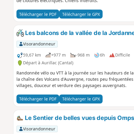
de clôtures électriques. Chiens interdits.
Télécharger le PDF
Télécharger le GPX
Les balcons de la vallée de la Jordann
Visorandonneur
59,67 km
+977 m
-968 m
6h
Difficile
Départ à Aurillac (Cantal)
Randonnée vélo ou VTT à la journée sur les hauteurs de la
la chaîne des Volcans d'Auvergne, routes peu fréquentées d
villages, douceur et verdure des paysages auvergnats.
Télécharger le PDF
Télécharger le GPX
Le Sentier de belles vues depuis Omp
Visorandonneur