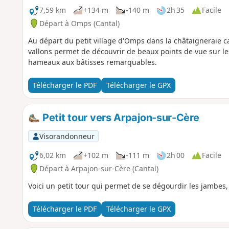
7,59 km
+134 m
-140 m
2h 35
Facile
Départ à Omps (Cantal)
Au départ du petit village d'Omps dans la châtaigneraie ca
vallons permet de découvrir de beaux points de vue sur le
hameaux aux bâtisses remarquables.
Télécharger le PDF
Télécharger le GPX
Petit tour vers Arpajon-sur-Cère
Visorandonneur
6,02 km
+102 m
-111 m
2h 00
Facile
Départ à Arpajon-sur-Cère (Cantal)
Voici un petit tour qui permet de se dégourdir les jambes, j
Télécharger le PDF
Télécharger le GPX