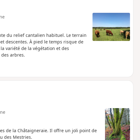
ne
te du relief cantalien habituel. Le terrain
et descentes. À pied le temps risque de
la variété de la végétation et des
 des arbres.
ne
s de la Châtaigneraie. Il offre un joli point de
u des Mestries.