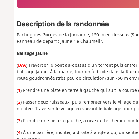
Description de la randonnée
Parking des Gorges de la Jordanne, 150 m en-dessous (Su
Panneau de départ : Jaune "le Chaumeil".
Balisage Jaune
(
D/A
) Traverser le pont au-dessus d'un torrent puis entrer 
balisage Jaune. À la mairie, tourner à droite dans la Rue 
route goudronnée (très peu de circulation) sur 750 m envi
(
1
) Prendre une piste en terre à gauche qui suit la courbe
(
2
) Passer deux ruisseaux, puis remonter vers le village d
montée. Traverser le village en suivant le balisage pour 
(
3
) Prendre une piste à gauche, à niveau. Le chemin monte
(
4
) À une barrière, monter, à droite à angle aigu, un sentier
d'un buron.