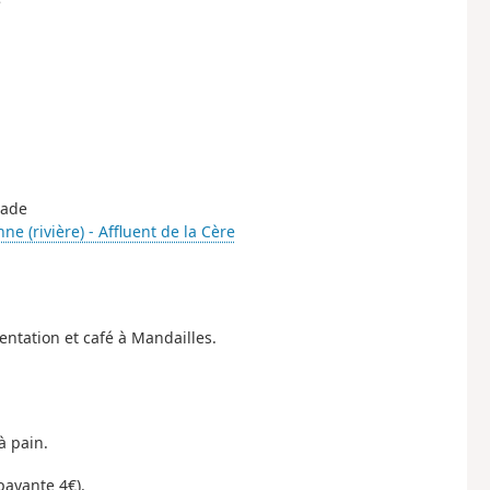
e
rade
ne (rivière) - Affluent de la Cère
entation et café à Mandailles.
à pain.
ayante 4€).