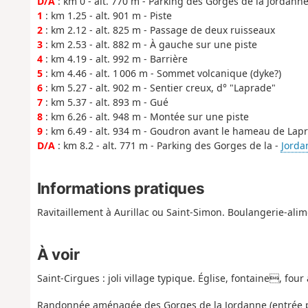
D/A
: km 0 - alt. 770 m - Parking des Gorges de la Jordann
1
: km 1.25 - alt. 901 m - Piste
2
: km 2.12 - alt. 825 m - Passage de deux ruisseaux
3
: km 2.53 - alt. 882 m - À gauche sur une piste
4
: km 4.19 - alt. 992 m - Barrière
5
: km 4.46 - alt. 1 006 m - Sommet volcanique (dyke?)
6
: km 5.27 - alt. 902 m - Sentier creux, d° "Laprade"
7
: km 5.37 - alt. 893 m - Gué
8
: km 6.26 - alt. 948 m - Montée sur une piste
9
: km 6.49 - alt. 934 m - Goudron avant le hameau de Lap
D/A
: km 8.2 - alt. 771 m - Parking des Gorges de la -
Jordan
Informations pratiques
Ravitaillement à Aurillac ou Saint-Simon. Boulangerie-alim
À voir
Saint-Cirgues : joli village typique. Église, fontaine, four 
Randonnée aménagée des Gorges de la Jordanne (entrée p