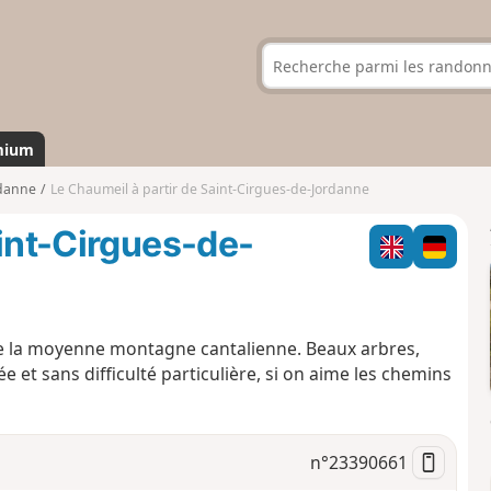
mium
rdanne
Le Chaumeil à partir de Saint-Cirgues-de-Jordanne
aint-Cirgues-de-
 de la moyenne montagne cantalienne. Beaux arbres,
et sans difficulté particulière, si on aime les chemins
n°
23390661