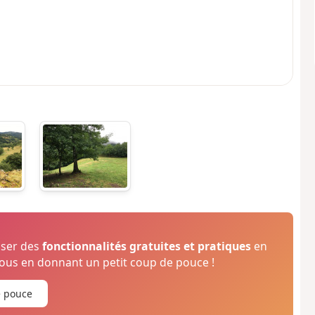
oser des
fonctionnalités gratuites et pratiques
en
us en donnant un petit coup de pouce !
e pouce