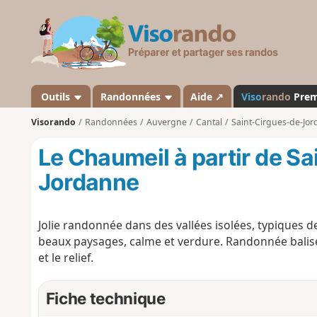
V
i
s
o
r
a
Outils
Randonnées
Aide ↗
Viso
rando
Pre
n
Visorando
Randonnées
Auvergne
Cantal
Saint-Cirgues-de-Jo
d
o
Le Chaumeil à partir de S
Jordanne
Jolie randonnée dans des vallées isolées, typiques
beaux paysages, calme et verdure. Randonnée balisée 
et le relief.
Fiche technique