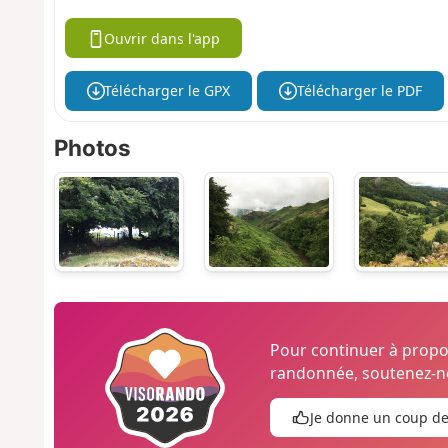
Ouvrir dans l'app
Télécharger le GPX
Télécharger le PDF
Photos
Pour continuer à prop
randonnée, soutenez-no
Je donne un coup d