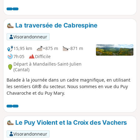
d'Auvergne, routes peu fréquentées
dans l'ensemble, dénivelé, jolis petits
villages, douceur et verdure des
paysages auvergnats.
La traversée de Cabrespine
Visorandonneur
15,95 km
+875 m
-871 m
7h 05
Difficile
Départ à Mandailles-Saint-Julien
(Cantal)
Balade à la journée dans un cadre magnifique, en utilisant
les sentiers GR® du secteur. Nous sommes en vue du Puy
Chavaroche et du Puy Mary.
Le Puy Violent et la Croix des Vachers
Visorandonneur