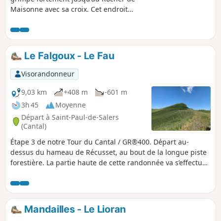
Maisonne avec sa croix. Cet endroit
offre un superbe point de vue sur la
ville de Vic-sur-Cère et la vallée de la
Cère, puis le détour par la Cascade du
Trou de la Conche procure un havre de
Le Falgoux - Le Fau
fraîcheur.
Visorandonneur
9,03 km
+408 m
-601 m
3h 45
Moyenne
Départ à Saint-Paul-de-Salers
(Cantal)
Étape 3 de notre Tour du Cantal / GR®400. Départ au-
dessus du hameau de Récusset, au bout de la longue piste
forestière. La partie haute de cette randonnée va s’effectuer
sur des pistes à découvert, sans ombre. La descente même
si certains passages sont ombragés reste exposée.
Mandailles - Le Lioran