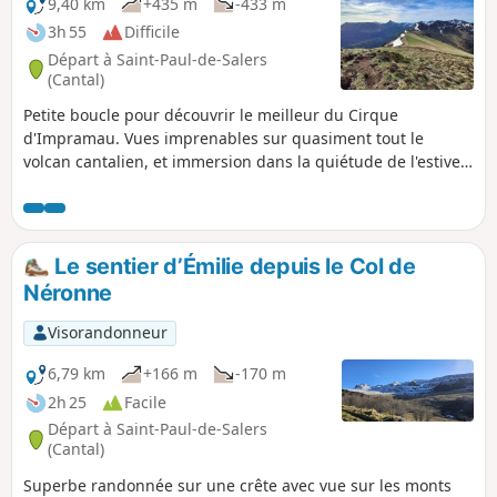
9,40 km
+435 m
-433 m
3h 55
Difficile
Départ à Saint-Paul-de-Salers
(Cantal)
Petite boucle pour découvrir le meilleur du Cirque
d'Impramau. Vues imprenables sur quasiment tout le
volcan cantalien, et immersion dans la quiétude de l'estive
d'Impramau. Les deux premiers tiers empruntent des
sentiers balisés et non balisés, le dernier tiers est
quasiment hors sentier au milieu d'une estive, de rochers,
de nombreux ruisseaux à traverser et des passages de
Le sentier d’Émilie depuis le Col de
clôtures qu'il faut parfois chercher, mais ça en vaut la peine.
Néronne
Vous évoluerez au milieu des animaux, vaches, chevaux et
brebis, gardées par des chiens de protection. Si vous êtes
Visorandonneur
matinal, il est fréquent d'y croiser des chamois, mouflons et
marmottes, parfois aussi des vautours venus de Lozère.
6,79 km
+166 m
-170 m
Application Visorando conseillée
2h 25
Facile
Départ à Saint-Paul-de-Salers
(Cantal)
Superbe randonnée sur une crête avec vue sur les monts