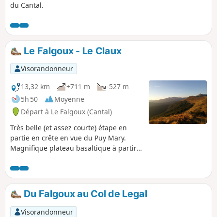
du Cantal.
Le Falgoux - Le Claux
Visorandonneur
13,32 km
+711 m
-527 m
5h 50
Moyenne
Départ à Le Falgoux (Cantal)
Très belle (et assez courte) étape en
partie en crête en vue du Puy Mary.
Magnifique plateau basaltique à partir
du Luchard. Le parcours conduit au gîte
du Puy Mary, environ 1,5 km après le
village.
Du Falgoux au Col de Legal
Visorandonneur