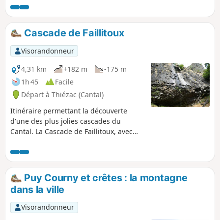
témoins d'une tradition montagnarde encore bien vivante.
Une belle occasion de profiter de la nature tout en
découvrant l'authenticité de cette région. Une belle boucle
Cascade de Faillitoux
qui combine nature, patrimoine et vues imprenables.
Visorandonneur
4,31 km
+182 m
-175 m
1h 45
Facile
Départ à Thiézac (Cantal)
Itinéraire permettant la découverte
d'une des plus jolies cascades du
Cantal. La Cascade de Faillitoux, avec
une chute d'eau d'une quarantaine de
mètres, franchit une coulée de lave avec
des orgues basaltiques au pied de la
cascade. Le joli hameau de
Puy Courny et crêtes : la montagne
Lasmolineries, avec son four à pain
dans la ville
rénové, mérite également le détour.
Visorandonneur