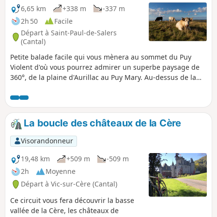
6,65 km
+338 m
-337 m
2h 50
Facile
Départ à Saint-Paul-de-Salers
(Cantal)
Petite balade facile qui vous mènera au sommet du Puy
Violent d'où vous pourrez admirer un superbe paysage de
360°, de la plaine d'Aurillac au Puy Mary. Au-dessus de la
Croix des Vachers, une table d'orientation vous précisera
chaque sommet.
La boucle des châteaux de la Cère
Visorandonneur
19,48 km
+509 m
-509 m
2h
Moyenne
Départ à Vic-sur-Cère (Cantal)
Ce circuit vous fera découvrir la basse
vallée de la Cère, les châteaux de