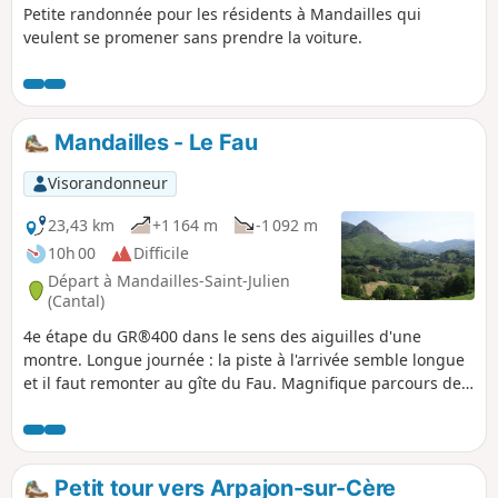
Petite randonnée pour les résidents à Mandailles qui
veulent se promener sans prendre la voiture.
Mandailles - Le Fau
Visorandonneur
23,43 km
+1 164 m
-1 092 m
10h 00
Difficile
Départ à Mandailles-Saint-Julien
(Cantal)
4e étape du GR®400 dans le sens des aiguilles d'une
montre. Longue journée : la piste à l'arrivée semble longue
et il faut remonter au gîte du Fau. Magnifique parcours de
crête avant et après le Puy Chavaroche.
Petit tour vers Arpajon-sur-Cère