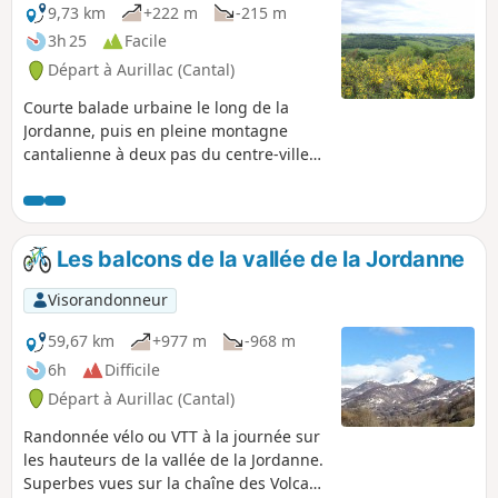
9,73 km
+222 m
-215 m
3h 25
Facile
Départ à Aurillac (Cantal)
Courte balade urbaine le long de la
Jordanne, puis en pleine montagne
cantalienne à deux pas du centre-ville
d'Aurillac. Belles vues sur Aurillac et sur
la Chaîne des Puys. Présence de
troupeaux et de clôtures électriques.
Chiens interdits.
Les balcons de la vallée de la Jordanne
Visorandonneur
59,67 km
+977 m
-968 m
6h
Difficile
Départ à Aurillac (Cantal)
Randonnée vélo ou VTT à la journée sur
les hauteurs de la vallée de la Jordanne.
Superbes vues sur la chaîne des Volcans