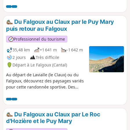
Du Falgoux au Claux par le Puy Mary
puis retour au Falgoux
Professionnel du tourisme
35,48 km
+1 641 m
-1 642 m
2 jours
Très difficile
Départ à Le Falgoux (Cantal)
Au départ de Lavialle (le Claux) ou du
Falgoux, découvrez des paysages variés
pour cette randonnée sportive. Des
forêts préservées, des plateaux en
altitudes, un dénivelé conséquent et
une distance également adaptée pour
le trail si faite sur une journée.
Du Falgoux au Claux par Le Roc
d'Hozière et le Puy Mary