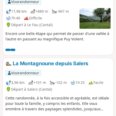
Visorandonneur
17,98 km
+889 m
-967 m
7h 40
Difficile
Départ à Le Fau (Cantal)
Encore une belle étape qui permet de passer d'une vallée à
l'autre en passant au magnifique Puy Violent.
La Montagnoune depuis Salers
Visorandonneur
3,96 km
+101 m
-102 m
1h 25
Facile
Départ à Salers (Cantal)
Cette randonnée, à la fois accessible et agréable, est idéale
pour toute la famille, y compris les enfants. Elle vous
emmène à travers des paysages splendides, jusqu'aux
estives et vous offre une vue imprenable sur les burons,