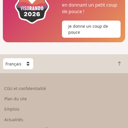
en donnant un petit coup
de pouce !
Je donne un coup de
pouce
C
R
h
e
o
t
i
o
s
CGU et confidentialité
u
i
r
s
Plan du site
e
s
n
e
Emplois
h
z
Actualités
a
u
u
n