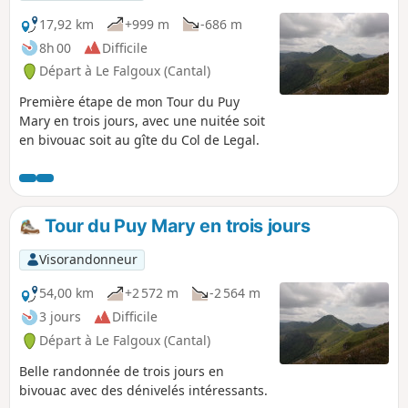
17,92 km
+999 m
-686 m
8h 00
Difficile
Départ à Le Falgoux (Cantal)
Première étape de mon Tour du Puy
Mary en trois jours, avec une nuitée soit
en bivouac soit au gîte du Col de Legal.
Tour du Puy Mary en trois jours
Visorandonneur
54,00 km
+2 572 m
-2 564 m
3 jours
Difficile
Départ à Le Falgoux (Cantal)
Belle randonnée de trois jours en
bivouac avec des dénivelés intéressants.