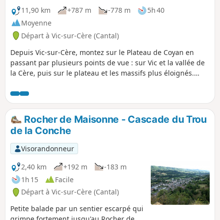
11,90 km
+787 m
-778 m
5h 40
Moyenne
Départ à Vic-sur-Cère (Cantal)
Depuis Vic-sur-Cère, montez sur le Plateau de Coyan en
passant par plusieurs points de vue : sur Vic et la vallée de
la Cère, puis sur le plateau et les massifs plus éloignés.
L'itinéraire passe par le Rocher de Saint-Curiat, un ancien
ermitage et la Grotte des Anglais, ancien abri pour les
huguenots. En 2023, sentier entre (8) et (2) passant par le
Grotte des Anglais, interdit pour cause d'éboulement. Il est
Rocher de Maisonne - Cascade du Trou
toujours possible, jusqu'à indication contraire, de faire un
de la Conche
aller-retour jusqu'en (7) ou (8)
Visorandonneur
2,40 km
+192 m
-183 m
1h 15
Facile
Départ à Vic-sur-Cère (Cantal)
Petite balade par un sentier escarpé qui
grimpe fortement jusqu'au Rocher de