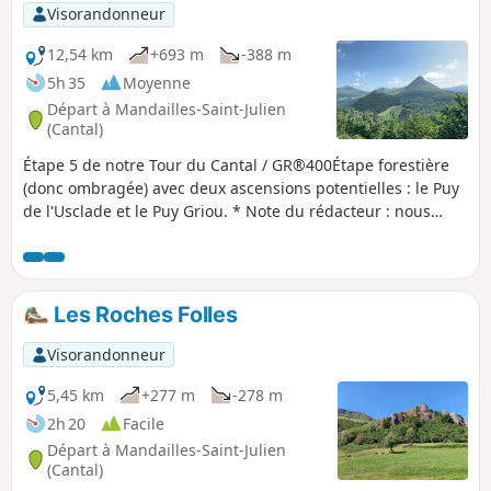
Visorandonneur
12,54 km
+693 m
-388 m
5h 35
Moyenne
Départ à Mandailles-Saint-Julien
(Cantal)
Étape 5 de notre Tour du Cantal / GR®400Étape forestière
(donc ombragée) avec deux ascensions potentielles : le Puy
de l'Usclade et le Puy Griou. * Note du rédacteur : nous
décidons aussi de ne pas respecter l'itinéraire initial du
GR®400 qui va faire un large détour jusqu'au Col de Pertus
ce qui nous parait sans intérêt pour nous. Nous rejoindrons
le col de Gliziou par les PR® (Balisage Orange et Vert) qui
Les Roches Folles
remontent la vallée du Ruisseau du Luc.
Visorandonneur
5,45 km
+277 m
-278 m
2h 20
Facile
Départ à Mandailles-Saint-Julien
(Cantal)