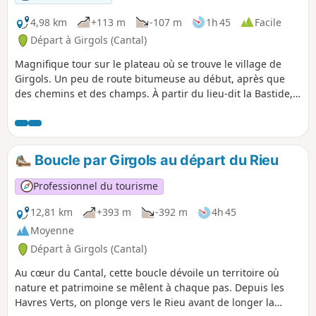
4,98 km
+113 m
-107 m
1h 45
Facile
Départ à Girgols (Cantal)
Magnifique tour sur le plateau où se trouve le village de
Girgols. Un peu de route bitumeuse au début, après que
des chemins et des champs. À partir du lieu-dit la Bastide,
vous êtes dans un monde sauvage, solitaire et magnifique.
Boucle par Girgols au départ du Rieu
Professionnel du tourisme
12,81 km
+393 m
-392 m
4h 45
Moyenne
Départ à Girgols (Cantal)
Au cœur du Cantal, cette boucle dévoile un territoire où
nature et patrimoine se mêlent à chaque pas. Depuis les
Havres Verts, on plonge vers le Rieu avant de longer la