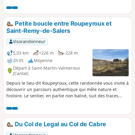
difficulté particulière, si on aime les chemins et le relief.
Petite boucle entre Roupeyroux et
Saint-Remy-de-Salers
Visorandonneur
5,03 km
+226 m
-228 m
2h 05
Moyenne
Départ à Saint-Martin-Valmeroux
(Cantal)
Depuis le lieu-dit Roupeyroux, cette randonnée vous invite à
découvrir un parcours authentique qui mêle nature et
histoire. Le sentier, en partie non balisé, suit des traces
anciennes utilisées autrefois lors des transhumances. Au fil
de votre marche, vous longerez le Ruisseau de Saint-Rémy,
dont les murmures apportent une sérénité bienvenue. Le
chemin, parsemé de nombreux cailloux, requiert de bonnes
Du Col de Legal au Col de Cabre
chaussures pour une progression confortable.
Heureusement, l’ombre généreuse des arbres vous