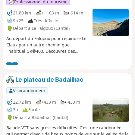
Professionnel du tourisme
21,80 km
+1 103 m
-914 m
9h 25
Très difficile
Départ à Le Falgoux (Cantal)
Au départ du Falgoux pour rejoindre Le
Claux par un autre chemin que
l'habituel GR®400. Découvrez des
paysages magnifiques et variés. Cette
randonnée fait partie d'une boucle
complète de 35 km à faire (comptez 6 à
8h en trail), et 2 jours avec une nuit au
Le plateau de Badailhac
Claux et/ou au Falgoux pour les
randonneurs.
Visorandonneur
22,72 km
+433 m
-433 m
3h
Facile
Départ à Badailhac (Cantal)
Balade VTT sans grosses difficultés. C'est une randonnée
qui permet d'avoir de beaux points de vue sur la vallée de la