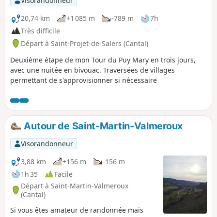
Visorandonneur
accompagnera tout au long du parcours, vous offrant des
pauses rafraîchissantes à chaque étape.
20,74 km
+1 085 m
-789 m
7h
Très difficile
Départ à Saint-Projet-de-Salers (Cantal)
Deuxième étape de mon Tour du Puy Mary en trois jours,
avec une nuitée en bivouac. Traversées de villages
permettant de s'approvisionner si nécessaire
Autour de Saint-Martin-Valmeroux
Visorandonneur
3,88 km
+156 m
-156 m
1h 35
Facile
Départ à Saint-Martin-Valmeroux
(Cantal)
Si vous êtes amateur de randonnée mais