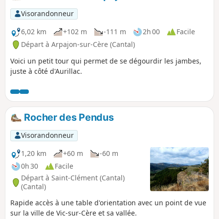
Visorandonneur
6,02 km
+102 m
-111 m
2h 00
Facile
Départ à Arpajon-sur-Cère (Cantal)
Voici un petit tour qui permet de se dégourdir les jambes,
juste à côté d'Aurillac.
Rocher des Pendus
Visorandonneur
1,20 km
+60 m
-60 m
0h 30
Facile
Départ à Saint-Clément (Cantal)
(Cantal)
Rapide accès à une table d'orientation avec un point de vue
sur la ville de Vic-sur-Cère et sa vallée.