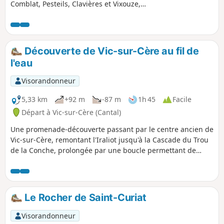
Comblat, Pesteils, Clavières et Vixouze,
ainsi que le manoir d'Olmet. Vous
traverserez le bourg de Polminhac et les
hameaux de Comblat, Vixouze et Olmet.
Elle emprunte des petites routes
Découverte de Vic-sur-Cère au fil de
agréables au relief légèrement marqué
l'eau
des deux côtés de la vallée. Avec un vélo
électrique, la randonnée n'en sera que
Visorandonneur
plus accessible et plus courte. Attention
cependant aux deux traversées de la
5,33 km
+92 m
-87 m
1h 45
Facile
N 122 !
Départ à Vic-sur-Cère (Cantal)
Une promenade-découverte passant par le centre ancien de
Vic-sur-Cère, remontant l'Iraliot jusqu'à la Cascade du Trou
de la Conche, prolongée par une boucle permettant de
longer le Bras de la Cère et découvrir une source d'eau
minérale oubliée.
Le Rocher de Saint-Curiat
Visorandonneur