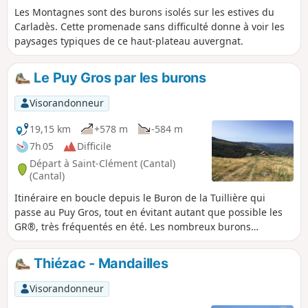
Les Montagnes sont des burons isolés sur les estives du
Carladès. Cette promenade sans difficulté donne à voir les
paysages typiques de ce haut-plateau auvergnat.
Le Puy Gros par les burons
Visorandonneur
19,15 km
+578 m
-584 m
7h 05
Difficile
Départ à Saint-Clément (Cantal)
(Cantal)
Itinéraire en boucle depuis le Buron de la Tuillière qui
passe au Puy Gros, tout en évitant autant que possible les
GR®, très fréquentés en été. Les nombreux burons
rencontrés au fil de la randonnée offrent de beaux
moments. Randonnée réservée à des randonneurs
Thiézac - Mandailles
expérimentés (orientation, troupeaux, barbelés). Attention :
traversées de pâtures, avec vaches et taureaux. Donc
Visorandonneur
prudence (chiens, enfants, etc.). Et ne pas oublier de