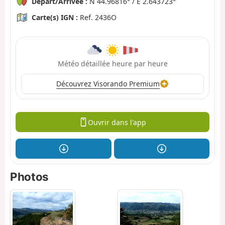
Départ/Arrivée :
N 44.96816° / E 2.643723°
Carte(s) IGN :
Ref. 2436O
Météo détaillée heure par heure
Découvrez Visorando Premium
Ouvrir dans l'app
Photos