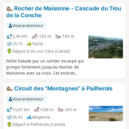
Rocher de Maisonne - Cascade du Trou
de la Conche
Visorandonneur
2,40 km
+192 m
-183 m
1h 15
Facile
Départ à Vic-sur-Cère (Cantal)
Petite balade par un sentier escarpé qui
grimpe fortement jusqu'au Rocher de
Maisonne avec sa croix. Cet endroit
offre un superbe point de vue sur la
ville de Vic-sur-Cère et la vallée de la
Circuit des "Montagnes" à Pailherols
Cère, puis le détour par la Cascade du
Trou de la Conche procure un havre de
Visorandonneur
fraîcheur.
10,07 km
+258 m
-263 m
3h 35
Moyenne
Départ à Pailherols (Cantal)