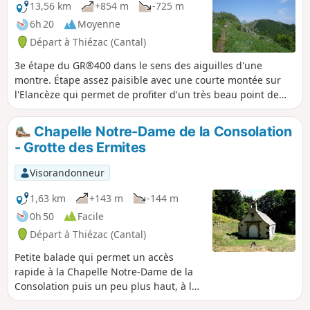
refermer les portails après vos passages.
13,56 km
+854 m
-725 m
6h 20
Moyenne
Départ à Thiézac (Cantal)
3e étape du GR®400 dans le sens des aiguilles d'une
montre. Étape assez paisible avec une courte montée sur
l'Elancèze qui permet de profiter d'un très beau point de
vue sur les sommets ainsi que sur l'étape de la veille.
Chapelle Notre-Dame de la Consolation
- Grotte des Ermites
Visorandonneur
1,63 km
+143 m
-144 m
0h 50
Facile
Départ à Thiézac (Cantal)
Petite balade qui permet un accès
rapide à la Chapelle Notre-Dame de la
Consolation puis un peu plus haut, à la
Grotte des Ermites surplombée par la