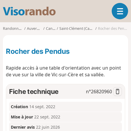
V
O
i
u
s
v
o
Randonnées
Auvergne
Cantal
Saint-Clément (Cantal)
Rocher des Pendus
r
r
i
a
r
n
Rocher des Pendus
l
d
a
o
n
Rapide accès à une table d'orientation avec un point
a
de vue sur la ville de Vic-sur-Cère et sa vallée.
v
i
g
Fiche technique
n°
26820960
a
t
i
Création
14 sept. 2022
o
Mise à jour
22 sept. 2022
n
Dernier avis
22 juin 2026