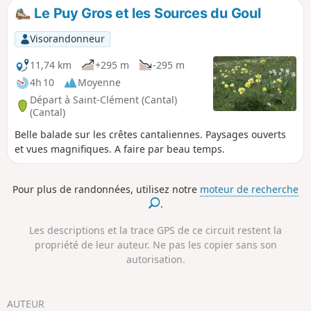
statue de l'Archange Saint-Michel. Cet
Le Puy Gros et les Sources du Goul
endroit offre une vue magnifique sur
Thiézac, la vallée de la Cère, le Chaos de
Visorandonneur
Casteltinet et la chaîne de montagnes,
de Puy Gros au Plomb du Cantal.
11,74 km
+295 m
-295 m
4h 10
Moyenne
Départ à Saint-Clément (Cantal)
(Cantal)
Belle balade sur les crêtes cantaliennes. Paysages ouverts
et vues magnifiques. A faire par beau temps.
Pour plus de randonnées, utilisez notre
moteur de recherche
.
Les descriptions et la trace GPS de ce circuit restent la
propriété de leur auteur. Ne pas les copier sans son
autorisation.
AUTEUR