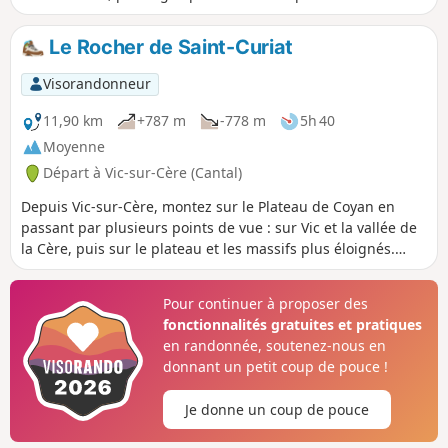
longer le Bras de la Cère et découvrir une source d'eau
minérale oubliée.
Le Rocher de Saint-Curiat
Visorandonneur
11,90 km
+787 m
-778 m
5h 40
Moyenne
Départ à Vic-sur-Cère (Cantal)
Depuis Vic-sur-Cère, montez sur le Plateau de Coyan en
passant par plusieurs points de vue : sur Vic et la vallée de
la Cère, puis sur le plateau et les massifs plus éloignés.
L'itinéraire passe par le Rocher de Saint-Curiat, un ancien
ermitage et la Grotte des Anglais, ancien abri pour les
Pour continuer à proposer des
huguenots. En 2023, sentier entre (8) et (2) passant par le
fonctionnalités gratuites et pratiques
Grotte des Anglais, interdit pour cause d'éboulement. Il est
en randonnée, soutenez-nous en
toujours possible, jusqu'à indication contraire, de faire un
donnant un petit coup de pouce !
aller-retour jusqu'en (7) ou (8)
Je donne un coup de pouce