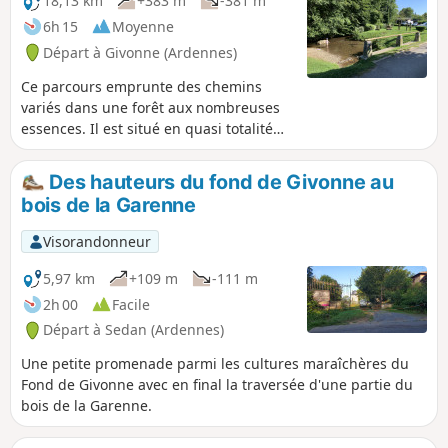
18,13 km
+383 m
-381 m
6h 15
Moyenne
Départ à Givonne (Ardennes)
Ce parcours emprunte des chemins
variés dans une forêt aux nombreuses
essences. Il est situé en quasi totalité
dans la Forêt Domaniale de Sedan.
Des hauteurs du fond de Givonne au
bois de la Garenne
Visorandonneur
5,97 km
+109 m
-111 m
2h 00
Facile
Départ à Sedan (Ardennes)
Une petite promenade parmi les cultures maraîchères du
Fond de Givonne avec en final la traversée d'une partie du
bois de la Garenne.