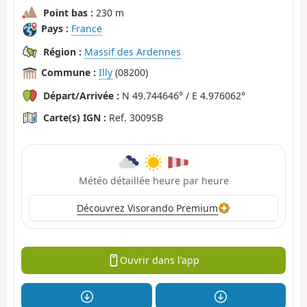
Point bas :
230 m
Pays :
France
Région :
Massif des Ardennes
Commune :
Illy
(08200)
Départ/Arrivée :
N 49.744646° / E 4.976062°
Carte(s) IGN :
Ref. 3009SB
Météo détaillée heure par heure
Découvrez Visorando Premium
Ouvrir dans l'app