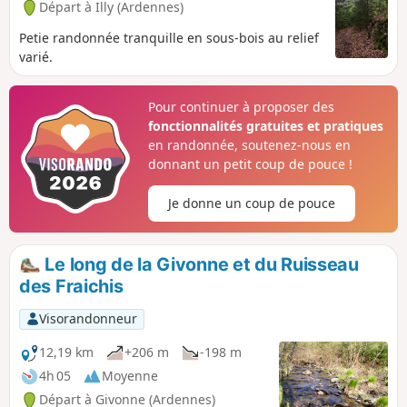
Départ à Illy (Ardennes)
Petie randonnée tranquille en sous-bois au relief
varié.
Pour continuer à proposer des
fonctionnalités gratuites et pratiques
en randonnée, soutenez-nous en
donnant un petit coup de pouce !
Je donne un coup de pouce
Le long de la Givonne et du Ruisseau
des Fraichis
Visorandonneur
12,19 km
+206 m
-198 m
4h 05
Moyenne
Départ à Givonne (Ardennes)