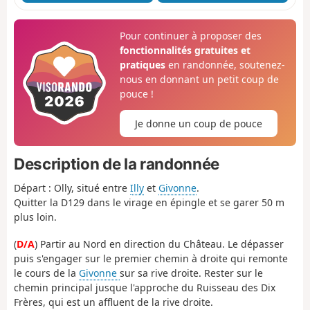
Pour continuer à proposer des
fonctionnalités gratuites et
pratiques
en randonnée, soutenez-
nous en donnant un petit coup de
pouce !
Je donne un coup de pouce
Description de la randonnée
Départ : Olly, situé entre
Illy
et
Givonne
.
Quitter la D129 dans le virage en épingle et se garer 50 m
plus loin.
(
D/A
) Partir au Nord en direction du Château. Le dépasser
puis s'engager sur le premier chemin à droite qui remonte
le cours de la
Givonne
sur sa rive droite. Rester sur le
chemin principal jusque l'approche du Ruisseau des Dix
Frères, qui est un affluent de la rive droite.