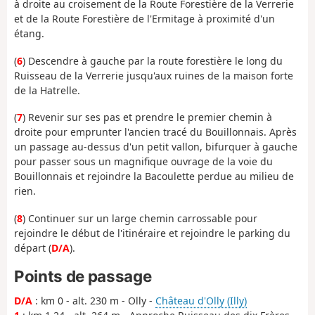
à droite au croisement de la Route Forestière de la Verrerie
et de la Route Forestière de l'Ermitage à proximité d'un
étang.
(
6
) Descendre à gauche par la route forestière le long du
Ruisseau de la Verrerie jusqu'aux ruines de la maison forte
de la Hatrelle.
(
7
) Revenir sur ses pas et prendre le premier chemin à
droite pour emprunter l'ancien tracé du Bouillonnais. Après
un passage au-dessus d'un petit vallon, bifurquer à gauche
pour passer sous un magnifique ouvrage de la voie du
Bouillonnais et rejoindre la Bacoulette perdue au milieu de
rien.
(
8
) Continuer sur un large chemin carrossable pour
rejoindre le début de l'itinéraire et rejoindre le parking du
départ (
D/A
).
Points de passage
D/A
: km 0 - alt. 230 m - Olly -
Château d'Olly (Illy)