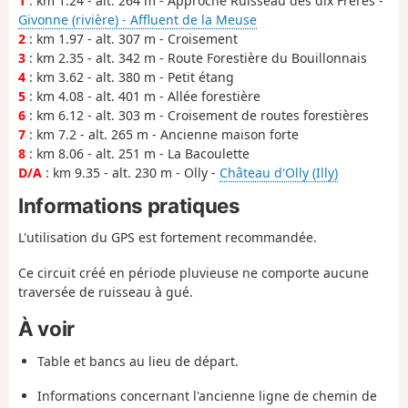
1
: km 1.24 - alt. 264 m - Approche Ruisseau des dix Frères -
Givonne (rivière) - Affluent de la Meuse
2
: km 1.97 - alt. 307 m - Croisement
3
: km 2.35 - alt. 342 m - Route Forestière du Bouillonnais
4
: km 3.62 - alt. 380 m - Petit étang
5
: km 4.08 - alt. 401 m - Allée forestière
6
: km 6.12 - alt. 303 m - Croisement de routes forestières
7
: km 7.2 - alt. 265 m - Ancienne maison forte
8
: km 8.06 - alt. 251 m - La Bacoulette
D/A
: km 9.35 - alt. 230 m - Olly -
Château d'Olly (Illy)
Informations pratiques
L'utilisation du GPS est fortement recommandée.
Ce circuit créé en période pluvieuse ne comporte aucune
traversée de ruisseau à gué.
À voir
Table et bancs au lieu de départ.
Informations concernant l'ancienne ligne de chemin de