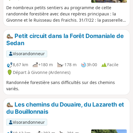
De nombreux petits sentiers au programme de cette
randonnée forestière avec deux repères principaux : la
Givonne et le Ruisseau des Fraichis. 31/7/22 : la passerelle
sur la Givonne en (6) est entièrement restaurée
Petit circuit dans la Forêt Domaniale de
Sedan
Visorandonneur
8,67 km
+180 m
-178 m
3h 00
Facile
Départ à Givonne (Ardennes)
Randonnée forestière sans difficultés sur des chemins
variès.
Les chemins du Douaire, du Lazareth et
du Bouillonnais
Visorandonneur