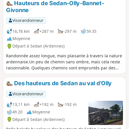
Hauteurs de Sedan-Olly-Bannet-
Givonne
Visorandonneur
16,78 km
+287 m
-297 m
5h 35
Moyenne
Départ à Sedan (Ardennes)
Randonnée assez longue, mais plaisante à travers la nature
ardennaise.Un peu de chemin sans ombre, mais cela reste
raisonnable. Quelques chemins sont empruntés par des
VTT, soyez donc vigilants.Avoir une bonne condition
physique tout de même.
Des hauteurs de Sedan au val d'Olly
Visorandonneur
13,11 km
+192 m
-192 m
4h 20
Moyenne
Départ à Sedan (Ardennes)