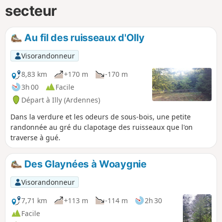
secteur
Au fil des ruisseaux d'Olly
Visorandonneur
8,83 km
+170 m
-170 m
3h 00
Facile
Départ à Illy (Ardennes)
Dans la verdure et les odeurs de sous-bois, une petite
randonnée au gré du clapotage des ruisseaux que l'on
traverse à gué.
Des Glaynées à Woaygnie
Visorandonneur
7,71 km
+113 m
-114 m
2h 30
Facile