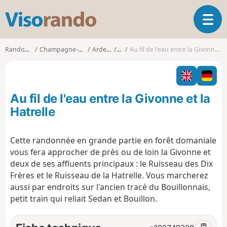
V
O
i
u
s
v
o
Randonnées
Champagne-Ardenne
Ardennes
Illy
Au fil de l'eau entre la Givonne et la Hatrelle
r
r
i
a
r
n
l
d
Au fil de l'eau entre la Givonne et la
a
o
n
Hatrelle
a
v
Cette randonnée en grande partie en forêt domaniale
i
vous fera approcher de près ou de loin la Givonne et
g
a
deux de ses affluents principaux : le Ruisseau des Dix
t
Frères et le Ruisseau de la Hatrelle. Vous marcherez
i
aussi par endroits sur l'ancien tracé du Bouillonnais,
o
petit train qui reliait Sedan et Bouillon.
n