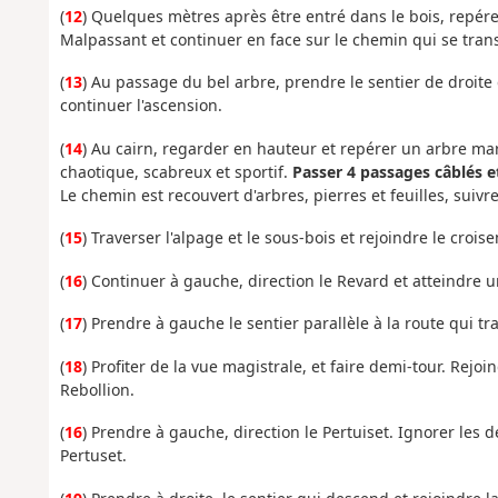
(
12
) Quelques mètres après être entré dans le bois, repér
Malpassant et continuer en face sur le chemin qui se tran
(
13
) Au passage du bel arbre, prendre le sentier de droite 
continuer l'ascension.
(
14
) Au cairn, regarder en hauteur et repérer un arbre mar
chaotique, scabreux et sportif.
Passer 4 passages câblés e
Le chemin est recouvert d'arbres, pierres et feuilles, suiv
(
15
) Traverser l'alpage et le sous-bois et rejoindre le cro
(
16
) Continuer à gauche, direction le Revard et atteindre 
(
17
) Prendre à gauche le sentier parallèle à la route qui t
(
18
) Profiter de la vue magistrale, et faire demi-tour. Rejo
Rebollion.
(
16
) Prendre à gauche, direction le Pertuiset. Ignorer les d
Pertuset.