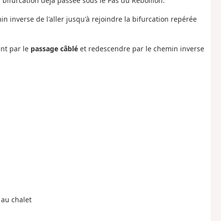
a bifurcation déjà passée sous le Pas du Rebollion.
n inverse de l'aller jusqu'à rejoindre la bifurcation repérée
nt par le
passage câblé
et redescendre par le chemin inverse
 au chalet