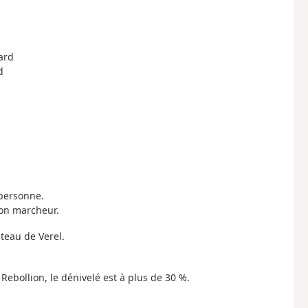
vard
d
 personne.
on marcheur.
ateau de Verel.
ebollion, le dénivelé est à plus de 30 %.