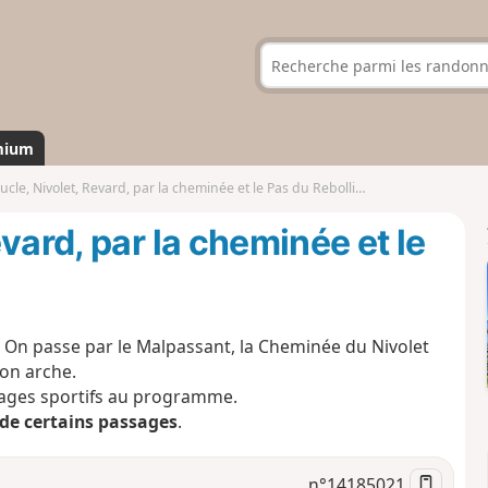
mium
le, Nivolet, Revard, par la cheminée et le Pas du Rebollion
vard, par la cheminée et le
 ! On passe par le Malpassant, la Cheminée du Nivolet
son arche.
sages sportifs au programme.
é de certains passages
.
n°
14185021