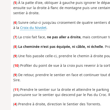
(
5
) À la patte d'oie, obliquer à gauche puis ignorer le dé
ensuite sur la droite à flanc de montagne puis une centai
sentier à droite.
(
6
) Suivre celui-ci jusqu'au croisement de quatre sentiers
à la
Croix du Nivolet
.
(
7
) La croix fait face,
ne pas aller a droite
, mais continuer t
(
8
)
La cheminée n'est pas équipée, ni câble, ni échelle
. Pr
(
9
) Une fois passée celle-ci, prendre le chemin à droite pou
(
10
) Profiter du point de vue à la croix puis revenir à la so
(
9
) De retour, prendre le sentier en face et continuer tout 
Sire.
(
11
) Prendre le sentier sur la droite et atteindre le parking
poursuivre sur le sentier qui descend par le Pas du Croc. Rejo
(
4
) Prendre à droite, direction le Sentier des Torrents.