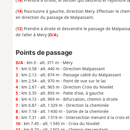
(
19
) Prendre à droite, le sentier qui descend et rejoindre l
(
14
) Poursuivre à gauche, direction Mery. Effectuer le chemi
en direction du passage de Malpassant.
(
12
) Prendre à droite et descendre le passage de Malpassa
de l'aller à Mery (
D/A
).
Points de passage
D/A
: km 0 - alt. 371 m - Méry
1
: km 0.58 - alt. 440 m - Direction Malpassant
2
: km 2.12 - alt. 874 m - Passage cablé du Malpassant
3
: km 2.54 - alt. 970 m - Point de vue sur le lac
4
: km 2.67 - alt. 963 m - Direction Croix du Nivolet
5
: km 3.35 - alt. 893 m - Patte d'oie, à gauche
6
: km 4.72 - alt. 969 m - Bifurcation, chemin à droite
7
: km 6.87 - alt. 1 329 m - Direction la cheminée
8
: km 7.18 - alt. 1 430 m - Sortie de la cheminée
9
: km 7.31 - alt. 1 519 m - Intersection menant à la croix et
10
: km 7.45 - alt. 1 545 m - Croix du Nivolet
11
: km 9.73 - alt. 1 501 m - Chemin descendant