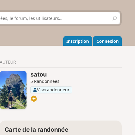
R
e
c
h
e
Inscription
Connexion
r
c
h
AUTEUR
e
r
satou
5 Randonnées
Visorandonneur
Carte de la randonnée