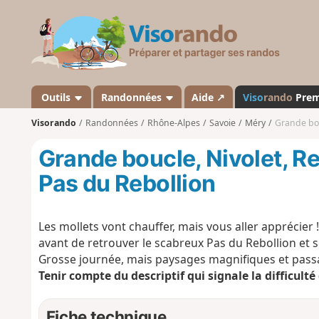
V
i
s
o
r
a
Outils
Randonnées
Aide ↗
Viso
rando
Pre
n
Visorando
Randonnées
Rhône-Alpes
Savoie
Méry
Grande bouc
d
o
Grande boucle, Nivolet, Re
Pas du Rebollion
Les mollets vont chauffer, mais vous aller apprécier
avant de retrouver le scabreux Pas du Rebollion et 
Grosse journée, mais paysages magnifiques et pas
Tenir compte du descriptif qui signale la difficult
Fiche technique