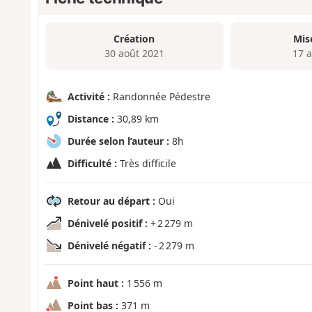
Création
Mis
30 août 2021
17 a
Activité :
Randonnée Pédestre
Distance :
30,89 km
Durée selon l’auteur :
8h
Difficulté :
Très difficile
Retour au départ :
Oui
Dénivelé positif :
+ 2 279 m
Dénivelé négatif :
- 2 279 m
Point haut :
1 556 m
Point bas :
371 m