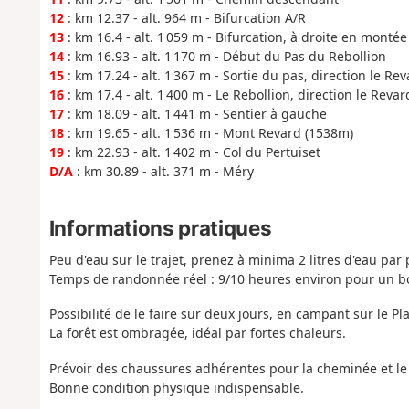
12
: km 12.37 - alt. 964 m - Bifurcation A/R
13
: km 16.4 - alt. 1 059 m - Bifurcation, à droite en montée
14
: km 16.93 - alt. 1 170 m - Début du Pas du Rebollion
15
: km 17.24 - alt. 1 367 m - Sortie du pas, direction le Re
16
: km 17.4 - alt. 1 400 m - Le Rebollion, direction le Revar
17
: km 18.09 - alt. 1 441 m - Sentier à gauche
18
: km 19.65 - alt. 1 536 m - Mont Revard (1538m)
19
: km 22.93 - alt. 1 402 m - Col du Pertuiset
D/A
: km 30.89 - alt. 371 m - Méry
Informations pratiques
Peu d'eau sur le trajet, prenez à minima 2 litres d'eau par
Temps de randonnée réel : 9/10 heures environ pour un b
Possibilité de le faire sur deux jours, en campant sur le Pl
La forêt est ombragée, idéal par fortes chaleurs.
Prévoir des chaussures adhérentes pour la cheminée et le R
Bonne condition physique indispensable.