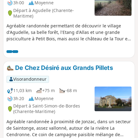
3h 00
Moyenne
Départ à Agudelle (Charente-
Maritime)
Agréable randonnée permettant de découvrir le village
d'Agudelle, sa belle forêt, l'Etang d'Allas et une grande
pisciculture à Petit Bois, mais aussi le château de la Tour et
la campagne environnante avec ses cultures et ses
vignes.L'itinéraire emprunte pour partie le GR®®360 ou
GRP®® de Saintonge (en début et en fin de randonnée).
De Chez Désiré aux Grands Pillets
Visorandonneur
11,03 km
+75 m
-68 m
3h 20
Moyenne
Départ à Saint-Simon-de-Bordes
(Charente-Maritime)
Agréable randonnée à proximité de Jonzac, dans un secteur
de Saintonge, assez vallonné, autour de la rivière La
Cendronne. Ce coin de campagne paisible mélange de