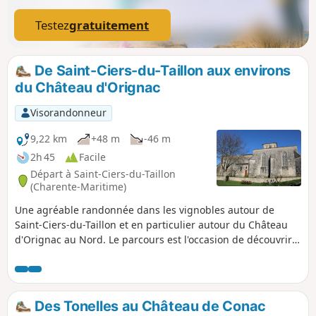
Testez
gratuitement
De Saint-Ciers-du-Taillon aux environs
du Château d'Orignac
Visorandonneur
9,22 km
+48 m
-46 m
2h 45
Facile
Départ à Saint-Ciers-du-Taillon
(Charente-Maritime)
Une agréable randonnée dans les vignobles autour de
Saint-Ciers-du-Taillon et en particulier autour du Château
d'Orignac au Nord. Le parcours est l'occasion de découvrir
cette belle campagne de Saintonge avec de belles vues sur
les vignes, les cultures et les petits bois. Au fil de la
randonnée, quelques exemples remarquables du bâti
traditionnel.
Des Tonelles au Château de Conac