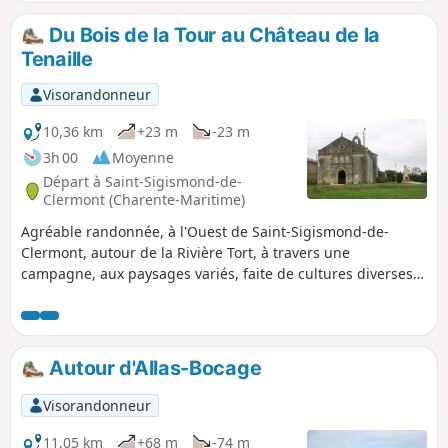
poires). Sur le parcours, on peut voir de belles
fermes de ce joli coin de campagne
Du Bois de la Tour au Château de la
saintongeaise.
Tenaille
Visorandonneur
10,36 km
+23 m
-23 m
3h 00
Moyenne
Départ à Saint-Sigismond-de-
Clermont (Charente-Maritime)
Agréable randonnée, à l'Ouest de Saint-Sigismond-de-
Clermont, autour de la Rivière Tort, à travers une
campagne, aux paysages variés, faite de cultures diverses,
de parcelles de vignes et de bois. Sur le parcours, passage
à côté du Château de la Tenaille et sa chapelle qui est le
seul reste de l'Abbaye de Tenaille.
Autour d'Allas-Bocage
Visorandonneur
11,05 km
+68 m
-74 m