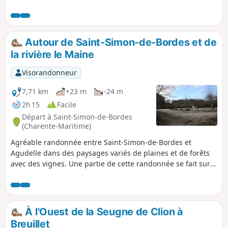
grands bois avec des cultures variés, des vignes offrant de
beaux paysages. Le circuit est, également, l'occasion de
découvrir de beaux exemples du patrimoine bâti.
Autour de Saint-Simon-de-Bordes et de
la rivière le Maine
Visorandonneur
7,71 km
+23 m
-24 m
2h 15
Facile
Départ à Saint-Simon-de-Bordes
(Charente-Maritime)
Agréable randonnée entre Saint-Simon-de-Bordes et
Agudelle dans des paysages variés de plaines et de forêts
avec des vignes. Une partie de cette randonnée se fait sur
le GRP®® de Saintonge.
À l'Ouest de la Seugne de Clion à
Breuillet