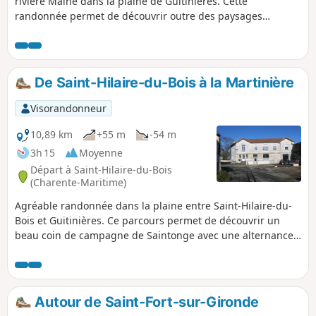
rivière Maine dans la plaine de Guitinières. Cette
randonnée permet de découvrir outre des paysages
reposants, un patrimoine bâti caractéristique de Saintonge
et plusieurs moulins.
De Saint-Hilaire-du-Bois à la Martinière
Visorandonneur
10,89 km
+55 m
-54 m
3h 15
Moyenne
Départ à Saint-Hilaire-du-Bois
(Charente-Maritime)
Agréable randonnée dans la plaine entre Saint-Hilaire-du-
Bois et Guitinières. Ce parcours permet de découvrir un
beau coin de campagne de Saintonge avec une alternance
de cultures et de vignes avec des bois. Le circuit offre
également de beaux exemples du bâti traditionnel.
Autour de Saint-Fort-sur-Gironde