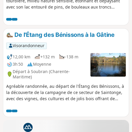
tourbière, milieu naturel sensible, étonnant et dépaysant
avec son lac entouré de pins, de bouleaux aux troncs
blancs, de trembles à la frondaison dorée en automne. Le
circuit ombragé et agréable se poursuit sur routes et
chemins forestiers avant de redescendre vers la tourbière
d'où l'on peut emprunter le sentier découverte à la
De l'Étang des Bénissons à la Gâtine
rencontre des espèces animales et végétales détaillées sur
les panneaux le long des passerelles aménagées.
Visorandonneur
12,00 km
+132 m
-138 m
3h 50
Moyenne
Départ à Soubran (Charente-
Maritime)
Agréable randonnée, au départ de l'Étang des Bénissons, à
la découverte de la campagne de ce secteur de Saintonge,
avec des vignes, des cultures et de jolis bois offrant de
beaux paysages variés et une nature apaisée.