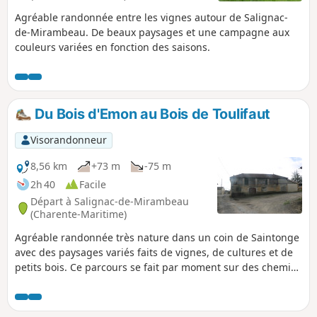
Agréable randonnée entre les vignes autour de Salignac-
de-Mirambeau. De beaux paysages et une campagne aux
couleurs variées en fonction des saisons.
Du Bois d'Emon au Bois de Toulifaut
Visorandonneur
8,56 km
+73 m
-75 m
2h 40
Facile
Départ à Salignac-de-Mirambeau
(Charente-Maritime)
Agréable randonnée très nature dans un coin de Saintonge
avec des paysages variés faits de vignes, de cultures et de
petits bois. Ce parcours se fait par moment sur des chemins
peu marqués susceptibles de surprendre les randonneurs
peu aguerris à la lecture de carte et de paysage. C'est
expérience unique pour les amateurs de marche hors des