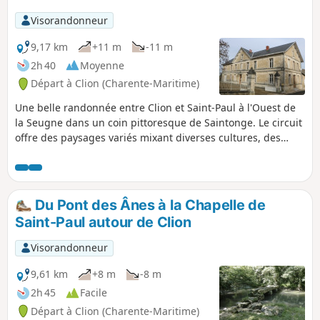
Visorandonneur
9,17 km
+11 m
-11 m
2h 40
Moyenne
Départ à Clion (Charente-Maritime)
Une belle randonnée entre Clion et Saint-Paul à l'Ouest de
la Seugne dans un coin pittoresque de Saintonge. Le circuit
offre des paysages variés mixant diverses cultures, des
parcelles de vignes et de petits bois. C'est ausssi l'occasion
de longer la Seugne, de voir une des sources qui
l'alimentent et du patrimoine bâti comme la Chapelle Saint-
Paul.
Du Pont des Ânes à la Chapelle de
Saint-Paul autour de Clion
Visorandonneur
9,61 km
+8 m
-8 m
2h 45
Facile
Départ à Clion (Charente-Maritime)