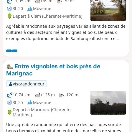
11,05 km
+69 m
-70 m
3h 20
Moyenne
Départ à Clam (Charente-Maritime)
Agréable randonnée aux paysages variés allant de zones de
cultures à des secteurs mêlant vignes et bois. De beaux
exemples du patrimoine bâti de Saintonge illustrent ce
parcours, dont des maisons traditionnelles, le Château du
Gibeau et des églises. La moitié du parcours permet de
découvrir une portion du GR®360 ou GRP® de Saintonge.
Entre vignobles et bois près de
Marignac
Visorandonneur
10,74 km
+125 m
-120 m
3h 25
Moyenne
Départ à Marignac (Charente-
Maritime)
Une agréable randonnée qui alterne des passages sur de
bons chemins d'exploitation entre des parcelles de vignes