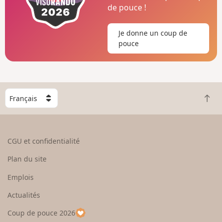
de pouce !
Je donne un coup de
pouce
C
R
h
e
o
t
i
o
s
CGU et confidentialité
u
i
r
s
Plan du site
e
s
n
e
Emplois
h
z
Actualités
a
u
u
n
Coup de pouce 2026
t
p