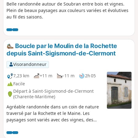
Belle randonnée autour de Soubran entre bois et vignes.
Plein de beaux paysages aux couleurs variées et évolutives
au fil des saisons.
Boucle par le Moulin de la Rochette
depuis Saint-Sigismond-de-Clermont
Visorandonneur
7,23 km
+11 m
-11 m
2h 05
Facile
Départ à Saint-Sigismond-de-Clermont
(Charente-Maritime)
Agréable randonnée dans un coin de nature
traversé par la Rochette et le Maine. Les
paysages sont variés avec des vignes, des
bois comme celui du Plantis et diverses
cultures, mais aussi des vergers (pommes et