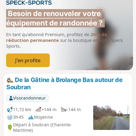
Besoin de renouveler votre 
équipement de randonnée ?
En tant qu’abonné Premium, profitez de
20% de
réduction permanente
sur la boutique en ligne Speck
Sports.
J'en profite
De la Gâtine à Brolange Bas autour de
Soubran
Visorandonneur
11,72 km
+144 m
-144 m
3h 45
Moyenne
Départ à Soubran (Charente-
Maritime)