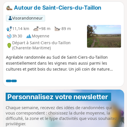
Autour de Saint-Ciers-du-Taillon
Visorandonneur
11,14 km
+98 m
-89 m
3h 30
Moyenne
Départ à Saint-Ciers-du-Taillon
(Charente-Maritime)
Agréable randonnée au Sud de Saint-Ciers-du-Taillon
essentiellement dans les vignes mais aussi parmi les
cultures et petit bois du secteur. Un joli coin de nature
parfait pour se promener. Quelques curiosités comme
l'église de Saint-Ciers-du-Taillon, deux moulins et au fil du
parcours le patrimoine bâti local.
Personnalisez votre newsletter 
Chaque semaine, recevez des idées de randonnées qui
vous correspondent : choisissez la durée moyenne, la
difficulté, la zone et le type d’activités que vous souhaitez
privilégier.