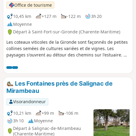
Office de tourisme
10,45 km
+127 m
-122 m
3h 20
Moyenne
Départ à Saint-Fort-sur-Gironde (Charente-Maritime)
Les coteaux viticoles de la Gironde sont façonnés de petites
collines semées de cultures variées et de vignes. Les
paysages s'ouvrent au détour des chemins sur l'estuaire. On
domine les marais depuis la butte de Beaumont. Vous y
découvrirez une tour en forme de cône datant du XIXe
siècle mais dont les premières édifications remontent
probablement au Moyen Âge. Aujourd'hui encore, la Tour
Les Fontaines près de Salignac de
de Beaumont sert d'amer à la navigation.
Mirambeau
Visorandonneur
10,21 km
+99 m
-106 m
3h 10
Moyenne
Départ à Salignac-de-Mirambeau
(Charente-Maritime)