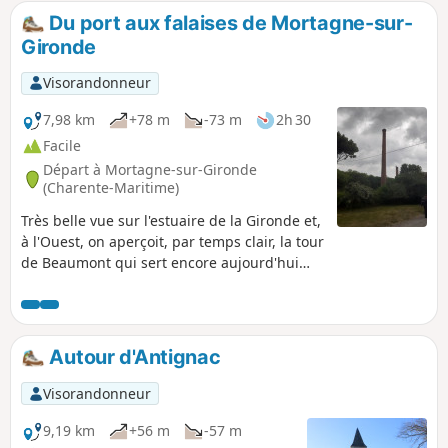
Du port aux falaises de Mortagne-sur-
Gironde
Visorandonneur
7,98 km
+78 m
-73 m
2h 30
Facile
Départ à Mortagne-sur-Gironde
(Charente-Maritime)
Très belle vue sur l'estuaire de la Gironde et,
à l'Ouest, on aperçoit, par temps clair, la tour
de Beaumont qui sert encore aujourd'hui
d'amer à la navigation.
Autour d'Antignac
Visorandonneur
9,19 km
+56 m
-57 m