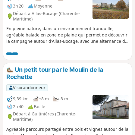
3h 20
Moyenne
Départ à Allas-Bocage (Charente-
Maritime)
En pleine nature, dans un environnement tranquille,
agréable balade en zone de plaine qui permet de découvrir
la campagne autour d'Allas-Bocage, avec une alternance de
cultures, vignes et des lambeaux de bois.
Un petit tour par le Moulin de la
Rochette
Visorandonneur
9,39 km
+8 m
-8 m
2h 40
Facile
Départ à Guitinières (Charente-
Maritime)
Agréable parcours partagé entre bois et vignes autour de la