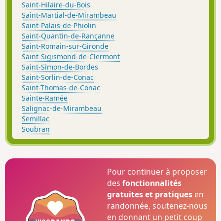
Saint-Hilaire-du-Bois
Saint-Martial-de-Mirambeau
Saint-Palais-de-Phiolin
Saint-Quantin-de-Rançanne
Saint-Romain-sur-Gironde
Saint-Sigismond-de-Clermont
Saint-Simon-de-Bordes
Saint-Sorlin-de-Conac
Saint-Thomas-de-Conac
Sainte-Ramée
Salignac-de-Mirambeau
Semillac
Soubran
Pour continuer à proposer
des
fonctionnalités
gratuites et pratiques
en
randonnée, soutenez-nous
en donnant un petit coup