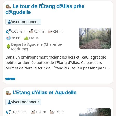
sentiers balisés.
Le tour de l'Étang d'Allas près
d'Agudelle
Visorandonneur
6,65 km
+24 m
-24 m
2h 00
Facile
Départ à Agudelle (Charente-
Maritime)
Dans un environnement mêlant les bois et l'eau, agréable
petite randonnée autour de l'Étang d'Allas. Ce parcours
permet de faire le tour de l'Étang d'Allas, en passant par la
digue où se trouve la pisciculture du Petit Bois.
L'Etang d'Allas et Agudelle
Visorandonneur
10,09 km
+31 m
-32 m