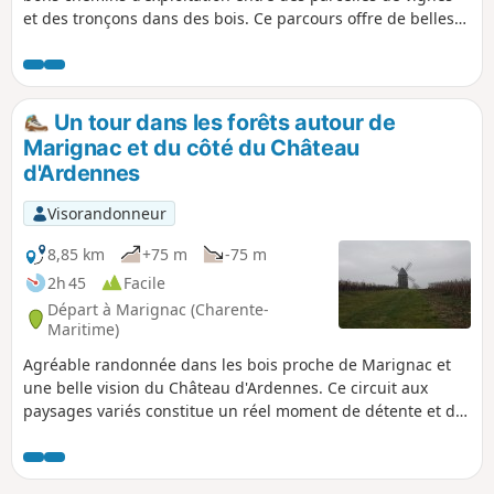
et des tronçons dans des bois. Ce parcours offre de belles
vues sur la campagne de Saintonge et permet de profiter
du calme de ce secteur.
Un tour dans les forêts autour de
Marignac et du côté du Château
d'Ardennes
Visorandonneur
8,85 km
+75 m
-75 m
2h 45
Facile
Départ à Marignac (Charente-
Maritime)
Agréable randonnée dans les bois proche de Marignac et
une belle vision du Château d'Ardennes. Ce circuit aux
paysages variés constitue un réel moment de détente et de
dépaysement. La découverte du Château d'Ardennes en
sortant du bois est un réel ravissement et une belle
surprise compte-tenu de l'état du bâtiment.