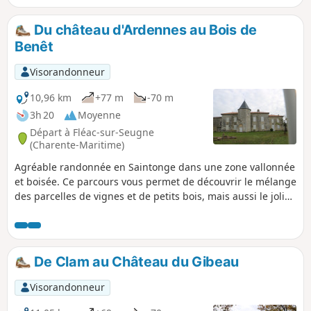
Du château d'Ardennes au Bois de
Benêt
Visorandonneur
10,96 km
+77 m
-70 m
3h 20
Moyenne
Départ à Fléac-sur-Seugne
(Charente-Maritime)
Agréable randonnée en Saintonge dans une zone vallonnée
et boisée. Ce parcours vous permet de découvrir le mélange
des parcelles de vignes et de petits bois, mais aussi le joli
château d'Ardennes, le manoir des Augers et divers
bâtiments traditionnels.
De Clam au Château du Gibeau
Visorandonneur