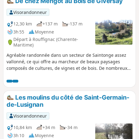
De chez Mérigot au Bois de Giversay
accueille le musée artisanal et rural de Clion.
Visorandonneur
12,30 km
+137 m
-137 m
3h 55
Moyenne
Départ à Rouffignac (Charente-
Maritime)
Agréable randonnée dans un secteur de Saintonge assez
vallonné, ce qui offre au marcheur de beaux paysages
composés de cultures, de vignes et de bois. De nombreux
ruisseaux intermittents émaillent ce circuit, ainsi que de
nombreuses sources. Pour les amateurs, de beaux
exemples du patrimoine bâti sont également à admirer
dont d'anciennes fermes.
Les moulins du côté de Saint-Germain-
de-Lusignan
Visorandonneur
10,84 km
+34 m
-34 m
3h 10
Moyenne