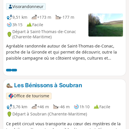
Visorandonneur
9,51 km
+173 m
-177 m
3h 15
Facile
Départ à Saint-Thomas-de-Conac
(Charente-Maritime)
Agréable randonnée autour de Saint-Thomas-de-Conac,
proche de la Gironde et qui permet de découvrir, outre la
paisible campagne où se côtoient vignes, cultures et
quelques bois, les ruines du château de Conac, l'église de
Saint-Thomas-de-Conac et quelques beaux exemples de
bâtis traditionnels.
Les Bénissons à Soubran
Office de tourisme
3,76 km
+46 m
-46 m
1h 10
Facile
Départ à Soubran (Charente-Maritime)
Ce petit circuit vous transporte au cœur des mystères de la