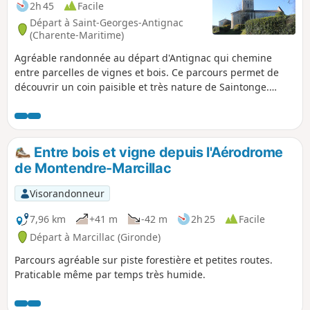
2h 45
Facile
Départ à Saint-Georges-Antignac
(Charente-Maritime)
Agréable randonnée au départ d'Antignac qui chemine
entre parcelles de vignes et bois. Ce parcours permet de
découvrir un coin paisible et très nature de Saintonge.
Possibilité de voir des animaux sauvages comme des
chevreuils par exemple en bordure de bois.
Entre bois et vigne depuis l'Aérodrome
de Montendre-Marcillac
Visorandonneur
7,96 km
+41 m
-42 m
2h 25
Facile
Départ à Marcillac (Gironde)
Parcours agréable sur piste forestière et petites routes.
Praticable même par temps très humide.