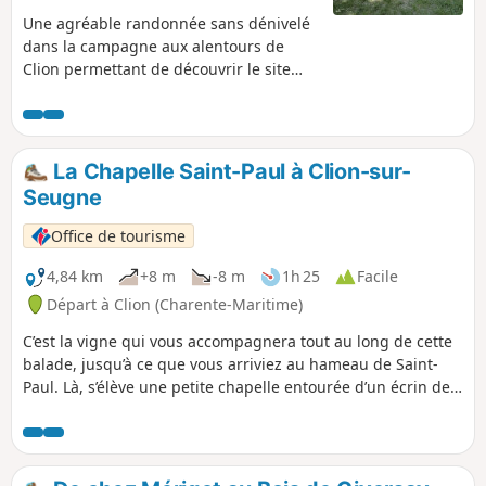
Une agréable randonnée sans dénivelé
dans la campagne aux alentours de
Clion permettant de découvrir le site
verdoyant du Pont aux Ânes, la Chapelle
de Saint-Paul, la Fontaine Saint-Fort et
d'avoir de belles vues sur les châteaux
de Lussac et de Clam.Ce circuit
La Chapelle Saint-Paul à Clion-sur-
emprunte très partiellement le GRP®®
Seugne
de Saintonge.
Office de tourisme
4,84 km
+8 m
-8 m
1h 25
Facile
Départ à Clion (Charente-Maritime)
C’est la vigne qui vous accompagnera tout au long de cette
balade, jusqu’à ce que vous arriviez au hameau de Saint-
Paul. Là, s’élève une petite chapelle entourée d’un écrin de
verdure. Un accès descend sur les berges de La Seugne,
soigneusement agrémentées de fleurs. Puis vous repartirez
à travers vignes et champs le long de la voie ferrée pour
rejoindre Clion où une étape s’impose au presbytère qui