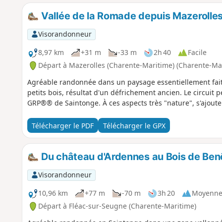
Vallée de la Romade depuis Mazerolle
Visorandonneur
8,97 km
+31 m
-33 m
2h 40
Facile
Départ à Mazerolles (Charente-Maritime) (Charente-Ma
Agréable randonnée dans un paysage essentiellement fait
petits bois, résultat d'un défrichement ancien. Le circui
GRP®® de Saintonge. À ces aspects très "nature", s'ajout
Télécharger le PDF
Télécharger le GPX
Du château d'Ardennes au Bois de Ben
Visorandonneur
10,96 km
+77 m
-70 m
3h 20
Moyenn
Départ à Fléac-sur-Seugne (Charente-Maritime)