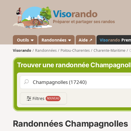
V
i
s
o
r
a
Outils
Randonnées
Aide ↗
Viso
rando
Pre
n
Visorando
Randonnées
Poitou-Charentes
Charente-Maritime
d
o
Trouver une randonnée Champagnol
Filtres
NOUVEAU
Randonnées Champagnolles