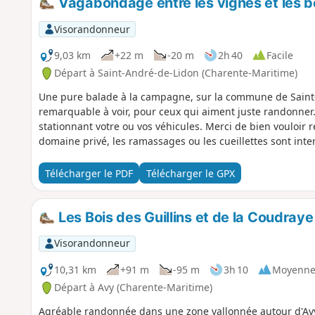
Vagabondage entre les vignes et les b
Visorandonneur
9,03 km
+22 m
-20 m
2h 40
Facile
Départ à Saint-André-de-Lidon (Charente-Maritime)
Une pure balade à la campagne, sur la commune de Saint-A
remarquable à voir, pour ceux qui aiment juste randonner.
stationnant votre ou vos véhicules. Merci de bien vouloir re
domaine privé, les ramassages ou les cueillettes sont inter
Télécharger le PDF
Télécharger le GPX
Les Bois des Guillins et de la Coudraye
Visorandonneur
10,31 km
+91 m
-95 m
3h 10
Moyenn
Départ à Avy (Charente-Maritime)
Agréable randonnée dans une zone vallonnée autour d'Avy