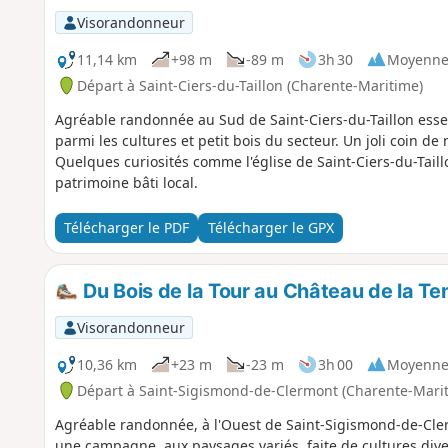
Visorandonneur
11,14 km
+98 m
-89 m
3h 30
Moyenn
Départ à Saint-Ciers-du-Taillon (Charente-Maritime)
Agréable randonnée au Sud de Saint-Ciers-du-Taillon esse
parmi les cultures et petit bois du secteur. Un joli coin d
Quelques curiosités comme l'église de Saint-Ciers-du-Taill
patrimoine bâti local.
Télécharger le PDF
Télécharger le GPX
Du Bois de la Tour au Château de la Ten
Visorandonneur
10,36 km
+23 m
-23 m
3h 00
Moyenn
Départ à Saint-Sigismond-de-Clermont (Charente-Mari
Agréable randonnée, à l'Ouest de Saint-Sigismond-de-Clerm
une campagne, aux paysages variés, faite de cultures diver