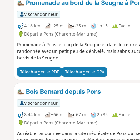
Promenade au bord de la Seugne à Po
Visorandonneur
4,16 km
+25 m
-25 m
1h 15
Facile
Départ à Pons (Charente-Maritime)
Promenade à Pons le long de la Seugne et dans le centre-vi
randonnée avec un petit peu de dénivelé, mais sabns aucun
bords de la Seugne.
Télécharger le PDF
Télécharger le GPX
Bois Bernard depuis Pons
Visorandonneur
8,44 km
+66 m
-67 m
2h 35
Facile
Départ à Pons (Charente-Maritime)
Agréable randonnée dans la cité médiévale de Pons qui s
entre vignes, bois et champs. Le début du parcours permet 