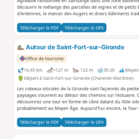
Agréable randonnée en Saintonge dans une zone vallonné
découvrir le mélange des parcelles de vignes et de petits b
d'Ardennes, le manoir des Augers et divers bâtiments trad
Télécharger le PDF
Télécharger le GPX
Autour de Saint-Fort-sur-Gironde
Office de tourisme
10,45 km
+127 m
-122 m
3h 20
Moyen
Départ à Saint-Fort-sur-Gironde (Charente-Maritime)
Les coteaux viticoles de la Gironde sont façonnés de petite
paysages s'ouvrent au détour des chemins sur l'estuaire.
découvrirez une tour en forme de cône datant du XIXe sièc
probablement au Moyen Âge. Aujourd'hui encore, la Tour 
Télécharger le PDF
Télécharger le GPX