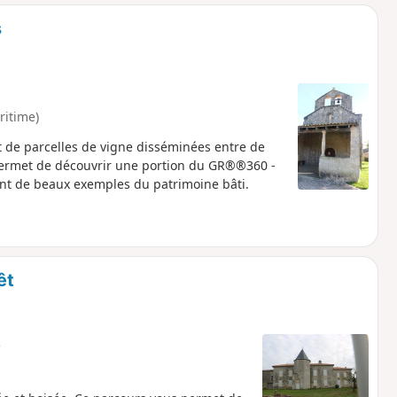
o
a
s
i
m
p
ritime)
 de parcelles de vigne disséminées entre de
t permet de découvrir une portion du GR®®360 -
ent de beaux exemples du patrimoine bâti.
êt
e