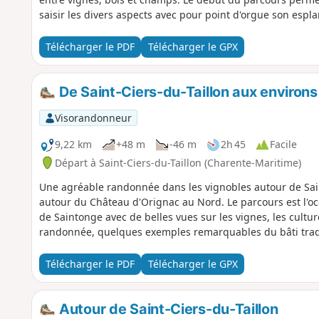
saisir les divers aspects avec pour point d'orgue son espl
Télécharger le PDF
Télécharger le GPX
De Saint-Ciers-du-Taillon aux environ
Visorandonneur
9,22 km
+48 m
-46 m
2h 45
Facile
Départ à Saint-Ciers-du-Taillon (Charente-Maritime)
Une agréable randonnée dans les vignobles autour de Saint
autour du Château d'Orignac au Nord. Le parcours est l'o
de Saintonge avec de belles vues sur les vignes, les cultures
randonnée, quelques exemples remarquables du bâti trad
Télécharger le PDF
Télécharger le GPX
Autour de Saint-Ciers-du-Taillon