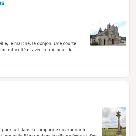
ns
lle, le marché, le donjon. Une courte
e difficulté et avec la fraîcheur des
e poursuit dans la campagne environnante
une belle flânerie dans la ville de Pons et d'en