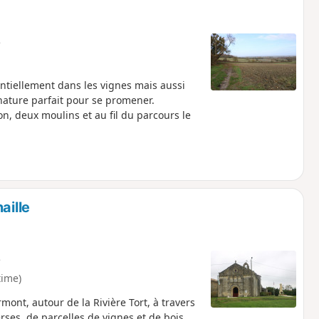
e
ntiellement dans les vignes mais aussi
e nature parfait pour se promener.
on, deux moulins et au fil du parcours le
aille
e
time)
ont, autour de la Rivière Tort, à travers
ses, de parcelles de vignes et de bois.