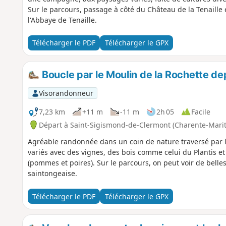
Sur le parcours, passage à côté du Château de la Tenaille e
l'Abbaye de Tenaille.
Télécharger le PDF
Télécharger le GPX
Boucle par le Moulin de la Rochette d
Visorandonneur
7,23 km
+11 m
-11 m
2h 05
Facile
Départ à Saint-Sigismond-de-Clermont (Charente-Mari
Agréable randonnée dans un coin de nature traversé par l
variés avec des vignes, des bois comme celui du Plantis et
(pommes et poires). Sur le parcours, on peut voir de belle
saintongeaise.
Télécharger le PDF
Télécharger le GPX