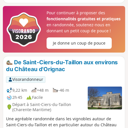
d'amer à la navigation.
Pour continuer à proposer des
fonctionnalités gratuites et pratiques
en randonnée, soutenez-nous en
donnant un petit coup de pouce !
Je donne un coup de pouce
De Saint-Ciers-du-Taillon aux environs
du Château d'Orignac
Visorandonneur
9,22 km
+48 m
-46 m
2h 45
Facile
Départ à Saint-Ciers-du-Taillon
(Charente-Maritime)
Une agréable randonnée dans les vignobles autour de
Saint-Ciers-du-Taillon et en particulier autour du Château