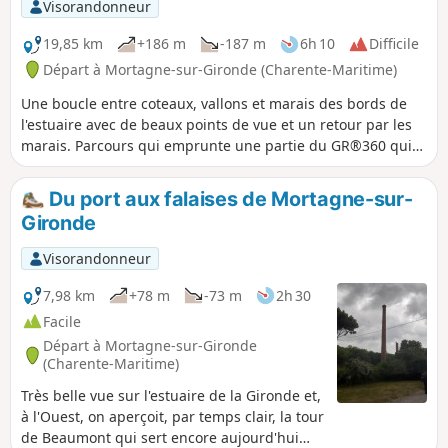
Visorandonneur
19,85 km
+186 m
-187 m
6h 10
Difficile
Départ à Mortagne-sur-Gironde (Charente-Maritime)
Une boucle entre coteaux, vallons et marais des bords de
l'estuaire avec de beaux points de vue et un retour par les
marais. Parcours qui emprunte une partie du GR®360 qui
fait le tour de la Saintonge.
Du port aux falaises de Mortagne-sur-
Gironde
Visorandonneur
7,98 km
+78 m
-73 m
2h 30
Facile
Départ à Mortagne-sur-Gironde
(Charente-Maritime)
Très belle vue sur l'estuaire de la Gironde et,
à l'Ouest, on aperçoit, par temps clair, la tour
de Beaumont qui sert encore aujourd'hui