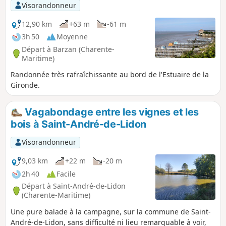
Visorandonneur
12,90 km
+63 m
-61 m
3h 50
Moyenne
Départ à Barzan (Charente-
Maritime)
Randonnée très rafraîchissante au bord de l'Estuaire de la
Gironde.
Vagabondage entre les vignes et les
bois à Saint-André-de-Lidon
Visorandonneur
9,03 km
+22 m
-20 m
2h 40
Facile
Départ à Saint-André-de-Lidon
(Charente-Maritime)
Une pure balade à la campagne, sur la commune de Saint-
André-de-Lidon, sans difficulté ni lieu remarquable à voir,