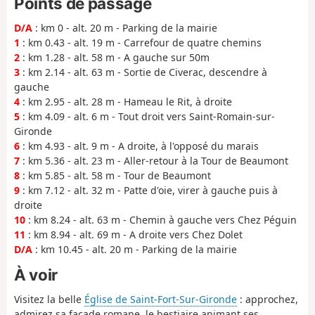
Points de passage
D/A
: km 0 - alt. 20 m - Parking de la mairie
1
: km 0.43 - alt. 19 m - Carrefour de quatre chemins
2
: km 1.28 - alt. 58 m - A gauche sur 50m
3
: km 2.14 - alt. 63 m - Sortie de Civerac, descendre à
gauche
4
: km 2.95 - alt. 28 m - Hameau le Rit, à droite
5
: km 4.09 - alt. 6 m - Tout droit vers Saint-Romain-sur-
Gironde
6
: km 4.93 - alt. 9 m - A droite, à l'opposé du marais
7
: km 5.36 - alt. 23 m - Aller-retour à la Tour de Beaumont
8
: km 5.85 - alt. 58 m - Tour de Beaumont
9
: km 7.12 - alt. 32 m - Patte d'oie, virer à gauche puis à
droite
10
: km 8.24 - alt. 63 m - Chemin à gauche vers Chez Péguin
11
: km 8.94 - alt. 69 m - A droite vers Chez Dolet
D/A
: km 10.45 - alt. 20 m - Parking de la mairie
À voir
Visitez la belle
Église de Saint-Fort-Sur-Gironde
: approchez,
admirez sa façade romane, le bestiaire animant ses