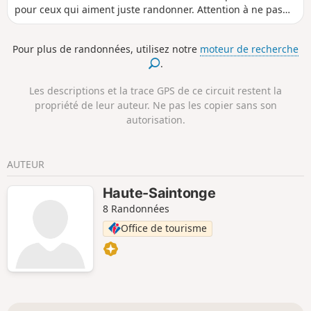
pour ceux qui aiment juste randonner. Attention à ne pas
gêner le passage en stationnant votre ou vos véhicules.
Merci de bien vouloir respecter la propriété d'autrui. Sur le
Pour plus de randonnées, utilisez notre
moteur de recherche
domaine privé, les ramassages ou les cueillettes sont
.
interdits.
Les descriptions et la trace GPS de ce circuit restent la
propriété de leur auteur. Ne pas les copier sans son
autorisation.
AUTEUR
Haute-Saintonge
8 Randonnées
Office de tourisme