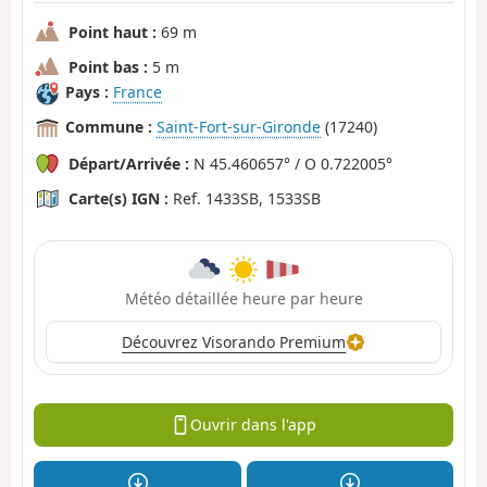
Point haut :
69 m
Point bas :
5 m
Pays :
France
Commune :
Saint-Fort-sur-Gironde
(17240)
Départ/Arrivée :
N 45.460657° / O 0.722005°
Carte(s) IGN :
Ref. 1433SB, 1533SB
Météo détaillée heure par heure
Découvrez Visorando Premium
Ouvrir dans l'app