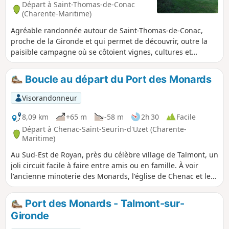
Départ à Saint-Thomas-de-Conac
(Charente-Maritime)
Agréable randonnée autour de Saint-Thomas-de-Conac,
proche de la Gironde et qui permet de découvrir, outre la
paisible campagne où se côtoient vignes, cultures et
quelques bois, les ruines du château de Conac, l'église de
Saint-Thomas-de-Conac et quelques beaux exemples de
Boucle au départ du Port des Monards
bâtis traditionnels.
Visorandonneur
8,09 km
+65 m
-58 m
2h 30
Facile
Départ à Chenac-Saint-Seurin-d'Uzet (Charente-
Maritime)
Au Sud-Est de Royan, près du célèbre village de Talmont, un
joli circuit facile à faire entre amis ou en famille. À voir
l'ancienne minoterie des Monards, l'église de Chenac et les
vues sur l'estuaire de la Gironde.
Port des Monards - Talmont-sur-
Gironde