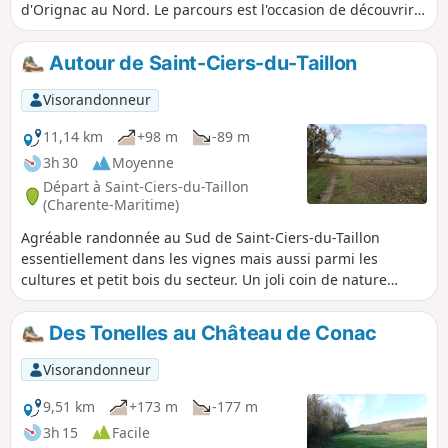
d'Orignac au Nord. Le parcours est l'occasion de découvrir
cette belle campagne de Saintonge avec de belles vues sur
les vignes, les cultures et les petits bois. Au fil de la
Autour de Saint-Ciers-du-Taillon
randonnée, quelques exemples remarquables du bâti
traditionnel.
Visorandonneur
11,14 km
+98 m
-89 m
3h 30
Moyenne
Départ à Saint-Ciers-du-Taillon
(Charente-Maritime)
Agréable randonnée au Sud de Saint-Ciers-du-Taillon
essentiellement dans les vignes mais aussi parmi les
cultures et petit bois du secteur. Un joli coin de nature
parfait pour se promener. Quelques curiosités comme
l'église de Saint-Ciers-du-Taillon, deux moulins et au fil du
Des Tonelles au Château de Conac
parcours le patrimoine bâti local.
Visorandonneur
9,51 km
+173 m
-177 m
3h 15
Facile