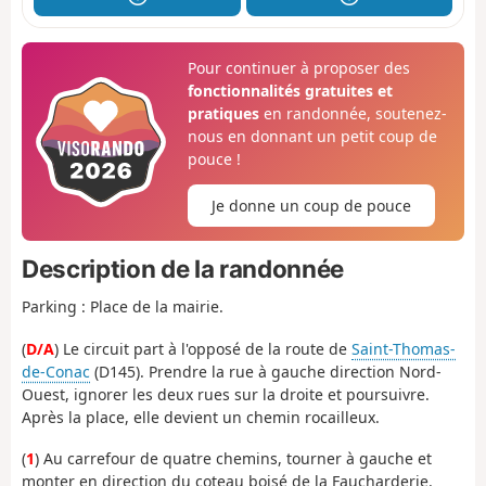
Pour continuer à proposer des
fonctionnalités gratuites et
pratiques
en randonnée, soutenez-
nous en donnant un petit coup de
pouce !
Je donne un coup de pouce
Description de la randonnée
Parking : Place de la mairie.
(
D/A
) Le circuit part à l'opposé de la route de
Saint-Thomas-
de-Conac
(D145). Prendre la rue à gauche direction Nord-
Ouest, ignorer les deux rues sur la droite et poursuivre.
Après la place, elle devient un chemin rocailleux.
(
1
) Au carrefour de quatre chemins, tourner à gauche et
monter en direction du coteau boisé de la Faucharderie.