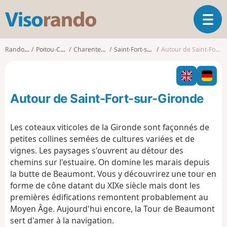
V
O
i
u
s
v
o
Randonnées
Poitou-Charentes
Charente-Maritime
Saint-Fort-sur-Gironde
Autour de Saint-Fort-sur-Gironde
r
r
i
a
r
n
l
d
Autour de Saint-Fort-sur-Gironde
a
o
n
a
Les coteaux viticoles de la Gironde sont façonnés de
v
petites collines semées de cultures variées et de
i
vignes. Les paysages s'ouvrent au détour des
g
chemins sur l'estuaire. On domine les marais depuis
a
t
la butte de Beaumont. Vous y découvrirez une tour en
i
forme de cône datant du XIXe siècle mais dont les
o
premières édifications remontent probablement au
n
Moyen Âge. Aujourd'hui encore, la Tour de Beaumont
sert d'amer à la navigation.