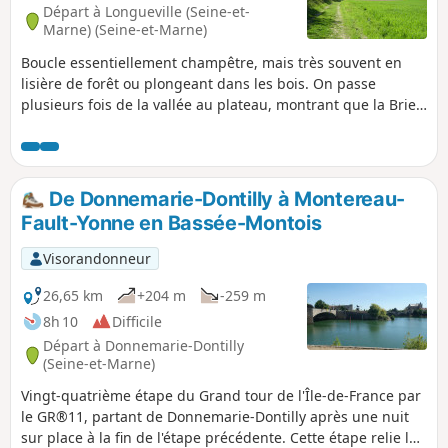
Départ à Longueville (Seine-et-
Marne) (Seine-et-Marne)
Boucle essentiellement champêtre, mais très souvent en
lisière de forêt ou plongeant dans les bois. On passe
plusieurs fois de la vallée au plateau, montrant que la Brie
peut avoir du relief avec de jolies ondulations et des points
de vue très ouverts, y compris au loin sur la ville haute de
Provins. La sortie peut être l'occasion de visiter Le "Musée
du chemin de fer vivant" et la "Rotonde ferroviaire de
De Donnemarie-Dontilly à Montereau-
Longueville"
Fault-Yonne en Bassée-Montois
Visorandonneur
26,65 km
+204 m
-259 m
8h 10
Difficile
Départ à Donnemarie-Dontilly
(Seine-et-Marne)
Vingt-quatrième étape du Grand tour de l'Île-de-France par
le GR®11, partant de Donnemarie-Dontilly après une nuit
sur place à la fin de l'étape précédente. Cette étape relie les