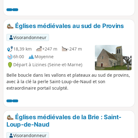
terres du Montois à la vallée de la Seine et à Montereau-
Fault-Yonne, confluence entre la Seine et l'Yonne. Elle passe
ainsi d'un paysage agricole à un paysage de marais dans la
vallée, se terminant en milieu plus urbain.
Églises médiévales au sud de Provins
Visorandonneur
18,39 km
+247 m
-247 m
6h 00
Moyenne
Départ à Lizines (Seine-et-Marne)
Belle boucle dans les vallons et plateaux au sud de provins,
avec à la clé la perle Saint-Loup-de-Naud et son
extraordinaire portail sculpté.
Églises médiévales de la Brie : Saint-
Loup-de-Naud
Visorandonneur