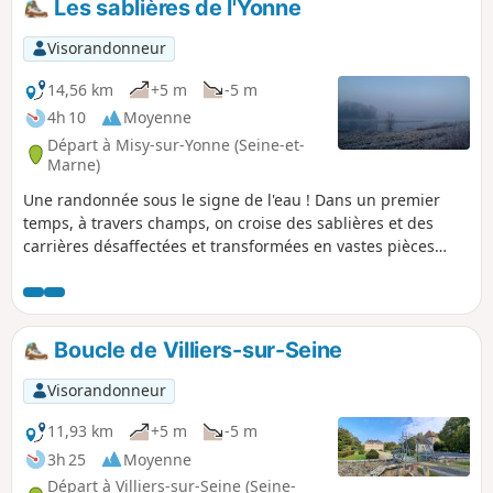
Les sablières de l'Yonne
Visorandonneur
14,56 km
+5 m
-5 m
4h 10
Moyenne
Départ à Misy-sur-Yonne (Seine-et-
Marne)
Une randonnée sous le signe de l'eau ! Dans un premier
temps, à travers champs, on croise des sablières et des
carrières désaffectées et transformées en vastes pièces
d'eau. La seconde partie se déroule entièrement le long de
l'Yonne que l'on remonte sur environ 7km. Deux églises et
deux châteaux complètent agréablement le tableau.
Boucle de Villiers-sur-Seine
Visorandonneur
11,93 km
+5 m
-5 m
3h 25
Moyenne
Départ à Villiers-sur-Seine (Seine-