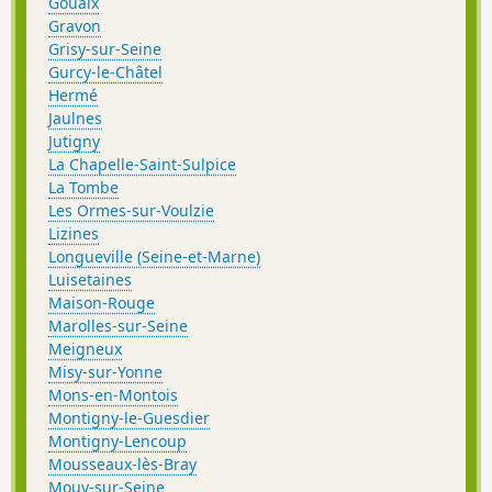
Gouaix
Gravon
Grisy-sur-Seine
Gurcy-le-Châtel
Hermé
Jaulnes
Jutigny
La Chapelle-Saint-Sulpice
La Tombe
Les Ormes-sur-Voulzie
Lizines
Longueville (Seine-et-Marne)
Luisetaines
Maison-Rouge
Marolles-sur-Seine
Meigneux
Misy-sur-Yonne
Mons-en-Montois
Montigny-le-Guesdier
Montigny-Lencoup
Mousseaux-lès-Bray
Mouy-sur-Seine