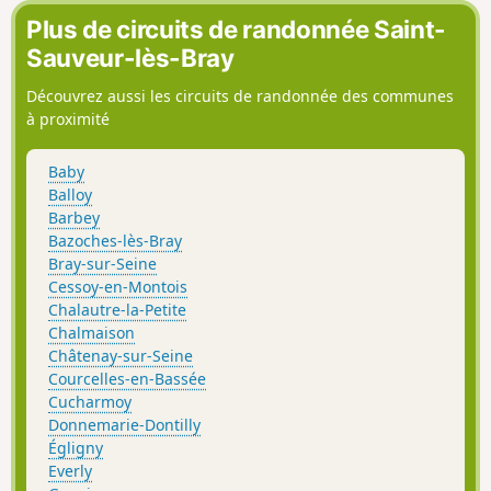
Plus de circuits de randonnée Saint-
Sauveur-lès-Bray
Découvrez aussi les circuits de randonnée des communes
à proximité
Baby
Balloy
Barbey
Bazoches-lès-Bray
Bray-sur-Seine
Cessoy-en-Montois
Chalautre-la-Petite
Chalmaison
Châtenay-sur-Seine
Courcelles-en-Bassée
Cucharmoy
Donnemarie-Dontilly
Égligny
Everly