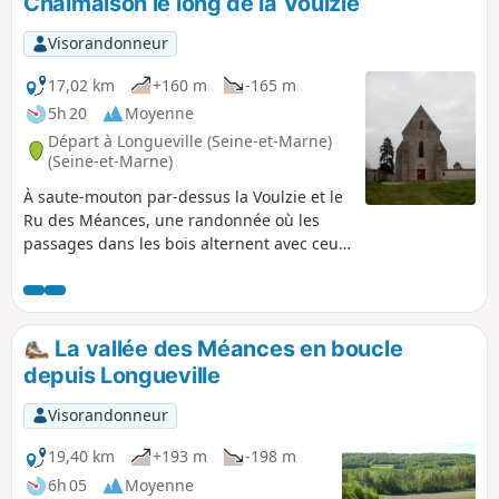
Chalmaison le long de la Voulzie
Visorandonneur
17,02 km
+160 m
-165 m
5h 20
Moyenne
Départ à Longueville (Seine-et-Marne)
(Seine-et-Marne)
À saute-mouton par-dessus la Voulzie et le
Ru des Méances, une randonnée où les
passages dans les bois alternent avec ceux
entre les champs cultivés. La Chapelle de
Lourps impose son altière silhouette visible
de loin alors que l’Église de Chalmaison ne
se dévoile qu'au dernier moment. Deux
La vallée des Méances en boucle
anciens moulins à eau ajoutent au charme
depuis Longueville
de cet itinéraire.
Visorandonneur
19,40 km
+193 m
-198 m
6h 05
Moyenne