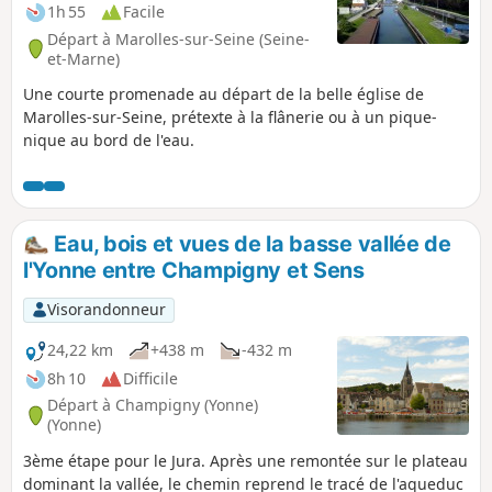
1h 55
Facile
Départ à Marolles-sur-Seine (Seine-
et-Marne)
Une courte promenade au départ de la belle église de
Marolles-sur-Seine, prétexte à la flânerie ou à un pique-
nique au bord de l'eau.
Eau, bois et vues de la basse vallée de
l'Yonne entre Champigny et Sens
Visorandonneur
24,22 km
+438 m
-432 m
8h 10
Difficile
Départ à Champigny (Yonne)
(Yonne)
3ème étape pour le Jura. Après une remontée sur le plateau
dominant la vallée, le chemin reprend le tracé de l'aqueduc