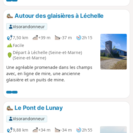
la campagne, puis vous pénétrerez dans les
bois avant d'atteindre la chapelle. Là, une table
d'orientation vous permettra de découvrir la
Autour des glaisières à Léchelle
vallée du Nord de l'Yonne. Au retour, vous
traverserez le village en passant près de
Visorandonneur
l'Église Saint-Laurent puis entre les étangs de
pêche et longerez le lavoir.
7,50 km
+39 m
-37 m
2h 15
Facile
Départ à Léchelle (Seine-et-Marne)
(Seine-et-Marne)
Une agréable promenade dans les champs
avec, en ligne de mire, une ancienne
glaisière et un puits de mine.
Le Pont de Lunay
Visorandonneur
9,88 km
+34 m
-34 m
2h 55