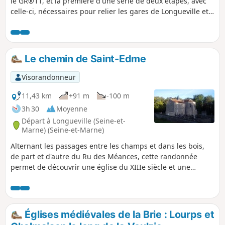
le GR®11, et la première d'une série de deux étapes, avec
celle-ci, nécessaires pour relier les gares de Longueville et
de Montereau, à travers le Montois et la vallée de la
Seine.Pour cette première étape du diptyque il est proposé
une nuit en chambre d'hôtes à Donnemarie-Dontilly, à peu
près à mi-parcours entre les deux gares, après une belle
Le chemin de Saint-Edme
traversée du Montois, dans un paysage un peu plus varié et
vallonné que la Brie juste au Nord.
Visorandonneur
11,43 km
+91 m
-100 m
3h 30
Moyenne
Départ à Longueville (Seine-et-
Marne) (Seine-et-Marne)
Alternant les passages entre les champs et dans les bois,
de part et d'autre du Ru des Méances, cette randonnée
permet de découvrir une église du XIIIe siècle et une
ancienne fontaine, toutes deux consacrées à Saint-Edme
qui se retira ici à la fin de sa vie.
Églises médiévales de la Brie : Lourps et