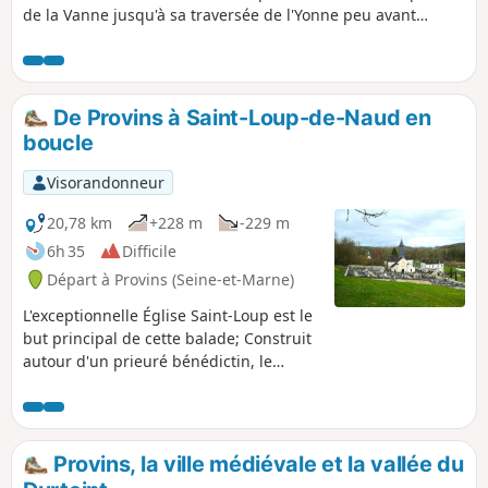
de la Vanne jusqu'à sa traversée de l'Yonne peu avant
Villeperrot. Il emprunte alors le chemin de halage, rive
gauche pour aboutir à Villenavotte. Il remonte à travers
bois, redescend sur Courtois-sur-Yonne, traverse Saint-
Martin-du-Tertre jusqu'à une petite chapelle avant de
De Provins à Saint-Loup-de-Naud en
redescendre par un sentier étroit sur l'agglomération de
boucle
Sens, ambiances et points d'intérêt variés.
Visorandonneur
20,78 km
+228 m
-229 m
6h 35
Difficile
Départ à Provins (Seine-et-Marne)
L'exceptionnelle Église Saint-Loup est le
but principal de cette balade; Construit
autour d'un prieuré bénédictin, le
village conserve une église des XIe et
XIIe siècles, considérée comme l'un des
plus beaux édifices romans d'Île-de-
France (Wikipédia). Facilement
Provins, la ville médiévale et la vallée du
accessible depuis Paris par les