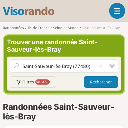
V
O
i
u
s
v
o
Randonnées
Ile-de-France
Seine-et-Marne
Saint-Sauveur-lès-Bray
r
r
i
a
Trouver une randonnée Saint-
r
n
Sauveur-lès-Bray
l
d
a
o
n
A
V
a
u
i
v
t
d
i
Filtres
Rechercher
NOUVEAU
o
e
g
u
r
a
r
l
t
d
e
i
Randonnées Saint-Sauveur-
e
c
o
m
h
lès-Bray
n
o
a
i
m