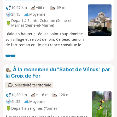
10,67 km
+66 m
-69 m
3h 15
Moyenne
Départ à Sainte-Colombe (Seine-et-
Marne) (Seine-et-Marne)
Bâtie en hauteur, l'église Saint-Loup domine
son village et se voit de loin. Ce beau témoin
de l'art roman en Ile-de-France constitue le
but de cette randonnée qui emprunte des
chemins des champs et des bois ainsi que
les sentes d'un village, et qui longe des
ruisseaux et la banquette herbeuse d'un
À la recherche du "Sabot de Vénus" par
aqueduc souterrain. Une randonnée
la Croix de Fer
bucolique et patrimoniale à la fois, dans un
cadre paisible.
Collectivité territoriale
14,89 km
+116 m
-120 m
4h 35
Moyenne
Départ à Sergines (Yonne)