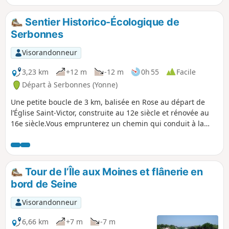
Sentier Historico-Écologique de
Serbonnes
Visorandonneur
3,23 km
+12 m
-12 m
0h 55
Facile
Départ à Serbonnes (Yonne)
Une petite boucle de 3 km, balisée en Rose au départ de
l’Église Saint-Victor, construite au 12e siècle et rénovée au
16e siècle.Vous emprunterez un chemin qui conduit à la
zone humide où se situe un lavoir atypique, style Gustave-
Eiffel.Cette zone humide renferme plusieurs sources
bouillonnantes.Dans le lavoir lui même, on peut déjà voir
quelques sources frémissantes.En contournant, par le
Tour de l’Île aux Moines et flânerie en
chemin, cette zone humide, vous longerez l’Yonne pour
bord de Seine
emprunter le chemin de halage, puis vous contournerez le
domaine du Grand Varennes avec son parc et son moulin,
Visorandonneur
pour retourner vers la mairie et la place du village après
avoir découvert la maison du régicide Jacques-Clément.
6,66 km
+7 m
-7 m