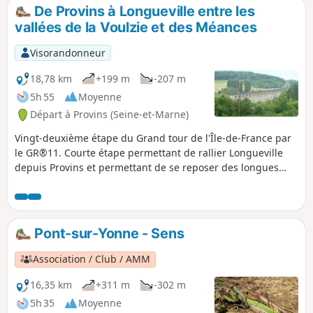
collégiale gothique, ancien couvent, ... et la
De Provins à Longueville entre les
célèbre Tour César. Circuit conçu par la
vallées de la Voulzie et des Méances
Communauté de Communes du Pays du
Provinois et balisé par la FFRP.
Visorandonneur
18,78 km
+199 m
-207 m
5h 55
Moyenne
Départ à Provins (Seine-et-Marne)
Vingt-deuxième étape du Grand tour de l'Île-de-France par
le GR®11. Courte étape permettant de rallier Longueville
depuis Provins et permettant de se reposer des longues
étapes précédentes de la traversée de la Brie. Comme
l'étape est courte, il est proposé au début, pour l'égayer,
une petite boucle dans la vieille ville de Provins afin d'en
découvrir son riche patrimoine.
Pont-sur-Yonne - Sens
Association / Club / AMM
16,35 km
+311 m
-302 m
5h 35
Moyenne