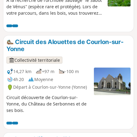
À la recherche de l'orchidée Sauvage "le Sabot
de Vénus" (espèce rare et protégée). Lors de
votre parcours, dans les bois, vous trouverez
certainement Neottia nidus-avis (Nid d'oiseau)
et Épipactis purpurata (Hélléborine pourprée).
Sur les pelouses, en lisière et sous les bois
clairs, ce sera plutôt Ophrys scolopax (Ophrys
Circuit des Alouettes de Courlon-sur-
bécasse), Orchis purpurea (Orchis pourpre) ou
Yonne
Orchis Ustulata (Orchis brûlé). La floraison a
lieu en mai-juin, la plante dévoile alors ses
Collectivité territoriale
fleurs délicates que vous ne devez ni cueillir, ni
arracher. (la protection des espèces rares est
14,27 km
+97 m
-100 m
régie par l'arrêté ministériel du 20 janvier
4h 20
Moyenne
1982).
Départ à Courlon-sur-Yonne (Yonne)
Circuit découverte de Courlon-sur-
Yonne, du Château de Serbonnes et de
ses bois.