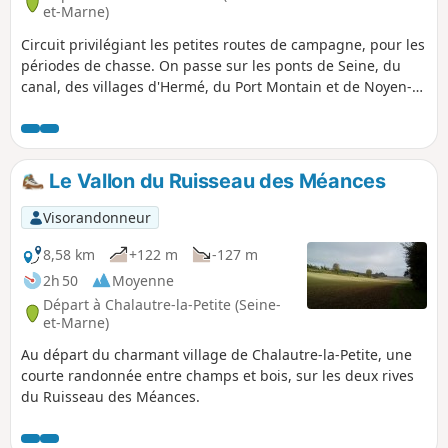
et-Marne)
Circuit privilégiant les petites routes de campagne, pour les
périodes de chasse. On passe sur les ponts de Seine, du
canal, des villages d'Hermé, du Port Montain et de Noyen-
sur-Seine et de son château datant de 1553. Aucune
difficulté particulière et points d'eau dans les villages.
Le Vallon du Ruisseau des Méances
Visorandonneur
8,58 km
+122 m
-127 m
2h 50
Moyenne
Départ à Chalautre-la-Petite (Seine-
et-Marne)
Au départ du charmant village de Chalautre-la-Petite, une
courte randonnée entre champs et bois, sur les deux rives
du Ruisseau des Méances.