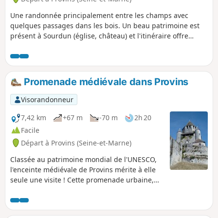
Une randonnée principalement entre les champs avec
quelques passages dans les bois. Un beau patrimoine est
présent à Sourdun (église, château) et l'itinéraire offre
quelques beaux points de vue, quoi que lointains, sur la
Collégiale Saint-Quiriace et la Tour César de Provins.
Promenade médiévale dans Provins
Visorandonneur
7,42 km
+67 m
-70 m
2h 20
Facile
Départ à Provins (Seine-et-Marne)
Classée au patrimoine mondial de l'UNESCO,
l'enceinte médiévale de Provins mérite à elle
seule une visite ! Cette promenade urbaine,
agrémentée de cours d'eau, permet de
découvrir les principaux sites et monuments
de la ville : remparts, église romane et