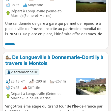
3h 35
Moyenne
Départ à Longueville (Seine-et-
Marne) (Seine-et-Marne)
Une randonnée de gare à gare qui permet de rejoindre à
pied la ville de Provins, inscrite au patrimoine mondial de
l'UNESCO. De place en place, l'itinéraire offre des vues, de
plus en plus proches, sur la Haute Ville de Provins. Dans un
cadre rafraîchissant, le village de Chalautre-la-Petite recèle
également un patrimoine intéressant.
De Longueville à Donnemarie-Dontilly à
travers le Montois
Visorandonneur
23,13 km
+290 m
-267 m
7h 25
Difficile
Départ à Longueville (Seine-et-
Marne) (Seine-et-Marne)
Vingt-troisième étape du Grand tour de l'Île-de-France par