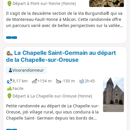
Départ à Pont-sur-Yonne (Yonne)
Il s'agit de la deuxième section de la Via Burgundia® qui va
de Montereau-Fault-Yonne à Mâcon. Cette randonnée offre
un parcours varié avec de belles perspectives sur la vallée
de l'Yonne. Elle nous invite à découvrir Sens qui possède un
patrimoine remarquable et une histoire riche, qui mérite
d'être connue.
La Chapelle Saint-Germain au départ
de la Chapelle-sur-Oreuse
Visorandonneur
8,17 km
+154 m
-150 m
2h 45
Facile
Départ à La Chapelle-sur-Oreuse (Yonne)
Petite randonnée au départ de La Chapelle-sur-
Oreuse, joli village rural, qui vous conduira à la
Chapelle Saint- Germain depuis les bords de
l'Oreuse. Vous monterez en pente douce dans