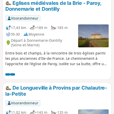
Eglises médiévales de la Brie - Paroy,
p
Donnemarie et Dontilly
Visorandonneur
17,43 km
+189 m
-185 m
5h 30
Moyenne
Départ à Donnemarie-Dontilly
(Seine-et-Marne)
Entre bois et champs, à la rencontre de trois églises parmi
les plus anciennes d'Ile-de-France. Le cheminement à
l'approche de l'église de Paroy, isolée sur sa butte, offre un
beau spectacle. Deux autres églises, quelques lavoirs et
anciens puits, et de beaux corps de ferme viennent
compléter cette randonnée riche en patrimoine.
De Longueville à Provins par Chalautre-
la-Petite
Visorandonneur
11,02 km
+143 m
-135 m