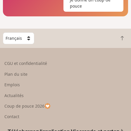
pouce
C
R
h
e
o
t
i
o
s
CGU et confidentialité
u
i
r
s
Plan du site
e
s
n
e
Emplois
h
z
Actualités
a
u
u
n
Coup de pouce 2026
t
p
a
Contact
y
s