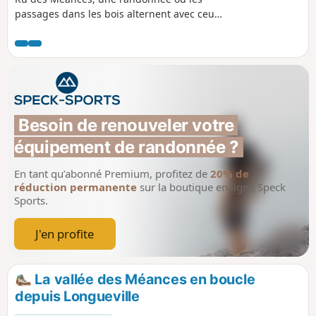
passages dans les bois alternent avec ceux
entre les champs cultivés. La Chapelle de
Lourps impose son altière silhouette visible
de loin alors que l’Église de Chalmaison ne
se dévoile qu'au dernier moment. Deux
anciens moulins à eau ajoutent au charme
de cet itinéraire.
Besoin de renouveler votre 
équipement de randonnée ?
En tant qu’abonné Premium, profitez de
20% de
réduction permanente
sur la boutique en ligne Speck
Sports.
J'en profite
La vallée des Méances en boucle
depuis Longueville