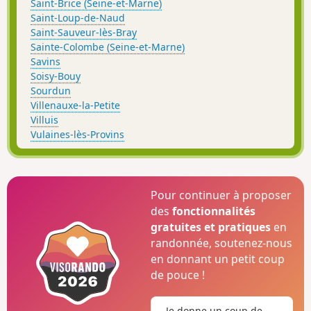
Saint-Brice (Seine-et-Marne)
Saint-Loup-de-Naud
Saint-Sauveur-lès-Bray
Sainte-Colombe (Seine-et-Marne)
Savins
Soisy-Bouy
Sourdun
Villenauxe-la-Petite
Villuis
Vulaines-lès-Provins
Pour continuer à proposer
des
fonctionnalités
gratuites et pratiques
en
randonnée, soutenez-nous
en donnant un petit coup
de pouce !
Je donne un coup de