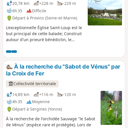
20,78 km
+228 m
-229 m
6h 35
Difficile
Départ à Provins (Seine-et-Marne)
L'exceptionnelle Église Saint-Loup est le
but principal de cette balade; Construit
autour d'un prieuré bénédictin, le
village conserve une église des XIe et
XIIe siècles, considérée comme l'un des
plus beaux édifices romans d'Île-de-
France (Wikipédia). Facilement
À la recherche du "Sabot de Vénus" par
accessible depuis Paris par les
la Croix de Fer
transports en commun, la balade, sans
aucune difficulté, parcourt les hauts de
Collectivité territoriale
la Voulzie et les rives du Ru du Dragon,
pour atteindre le ravissant petit village
14,89 km
+116 m
-120 m
de Saint-Loup-de-Naud. Alternance de
4h 35
Moyenne
forêts et de cultures, petits hameaux
Départ à Sergines (Yonne)
typiques et grandes fermes briardes.
À la recherche de l'orchidée Sauvage "le Sabot
de Vénus" (espèce rare et protégée). Lors de