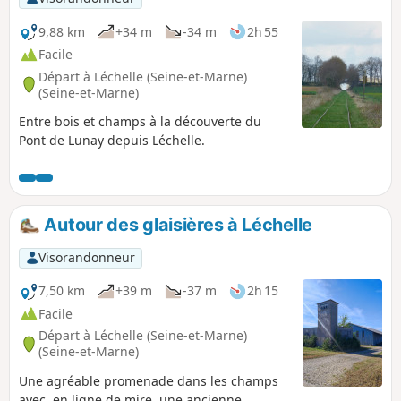
9,88 km
+34 m
-34 m
2h 55
Facile
Départ à Léchelle (Seine-et-Marne)
(Seine-et-Marne)
Entre bois et champs à la découverte du
Pont de Lunay depuis Léchelle.
Autour des glaisières à Léchelle
Visorandonneur
7,50 km
+39 m
-37 m
2h 15
Facile
Départ à Léchelle (Seine-et-Marne)
(Seine-et-Marne)
Une agréable promenade dans les champs
avec, en ligne de mire, une ancienne