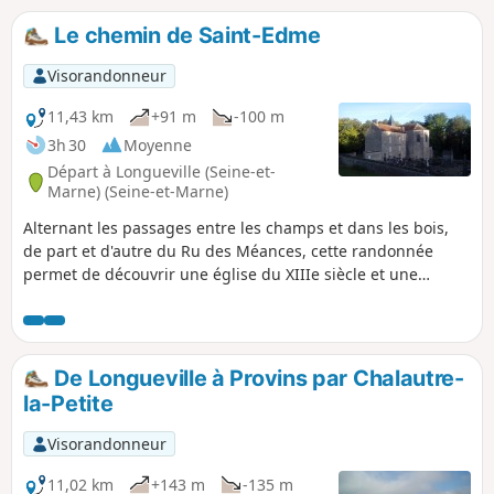
Le chemin de Saint-Edme
Visorandonneur
11,43 km
+91 m
-100 m
3h 30
Moyenne
Départ à Longueville (Seine-et-
Marne) (Seine-et-Marne)
Alternant les passages entre les champs et dans les bois,
de part et d'autre du Ru des Méances, cette randonnée
permet de découvrir une église du XIIIe siècle et une
ancienne fontaine, toutes deux consacrées à Saint-Edme
qui se retira ici à la fin de sa vie.
De Longueville à Provins par Chalautre-
la-Petite
Visorandonneur
11,02 km
+143 m
-135 m