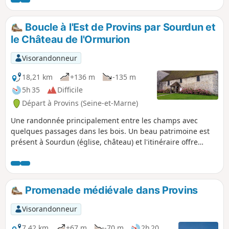
chemins des champs et des bois ainsi que
les sentes d'un village, et qui longe des
ruisseaux et la banquette herbeuse d'un
Boucle à l'Est de Provins par Sourdun et
aqueduc souterrain. Une randonnée
le Château de l'Ormurion
bucolique et patrimoniale à la fois, dans un
cadre paisible.
Visorandonneur
18,21 km
+136 m
-135 m
5h 35
Difficile
Départ à Provins (Seine-et-Marne)
Une randonnée principalement entre les champs avec
quelques passages dans les bois. Un beau patrimoine est
présent à Sourdun (église, château) et l'itinéraire offre
quelques beaux points de vue, quoi que lointains, sur la
Collégiale Saint-Quiriace et la Tour César de Provins.
Promenade médiévale dans Provins
Visorandonneur
7,42 km
+67 m
-70 m
2h 20