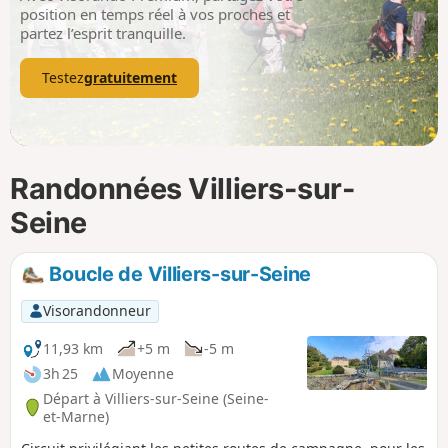
p
position en temps réel à vos proches et
partez l’esprit tranquille.
Testez
gratuitement
Randonnées Villiers-sur-
Seine
Boucle de Villiers-sur-Seine
Visorandonneur
11,93 km
+5 m
-5 m
3h 25
Moyenne
Départ à Villiers-sur-Seine (Seine-
et-Marne)