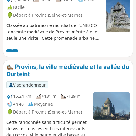
Facile
Départ à Provins (Seine-et-Marne)
Classée au patrimoine mondial de l'UNESCO,
l'enceinte médiévale de Provins mérite à elle
seule une visite ! Cette promenade urbaine,
agrémentée de cours d'eau, permet de
découvrir les principaux sites et monuments
de la ville : remparts, église romane et
collégiale gothique, ancien couvent, ... et la
Provins, la ville médiévale et la vallée du
célèbre Tour César. Circuit conçu par la
Durteint
Communauté de Communes du Pays du
Provinois et balisé par la FFRP.
Visorandonneur
15,24 km
+131 m
-129 m
4h 40
Moyenne
Départ à Provins (Seine-et-Marne)
Cette randonnée sans difficulté permet
de visiter tous les édifices intéressants
de Provins, ville haute et ville basse, et a