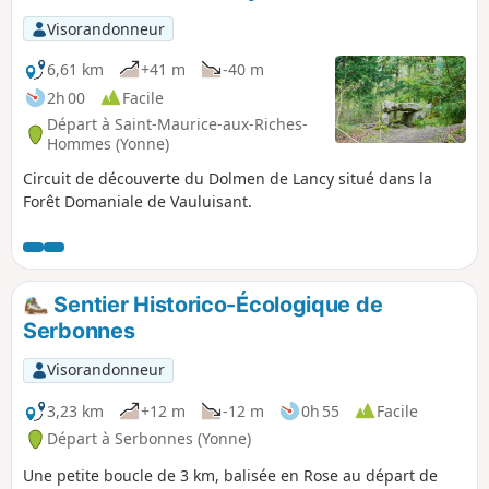
Visorandonneur
6,61 km
+41 m
-40 m
2h 00
Facile
Départ à Saint-Maurice-aux-Riches-
Hommes (Yonne)
Circuit de découverte du Dolmen de Lancy situé dans la
Forêt Domaniale de Vauluisant.
Sentier Historico-Écologique de
Serbonnes
Visorandonneur
3,23 km
+12 m
-12 m
0h 55
Facile
Départ à Serbonnes (Yonne)
Une petite boucle de 3 km, balisée en Rose au départ de