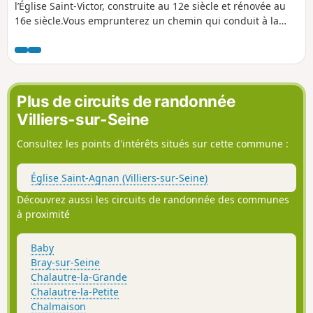
l’Église Saint-Victor, construite au 12e siècle et rénovée au
16e siècle.Vous emprunterez un chemin qui conduit à la
zone humide où se situe un lavoir atypique, style Gustave-
Eiffel.Cette zone humide renferme plusieurs sources
bouillonnantes.Dans le lavoir lui même, on peut déjà voir
quelques sources frémissantes.En contournant, par le
chemin, cette zone humide, vous longerez l’Yonne pour
Plus de circuits de randonnée
emprunter le chemin de halage, puis vous contournerez le
Villiers-sur-Seine
domaine du Grand Varennes avec son parc et son moulin,
pour retourner vers la mairie et la place du village après
Consultez les points d'intérêts situés sur cette commune :
avoir découvert la maison du régicide Jacques-Clément.
Église Saint-Agnan (Villiers-sur-Seine)
Découvrez aussi les circuits de randonnée des communes
à proximité
Baby
Bray-sur-Seine
Chalautre-la-Grande
Chalautre-la-Petite
Chalmaison