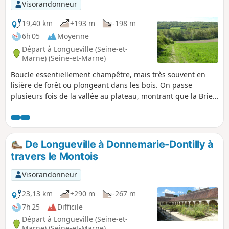
Visorandonneur
19,40 km
+193 m
-198 m
6h 05
Moyenne
Départ à Longueville (Seine-et-
Marne) (Seine-et-Marne)
Boucle essentiellement champêtre, mais très souvent en
lisière de forêt ou plongeant dans les bois. On passe
plusieurs fois de la vallée au plateau, montrant que la Brie
peut avoir du relief avec de jolies ondulations et des points
de vue très ouverts, y compris au loin sur la ville haute de
Provins. La sortie peut être l'occasion de visiter Le "Musée
du chemin de fer vivant" et la "Rotonde ferroviaire de
De Longueville à Donnemarie-Dontilly à
Longueville"
travers le Montois
Visorandonneur
23,13 km
+290 m
-267 m
7h 25
Difficile
Départ à Longueville (Seine-et-
Marne) (Seine-et-Marne)