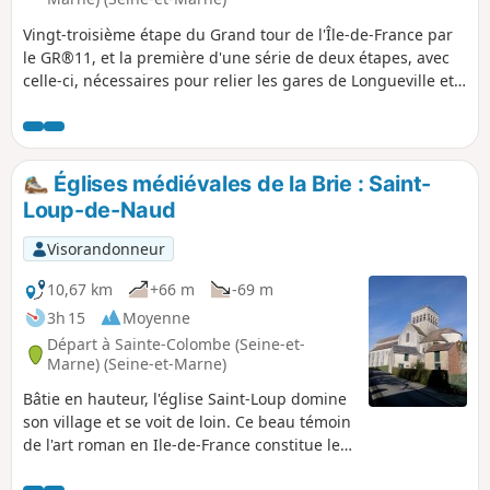
Vingt-troisième étape du Grand tour de l'Île-de-France par
le GR®11, et la première d'une série de deux étapes, avec
celle-ci, nécessaires pour relier les gares de Longueville et
de Montereau, à travers le Montois et la vallée de la
Seine.Pour cette première étape du diptyque il est proposé
une nuit en chambre d'hôtes à Donnemarie-Dontilly, à peu
près à mi-parcours entre les deux gares, après une belle
Églises médiévales de la Brie : Saint-
traversée du Montois, dans un paysage un peu plus varié et
Loup-de-Naud
vallonné que la Brie juste au Nord.
Visorandonneur
10,67 km
+66 m
-69 m
3h 15
Moyenne
Départ à Sainte-Colombe (Seine-et-
Marne) (Seine-et-Marne)
Bâtie en hauteur, l'église Saint-Loup domine
son village et se voit de loin. Ce beau témoin
de l'art roman en Ile-de-France constitue le
but de cette randonnée qui emprunte des