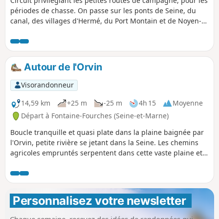
Circuit privilégiant les petites routes de campagne, pour les
périodes de chasse. On passe sur les ponts de Seine, du
canal, des villages d'Hermé, du Port Montain et de Noyen-
sur-Seine et de son château datant de 1553. Aucune
difficulté particulière et points d'eau dans les villages.
Autour de l'Orvin
Visorandonneur
14,59 km
+25 m
-25 m
4h 15
Moyenne
Départ à Fontaine-Fourches (Seine-et-Marne)
Boucle tranquille et quasi plate dans la plaine baignée par
l'Orvin, petite rivière se jetant dans la Seine. Les chemins
agricoles empruntés serpentent dans cette vaste plaine et
permettent de gagner le bord de la Seine à Athis et, par la
suite, de longer l'Orvin.
Personnalisez votre newsletter 
Chaque semaine, recevez des idées de randonnées qui