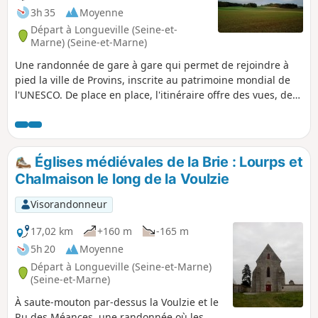
3h 35
Moyenne
Départ à Longueville (Seine-et-
Marne) (Seine-et-Marne)
Une randonnée de gare à gare qui permet de rejoindre à
pied la ville de Provins, inscrite au patrimoine mondial de
l'UNESCO. De place en place, l'itinéraire offre des vues, de
plus en plus proches, sur la Haute Ville de Provins. Dans un
cadre rafraîchissant, le village de Chalautre-la-Petite recèle
également un patrimoine intéressant.
Églises médiévales de la Brie : Lourps et
Chalmaison le long de la Voulzie
Visorandonneur
17,02 km
+160 m
-165 m
5h 20
Moyenne
Départ à Longueville (Seine-et-Marne)
(Seine-et-Marne)
À saute-mouton par-dessus la Voulzie et le
Ru des Méances, une randonnée où les