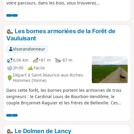
votre parcours, dans les bois, vous trouverez
certainement Neottia nidus-avis (Nid d'oiseau)
et Épipactis purpurata (Hélléborine pourprée).
Sur les pelouses, en lisière et sous les bois
clairs, ce sera plutôt Ophrys scolopax (Ophrys
Les bornes armoriées de la Forêt de
bécasse), Orchis purpurea (Orchis pourpre) ou
Vauluisant
Orchis Ustulata (Orchis brûlé). La floraison a
lieu en mai-juin, la plante dévoile alors ses
Visorandonneur
fleurs délicates que vous ne devez ni cueillir, ni
arracher. (la protection des espèces rares est
6,06 km
+81 m
-87 m
régie par l'arrêté ministériel du 20 janvier
2h 00
Facile
1982).
Départ à Saint-Maurice-aux-Riches-
Hommes (Yonne)
Dans cette forêt, les bornes portent les armoiries de trois
seigneurs : le Cardinal Louis de Bourbon-Vendôme, le
couple Briçonnet-Raguier et les frères de Belleville. Ces
marques de limites ont dû être fichées au sol vers 1550, à la
suite de contestations sur les limites respectives des uns et
des autres.
Le Dolmen de Lancy