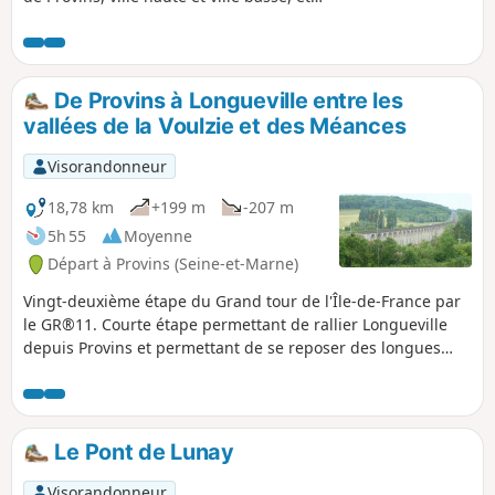
choisi de parcourir les rues qui
comportent les plus belles
concentration de maisons à
colombage. La boucle Nord complète ce
De Provins à Longueville entre les
circuit urbain par une escapade
vallées de la Voulzie et des Méances
campagnarde visitant quelques points
d'intérêt, et offre aussi des points de
Visorandonneur
vue sur la ville haute dans son
ensemble.
18,78 km
+199 m
-207 m
5h 55
Moyenne
Départ à Provins (Seine-et-Marne)
Vingt-deuxième étape du Grand tour de l'Île-de-France par
le GR®11. Courte étape permettant de rallier Longueville
depuis Provins et permettant de se reposer des longues
étapes précédentes de la traversée de la Brie. Comme
l'étape est courte, il est proposé au début, pour l'égayer,
une petite boucle dans la vieille ville de Provins afin d'en
découvrir son riche patrimoine.
Le Pont de Lunay
Visorandonneur