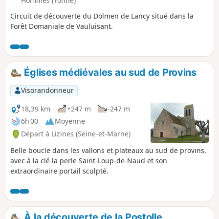
Hommes (Yonne)
typiques et grandes fermes briardes.
Circuit de découverte du Dolmen de Lancy situé dans la
Forêt Domaniale de Vauluisant.
Églises médiévales au sud de Provins
Visorandonneur
18,39 km
+247 m
-247 m
6h 00
Moyenne
Départ à Lizines (Seine-et-Marne)
Belle boucle dans les vallons et plateaux au sud de provins,
avec à la clé la perle Saint-Loup-de-Naud et son
extraordinaire portail sculpté.
À la découverte de la Postolle