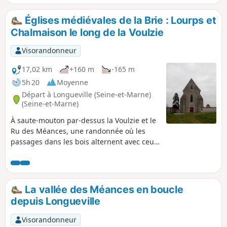
également un patrimoine intéressant.
Églises médiévales de la Brie : Lourps et
Chalmaison le long de la Voulzie
Visorandonneur
17,02 km
+160 m
-165 m
5h 20
Moyenne
Départ à Longueville (Seine-et-Marne)
(Seine-et-Marne)
À saute-mouton par-dessus la Voulzie et le
Ru des Méances, une randonnée où les
passages dans les bois alternent avec ceux
entre les champs cultivés. La Chapelle de
Lourps impose son altière silhouette visible
de loin alors que l’Église de Chalmaison ne
se dévoile qu'au dernier moment. Deux
La vallée des Méances en boucle
anciens moulins à eau ajoutent au charme
depuis Longueville
de cet itinéraire.
Visorandonneur