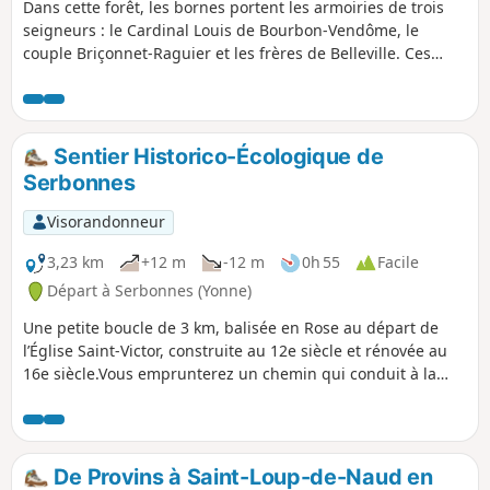
Dans cette forêt, les bornes portent les armoiries de trois
seigneurs : le Cardinal Louis de Bourbon-Vendôme, le
couple Briçonnet-Raguier et les frères de Belleville. Ces
marques de limites ont dû être fichées au sol vers 1550, à la
suite de contestations sur les limites respectives des uns et
des autres.
Sentier Historico-Écologique de
Serbonnes
Visorandonneur
3,23 km
+12 m
-12 m
0h 55
Facile
Départ à Serbonnes (Yonne)
Une petite boucle de 3 km, balisée en Rose au départ de
l’Église Saint-Victor, construite au 12e siècle et rénovée au
16e siècle.Vous emprunterez un chemin qui conduit à la
zone humide où se situe un lavoir atypique, style Gustave-
Eiffel.Cette zone humide renferme plusieurs sources
bouillonnantes.Dans le lavoir lui même, on peut déjà voir
quelques sources frémissantes.En contournant, par le
De Provins à Saint-Loup-de-Naud en
chemin, cette zone humide, vous longerez l’Yonne pour