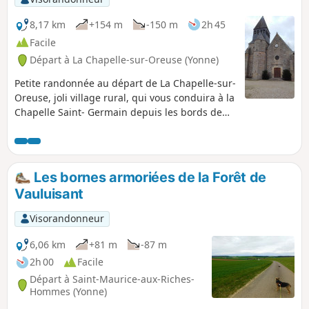
8,17 km
+154 m
-150 m
2h 45
Facile
Départ à La Chapelle-sur-Oreuse (Yonne)
Petite randonnée au départ de La Chapelle-sur-
Oreuse, joli village rural, qui vous conduira à la
Chapelle Saint- Germain depuis les bords de
l'Oreuse. Vous monterez en pente douce dans
la campagne, puis vous pénétrerez dans les
bois avant d'atteindre la chapelle. Là, une table
d'orientation vous permettra de découvrir la
Les bornes armoriées de la Forêt de
vallée du Nord de l'Yonne. Au retour, vous
Vauluisant
traverserez le village en passant près de
l'Église Saint-Laurent puis entre les étangs de
Visorandonneur
pêche et longerez le lavoir.
6,06 km
+81 m
-87 m
2h 00
Facile
Départ à Saint-Maurice-aux-Riches-
Hommes (Yonne)