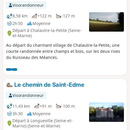
Orchis Ustulata (Orchis brûlé). La floraison a
Visorandonneur
lieu en mai-juin, la plante dévoile alors ses
fleurs délicates que vous ne devez ni cueillir, ni
8,58 km
+122 m
-127 m
arracher. (la protection des espèces rares est
2h 50
Moyenne
régie par l'arrêté ministériel du 20 janvier
Départ à Chalautre-la-Petite (Seine-
1982).
et-Marne)
Au départ du charmant village de Chalautre-la-Petite, une
courte randonnée entre champs et bois, sur les deux rives
du Ruisseau des Méances.
Le chemin de Saint-Edme
Visorandonneur
11,43 km
+91 m
-100 m
3h 30
Moyenne
Départ à Longueville (Seine-et-
Marne) (Seine-et-Marne)