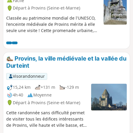
Facile
Départ à Provins (Seine-et-Marne)
Classée au patrimoine mondial de l'UNESCO,
l'enceinte médiévale de Provins mérite à elle
seule une visite ! Cette promenade urbaine,
agrémentée de cours d'eau, permet de
découvrir les principaux sites et monuments
de la ville : remparts, église romane et
collégiale gothique, ancien couvent, ... et la
Provins, la ville médiévale et la vallée du
célèbre Tour César. Circuit conçu par la
Durteint
Communauté de Communes du Pays du
Provinois et balisé par la FFRP.
Visorandonneur
15,24 km
+131 m
-129 m
4h 40
Moyenne
Départ à Provins (Seine-et-Marne)
Cette randonnée sans difficulté permet
de visiter tous les édifices intéressants
de Provins, ville haute et ville basse, et a
choisi de parcourir les rues qui