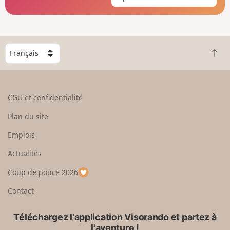
C
R
h
e
o
t
i
o
s
CGU et confidentialité
u
i
r
s
Plan du site
e
s
n
e
Emplois
h
z
Actualités
a
u
u
n
Coup de pouce 2026
t
p
a
Contact
y
s
Téléchargez l'application Visorando et partez à
l'aventure !