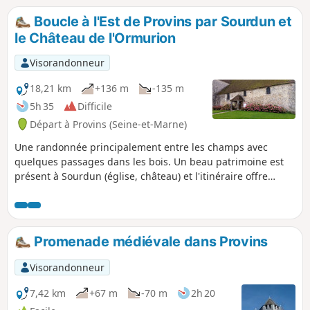
ruisseaux et la banquette herbeuse d'un
Boucle à l'Est de Provins par Sourdun et
aqueduc souterrain. Une randonnée
le Château de l'Ormurion
bucolique et patrimoniale à la fois, dans un
cadre paisible.
Visorandonneur
18,21 km
+136 m
-135 m
5h 35
Difficile
Départ à Provins (Seine-et-Marne)
Une randonnée principalement entre les champs avec
quelques passages dans les bois. Un beau patrimoine est
présent à Sourdun (église, château) et l'itinéraire offre
quelques beaux points de vue, quoi que lointains, sur la
Collégiale Saint-Quiriace et la Tour César de Provins.
Promenade médiévale dans Provins
Visorandonneur
7,42 km
+67 m
-70 m
2h 20