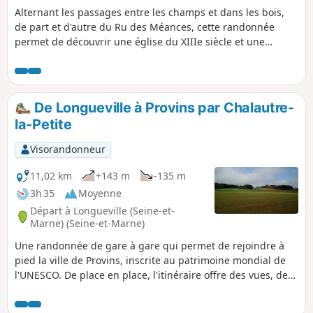
Alternant les passages entre les champs et dans les bois,
de part et d'autre du Ru des Méances, cette randonnée
permet de découvrir une église du XIIIe siècle et une
ancienne fontaine, toutes deux consacrées à Saint-Edme
qui se retira ici à la fin de sa vie.
De Longueville à Provins par Chalautre-
la-Petite
Visorandonneur
11,02 km
+143 m
-135 m
3h 35
Moyenne
Départ à Longueville (Seine-et-
Marne) (Seine-et-Marne)
Une randonnée de gare à gare qui permet de rejoindre à
pied la ville de Provins, inscrite au patrimoine mondial de
l'UNESCO. De place en place, l'itinéraire offre des vues, de
plus en plus proches, sur la Haute Ville de Provins. Dans un
cadre rafraîchissant, le village de Chalautre-la-Petite recèle