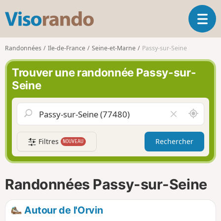
V
O
i
u
s
v
o
Randonnées
Ile-de-France
Seine-et-Marne
Passy-sur-Seine
r
r
i
a
Trouver une randonnée Passy-sur-
r
n
Seine
l
d
a
o
n
A
V
a
u
i
v
t
d
i
Filtres
Rechercher
NOUVEAU
o
e
g
u
r
a
r
l
t
d
e
i
Randonnées Passy-sur-Seine
e
c
o
m
h
n
o
a
Autour de l'Orvin
i
m