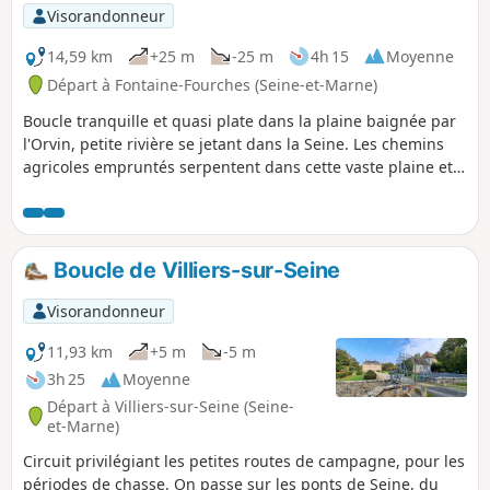
p
Visorandonneur
14,59 km
+25 m
-25 m
4h 15
Moyenne
Départ à Fontaine-Fourches (Seine-et-Marne)
Boucle tranquille et quasi plate dans la plaine baignée par
l'Orvin, petite rivière se jetant dans la Seine. Les chemins
agricoles empruntés serpentent dans cette vaste plaine et
permettent de gagner le bord de la Seine à Athis et, par la
suite, de longer l'Orvin.
Boucle de Villiers-sur-Seine
Visorandonneur
11,93 km
+5 m
-5 m
3h 25
Moyenne
Départ à Villiers-sur-Seine (Seine-
et-Marne)
Circuit privilégiant les petites routes de campagne, pour les
périodes de chasse. On passe sur les ponts de Seine, du