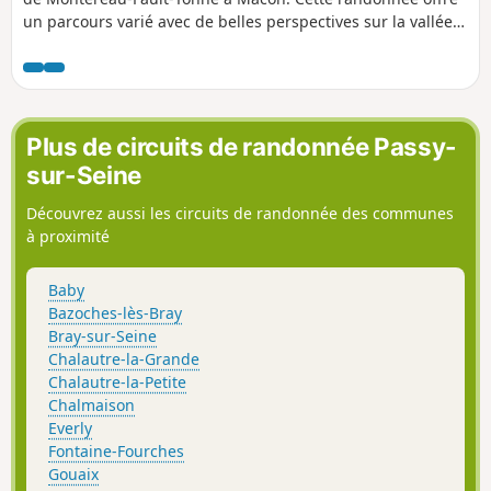
un parcours varié avec de belles perspectives sur la vallée
de l'Yonne. Elle nous invite à découvrir Sens qui possède un
patrimoine remarquable et une histoire riche, qui mérite
d'être connue.
Plus de circuits de randonnée Passy-
sur-Seine
Découvrez aussi les circuits de randonnée des communes
à proximité
Baby
Bazoches-lès-Bray
Bray-sur-Seine
Chalautre-la-Grande
Chalautre-la-Petite
Chalmaison
Everly
Fontaine-Fourches
Gouaix