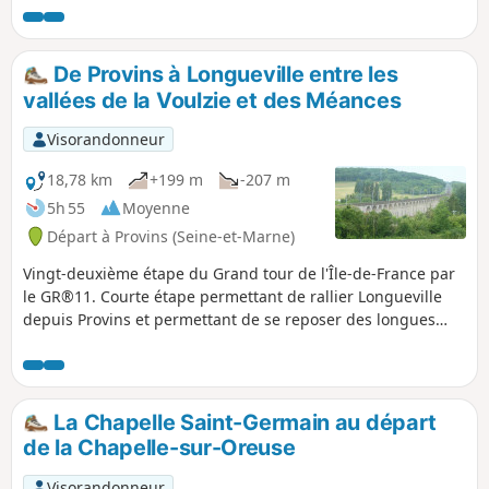
comportent les plus belles
concentration de maisons à
colombage. La boucle Nord complète ce
De Provins à Longueville entre les
circuit urbain par une escapade
vallées de la Voulzie et des Méances
campagnarde visitant quelques points
d'intérêt, et offre aussi des points de
Visorandonneur
vue sur la ville haute dans son
ensemble.
18,78 km
+199 m
-207 m
5h 55
Moyenne
Départ à Provins (Seine-et-Marne)
Vingt-deuxième étape du Grand tour de l'Île-de-France par
le GR®11. Courte étape permettant de rallier Longueville
depuis Provins et permettant de se reposer des longues
étapes précédentes de la traversée de la Brie. Comme
l'étape est courte, il est proposé au début, pour l'égayer,
une petite boucle dans la vieille ville de Provins afin d'en
découvrir son riche patrimoine.
La Chapelle Saint-Germain au départ
de la Chapelle-sur-Oreuse
Visorandonneur