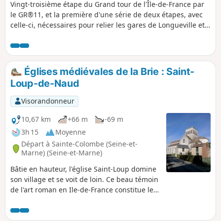
Vingt-troisième étape du Grand tour de l'Île-de-France par
le GR®11, et la première d'une série de deux étapes, avec
celle-ci, nécessaires pour relier les gares de Longueville et
de Montereau, à travers le Montois et la vallée de la
Seine.Pour cette première étape du diptyque il est proposé
une nuit en chambre d'hôtes à Donnemarie-Dontilly, à peu
près à mi-parcours entre les deux gares, après une belle
Églises médiévales de la Brie : Saint-
traversée du Montois, dans un paysage un peu plus varié et
Loup-de-Naud
vallonné que la Brie juste au Nord.
Visorandonneur
10,67 km
+66 m
-69 m
3h 15
Moyenne
Départ à Sainte-Colombe (Seine-et-
Marne) (Seine-et-Marne)
Bâtie en hauteur, l'église Saint-Loup domine
son village et se voit de loin. Ce beau témoin
de l'art roman en Ile-de-France constitue le
but de cette randonnée qui emprunte des
chemins des champs et des bois ainsi que
les sentes d'un village, et qui longe des