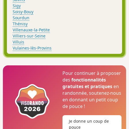
Sigy
Soisy-Bouy
Sourdun
Thénisy
Villenauxe-la-Petite
Villiers-sur-Seine
Villuis
Vulaines-lès-Provins
Pour continuer à proposer
des
fonctionnalités
gratuites et pratiques
en
randonnée, soutenez-nous
en donnant un petit coup
de pouce !
Je donne un coup de
pouce