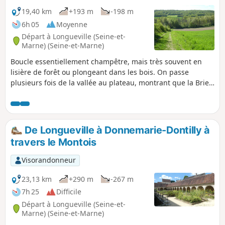
19,40 km
+193 m
-198 m
6h 05
Moyenne
Départ à Longueville (Seine-et-
Marne) (Seine-et-Marne)
Boucle essentiellement champêtre, mais très souvent en
lisière de forêt ou plongeant dans les bois. On passe
plusieurs fois de la vallée au plateau, montrant que la Brie
peut avoir du relief avec de jolies ondulations et des points
de vue très ouverts, y compris au loin sur la ville haute de
Provins. La sortie peut être l'occasion de visiter Le "Musée
du chemin de fer vivant" et la "Rotonde ferroviaire de
De Longueville à Donnemarie-Dontilly à
Longueville"
travers le Montois
Visorandonneur
23,13 km
+290 m
-267 m
7h 25
Difficile
Départ à Longueville (Seine-et-
Marne) (Seine-et-Marne)