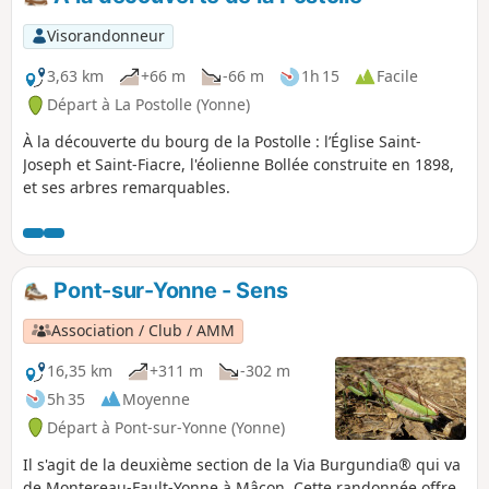
Visorandonneur
3,63 km
+66 m
-66 m
1h 15
Facile
Départ à La Postolle (Yonne)
À la découverte du bourg de la Postolle : l’Église Saint-
Joseph et Saint-Fiacre, l'éolienne Bollée construite en 1898,
et ses arbres remarquables.
Pont-sur-Yonne - Sens
Association / Club / AMM
16,35 km
+311 m
-302 m
5h 35
Moyenne
Départ à Pont-sur-Yonne (Yonne)
Il s'agit de la deuxième section de la Via Burgundia® qui va
de Montereau-Fault-Yonne à Mâcon. Cette randonnée offre