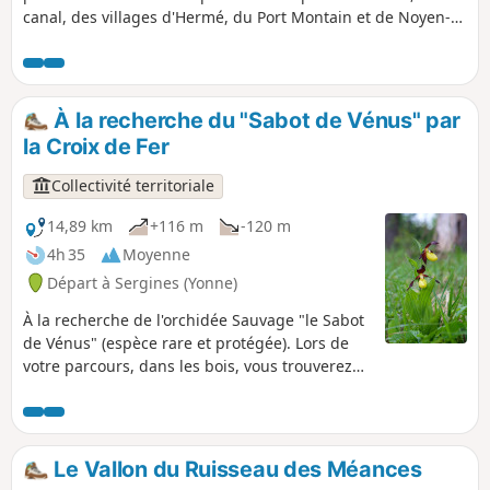
canal, des villages d'Hermé, du Port Montain et de Noyen-
sur-Seine et de son château datant de 1553. Aucune
difficulté particulière et points d'eau dans les villages.
À la recherche du "Sabot de Vénus" par
la Croix de Fer
Collectivité territoriale
14,89 km
+116 m
-120 m
4h 35
Moyenne
Départ à Sergines (Yonne)
À la recherche de l'orchidée Sauvage "le Sabot
de Vénus" (espèce rare et protégée). Lors de
votre parcours, dans les bois, vous trouverez
certainement Neottia nidus-avis (Nid d'oiseau)
et Épipactis purpurata (Hélléborine pourprée).
Sur les pelouses, en lisière et sous les bois
clairs, ce sera plutôt Ophrys scolopax (Ophrys
Le Vallon du Ruisseau des Méances
bécasse), Orchis purpurea (Orchis pourpre) ou