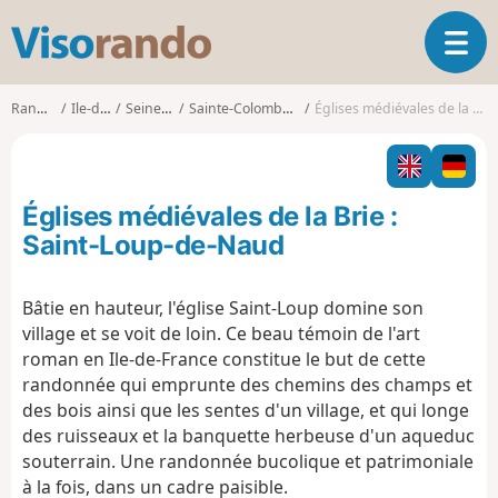
V
O
i
u
s
v
o
Randonnées
Ile-de-France
Seine-et-Marne
Sainte-Colombe (Seine-et-Marne)
Églises médiévales de la Brie : Saint-Loup-de-Naud
r
r
i
a
r
n
l
d
Églises médiévales de la Brie :
a
o
n
Saint-Loup-de-Naud
a
v
Bâtie en hauteur, l'église Saint-Loup domine son
i
village et se voit de loin. Ce beau témoin de l'art
g
a
roman en Ile-de-France constitue le but de cette
t
randonnée qui emprunte des chemins des champs et
i
des bois ainsi que les sentes d'un village, et qui longe
o
des ruisseaux et la banquette herbeuse d'un aqueduc
n
souterrain. Une randonnée bucolique et patrimoniale
à la fois, dans un cadre paisible.