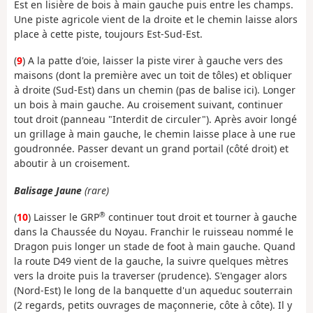
Est en lisière de bois à main gauche puis entre les champs.
Une piste agricole vient de la droite et le chemin laisse alors
place à cette piste, toujours Est-Sud-Est.
(
9
) A la patte d'oie, laisser la piste virer à gauche vers des
maisons (dont la première avec un toit de tôles) et obliquer
à droite (Sud-Est) dans un chemin (pas de balise ici). Longer
un bois à main gauche. Au croisement suivant, continuer
tout droit (panneau "Interdit de circuler"). Après avoir longé
un grillage à main gauche, le chemin laisse place à une rue
goudronnée. Passer devant un grand portail (côté droit) et
aboutir à un croisement.
Balisage Jaune
(rare)
®
(
10
) Laisser le GRP
continuer tout droit et tourner à gauche
dans la Chaussée du Noyau. Franchir le ruisseau nommé le
Dragon puis longer un stade de foot à main gauche. Quand
la route D49 vient de la gauche, la suivre quelques mètres
vers la droite puis la traverser (prudence). S'engager alors
(Nord-Est) le long de la banquette d'un aqueduc souterrain
(2 regards, petits ouvrages de maçonnerie, côte à côte). Il y