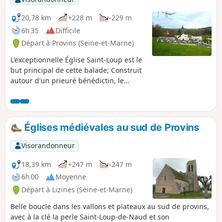
20,78 km
+228 m
-229 m
6h 35
Difficile
Départ à Provins (Seine-et-Marne)
L'exceptionnelle Église Saint-Loup est le
but principal de cette balade; Construit
autour d'un prieuré bénédictin, le
village conserve une église des XIe et
XIIe siècles, considérée comme l'un des
plus beaux édifices romans d'Île-de-
France (Wikipédia). Facilement
Églises médiévales au sud de Provins
accessible depuis Paris par les
transports en commun, la balade, sans
Visorandonneur
aucune difficulté, parcourt les hauts de
la Voulzie et les rives du Ru du Dragon,
18,39 km
+247 m
-247 m
pour atteindre le ravissant petit village
6h 00
Moyenne
de Saint-Loup-de-Naud. Alternance de
Départ à Lizines (Seine-et-Marne)
forêts et de cultures, petits hameaux
typiques et grandes fermes briardes.
Belle boucle dans les vallons et plateaux au sud de provins,
avec à la clé la perle Saint-Loup-de-Naud et son