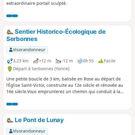
extraordinaire portail sculpté.
Sentier Historico-Écologique de
Serbonnes
Visorandonneur
3,23 km
+12 m
-12 m
0h 55
Facile
Départ à Serbonnes (Yonne)
Une petite boucle de 3 km, balisée en Rose au départ de
l’Église Saint-Victor, construite au 12e siècle et rénovée au
16e siècle.Vous emprunterez un chemin qui conduit à la
zone humide où se situe un lavoir atypique, style Gustave-
Eiffel.Cette zone humide renferme plusieurs sources
bouillonnantes.Dans le lavoir lui même, on peut déjà voir
quelques sources frémissantes.En contournant, par le
Le Pont de Lunay
chemin, cette zone humide, vous longerez l’Yonne pour
emprunter le chemin de halage, puis vous contournerez le
Visorandonneur