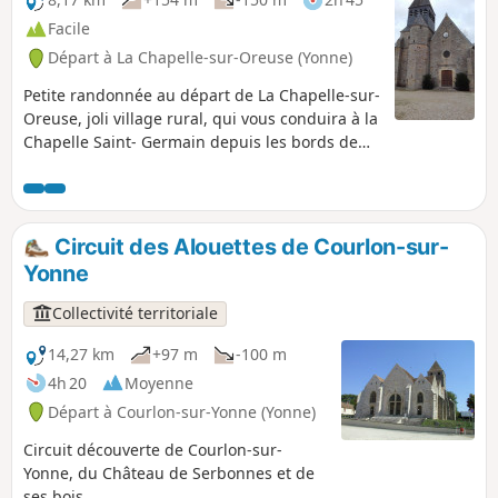
Facile
Départ à La Chapelle-sur-Oreuse (Yonne)
Petite randonnée au départ de La Chapelle-sur-
Oreuse, joli village rural, qui vous conduira à la
Chapelle Saint- Germain depuis les bords de
l'Oreuse. Vous monterez en pente douce dans
la campagne, puis vous pénétrerez dans les
bois avant d'atteindre la chapelle. Là, une table
d'orientation vous permettra de découvrir la
Circuit des Alouettes de Courlon-sur-
vallée du Nord de l'Yonne. Au retour, vous
Yonne
traverserez le village en passant près de
l'Église Saint-Laurent puis entre les étangs de
Collectivité territoriale
pêche et longerez le lavoir.
14,27 km
+97 m
-100 m
4h 20
Moyenne
Départ à Courlon-sur-Yonne (Yonne)
Circuit découverte de Courlon-sur-
Yonne, du Château de Serbonnes et de
ses bois.