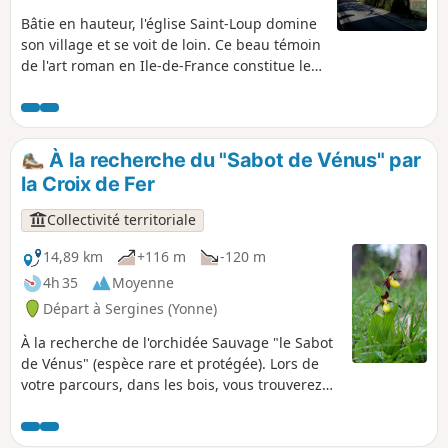
Bâtie en hauteur, l'église Saint-Loup domine
son village et se voit de loin. Ce beau témoin
de l'art roman en Ile-de-France constitue le
but de cette randonnée qui emprunte des
chemins des champs et des bois ainsi que
les sentes d'un village, et qui longe des
ruisseaux et la banquette herbeuse d'un
À la recherche du "Sabot de Vénus" par
aqueduc souterrain. Une randonnée
la Croix de Fer
bucolique et patrimoniale à la fois, dans un
cadre paisible.
Collectivité territoriale
14,89 km
+116 m
-120 m
4h 35
Moyenne
Départ à Sergines (Yonne)
À la recherche de l'orchidée Sauvage "le Sabot
de Vénus" (espèce rare et protégée). Lors de
votre parcours, dans les bois, vous trouverez
certainement Neottia nidus-avis (Nid d'oiseau)
et Épipactis purpurata (Hélléborine pourprée).
Sur les pelouses, en lisière et sous les bois