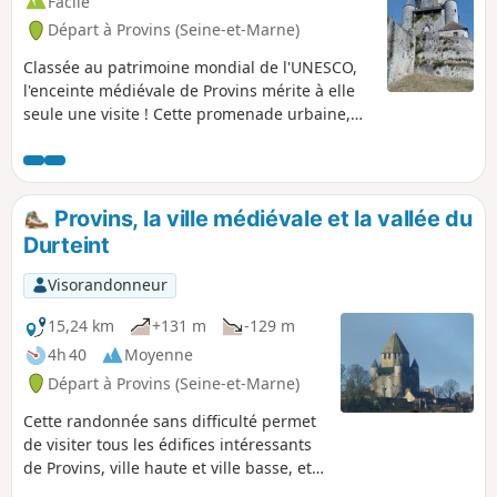
Facile
Départ à Provins (Seine-et-Marne)
Classée au patrimoine mondial de l'UNESCO,
l'enceinte médiévale de Provins mérite à elle
seule une visite ! Cette promenade urbaine,
agrémentée de cours d'eau, permet de
découvrir les principaux sites et monuments
de la ville : remparts, église romane et
collégiale gothique, ancien couvent, ... et la
Provins, la ville médiévale et la vallée du
célèbre Tour César. Circuit conçu par la
Durteint
Communauté de Communes du Pays du
Provinois et balisé par la FFRP.
Visorandonneur
15,24 km
+131 m
-129 m
4h 40
Moyenne
Départ à Provins (Seine-et-Marne)
Cette randonnée sans difficulté permet
de visiter tous les édifices intéressants
de Provins, ville haute et ville basse, et a
choisi de parcourir les rues qui