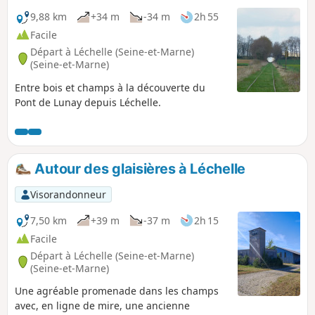
domaine du Grand Varennes avec son parc et son moulin,
pour retourner vers la mairie et la place du village après
9,88 km
+34 m
-34 m
2h 55
avoir découvert la maison du régicide Jacques-Clément.
Facile
Départ à Léchelle (Seine-et-Marne)
(Seine-et-Marne)
Entre bois et champs à la découverte du
Pont de Lunay depuis Léchelle.
Autour des glaisières à Léchelle
Visorandonneur
7,50 km
+39 m
-37 m
2h 15
Facile
Départ à Léchelle (Seine-et-Marne)
(Seine-et-Marne)
Une agréable promenade dans les champs
avec, en ligne de mire, une ancienne