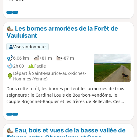
Les bornes armoriées de la Forêt de
Vauluisant
Visorandonneur
6,06 km
+81 m
-87 m
2h 00
Facile
Départ à Saint-Maurice-aux-Riches-
Hommes (Yonne)
Dans cette forêt, les bornes portent les armoiries de trois
seigneurs : le Cardinal Louis de Bourbon-Vendôme, le
couple Briçonnet-Raguier et les frères de Belleville. Ces
marques de limites ont dû être fichées au sol vers 1550, à la
suite de contestations sur les limites respectives des uns et
des autres.
Eau, bois et vues de la basse vallée de