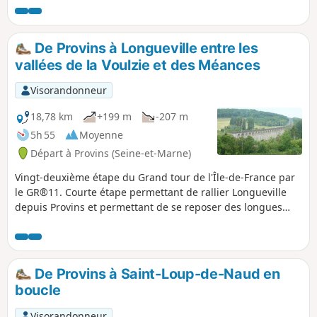
comportent les plus belles
concentration de maisons à
colombage. La boucle Nord complète ce
De Provins à Longueville entre les
circuit urbain par une escapade
vallées de la Voulzie et des Méances
campagnarde visitant quelques points
d'intérêt, et offre aussi des points de
Visorandonneur
vue sur la ville haute dans son
ensemble.
18,78 km
+199 m
-207 m
5h 55
Moyenne
Départ à Provins (Seine-et-Marne)
Vingt-deuxième étape du Grand tour de l'Île-de-France par
le GR®11. Courte étape permettant de rallier Longueville
depuis Provins et permettant de se reposer des longues
étapes précédentes de la traversée de la Brie. Comme
l'étape est courte, il est proposé au début, pour l'égayer,
une petite boucle dans la vieille ville de Provins afin d'en
découvrir son riche patrimoine.
De Provins à Saint-Loup-de-Naud en
boucle
Visorandonneur