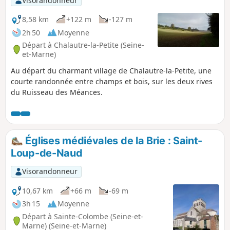
Visorandonneur
8,58 km
+122 m
-127 m
2h 50
Moyenne
Départ à Chalautre-la-Petite (Seine-
et-Marne)
Au départ du charmant village de Chalautre-la-Petite, une
courte randonnée entre champs et bois, sur les deux rives
du Ruisseau des Méances.
Églises médiévales de la Brie : Saint-
Loup-de-Naud
Visorandonneur
10,67 km
+66 m
-69 m
3h 15
Moyenne
Départ à Sainte-Colombe (Seine-et-
Marne) (Seine-et-Marne)