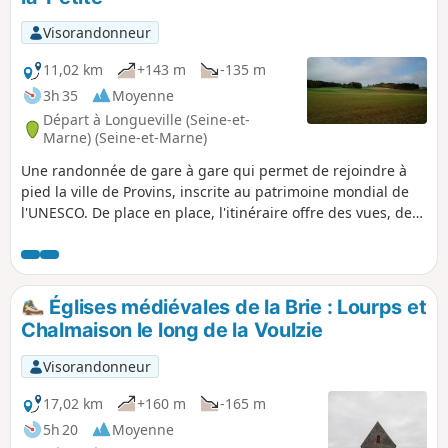
Visorandonneur
11,02 km
+143 m
-135 m
3h 35
Moyenne
Départ à Longueville (Seine-et-
Marne) (Seine-et-Marne)
Une randonnée de gare à gare qui permet de rejoindre à
pied la ville de Provins, inscrite au patrimoine mondial de
l'UNESCO. De place en place, l'itinéraire offre des vues, de
plus en plus proches, sur la Haute Ville de Provins. Dans un
cadre rafraîchissant, le village de Chalautre-la-Petite recèle
également un patrimoine intéressant.
Églises médiévales de la Brie : Lourps et
Chalmaison le long de la Voulzie
Visorandonneur
17,02 km
+160 m
-165 m
5h 20
Moyenne