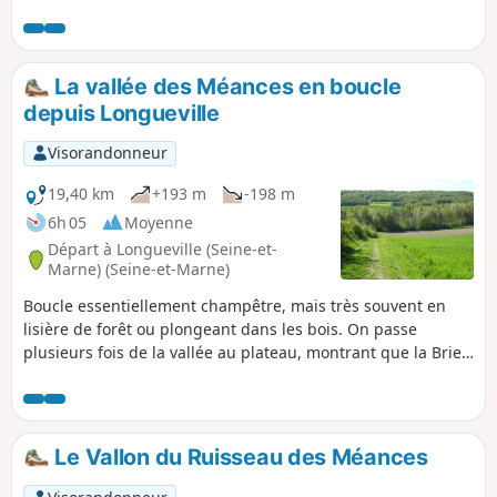
de Montereau, à travers le Montois et la vallée de la
Seine.Pour cette première étape du diptyque il est proposé
une nuit en chambre d'hôtes à Donnemarie-Dontilly, à peu
près à mi-parcours entre les deux gares, après une belle
La vallée des Méances en boucle
traversée du Montois, dans un paysage un peu plus varié et
depuis Longueville
vallonné que la Brie juste au Nord.
Visorandonneur
19,40 km
+193 m
-198 m
6h 05
Moyenne
Départ à Longueville (Seine-et-
Marne) (Seine-et-Marne)
Boucle essentiellement champêtre, mais très souvent en
lisière de forêt ou plongeant dans les bois. On passe
plusieurs fois de la vallée au plateau, montrant que la Brie
peut avoir du relief avec de jolies ondulations et des points
de vue très ouverts, y compris au loin sur la ville haute de
Provins. La sortie peut être l'occasion de visiter Le "Musée
du chemin de fer vivant" et la "Rotonde ferroviaire de
Le Vallon du Ruisseau des Méances
Longueville"