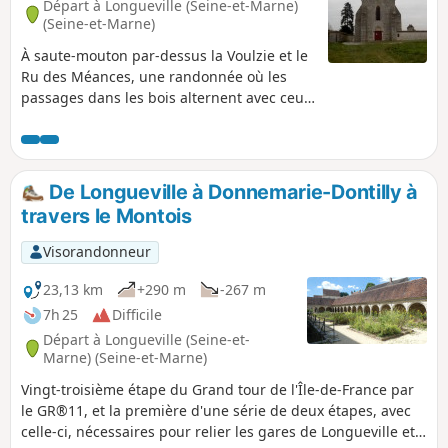
Départ à Longueville (Seine-et-Marne)
(Seine-et-Marne)
À saute-mouton par-dessus la Voulzie et le
Ru des Méances, une randonnée où les
passages dans les bois alternent avec ceux
entre les champs cultivés. La Chapelle de
Lourps impose son altière silhouette visible
de loin alors que l’Église de Chalmaison ne
se dévoile qu'au dernier moment. Deux
De Longueville à Donnemarie-Dontilly à
anciens moulins à eau ajoutent au charme
travers le Montois
de cet itinéraire.
Visorandonneur
23,13 km
+290 m
-267 m
7h 25
Difficile
Départ à Longueville (Seine-et-
Marne) (Seine-et-Marne)
Vingt-troisième étape du Grand tour de l'Île-de-France par
le GR®11, et la première d'une série de deux étapes, avec
celle-ci, nécessaires pour relier les gares de Longueville et