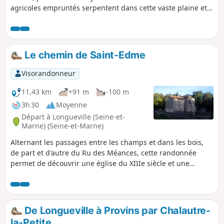
agricoles empruntés serpentent dans cette vaste plaine et
permettent de gagner le bord de la Seine à Athis et, par la
suite, de longer l'Orvin.
Le chemin de Saint-Edme
Visorandonneur
11,43 km
+91 m
-100 m
3h 30
Moyenne
Départ à Longueville (Seine-et-
Marne) (Seine-et-Marne)
Alternant les passages entre les champs et dans les bois,
de part et d'autre du Ru des Méances, cette randonnée
permet de découvrir une église du XIIIe siècle et une
ancienne fontaine, toutes deux consacrées à Saint-Edme
qui se retira ici à la fin de sa vie.
De Longueville à Provins par Chalautre-
la-Petite