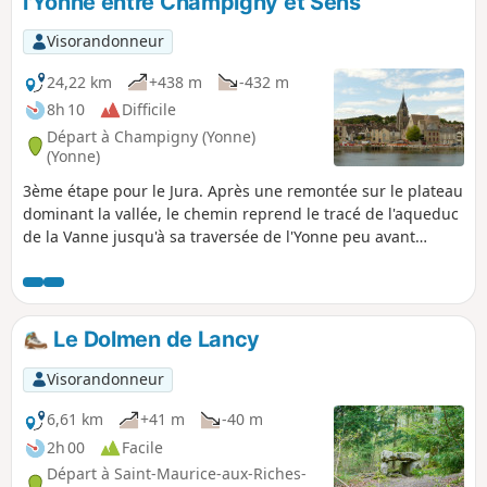
l'Yonne entre Champigny et Sens
Visorandonneur
24,22 km
+438 m
-432 m
8h 10
Difficile
Départ à Champigny (Yonne)
(Yonne)
3ème étape pour le Jura. Après une remontée sur le plateau
dominant la vallée, le chemin reprend le tracé de l'aqueduc
de la Vanne jusqu'à sa traversée de l'Yonne peu avant
Villeperrot. Il emprunte alors le chemin de halage, rive
gauche pour aboutir à Villenavotte. Il remonte à travers
bois, redescend sur Courtois-sur-Yonne, traverse Saint-
Martin-du-Tertre jusqu'à une petite chapelle avant de
Le Dolmen de Lancy
redescendre par un sentier étroit sur l'agglomération de
Sens, ambiances et points d'intérêt variés.
Visorandonneur
6,61 km
+41 m
-40 m
2h 00
Facile
Départ à Saint-Maurice-aux-Riches-