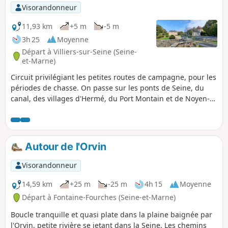
p
Visorandonneur
11,93 km
+5 m
-5 m
3h 25
Moyenne
Départ à Villiers-sur-Seine (Seine-
et-Marne)
Circuit privilégiant les petites routes de campagne, pour les
périodes de chasse. On passe sur les ponts de Seine, du
canal, des villages d'Hermé, du Port Montain et de Noyen-
sur-Seine et de son château datant de 1553. Aucune
difficulté particulière et points d'eau dans les villages.
Autour de l'Orvin
Visorandonneur
14,59 km
+25 m
-25 m
4h 15
Moyenne
Départ à Fontaine-Fourches (Seine-et-Marne)
Boucle tranquille et quasi plate dans la plaine baignée par
l'Orvin, petite rivière se jetant dans la Seine. Les chemins