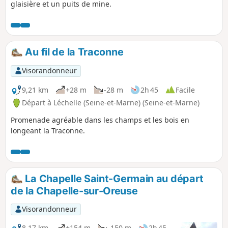
glaisière et un puits de mine.
Au fil de la Traconne
Visorandonneur
9,21 km
+28 m
-28 m
2h 45
Facile
Départ à Léchelle (Seine-et-Marne) (Seine-et-Marne)
Promenade agréable dans les champs et les bois en
longeant la Traconne.
La Chapelle Saint-Germain au départ
de la Chapelle-sur-Oreuse
Visorandonneur
8,17 km
+154 m
-150 m
2h 45