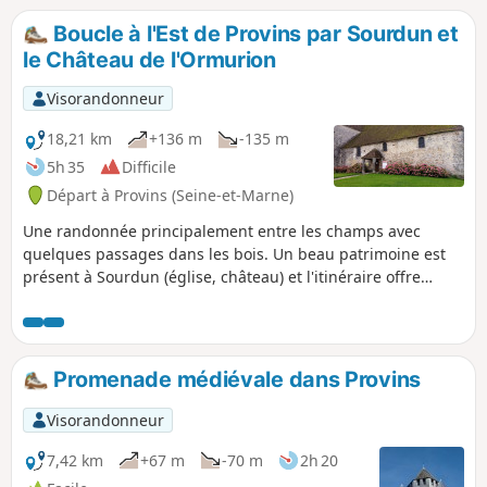
clairs, ce sera plutôt Ophrys scolopax (Ophrys
Boucle à l'Est de Provins par Sourdun et
bécasse), Orchis purpurea (Orchis pourpre) ou
le Château de l'Ormurion
Orchis Ustulata (Orchis brûlé). La floraison a
lieu en mai-juin, la plante dévoile alors ses
Visorandonneur
fleurs délicates que vous ne devez ni cueillir, ni
arracher. (la protection des espèces rares est
18,21 km
+136 m
-135 m
régie par l'arrêté ministériel du 20 janvier
5h 35
Difficile
1982).
Départ à Provins (Seine-et-Marne)
Une randonnée principalement entre les champs avec
quelques passages dans les bois. Un beau patrimoine est
présent à Sourdun (église, château) et l'itinéraire offre
quelques beaux points de vue, quoi que lointains, sur la
Collégiale Saint-Quiriace et la Tour César de Provins.
Promenade médiévale dans Provins
Visorandonneur
7,42 km
+67 m
-70 m
2h 20