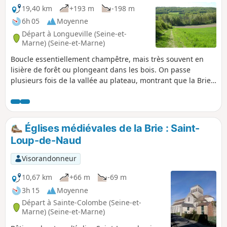
19,40 km
+193 m
-198 m
6h 05
Moyenne
Départ à Longueville (Seine-et-
Marne) (Seine-et-Marne)
Boucle essentiellement champêtre, mais très souvent en
lisière de forêt ou plongeant dans les bois. On passe
plusieurs fois de la vallée au plateau, montrant que la Brie
peut avoir du relief avec de jolies ondulations et des points
de vue très ouverts, y compris au loin sur la ville haute de
Provins. La sortie peut être l'occasion de visiter Le "Musée
du chemin de fer vivant" et la "Rotonde ferroviaire de
Églises médiévales de la Brie : Saint-
Longueville"
Loup-de-Naud
Visorandonneur
10,67 km
+66 m
-69 m
3h 15
Moyenne
Départ à Sainte-Colombe (Seine-et-
Marne) (Seine-et-Marne)