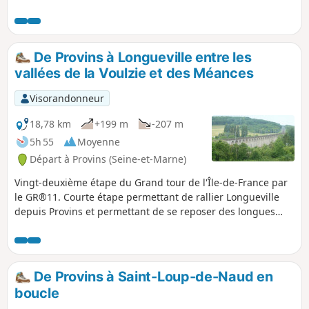
agrémentée de cours d'eau, permet de
découvrir les principaux sites et monuments
de la ville : remparts, église romane et
collégiale gothique, ancien couvent, ... et la
De Provins à Longueville entre les
célèbre Tour César. Circuit conçu par la
vallées de la Voulzie et des Méances
Communauté de Communes du Pays du
Provinois et balisé par la FFRP.
Visorandonneur
18,78 km
+199 m
-207 m
5h 55
Moyenne
Départ à Provins (Seine-et-Marne)
Vingt-deuxième étape du Grand tour de l'Île-de-France par
le GR®11. Courte étape permettant de rallier Longueville
depuis Provins et permettant de se reposer des longues
étapes précédentes de la traversée de la Brie. Comme
l'étape est courte, il est proposé au début, pour l'égayer,
une petite boucle dans la vieille ville de Provins afin d'en
découvrir son riche patrimoine.
De Provins à Saint-Loup-de-Naud en
boucle