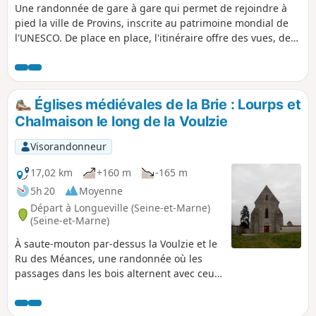
Une randonnée de gare à gare qui permet de rejoindre à
pied la ville de Provins, inscrite au patrimoine mondial de
l'UNESCO. De place en place, l'itinéraire offre des vues, de
plus en plus proches, sur la Haute Ville de Provins. Dans un
cadre rafraîchissant, le village de Chalautre-la-Petite recèle
également un patrimoine intéressant.
Églises médiévales de la Brie : Lourps et
Chalmaison le long de la Voulzie
Visorandonneur
17,02 km
+160 m
-165 m
5h 20
Moyenne
Départ à Longueville (Seine-et-Marne)
(Seine-et-Marne)
À saute-mouton par-dessus la Voulzie et le
Ru des Méances, une randonnée où les
passages dans les bois alternent avec ceux
entre les champs cultivés. La Chapelle de
Lourps impose son altière silhouette visible