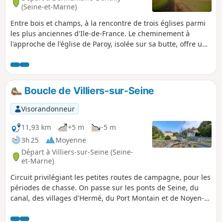
(Seine-et-Marne)
Entre bois et champs, à la rencontre de trois églises parmi
les plus anciennes d'Ile-de-France. Le cheminement à
l'approche de l'église de Paroy, isolée sur sa butte, offre un
beau spectacle. Deux autres églises, quelques lavoirs et
anciens puits, et de beaux corps de ferme viennent
compléter cette randonnée riche en patrimoine.
Boucle de Villiers-sur-Seine
Visorandonneur
11,93 km
+5 m
-5 m
3h 25
Moyenne
Départ à Villiers-sur-Seine (Seine-
et-Marne)
Circuit privilégiant les petites routes de campagne, pour les
périodes de chasse. On passe sur les ponts de Seine, du
canal, des villages d'Hermé, du Port Montain et de Noyen-
sur-Seine et de son château datant de 1553. Aucune
difficulté particulière et points d'eau dans les villages.