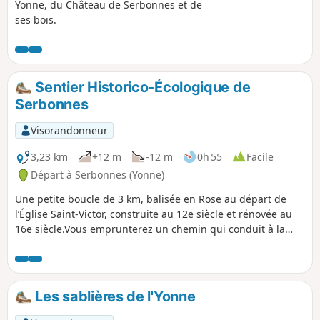
Yonne, du Château de Serbonnes et de
ses bois.
Sentier Historico-Écologique de
Serbonnes
Visorandonneur
3,23 km
+12 m
-12 m
0h 55
Facile
Départ à Serbonnes (Yonne)
Une petite boucle de 3 km, balisée en Rose au départ de
l’Église Saint-Victor, construite au 12e siècle et rénovée au
16e siècle.Vous emprunterez un chemin qui conduit à la
zone humide où se situe un lavoir atypique, style Gustave-
Eiffel.Cette zone humide renferme plusieurs sources
bouillonnantes.Dans le lavoir lui même, on peut déjà voir
quelques sources frémissantes.En contournant, par le
Les sablières de l'Yonne
chemin, cette zone humide, vous longerez l’Yonne pour
emprunter le chemin de halage, puis vous contournerez le