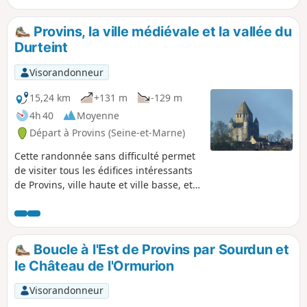
Provins, la ville médiévale et la vallée du
Durteint
Visorandonneur
15,24 km
+131 m
-129 m
4h 40
Moyenne
Départ à Provins (Seine-et-Marne)
Cette randonnée sans difficulté permet
de visiter tous les édifices intéressants
de Provins, ville haute et ville basse, et a
choisi de parcourir les rues qui
comportent les plus belles
concentration de maisons à
colombage. La boucle Nord complète ce
Boucle à l'Est de Provins par Sourdun et
circuit urbain par une escapade
le Château de l'Ormurion
campagnarde visitant quelques points
d'intérêt, et offre aussi des points de
Visorandonneur
vue sur la ville haute dans son