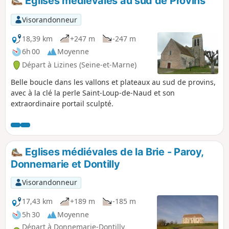
Églises médiévales au sud de Provins
Visorandonneur
18,39 km
+247 m
-247 m
6h 00
Moyenne
Départ à Lizines (Seine-et-Marne)
Belle boucle dans les vallons et plateaux au sud de provins,
avec à la clé la perle Saint-Loup-de-Naud et son
extraordinaire portail sculpté.
Eglises médiévales de la Brie - Paroy,
Donnemarie et Dontilly
Visorandonneur
17,43 km
+189 m
-185 m
5h 30
Moyenne
Départ à Donnemarie-Dontilly