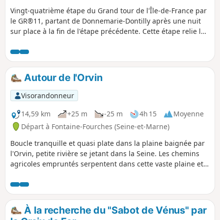
Vingt-quatrième étape du Grand tour de l'Île-de-France par
le GR®11, partant de Donnemarie-Dontilly après une nuit
sur place à la fin de l'étape précédente. Cette étape relie les
terres du Montois à la vallée de la Seine et à Montereau-
Fault-Yonne, confluence entre la Seine et l'Yonne. Elle passe
ainsi d'un paysage agricole à un paysage de marais dans la
vallée, se terminant en milieu plus urbain.
Autour de l'Orvin
Visorandonneur
14,59 km
+25 m
-25 m
4h 15
Moyenne
Départ à Fontaine-Fourches (Seine-et-Marne)
Boucle tranquille et quasi plate dans la plaine baignée par
l'Orvin, petite rivière se jetant dans la Seine. Les chemins
agricoles empruntés serpentent dans cette vaste plaine et
permettent de gagner le bord de la Seine à Athis et, par la
suite, de longer l'Orvin.
À la recherche du "Sabot de Vénus" par