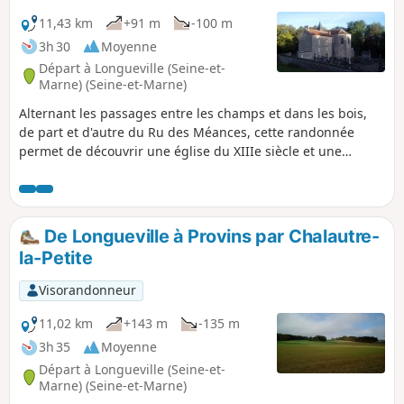
11,43 km
+91 m
-100 m
3h 30
Moyenne
Départ à Longueville (Seine-et-
Marne) (Seine-et-Marne)
Alternant les passages entre les champs et dans les bois,
de part et d'autre du Ru des Méances, cette randonnée
permet de découvrir une église du XIIIe siècle et une
ancienne fontaine, toutes deux consacrées à Saint-Edme
qui se retira ici à la fin de sa vie.
De Longueville à Provins par Chalautre-
la-Petite
Visorandonneur
11,02 km
+143 m
-135 m
3h 35
Moyenne
Départ à Longueville (Seine-et-
Marne) (Seine-et-Marne)