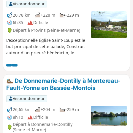
Visorandonneur
20,78 km
+228 m
-229 m
6h 35
Difficile
Départ à Provins (Seine-et-Marne)
L'exceptionnelle Église Saint-Loup est le
but principal de cette balade; Construit
autour d'un prieuré bénédictin, le
village conserve une église des XIe et
XIIe siècles, considérée comme l'un des
plus beaux édifices romans d'Île-de-
France (Wikipédia). Facilement
De Donnemarie-Dontilly à Montereau-
accessible depuis Paris par les
Fault-Yonne en Bassée-Montois
transports en commun, la balade, sans
aucune difficulté, parcourt les hauts de
Visorandonneur
la Voulzie et les rives du Ru du Dragon,
pour atteindre le ravissant petit village
26,65 km
+204 m
-259 m
de Saint-Loup-de-Naud. Alternance de
8h 10
Difficile
forêts et de cultures, petits hameaux
Départ à Donnemarie-Dontilly
typiques et grandes fermes briardes.
(Seine-et-Marne)