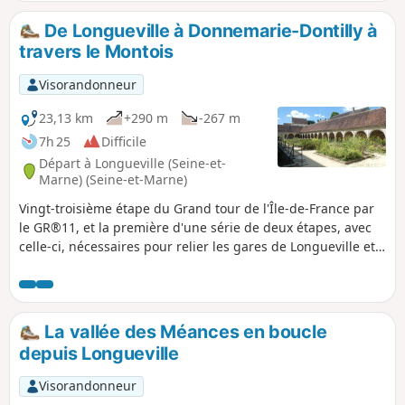
de loin alors que l’Église de Chalmaison ne
se dévoile qu'au dernier moment. Deux
De Longueville à Donnemarie-Dontilly à
anciens moulins à eau ajoutent au charme
travers le Montois
de cet itinéraire.
Visorandonneur
23,13 km
+290 m
-267 m
7h 25
Difficile
Départ à Longueville (Seine-et-
Marne) (Seine-et-Marne)
Vingt-troisième étape du Grand tour de l'Île-de-France par
le GR®11, et la première d'une série de deux étapes, avec
celle-ci, nécessaires pour relier les gares de Longueville et
de Montereau, à travers le Montois et la vallée de la
Seine.Pour cette première étape du diptyque il est proposé
une nuit en chambre d'hôtes à Donnemarie-Dontilly, à peu
près à mi-parcours entre les deux gares, après une belle
La vallée des Méances en boucle
traversée du Montois, dans un paysage un peu plus varié et
depuis Longueville
vallonné que la Brie juste au Nord.
Visorandonneur