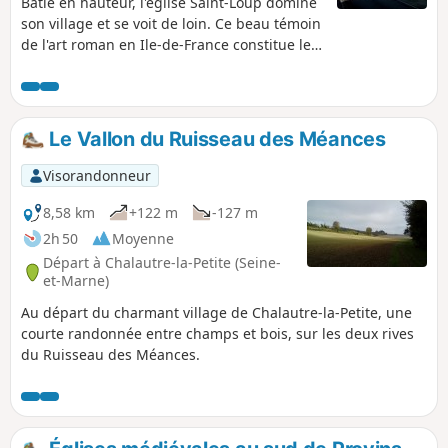
Bâtie en hauteur, l'église Saint-Loup domine
son village et se voit de loin. Ce beau témoin
de l'art roman en Ile-de-France constitue le
but de cette randonnée qui emprunte des
chemins des champs et des bois ainsi que
les sentes d'un village, et qui longe des
ruisseaux et la banquette herbeuse d'un
Le Vallon du Ruisseau des Méances
aqueduc souterrain. Une randonnée
bucolique et patrimoniale à la fois, dans un
Visorandonneur
cadre paisible.
8,58 km
+122 m
-127 m
2h 50
Moyenne
Départ à Chalautre-la-Petite (Seine-
et-Marne)
Au départ du charmant village de Chalautre-la-Petite, une
courte randonnée entre champs et bois, sur les deux rives
du Ruisseau des Méances.