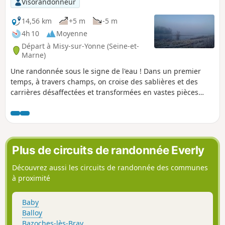
Visorandonneur
domaine du Grand Varennes avec son parc et son moulin,
pour retourner vers la mairie et la place du village après
14,56 km
+5 m
-5 m
avoir découvert la maison du régicide Jacques-Clément.
4h 10
Moyenne
Départ à Misy-sur-Yonne (Seine-et-
Marne)
Une randonnée sous le signe de l'eau ! Dans un premier
temps, à travers champs, on croise des sablières et des
carrières désaffectées et transformées en vastes pièces
d'eau. La seconde partie se déroule entièrement le long de
l'Yonne que l'on remonte sur environ 7km. Deux églises et
deux châteaux complètent agréablement le tableau.
Plus de circuits de randonnée Everly
Découvrez aussi les circuits de randonnée des communes
à proximité
Baby
Balloy
Bazoches-lès-Bray