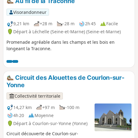
Au fil de la Traconne
Visorandonneur
9,21 km
+28 m
-28 m
2h 45
Facile
Départ à Léchelle (Seine-et-Marne) (Seine-et-Marne)
Promenade agréable dans les champs et les bois en
longeant la Traconne.
Circuit des Alouettes de Courlon-sur-
Yonne
Collectivité territoriale
14,27 km
+97 m
-100 m
4h 20
Moyenne
Départ à Courlon-sur-Yonne (Yonne)
Circuit découverte de Courlon-sur-