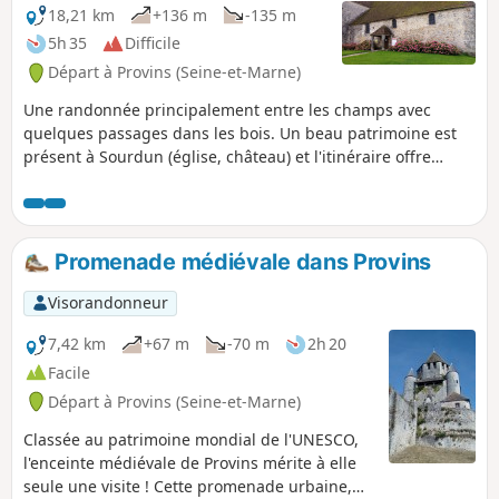
ensemble.
18,21 km
+136 m
-135 m
5h 35
Difficile
Départ à Provins (Seine-et-Marne)
Une randonnée principalement entre les champs avec
quelques passages dans les bois. Un beau patrimoine est
présent à Sourdun (église, château) et l'itinéraire offre
quelques beaux points de vue, quoi que lointains, sur la
Collégiale Saint-Quiriace et la Tour César de Provins.
Promenade médiévale dans Provins
Visorandonneur
7,42 km
+67 m
-70 m
2h 20
Facile
Départ à Provins (Seine-et-Marne)
Classée au patrimoine mondial de l'UNESCO,
l'enceinte médiévale de Provins mérite à elle
seule une visite ! Cette promenade urbaine,