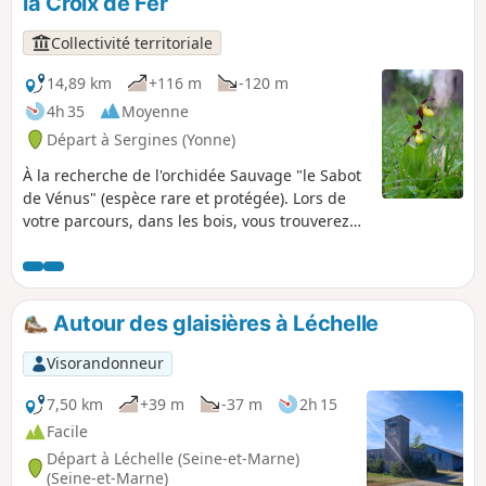
la Croix de Fer
Collectivité territoriale
14,89 km
+116 m
-120 m
4h 35
Moyenne
Départ à Sergines (Yonne)
À la recherche de l'orchidée Sauvage "le Sabot
de Vénus" (espèce rare et protégée). Lors de
votre parcours, dans les bois, vous trouverez
certainement Neottia nidus-avis (Nid d'oiseau)
et Épipactis purpurata (Hélléborine pourprée).
Sur les pelouses, en lisière et sous les bois
clairs, ce sera plutôt Ophrys scolopax (Ophrys
Autour des glaisières à Léchelle
bécasse), Orchis purpurea (Orchis pourpre) ou
Orchis Ustulata (Orchis brûlé). La floraison a
Visorandonneur
lieu en mai-juin, la plante dévoile alors ses
fleurs délicates que vous ne devez ni cueillir, ni
7,50 km
+39 m
-37 m
2h 15
arracher. (la protection des espèces rares est
Facile
régie par l'arrêté ministériel du 20 janvier
Départ à Léchelle (Seine-et-Marne)
1982).
(Seine-et-Marne)