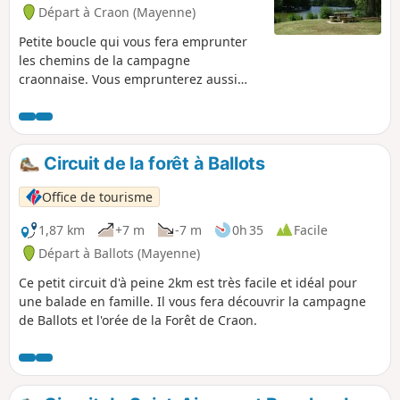
Départ à Craon (Mayenne)
Petite boucle qui vous fera emprunter
les chemins de la campagne
craonnaise. Vous emprunterez aussi
l'ancienne voie ferrée, aujourd’hui Voie
Verte Laval-Renazé. Au plan d'eau du
Mûrier, (départ et arrivée du circuit),
vous disposez de quelques bancs et de
Circuit de la forêt à Ballots
tables de pique-nique. De nombreux
jeux pour enfants sont également
Office de tourisme
disponibles ainsi que des jeux d'eau (en
juillet et en août).
1,87 km
+7 m
-7 m
0h 35
Facile
Départ à Ballots (Mayenne)
Ce petit circuit d'à peine 2km est très facile et idéal pour
une balade en famille. Il vous fera découvrir la campagne
de Ballots et l'orée de la Forêt de Craon.