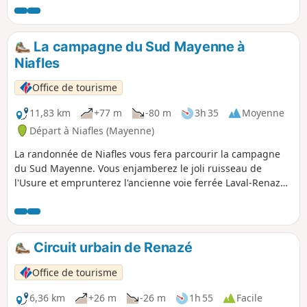
La campagne du Sud Mayenne à
Niafles
Office de tourisme
11,83 km
+77 m
-80 m
3h 35
Moyenne
Départ à Niafles (Mayenne)
La randonnée de Niafles vous fera parcourir la campagne
du Sud Mayenne. Vous enjamberez le joli ruisseau de
l'Usure et emprunterez l'ancienne voie ferrée Laval-Renazé
aujourd'hui réhabilitée en voie verte.
Circuit urbain de Renazé
Office de tourisme
6,36 km
+26 m
-26 m
1h 55
Facile