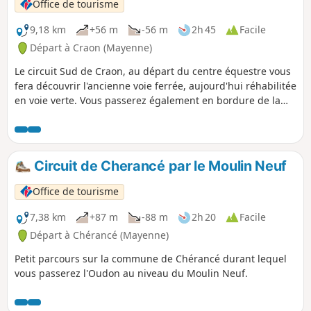
Office de tourisme
9,18 km
+56 m
-56 m
2h 45
Facile
Départ à Craon (Mayenne)
Le circuit Sud de Craon, au départ du centre équestre vous
fera découvrir l'ancienne voie ferrée, aujourd'hui réhabilitée
en voie verte. Vous passerez également en bordure de la
rivière l'Oudon et découvrirez la campagne du pays de
Craon ainsi que le bel hippodrome de La Touche.
Circuit de Cherancé par le Moulin Neuf
Office de tourisme
7,38 km
+87 m
-88 m
2h 20
Facile
Départ à Chérancé (Mayenne)
Petit parcours sur la commune de Chérancé durant lequel
vous passerez l'Oudon au niveau du Moulin Neuf.