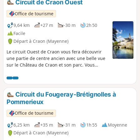
Circuit de Craon Ouest
Office de tourisme
9,64 km
+27 m
-30 m
2h 50
Facile
Départ à Craon (Mayenne)
Le circuit Ouest de Craon vous fera découvrir
une partie de centre ancien avec une belle vue
sur le Château de Craon et son parc. Vous
longerez également l'Oudon et les jardins
familiaux très agréables au printemps. Enfin,
vous profiterez du calme de l'ancienne voie
ferrée Laval / Renazé, aujourd'hui agréable Voie
Circuit du Fougeray-Brétignolles à
Verte.
Pommerieux
Office de tourisme
6,25 km
+35 m
-31 m
1h 55
Moyenne
Départ à Craon (Mayenne)