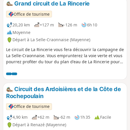
Grand circuit de La Rincerie
p
Office de tourisme
20,20 km
+127 m
-126 m
6h 10
Moyenne
Départ à La Selle-Craonnaise (Mayenne)
Le circuit de La Rincerie vous fera découvrir la campagne de
La Selle-Craonnaise. Vous emprunterez la voie verte et vous
pourrez profiter du tour du plan d'eau de La Rincerie pour
observer les oiseaux de cette réserve ornithologique.
Circuit des Ardoisières et de la Côte de
Rochepoulain
Office de tourisme
4,90 km
+62 m
-62 m
1h 35
Facile
Départ à Renazé (Mayenne)