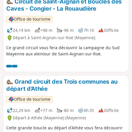
Circuit de Saint-Aignan et Boucles des
Caves - Congier - La Rouaudière
Office de tourisme
24,19 km
+98 m
-96 m
7h 10
Difficile
Départ à Saint-Aignan-sur-Roë (Mayenne)
Ce grand circuit vous fera découvrir la campagne du Sud
Mayenne aux alentour de Saint-Aignan-sur-Roë.
Grand circuit des Trois communes au
départ d'Athée
Office de tourisme
22,29 km
+77 m
-80 m
6h 35
Difficile
Départ à Athée (Mayenne) (Mayenne)
Cette grande boucle au départ d'Athée vous fera découvrir