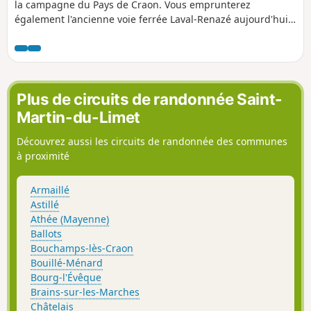
la campagne du Pays de Craon. Vous emprunterez
également l'ancienne voie ferrée Laval-Renazé aujourd'hui
réhabilitée en voie verte (également praticable à vélo et à
cheval).
Plus de circuits de randonnée Saint-
Martin-du-Limet
Découvrez aussi les circuits de randonnée des communes
à proximité
Armaillé
Astillé
Athée (Mayenne)
Ballots
Bouchamps-lès-Craon
Bouillé-Ménard
Bourg-l'Évêque
Brains-sur-les-Marches
Châtelais