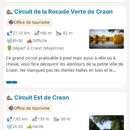
Circuit de la Rocade Verte de Craon
Office de tourisme
27,10 km
+86 m
-82 m
8h 00
Difficile
Départ à Craon (Mayenne)
Ce grand circuit praticable à pied mais aussi à vélo ou à
cheval, vous fera découvrir les alentours de la petite ville de
Craon. Ne manquez pas les Vieilles Halles en bois et le
magnifique Château de Craon.
Circuit Est de Craon
Office de tourisme
7,85 km
+39 m
-38 m
2h 20
Facile