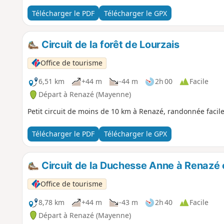
Télécharger le PDF
Télécharger le GPX
Circuit de la forêt de Lourzais
Office de tourisme
6,51 km
+44 m
-44 m
2h 00
Facile
Départ à Renazé (Mayenne)
Petit circuit de moins de 10 km à Renazé, randonnée facile 
Télécharger le PDF
Télécharger le GPX
Circuit de la Duchesse Anne à Renazé 
Office de tourisme
8,78 km
+44 m
-43 m
2h 40
Facile
Départ à Renazé (Mayenne)