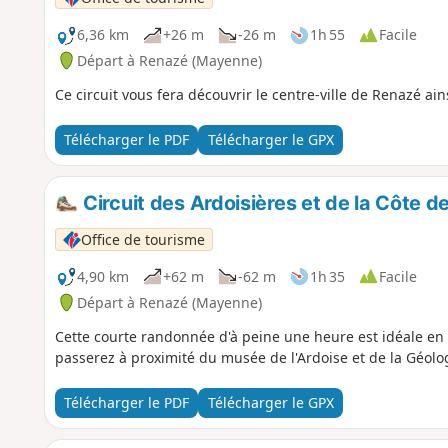
6,36 km
+26 m
-26 m
1h 55
Facile
Départ à Renazé (Mayenne)
Ce circuit vous fera découvrir le centre-ville de Renazé ai
Télécharger le PDF
Télécharger le GPX
Circuit des Ardoisières et de la Côte 
Office de tourisme
4,90 km
+62 m
-62 m
1h 35
Facile
Départ à Renazé (Mayenne)
Cette courte randonnée d'à peine une heure est idéale en 
passerez à proximité du musée de l'Ardoise et de la Géolo
Télécharger le PDF
Télécharger le GPX