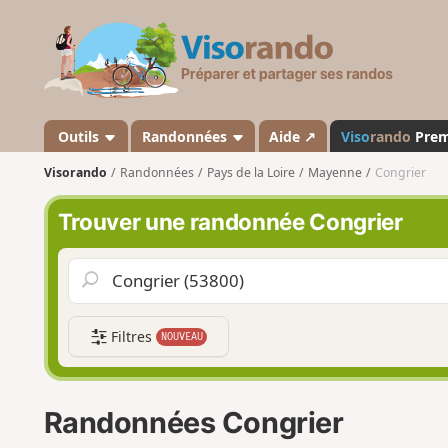
V
i
s
o
r
a
Outils
Randonnées
Aide ↗
Viso
rando
Pre
n
Visorando
Randonnées
Pays de la Loire
Mayenne
Congrier
d
o
Trouver une randonnée Congrier
Filtres
NOUVEAU
Randonnées Congrier