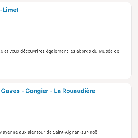
o
a
u-Limet
i
m
p
e
nazé et vous découvrirez également les abords du Musée de
 Caves - Congier - La Rouaudière
 Mayenne aux alentour de Saint-Aignan-sur-Roë.