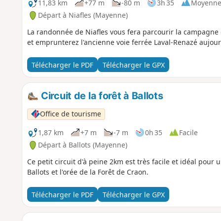
11,83 km
+77 m
-80 m
3h 35
Moyenn
Départ à Niafles (Mayenne)
La randonnée de Niafles vous fera parcourir la campagne 
et emprunterez l'ancienne voie ferrée Laval-Renazé aujourd
Télécharger le PDF
Télécharger le GPX
Circuit de la forêt à Ballots
Office de tourisme
1,87 km
+7 m
-7 m
0h 35
Facile
Départ à Ballots (Mayenne)
Ce petit circuit d'à peine 2km est très facile et idéal pour
Ballots et l'orée de la Forêt de Craon.
Télécharger le PDF
Télécharger le GPX