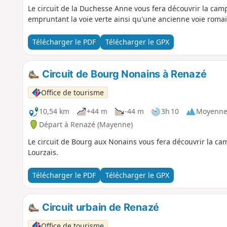
Le circuit de la Duchesse Anne vous fera découvrir la ca
empruntant la voie verte ainsi qu'une ancienne voie romai
Télécharger le PDF
Télécharger le GPX
Circuit de Bourg Nonains à Renazé
Office de tourisme
10,54 km
+44 m
-44 m
3h 10
Moyenn
Départ à Renazé (Mayenne)
Le circuit de Bourg aux Nonains vous fera découvrir la ca
Lourzais.
Télécharger le PDF
Télécharger le GPX
Circuit urbain de Renazé
Office de tourisme