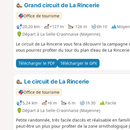
Grand circuit de La Rincerie
Office de tourisme
20,20 km
+127 m
-126 m
6h 10
Moyen
Départ à La Selle-Craonnaise (Mayenne)
Le circuit de La Rincerie vous fera découvrir la campagne 
vous pourrez profiter du tour du plan d'eau de La Rincerie
Télécharger le PDF
Télécharger le GPX
Le circuit de La Rincerie
Office de tourisme
5,24 km
+6 m
-6 m
1h 30
Facile
Départ à La Selle-Craonnaise (Mayenne)
Petite randonnée, très facile d’accès et réalisable en fami
peut-être un plus pour profiter de la zone ornithologique (