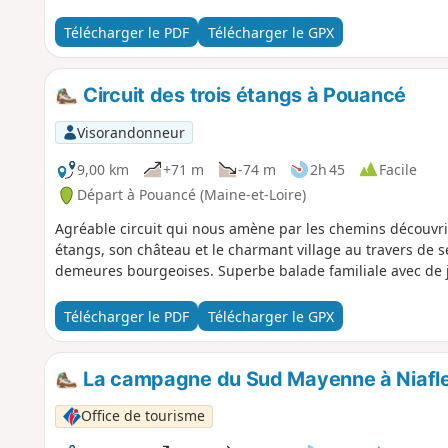
Télécharger le PDF
Télécharger le GPX
Circuit des trois étangs à Pouancé
Visorandonneur
9,00 km
+71 m
-74 m
2h 45
Facile
Départ à Pouancé (Maine-et-Loire)
Agréable circuit qui nous amène par les chemins découvri
étangs, son château et le charmant village au travers de se
demeures bourgeoises. Superbe balade familiale avec de jo
Télécharger le PDF
Télécharger le GPX
La campagne du Sud Mayenne à Niafl
Office de tourisme