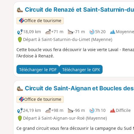
Circuit de Renazé et Saint-Saturnin-d
Office de tourisme
18,09 km
+71 m
-71 m
5h 20
Moyenn
Départ à Saint-Saturnin-du-Limet (Mayenne)
Cette boucle vous fera découvrir la voie verte Laval - Re
l'Ardoise à Renazé.
Télécharger le PDF
Télécharger le GPX
Circuit de Saint-Aignan et Boucles des
Office de tourisme
24,19 km
+98 m
-96 m
7h 10
Difficile
Départ à Saint-Aignan-sur-Roë (Mayenne)
Ce grand circuit vous fera découvrir la campagne du Sud