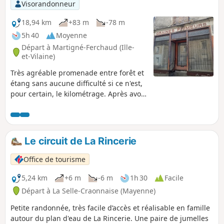
Visorandonneur
18,94 km
+83 m
-78 m
5h 40
Moyenne
Départ à Martigné-Ferchaud (Ille-
et-Vilaine)
Très agréable promenade entre forêt et
étang sans aucune difficulté si ce n'est,
pour certain, le kilométrage. Après avoir
apprécié, au début, la quiétude de la
Forêt d'Araize, vous goutterez, ensuite
au calme et à la sérénité de l'Étang de la
Forge.
Le circuit de La Rincerie
Office de tourisme
5,24 km
+6 m
-6 m
1h 30
Facile
Départ à La Selle-Craonnaise (Mayenne)
Petite randonnée, très facile d’accès et réalisable en famille
autour du plan d'eau de La Rincerie. Une paire de jumelles