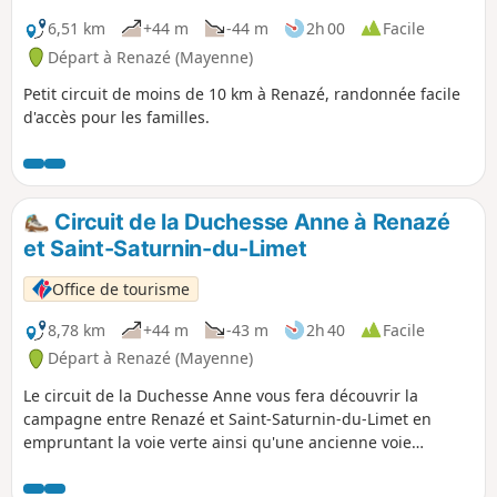
6,51 km
+44 m
-44 m
2h 00
Facile
Départ à Renazé (Mayenne)
Petit circuit de moins de 10 km à Renazé, randonnée facile
d'accès pour les familles.
Circuit de la Duchesse Anne à Renazé
et Saint-Saturnin-du-Limet
Office de tourisme
8,78 km
+44 m
-43 m
2h 40
Facile
Départ à Renazé (Mayenne)
Le circuit de la Duchesse Anne vous fera découvrir la
campagne entre Renazé et Saint-Saturnin-du-Limet en
empruntant la voie verte ainsi qu'une ancienne voie
romaine.