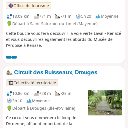
Office de tourisme
18,09 km
+71 m
-71 m
5h 20
Moyenne
Départ à Saint-Saturnin-du-Limet (Mayenne)
Cette boucle vous fera découvrir la voie verte Laval - Renazé
et vous découvrirez également les abords du Musée de
l'Ardoise à Renazé.
Circuit des Ruisseaux, Drouges
Collectivité territoriale
10,86 km
+28 m
-28 m
3h 10
Moyenne
Départ à Drouges (Ille-et-Vilaine)
Ce circuit vous emmènera le long de
l'Ardenne, affluent important de la