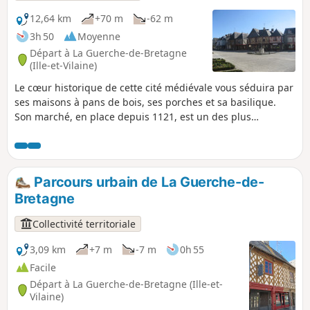
12,64 km
+70 m
-62 m
3h 50
Moyenne
Départ à La Guerche-de-Bretagne
(Ille-et-Vilaine)
Le cœur historique de cette cité médiévale vous séduira par
ses maisons à pans de bois, ses porches et sa basilique.
Son marché, en place depuis 1121, est un des plus
importants d'Ille-et-Vilaine. Se fait aussi bien à pied qu'à
VTT.
Parcours urbain de La Guerche-de-
Bretagne
Collectivité territoriale
3,09 km
+7 m
-7 m
0h 55
Facile
Départ à La Guerche-de-Bretagne (Ille-et-
Vilaine)