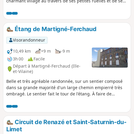
charmant village au travers de ses petites ruelles et de ses
belles demeures bourgeoises. Superbe balade familiale
avec de jolis points de vue.
Étang de Martigné-Ferchaud
Visorandonneur
10,49 km
+9 m
-9 m
3h 00
Facile
Départ à Martigné-Ferchaud (Ille-
et-Vilaine)
Belle et très agréable randonnée, sur un sentier composé
dans sa grande majorité d'un large chemin empierré très
ombragé. Le sentier fait le tour de l'étang. À faire de
préférence par temps sec.
Circuit de Renazé et Saint-Saturnin-du-
Limet