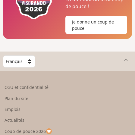
de pouce !
Je donne un coup de
pouce
C
R
h
e
o
t
i
o
s
CGU et confidentialité
u
i
r
s
Plan du site
e
s
n
e
Emplois
h
z
Actualités
a
u
u
n
Coup de pouce 2026
t
p