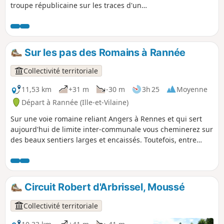
troupe républicaine sur les traces d'un
prêtre réfractaire trouva une jeune fille
priant au pied de ce chêne. Refusant de
divulguer la cachette du prêtre, elle fut
fusillée. Devenu lieu de dévotion et bien
Sur les pas des Romains à Rannée
qu'incendié en 2018, de nombreuses
statuettes et ex-votos sont apposés sur le
Collectivité territoriale
tronc.
11,53 km
+31 m
-30 m
3h 25
Moyenne
Départ à Rannée (Ille-et-Vilaine)
Sur une voie romaine reliant Angers à Rennes et qui sert
aujourd'hui de limite inter-communale vous cheminerez sur
des beaux sentiers larges et encaissés. Toutefois, entre
Courtillaux et Buissonnière ainsi qu'entre la Haie Nouvelle
et l'arrivée, cette petite route de campagne peu fréquentée
ne manque pas de charme.
Circuit Robert d'Arbrissel, Moussé
Collectivité territoriale