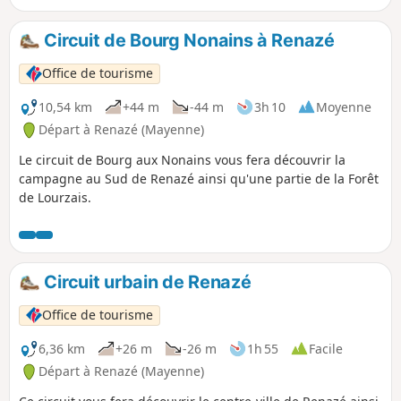
Circuit de Bourg Nonains à Renazé
Office de tourisme
10,54 km
+44 m
-44 m
3h 10
Moyenne
Départ à Renazé (Mayenne)
Le circuit de Bourg aux Nonains vous fera découvrir la
campagne au Sud de Renazé ainsi qu'une partie de la Forêt
de Lourzais.
Circuit urbain de Renazé
Office de tourisme
6,36 km
+26 m
-26 m
1h 55
Facile
Départ à Renazé (Mayenne)