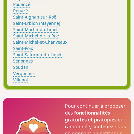
Pouancé
Renazé
Saint-Aignan-sur-Roë
Saint-Erblon (Mayenne)
Saint-Martin-du-Limet
Saint-Michel-de-la-Roë
Saint-Michel-et-Chanveaux
Saint-Poix
Saint-Saturnin-du-Limet
Senonnes
Soudan
Vergonnes
Villepot
Pour continuer à proposer
des
fonctionnalités
gratuites et pratiques
en
randonnée, soutenez-nous
en donnant un petit coup