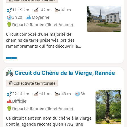
11,19 km
+42 m
-41 m
3h 20
Moyenne
Départ à Rannée (Ille-et-Vilaine)
Circuit composé d'une majorité de
chemins de terre préservés lors des
remembrements qui font découvrir la
richesse du patrimoine bâti, en
particulier aux lieu-dits La Perrière
(manoir du XVIIe siècle) et la
Rinjardière. La partie Sud emprunte
Circuit du Chêne de la Vierge, Rannée
également la voie romaine qui reliait
Angers à Rennes. De magnifiques ponts
Collectivité territoriale
en pierre témoignent de ce riche passé.
Circuit labellisé FFRandonnée.
22,14 km
+41 m
-43 m
3h
Difficile
Départ à Rannée (Ille-et-Vilaine)
Ce circuit tient son nom du chêne à la Vierge
dont la légende raconte qu'en 1792, une