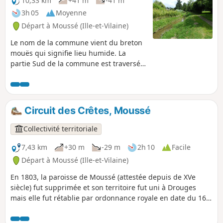
10,33 km
+41 m
-41 m
3h 05
Moyenne
Départ à Moussé (Ille-et-Vilaine)
Le nom de la commune vient du breton
mouës qui signifie lieu humide. La
partie Sud de la commune est traversée
par le Ruisseau de Drouges, et
l'Ardenne forme une limite naturelle, au
Nord, entre Arbrissel et Moussé. Ne pas
manquer l'église romane d'Arbrissel
Circuit des Crêtes, Moussé
(XIIe siècle), le retable et la statue en
bois de Robert d'Arbrissel grandeur
Collectivité territoriale
nature, tous deux du XVIe siècle. Robert
d'Arbrissel fonda en 1096 l'Abbaye de la
7,43 km
+30 m
-29 m
2h 10
Facile
Roë et en 1101 celle de Fontevrault et
Départ à Moussé (Ille-et-Vilaine)
ses reliques sont exposées au
En 1803, la paroisse de Moussé (attestée depuis de XVe
monastère de Martigné-Briand en
siècle) fut supprimée et son territoire fut uni à Drouges
Maine-et-Loire. Circuit labellisé
mais elle fut rétablie par ordonnance royale en date du 16
FFRandonnée. Se fait aussi bien à pied
avril 1826. La forme du clocher rappelle le style bas breton.
qu'à vélo.
Laissez-vous charmer par cette véritable promenade