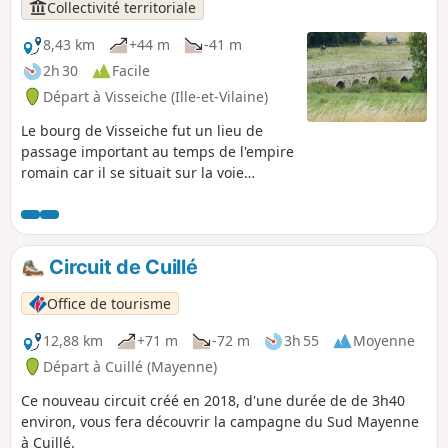
Collectivité territoriale
8,43 km
+44 m
-41 m
2h 30
Facile
Départ à Visseiche (Ille-et-Vilaine)
Le bourg de Visseiche fut un lieu de
passage important au temps de l'empire
romain car il se situait sur la voie
romaine reliant Rennes à Angers. Il
figurait d'ailleurs sur la Table de
Peutinger, 1re carte routière, sous le
nom de Sipia (Vicus Sipia signifie bourg
Circuit de Cuillé
sur la Seiche en latin). Les nombreuses
fouilles archéologiques réalisées depuis
Office de tourisme
1985 témoignent de la richesse de ce
passé.
12,88 km
+71 m
-72 m
3h 55
Moyenne
Départ à Cuillé (Mayenne)
Ce nouveau circuit créé en 2018, d'une durée de de 3h40
environ, vous fera découvrir la campagne du Sud Mayenne
à Cuillé.