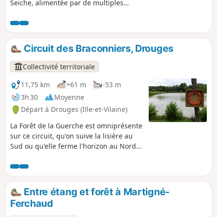
Seiche, alimentée par de multiples
ruisseaux provenant de la forêt. Circuit
labellisé FFRandonnée. Se fait aussi
bien à pied qu'en VTT.
Circuit des Braconniers, Drouges
Collectivité territoriale
11,75 km
+61 m
-53 m
3h 30
Moyenne
Départ à Drouges (Ille-et-Vilaine)
La Forêt de la Guerche est omniprésente
sur ce circuit, qu'on suive la lisière au
Sud ou qu'elle ferme l'horizon au Nord.
Belle architecture typique du Pays
Guerchais à Drouges et ses nombreux
villages.
Entre étang et forêt à Martigné-
Ferchaud