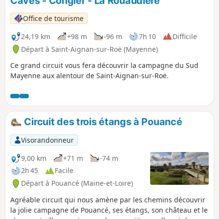
Caves - Congier - La Rouaudière
p
Office de tourisme
24,19 km
+98 m
-96 m
7h 10
Difficile
Départ à Saint-Aignan-sur-Roë (Mayenne)
Ce grand circuit vous fera découvrir la campagne du Sud
Mayenne aux alentour de Saint-Aignan-sur-Roë.
Circuit des trois étangs à Pouancé
Visorandonneur
9,00 km
+71 m
-74 m
2h 45
Facile
Départ à Pouancé (Maine-et-Loire)
Agréable circuit qui nous amène par les chemins découvrir
la jolie campagne de Pouancé, ses étangs, son château et le