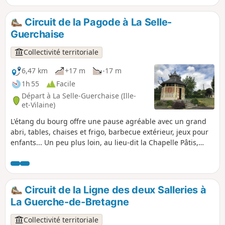
panoramique et champêtre en pays guerchais. Circuit
labellisé FFRandonnée.
Circuit de la Pagode à La Selle-
Guerchaise
Collectivité territoriale
6,47 km
+17 m
-17 m
1h 55
Facile
Départ à La Selle-Guerchaise (Ille-
et-Vilaine)
L'étang du bourg offre une pause agréable avec un grand
abri, tables, chaises et frigo, barbecue extérieur, jeux pour
enfants... Un peu plus loin, au lieu-dit la Chapelle Pâtis,
découvrez une pagode indochinoise, ouverte tous les jours.
À faire à pied ou à VTT.
Circuit de la Ligne des deux Salleries à
La Guerche-de-Bretagne
Collectivité territoriale