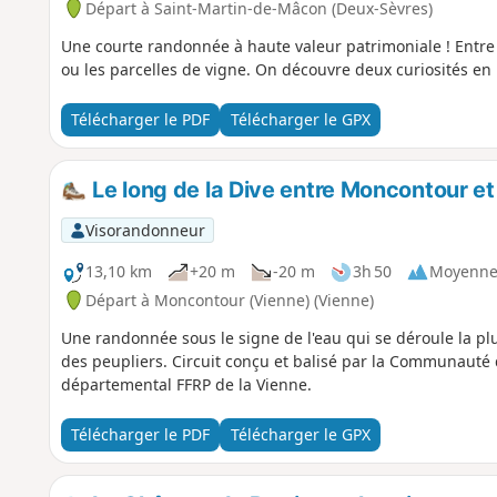
Départ à Saint-Martin-de-Mâcon (Deux-Sèvres)
Une courte randonnée à haute valeur patrimoniale ! Entre
ou les parcelles de vigne. On découvre deux curiosités en 
Télécharger le PDF
Télécharger le GPX
Le long de la Dive entre Moncontour e
Visorandonneur
13,10 km
+20 m
-20 m
3h 50
Moyenn
Départ à Moncontour (Vienne) (Vienne)
Une randonnée sous le signe de l'eau qui se déroule la plu
des peupliers. Circuit conçu et balisé par la Communauté
départemental FFRP de la Vienne.
Télécharger le PDF
Télécharger le GPX