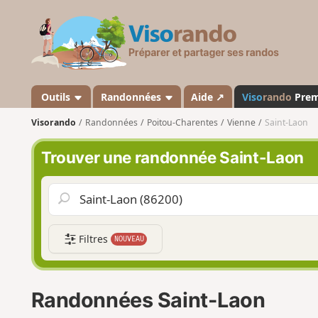
V
i
s
o
r
a
Outils
Randonnées
Aide ↗
Viso
rando
Pre
n
Visorando
Randonnées
Poitou-Charentes
Vienne
Saint-Laon
d
o
Trouver une randonnée Saint-Laon
Filtres
NOUVEAU
Randonnées Saint-Laon