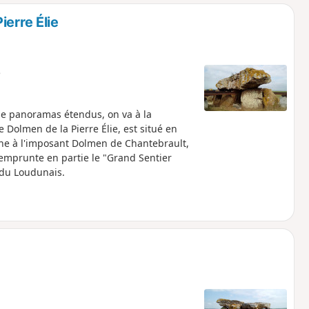
o
a
erre Élie
i
m
p
e
 de panoramas étendus, on va à la
Dolmen de la Pierre Élie, est situé en
he à l'imposant Dolmen de Chantebrault,
emprunte en partie le "Grand Sentier
du Loudunais.