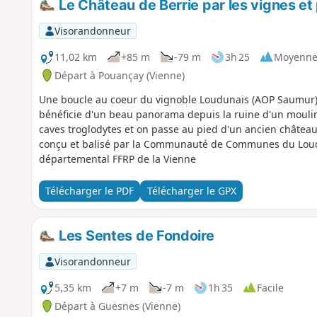
Le Château de Berrie par les vignes et
Visorandonneur
11,02 km
+85 m
-79 m
3h 25
Moyenn
Départ à Pouançay (Vienne)
Une boucle au coeur du vignoble Loudunais (AOP Saumur) e
bénéficie d'un beau panorama depuis la ruine d'un moulin 
caves troglodytes et on passe au pied d'un ancien château-
conçu et balisé par la Communauté de Communes du Loudun
départemental FFRP de la Vienne
Télécharger le PDF
Télécharger le GPX
Les Sentes de Fondoire
Visorandonneur
5,35 km
+7 m
-7 m
1h 35
Facile
Départ à Guesnes (Vienne)