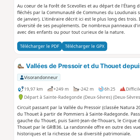
Au coeur de la Forêt de Scevolles et au départ de l'Étang 
fléchés par la Communauté de Communes du Loudunais son
de janvier). L'itinéraire décrit ici est le plus long des trois
diversité de ses peuplements. De nombreux panneaux d'in
avec des enfants ou pour tout curieux de la nature.
Télécharger le PDF
Télécharger le GPX
Vallées de Pressoir et du Thouet dep
Visorandonneur
19,97 km
+249 m
-242 m
6h 25
Difficil
Départ à Sainte-Radegonde (Deux-Sèvres) (Deux-Sèvres
Circuit passant par la Vallée du Pressoir (classée Natura 
du Thouet à partir de Pommiers à Sainte-Radegonde. Passa
gauche du Thouet, puis Saint-Jean-de-Thouars, le Cirque d
Thouet par le GR®36. La randonnée offre en outre des vue
historiques et la richesse de sa diversité patrimoniale.