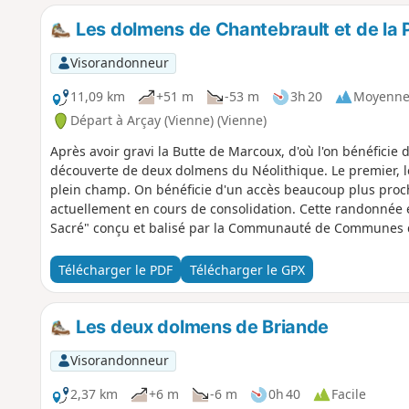
Les dolmens de Chantebrault et de la Pi
Visorandonneur
11,09 km
+51 m
-53 m
3h 20
Moyenn
Départ à Arçay (Vienne) (Vienne)
Après avoir gravi la Butte de Marcoux, d'où l'on bénéficie
découverte de deux dolmens du Néolithique. Le premier, le 
plein champ. On bénéficie d'un accès beaucoup plus proc
actuellement en cours de consolidation. Cette randonnée 
Sacré" conçu et balisé par la Communauté de Communes 
Télécharger le PDF
Télécharger le GPX
Les deux dolmens de Briande
Visorandonneur
2,37 km
+6 m
-6 m
0h 40
Facile