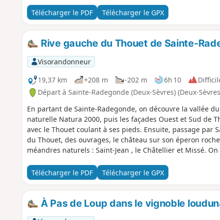
Télécharger le PDF
Télécharger le GPX
Rive gauche du Thouet de Sainte-Rad
Visorandonneur
19,37 km
+208 m
-202 m
6h 10
Difficil
Départ à Sainte-Radegonde (Deux-Sèvres) (Deux-Sèvres
En partant de Sainte-Radegonde, on découvre la vallée du
naturelle Natura 2000, puis les façades Ouest et Sud de 
avec le Thouet coulant à ses pieds. Ensuite, passage par 
du Thouet, des ouvrages, le château sur son éperon roche
méandres naturels : Saint-Jean , le Châtellier et Missé. On
l'entrée sur Thouars, au pied des remparts du Château.
Télécharger le PDF
Télécharger le GPX
À Pas de Loup dans le vignoble loudun