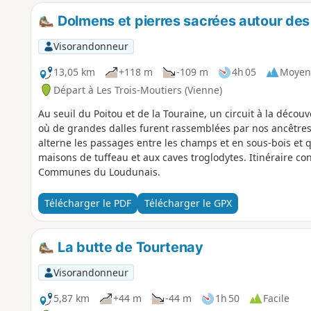
Dolmens et pierres sacrées autour des
Visorandonneur
13,05 km
+118 m
-109 m
4h 05
Moyen
Départ à Les Trois-Moutiers (Vienne)
Au seuil du Poitou et de la Touraine, un circuit à la décou
où de grandes dalles furent rassemblées par nos ancêtre
alterne les passages entre les champs et en sous-bois et qu
maisons de tuffeau et aux caves troglodytes. Itinéraire c
Communes du Loudunais.
Télécharger le PDF
Télécharger le GPX
La butte de Tourtenay
Visorandonneur
5,87 km
+44 m
-44 m
1h 50
Facile