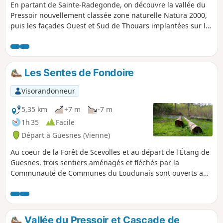
En partant de Sainte-Radegonde, on découvre la vallée du
Pressoir nouvellement classée zone naturelle Natura 2000,
puis les façades Ouest et Sud de Thouars implantées sur le
promontoire avec le Thouet coulant à ses pieds. Ensuite,
passage par Saint-Jean-de-Thouars qui domine la vallée du
Thouet, des ouvrages, le château sur son éperon rocheux,
les 3 grands et remarquables méandres naturels : Saint-
Les Sentes de Fondoire
Jean , le Châtellier et Missé. On profite de la superbe vallée
puis de l'entrée sur Thouars, au pied des remparts du
Visorandonneur
Château.
5,35 km
+7 m
-7 m
1h 35
Facile
Départ à Guesnes (Vienne)
Au coeur de la Forêt de Scevolles et au départ de l'Étang de
Guesnes, trois sentiers aménagés et fléchés par la
Communauté de Communes du Loudunais sont ouverts au
public (sauf durant le mois de janvier). L'itinéraire décrit ici
est le plus long des trois. Il sinue dans la forêt à la
découverte de la diversité de ses peuplements. De
nombreux panneaux d'information jalonnent ce parcours,
Vallée du Pressoir et Cascade de