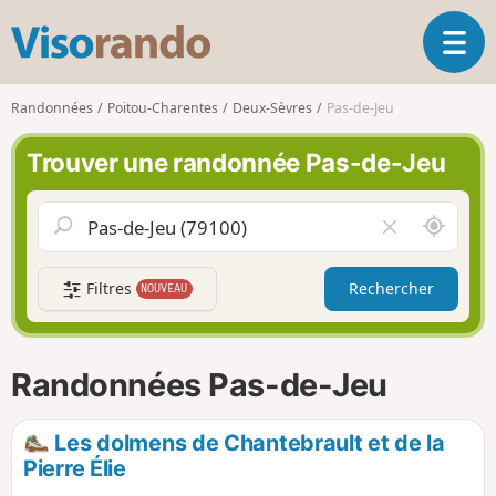
V
O
i
u
s
v
o
Randonnées
Poitou-Charentes
Deux-Sèvres
Pas-de-Jeu
r
r
i
a
Trouver une randonnée Pas-de-Jeu
r
n
l
d
a
o
A
V
n
u
i
a
t
d
v
Filtres
Rechercher
NOUVEAU
o
e
i
u
r
g
r
l
a
d
e
Randonnées Pas-de-Jeu
t
e
c
i
m
h
o
o
a
Les dolmens de Chantebrault et de la
n
i
m
Pierre Élie
p