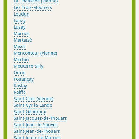
La Chaussée (Vienne)
Les Trois-Moutiers
Loudun
Louzy
Luzay
Marnes
Martaizé
Missé
Moncontour (Vienne)
Morton
Mouterre-Silly
Oiron
Pouançay
Raslay
Roiffé
Saint-Clair (Vienne)
Saint-Cyr-la-Lande
Saint-Généroux
Saint-Jacques-de-Thouars
Saint-Jean-de-Sauves
Saint-Jean-de-Thouars
Saint-Jouin-de-Marnes