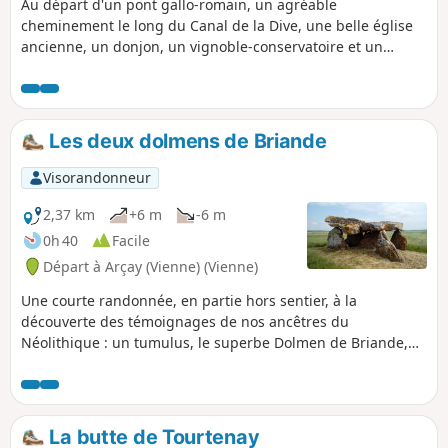
Au départ d'un pont gallo-romain, un agréable
cheminement le long du Canal de la Dive, une belle église
ancienne, un donjon, un vignoble-conservatoire et un
passage dans les bois. L'essentiel du circuit a été conçu et
balisé par la Communauté de Communes du Loudunais et
labellisé par le comité départemental FFRP de la Vienne.
Les deux dolmens de Briande
Visorandonneur
2,37 km
+6 m
-6 m
0h 40
Facile
Départ à Arçay (Vienne) (Vienne)
Une courte randonnée, en partie hors sentier, à la
découverte des témoignages de nos ancêtres du
Néolithique : un tumulus, le superbe Dolmen de Briande,
en très bon état de préservation, et son double en partie
effondré. Pour les amateurs de mégalithes et les curieux !
La butte de Tourtenay