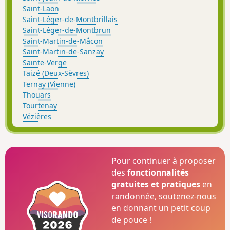
Saint-Laon
Saint-Léger-de-Montbrillais
Saint-Léger-de-Montbrun
Saint-Martin-de-Mâcon
Saint-Martin-de-Sanzay
Sainte-Verge
Taizé (Deux-Sèvres)
Ternay (Vienne)
Thouars
Tourtenay
Vézières
Pour continuer à proposer
des
fonctionnalités
gratuites et pratiques
en
randonnée, soutenez-nous
en donnant un petit coup
de pouce !