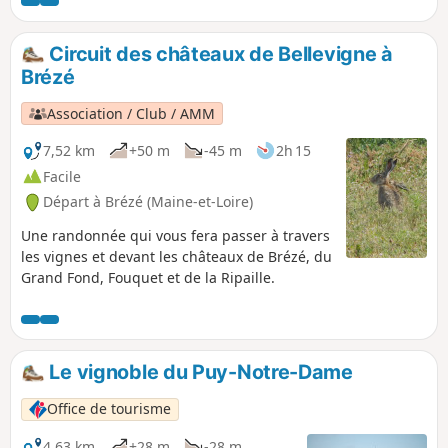
peuple et nous n’en sortirons que par la force des
baïonnettes. Chemins de halage enherbés ou empierrés le
long du Thouet et du Canal de la Dive.
Circuit des châteaux de Bellevigne à
Brézé
Association / Club / AMM
7,52 km
+50 m
-45 m
2h 15
Facile
Départ à Brézé (Maine-et-Loire)
Une randonnée qui vous fera passer à travers
les vignes et devant les châteaux de Brézé, du
Grand Fond, Fouquet et de la Ripaille.
Le vignoble du Puy-Notre-Dame
Office de tourisme
4,63 km
+28 m
-28 m