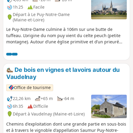
1h 25
Facile
Départ à Le Puy-Notre-Dame
(Maine-et-Loire)
Le Puy-Notre-Dame culmine à 106m sur une butte de
tuffeau. L’origine du nom puy vient du celte peuch (petite
montagne). Autour d’une église primitive et d’un prieuré
clunisien fondé par Guillaume VIII Duc d’Aquitaine, le bourg
se développe, accueillant les pèlerins descendant vers
Compostelle et ceux venus vénérer une relique rapportée
des Croisades : la Sainte-Ceinture de la Vierge.
De bois en vignes et lavoirs autour du
Vaudelnay
Office de tourisme
22,26 km
+65 m
-64 m
6h 35
Difficile
Départ à Vaudelnay (Maine-et-Loire)
Chemins d'exploitation dont une grande partie en sous-bois
et à travers le vignoble d'appellation Saumur Puy-Notre-