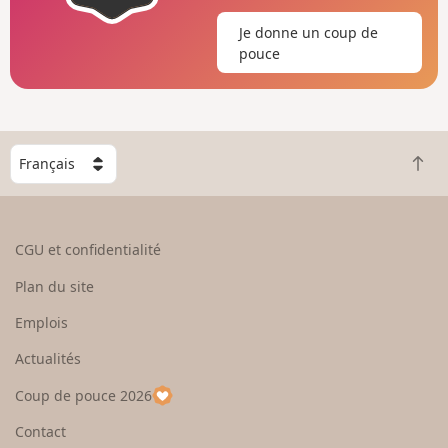
Je donne un coup de
pouce
C
R
h
e
o
t
i
o
s
CGU et confidentialité
u
i
r
s
Plan du site
e
s
n
e
Emplois
h
z
Actualités
a
u
u
n
Coup de pouce 2026
t
p
a
Contact
y