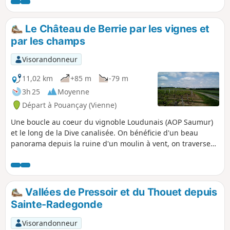
le comité départemental FFRP de la Vienne.
Le Château de Berrie par les vignes et
par les champs
Visorandonneur
11,02 km
+85 m
-79 m
3h 25
Moyenne
Départ à Pouançay (Vienne)
Une boucle au coeur du vignoble Loudunais (AOP Saumur)
et le long de la Dive canalisée. On bénéficie d'un beau
panorama depuis la ruine d'un moulin à vent, on traverse
de beaux villages aux caves troglodytes et on passe au pied
d'un ancien château-fort aux douves encore visibles. Circuit
conçu et balisé par la Communauté de Communes du
Loudunais, et labellisé par le comité départemental FFRP de
Vallées de Pressoir et du Thouet depuis
la Vienne
Sainte-Radegonde
Visorandonneur