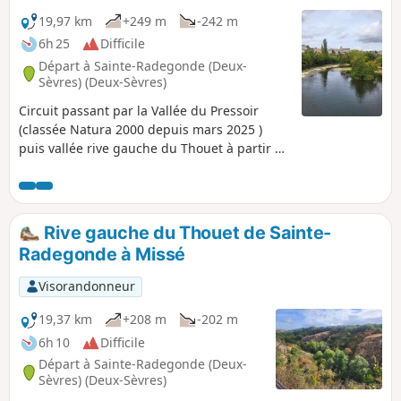
19,97 km
+249 m
-242 m
6h 25
Difficile
Départ à Sainte-Radegonde (Deux-
Sèvres) (Deux-Sèvres)
Circuit passant par la Vallée du Pressoir
(classée Natura 2000 depuis mars 2025 )
puis vallée rive gauche du Thouet à partir de
Pommiers à Sainte-Radegonde. Passage à
Saint-Jacques-de-Thouars par la rive gauche
du Thouet, puis Saint-Jean-de-Thouars, le
Cirque de Missé et retour à Thouars rive
Rive gauche du Thouet de Sainte-
droite du Thouet par le GR®36. La
Radegonde à Missé
randonnée offre en outre des vues sur la
ville de Thouars, avec ses monuments
Visorandonneur
historiques et la richesse de sa diversité
patrimoniale.
19,37 km
+208 m
-202 m
6h 10
Difficile
Départ à Sainte-Radegonde (Deux-
Sèvres) (Deux-Sèvres)