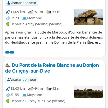
Visorandonneur
11,09 km
+51 m
-53 m
3h 20
Moyenne
Départ à Arçay (Vienne) (Vienne)
Après avoir gravi la Butte de Marcoux, d'où l'on bénéficie de
panoramas étendus, on va à la découverte de deux dolmens
du Néolithique. Le premier, le Dolmen de la Pierre Élie, est
situé en plein champ. On bénéficie d'un accès beaucoup
plus proche à l'imposant Dolmen de Chantebrault,
actuellement en cours de consolidation. Cette randonnée
emprunte en partie le "Grand Sentier Sacré" conçu et balisé
Du Pont de la Reine Blanche au Donjon
par la Communauté de Communes du Loudunais.
de Curçay-sur-Dive
Visorandonneur
12,65 km
+94 m
-92 m
3h 55
Moyenne
Départ à Curçay-sur-Dive (Vienne)