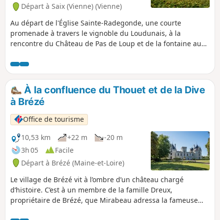
Départ à Saix (Vienne) (Vienne)
Au départ de l'Église Sainte-Radegonde, une courte
promenade à travers le vignoble du Loudunais, à la
rencontre du Château de Pas de Loup et de la fontaine au
fond de son parc, ainsi que d'une charmante source.
Itinéraire conçu et balisé par la Communauté de
Communes du Loudunais, labellisé par le comité
départemental FFRP de la Vienne.
À la confluence du Thouet et de la Dive
à Brézé
Office de tourisme
10,53 km
+22 m
-20 m
3h 05
Facile
Départ à Brézé (Maine-et-Loire)
Le village de Brézé vit à l’ombre d’un château chargé
d’histoire. C’est à un membre de la famille Dreux,
propriétaire de Brézé, que Mirabeau adressa la fameuse
réplique le 23 juin 1789 : Nous sommes ici par la volonté du