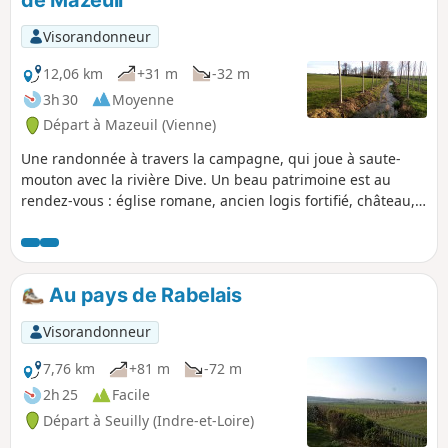
de Mazeuil
Visorandonneur
12,06 km
+31 m
-32 m
3h 30
Moyenne
Départ à Mazeuil (Vienne)
Une randonnée à travers la campagne, qui joue à saute-
mouton avec la rivière Dive. Un beau patrimoine est au
rendez-vous : église romane, ancien logis fortifié, château,
oratoires, chapelle...
Au pays de Rabelais
Visorandonneur
7,76 km
+81 m
-72 m
2h 25
Facile
Départ à Seuilly (Indre-et-Loire)