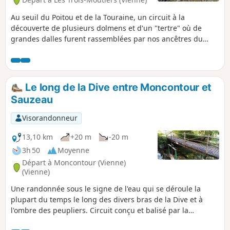
Au seuil du Poitou et de la Touraine, un circuit à la
découverte de plusieurs dolmens et d'un "tertre" où de
grandes dalles furent rassemblées par nos ancêtres du
Néolithique. Une randonnée qui alterne les passages entre
les champs et en sous-bois et qui traverse de jolis villages
aux belles maisons de tuffeau et aux caves troglodytes.
Itinéraire conçu et balisé par la Communauté de
Le long de la Dive entre Moncontour et
Communes du Loudunais.
Sauzeau
Visorandonneur
13,10 km
+20 m
-20 m
3h 50
Moyenne
Départ à Moncontour (Vienne)
(Vienne)
Une randonnée sous le signe de l'eau qui se déroule la
plupart du temps le long des divers bras de la Dive et à
l'ombre des peupliers. Circuit conçu et balisé par la
Communauté de Communes du Loudunais, et labellisé par