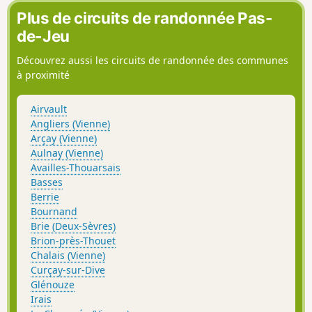
Fontaine...) et sous le sceau d’une viticulture réputée.
Plus de circuits de randonnée Pas-
Parcours en relief au cœur du vignoble.
de-Jeu
Découvrez aussi les circuits de randonnée des communes
à proximité
Airvault
Angliers (Vienne)
Arçay (Vienne)
Aulnay (Vienne)
Availles-Thouarsais
Basses
Berrie
Bournand
Brie (Deux-Sèvres)
Brion-près-Thouet
Chalais (Vienne)
Curçay-sur-Dive
Glénouze
Irais