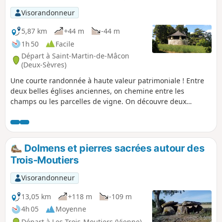
Visorandonneur
5,87 km
+44 m
-44 m
1h 50
Facile
Départ à Saint-Martin-de-Mâcon
(Deux-Sèvres)
Une courte randonnée à haute valeur patrimoniale ! Entre
deux belles églises anciennes, on chemine entre les
champs ou les parcelles de vigne. On découvre deux
curiosités en partie souterraines, un pigeonnier et un lavoir.
Dolmens et pierres sacrées autour des
Trois-Moutiers
Visorandonneur
13,05 km
+118 m
-109 m
4h 05
Moyenne
Départ à Les Trois-Moutiers (Vienne)