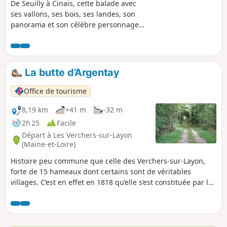
De Seuilly à Cinais, cette balade avec
ses vallons, ses bois, ses landes, son
panorama et son célèbre personnage
François Rabelais offre une promenade
très variée. Marchez dans les pas du
célèbre écrivain.
La butte d’Argentay
Office de tourisme
8,19 km
+41 m
-32 m
2h 25
Facile
Départ à Les Verchers-sur-Layon
(Maine-et-Loire)
Histoire peu commune que celle des Verchers-sur-Layon,
forte de 15 hameaux dont certains sont de véritables
villages. C’est en effet en 1818 qu’elle s’est constituée par la
réunion de trois paroisses : Saint-Just, Saint-Pierre et La
Lande. Un mariage né sous le signe de la richesse
architecturale avec un patrimoine assez exceptionnel
(église de Saint-Just, château d’Échuilly et de Bussy-