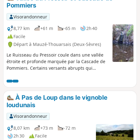
idéal avec des enfants ou pour tout curieux de la nature.
Pommiers
Visorandonneur
8,77 km
+61 m
-65 m
2h 40
Facile
Départ à Mauzé-Thouarsais (Deux-Sèvres)
Le Ruisseau du Pressoir coule dans une vallée
étroite et profonde marquée par la Cascade de
Pommiers. Certains versants abrupts qui
dominent le cours d'eau d'une quarantaine de
mètres font de cette vallée, sauvage et
pittoresque, un milieu naturel original dans le
Thouarsais.
À Pas de Loup dans le vignoble
loudunais
Visorandonneur
8,07 km
+73 m
-72 m
2h 30
Facile