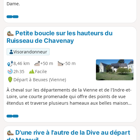
Dame.
Petite boucle sur les hauteurs du
Ruisseau de Chavenay
Visorandonneur
8,46 km
+50 m
-50 m
2h 35
Facile
Départ à Beuxes (Vienne)
À cheval sur les départements de la Vienne et de l'Indre-et-
Loire, une courte promenade qui offre des points de vue
étendus et traverse plusieurs hameaux aux belles maisons
de tuffeau. Itinéraire conçu et balisé par la Communauté de
Communes du Loudunais.
D'une rive à l'autre de la Dive au départ