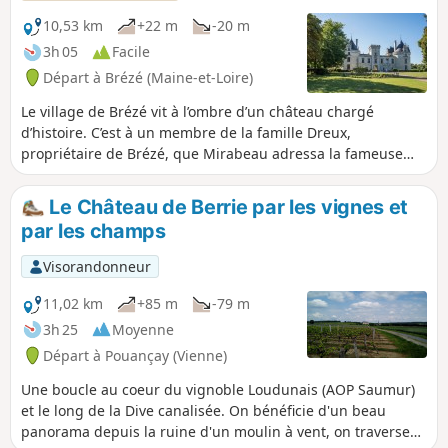
10,53 km
+22 m
-20 m
3h 05
Facile
Départ à Brézé (Maine-et-Loire)
Le village de Brézé vit à l’ombre d’un château chargé
d’histoire. C’est à un membre de la famille Dreux,
propriétaire de Brézé, que Mirabeau adressa la fameuse
réplique le 23 juin 1789 : Nous sommes ici par la volonté du
peuple et nous n’en sortirons que par la force des
Le Château de Berrie par les vignes et
baïonnettes. Chemins de halage enherbés ou empierrés le
par les champs
long du Thouet et du Canal de la Dive.
Visorandonneur
11,02 km
+85 m
-79 m
3h 25
Moyenne
Départ à Pouançay (Vienne)
Une boucle au coeur du vignoble Loudunais (AOP Saumur)
et le long de la Dive canalisée. On bénéficie d'un beau
panorama depuis la ruine d'un moulin à vent, on traverse