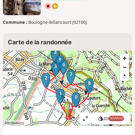
Commune :
Boulogne-Billancourt (92100)
Carte de la randonnée
4
5
6
3
7
2
8
1
9
3D
NOUVEAU
A
Attributions
ff
i