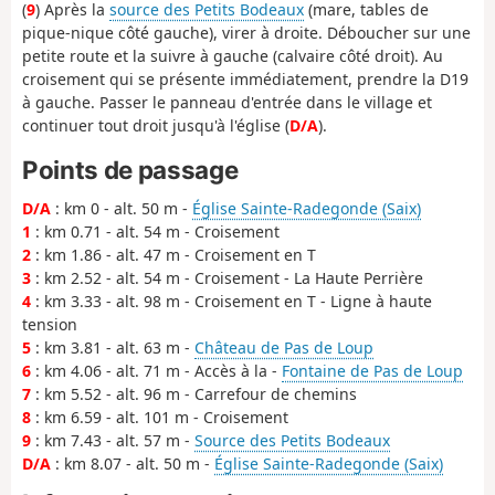
(
9
) Après la
source des Petits Bodeaux
(mare, tables de
pique-nique côté gauche), virer à droite. Déboucher sur une
petite route et la suivre à gauche (calvaire côté droit). Au
croisement qui se présente immédiatement, prendre la D19
à gauche. Passer le panneau d'entrée dans le village et
continuer tout droit jusqu'à l'église (
D/A
).
Points de passage
D/A
: km 0 - alt. 50 m -
Église Sainte-Radegonde (Saix)
1
: km 0.71 - alt. 54 m - Croisement
2
: km 1.86 - alt. 47 m - Croisement en T
3
: km 2.52 - alt. 54 m - Croisement - La Haute Perrière
4
: km 3.33 - alt. 98 m - Croisement en T - Ligne à haute
tension
5
: km 3.81 - alt. 63 m -
Château de Pas de Loup
6
: km 4.06 - alt. 71 m - Accès à la -
Fontaine de Pas de Loup
7
: km 5.52 - alt. 96 m - Carrefour de chemins
8
: km 6.59 - alt. 101 m - Croisement
9
: km 7.43 - alt. 57 m -
Source des Petits Bodeaux
D/A
: km 8.07 - alt. 50 m -
Église Sainte-Radegonde (Saix)