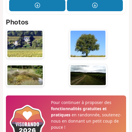
Photos
Pour continuer à proposer des
fonctionnalités gratuites et
pratiques
en randonnée, soutenez-
nous en donnant un petit coup de
pouce !