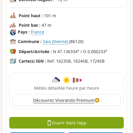
Point haut :
101 m
Point bas :
47 m
Pays :
France
Commune :
Saix (Vienne)
(86120)
Départ/Arrivée :
N 47.136334° / O 0.000233°
Carte(s) IGN :
Ref. 1623SB, 1624SB, 1724SB
Météo détaillée heure par heure
Découvrez Visorando Premium
Ouvrir dans l'app