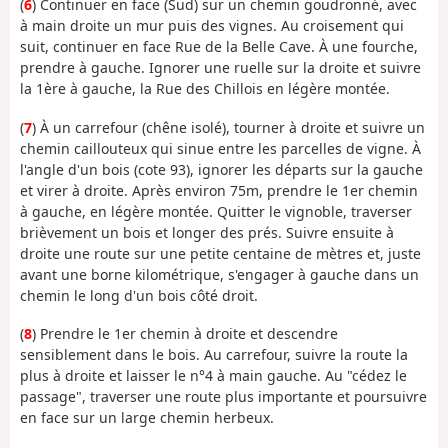
(
6
) Continuer en face (Sud) sur un chemin goudronné, avec
à main droite un mur puis des vignes. Au croisement qui
suit, continuer en face Rue de la Belle Cave. À une fourche,
prendre à gauche. Ignorer une ruelle sur la droite et suivre
la 1ère à gauche, la Rue des Chillois en légère montée.
(
7
) À un carrefour (chêne isolé), tourner à droite et suivre un
chemin caillouteux qui sinue entre les parcelles de vigne. À
l'angle d'un bois (cote 93), ignorer les départs sur la gauche
et virer à droite. Après environ 75m, prendre le 1er chemin
à gauche, en légère montée. Quitter le vignoble, traverser
brièvement un bois et longer des prés. Suivre ensuite à
droite une route sur une petite centaine de mètres et, juste
avant une borne kilométrique, s'engager à gauche dans un
chemin le long d'un bois côté droit.
(
8
) Prendre le 1er chemin à droite et descendre
sensiblement dans le bois. Au carrefour, suivre la route la
plus à droite et laisser le n°4 à main gauche. Au "cédez le
passage", traverser une route plus importante et poursuivre
en face sur un large chemin herbeux.