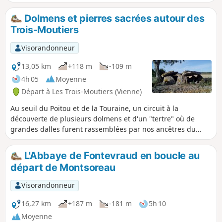
de beaux villages aux caves troglodytes et on passe au pied
d'un ancien château-fort aux douves encore visibles. Circuit
Dolmens et pierres sacrées autour des
conçu et balisé par la Communauté de Communes du
Trois-Moutiers
Loudunais, et labellisé par le comité départemental FFRP de
la Vienne
Visorandonneur
13,05 km
+118 m
-109 m
4h 05
Moyenne
Départ à Les Trois-Moutiers (Vienne)
Au seuil du Poitou et de la Touraine, un circuit à la
découverte de plusieurs dolmens et d'un "tertre" où de
grandes dalles furent rassemblées par nos ancêtres du
Néolithique. Une randonnée qui alterne les passages entre
les champs et en sous-bois et qui traverse de jolis villages
L'Abbaye de Fontevraud en boucle au
aux belles maisons de tuffeau et aux caves troglodytes.
départ de Montsoreau
Itinéraire conçu et balisé par la Communauté de
Communes du Loudunais.
Visorandonneur
16,27 km
+187 m
-181 m
5h 10
Moyenne