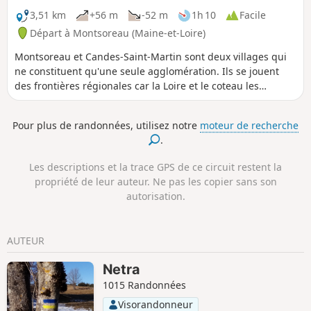
de Candes.
3,51 km
+56 m
-52 m
1h 10
Facile
Départ à Montsoreau (Maine-et-Loire)
Montsoreau et Candes-Saint-Martin sont deux villages qui
ne constituent qu'une seule agglomération. Ils se jouent
des frontières régionales car la Loire et le coteau les
unissent.Ce circuit permet de découvrir l'échelonnement
des maisons blanches le long du fleuve et la confluence
Pour plus de randonnées, utilisez notre
moteur de recherche
avec la Vienne.Une balade à faire au lever du soleil pour
.
profiter pleinement du rayonnement sur les façades.
Attention: une info récente (juin 2026) informe d'une
Les descriptions et la trace GPS de ce circuit restent la
coupure du circuit, pour cause d'éboulement,
propriété de leur auteur. Ne pas les copier sans son
vraisemblablement au-dessus de Candes-St-Martin (à
autorisation.
préciser).
AUTEUR
Netra
1015 Randonnées
Visorandonneur