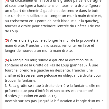
(
4
) Au croisement en T face à une grande parcelle de vigne
et sous une ligne à haute tension, tourner à droite. Ignorer
un départ de chemin à gauche et descendre dans le bois
sur un chemin caillouteux. Longer un mur à main droite et,
au croisement en T (sorte de petit kiosque sur la gauche),
tourner à droite pour atteindre l'entrée du Château de Pas
de Loup.
(
5
) Virer alors à gauche et longer le mur de la propriété à
main droite. Franchir un ruisseau, remonter en face et
longer de nouveau un mur à main droite.
(
6
) À l'angle du mur, suivre à gauche la direction de la
Fontaine et de la Grotte de Pas de Loup (panneau). À une
fourche, prendre à gauche en descente. Franchir une
chaîne et traverser une pelouse en obliquant à droite pour
trouver la fontaine.
N.B. La grotte se situe à droite derrière la fontaine, elle ne
présente que peu d'intérêt et son accès est encombré
d'orties (situation en août 2017).
Revenir sur ses pas jusqu'à la bifurcation à l'angle d'un mur.