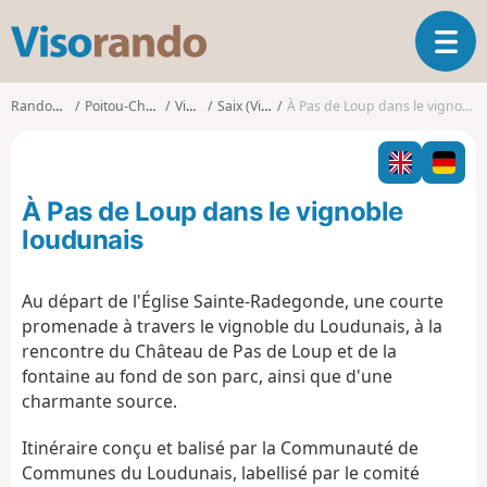
V
O
i
u
s
v
o
Randonnées
Poitou-Charentes
Vienne
Saix (Vienne)
À Pas de Loup dans le vignoble loudunais
r
r
i
a
r
n
l
d
À Pas de Loup dans le vignoble
a
o
n
loudunais
a
v
Au départ de l'Église Sainte-Radegonde, une courte
i
promenade à travers le vignoble du Loudunais, à la
g
a
rencontre du Château de Pas de Loup et de la
t
fontaine au fond de son parc, ainsi que d'une
i
charmante source.
o
n
Itinéraire conçu et balisé par la Communauté de
Communes du Loudunais, labellisé par le comité