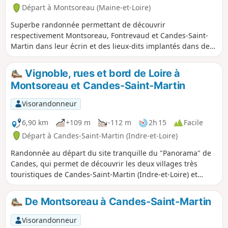
Départ à Montsoreau (Maine-et-Loire)
Superbe randonnée permettant de découvrir
respectivement Montsoreau, Fontrevaud et Candes-Saint-
Martin dans leur écrin et des lieux-dits implantés dans des
sites remarquables. Boucle effectuée dans le sens anti-
horaire sur le coteau pour bénéficier d'un parcours
Vignoble, rues et bord de Loire à
agréable dans les bois et de panoramas sur la rive droite de
Montsoreau et Candes-Saint-Martin
la Loire.
Visorandonneur
6,90 km
+109 m
-112 m
2h 15
Facile
Départ à Candes-Saint-Martin (Indre-et-Loire)
Randonnée au départ du site tranquille du "Panorama" de
Candes, qui permet de découvrir les deux villages très
touristiques de Candes-Saint-Martin (Indre-et-Loire) et
Montsoreau (Maine-et-Loire), en passant, sur les hauteurs,
à travers le vignoble, avant de redescendre au niveau de la
De Montsoreau à Candes-Saint-Martin
Loire, puis de flâner dans les rues étroites bordées de
maisons en tuffeau. Passage par le Château de Montsoreau,
Visorandonneur
cher à A. Dumas, et par la Collégiale romane Saint-Martin