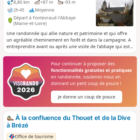
8,80 km
+87 m
-93 m
2h 45
Moyenne
Départ à Fontevraud-l'Abbaye
(Maine-et-Loire)
Une randonnée qui allie nature et patrimoine et qui offre
un agréable cheminement en forêt et dans la campagne. A
entreprendre avant ou après une visite de l'abbaye qui est
un haut lieu de l'art roman.
Pour continuer à proposer des
fonctionnalités gratuites et pratiques
en randonnée, soutenez-nous en
donnant un petit coup de pouce !
Je donne un coup de pouce
À la confluence du Thouet et de la Dive
à Brézé
Office de tourisme