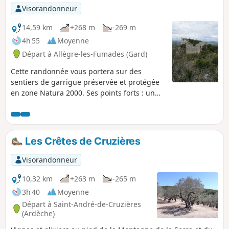
Visorandonneur
14,59 km
+268 m
-269 m
4h 55
Moyenne
Départ à Allègre-les-Fumades (Gard)
Cette randonnée vous portera sur des
sentiers de garrigue préservée et protégée
en zone Natura 2000. Ses points forts : un
village et un château d’époque médiévale
surplombant les champs d’oliviers et des
panoramas à vous couper le souffle !
Les Crêtes de Cruzières
Visorandonneur
10,32 km
+263 m
-265 m
3h 40
Moyenne
Départ à Saint-André-de-Cruzières
(Ardèche)