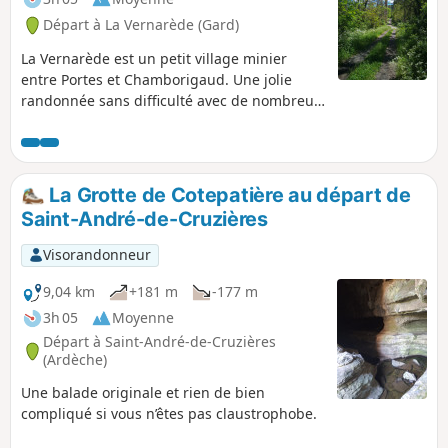
Départ à La Vernarède (Gard)
La Vernarède est un petit village minier
entre Portes et Chamborigaud. Une jolie
randonnée sans difficulté avec de nombreux
points d'eaux pour abreuver nos poilus, du
moins au printemps (en été ce ne sera peut
être pas le cas). La piste s'étire sous les pins
et quelques châtaigniers et longe le
La Grotte de Cotepatière au départ de
Ruisseau de Broussous. De nombreuses
Saint-André-de-Cruzières
fleurs parsèment les points d'eaux tel que de
magnifiques ancolies et marguerites.
Visorandonneur
9,04 km
+181 m
-177 m
3h 05
Moyenne
Départ à Saint-André-de-Cruzières
(Ardèche)
Une balade originale et rien de bien
compliqué si vous n’êtes pas claustrophobe.