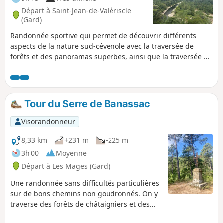
Départ à Saint-Jean-de-Valériscle
(Gard)
Randonnée sportive qui permet de découvrir différents
aspects de la nature sud-cévenole avec la traversée de
forêts et des panoramas superbes, ainsi que la traversée de
villages et hameaux. La montée de Robiac à la Chapelle
Lacham est sportive, avec des passages raides, mais les
paysages valent vraiment le coup d’œil. La descente de la
chapelle jusqu'à Saint-Florent-sur-Auzonnet est également
Tour du Serre de Banassac
éprouvante, du fait des grosses pierres instables typiques
des Cévennes sur une grande partie de la descente.
Visorandonneur
8,33 km
+231 m
-225 m
3h 00
Moyenne
Départ à Les Mages (Gard)
Une randonnée sans difficultés particulières
sur de bons chemins non goudronnés. On y
traverse des forêts de châtaigniers et des
bois de pins et on y découvre quelques