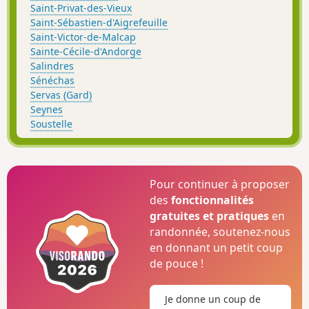
Saint-Privat-des-Vieux
Saint-Sébastien-d'Aigrefeuille
Saint-Victor-de-Malcap
Sainte-Cécile-d'Andorge
Salindres
Sénéchas
Servas (Gard)
Seynes
Soustelle
Pour continuer à proposer
des
fonctionnalités
gratuites et pratiques
en
randonnée, soutenez-nous
en donnant un petit coup
de pouce !
Je donne un coup de