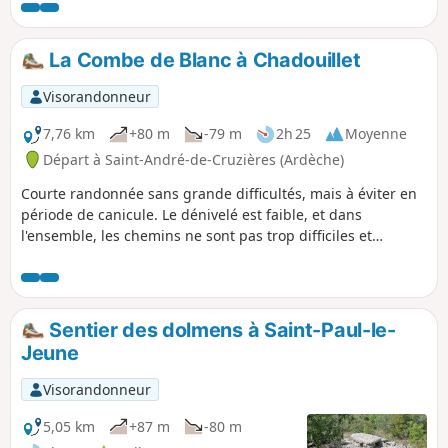
La Combe de Blanc à Chadouillet
Visorandonneur
7,76 km
+80 m
-79 m
2h 25
Moyenne
Départ à Saint-André-de-Cruzières (Ardèche)
Courte randonnée sans grande difficultés, mais à éviter en
période de canicule. Le dénivelé est faible, et dans
l'ensemble, les chemins ne sont pas trop difficiles et
souvent balisés en Jaune. Possibilité de descendre en aller-
retour jusqu'à la résurgence de la Cotepatière, de
préférence après un épisode pluvieux, sinon c'est sec. Je
donne les références de la rando "les résurgences" sur
Sentier des dolmens à Saint-Paul-le-
laquelle l'on marche un moment.
Jeune
Visorandonneur
5,05 km
+87 m
-80 m