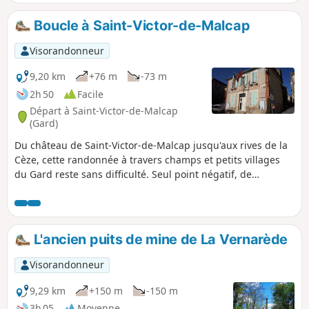
Boucle à Saint-Victor-de-Malcap
Visorandonneur
9,20 km
+76 m
-73 m
2h 50
Facile
Départ à Saint-Victor-de-Malcap
(Gard)
Du château de Saint-Victor-de-Malcap jusqu'aux rives de la
Cèze, cette randonnée à travers champs et petits villages
du Gard reste sans difficulté. Seul point négatif, de
nombreuses portions bitumées ou gravillonnées. Points
positifs : - primo, après les pluies cette randonnée reste
accessible - et secondo, ces petites routes desservant des
mas sont quasi sans circulation.
L'ancien puits de mine de La Vernarède
Visorandonneur
9,29 km
+150 m
-150 m
3h 05
Moyenne