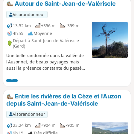
Autour de Saint-Jean-de-Valériscle
p
Visorandonneur
13,52 km
+356 m
-359 m
4h 55
Moyenne
Départ à Saint-Jean-de-Valériscle
(Gard)
Une belle randonnée dans la vallée de
l'Auzonnet, de beaux paysages mais
aussi la présence constante du passé
industriel de la région, lié au charbon,
qui saura vous captiver. Le village
médiéval de Saint-Jean-de-Valériscle est
également digne d'intérêt. Le parcours
Entre les rivières de la Cèze et l'Auzon
est bien balisé et ne présente pas de
depuis Saint-Jean-de-Valériscle
difficulté particulière.
Visorandonneur
23,24 km
+904 m
-905 m
9h 15
Très difficile