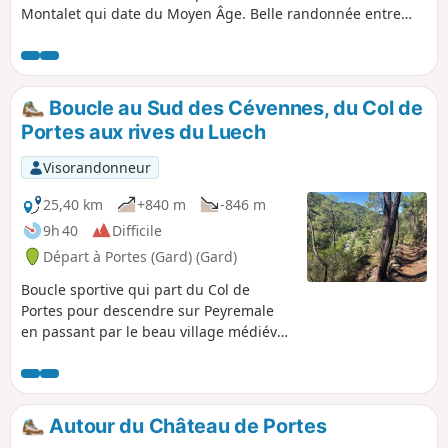
Montalet qui date du Moyen Âge. Belle randonnée entre
bois de chênes verts et châtaigneraies.
Boucle au Sud des Cévennes, du Col de
Portes aux rives du Luech
Visorandonneur
25,40 km
+840 m
-846 m
9h 40
Difficile
Départ à Portes (Gard) (Gard)
Boucle sportive qui part du Col de
Portes pour descendre sur Peyremale
en passant par le beau village médiéval
du Puech. Après Peyremale et Saint-
Herm, on remonte vers les hauteurs,
avec des vues superbes des méandres
du Luech en contrebas, qu'on va finir
Autour du Château de Portes
par rejoindre pour longer la rivière au