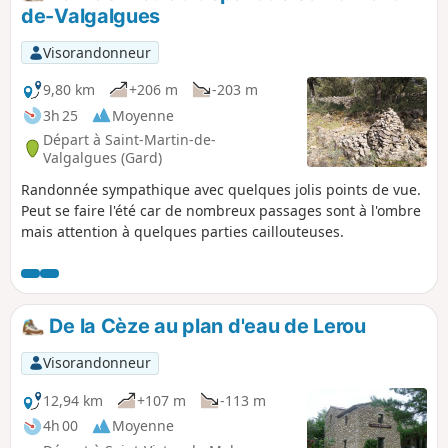
par temps trop chaud . Possibilité de
de-Valgalgues
visiter le village de Saint-Sauveur et son
église ainsi que le village de Saint-Brès
Visorandonneur
au retour.
9,80 km
+206 m
-203 m
3h 25
Moyenne
Départ à Saint-Martin-de-
Valgalgues (Gard)
Randonnée sympathique avec quelques jolis points de vue.
Peut se faire l'été car de nombreux passages sont à l'ombre
mais attention à quelques parties caillouteuses.
De la Cèze au plan d'eau de Lerou
Visorandonneur
12,94 km
+107 m
-113 m
4h 00
Moyenne