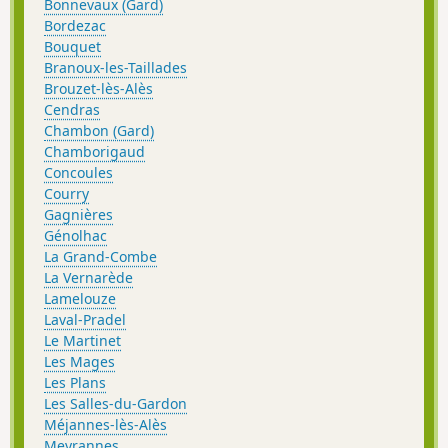
Bonnevaux (Gard)
Bordezac
Bouquet
Branoux-les-Taillades
Brouzet-lès-Alès
Cendras
Chambon (Gard)
Chamborigaud
Concoules
Courry
Gagnières
Génolhac
La Grand-Combe
La Vernarède
Lamelouze
Laval-Pradel
Le Martinet
Les Mages
Les Plans
Les Salles-du-Gardon
Méjannes-lès-Alès
Meyrannes