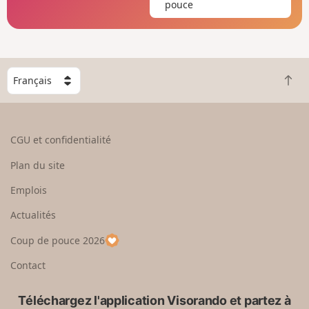
pouce
C
R
h
e
o
t
i
o
s
CGU et confidentialité
u
i
r
s
Plan du site
e
s
n
e
Emplois
h
z
Actualités
a
u
u
n
Coup de pouce 2026
t
p
a
Contact
y
s
Téléchargez l'application Visorando et partez à