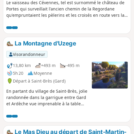
Le vaisseau des Cévennes, tel est surnommé le château de
Portes qui surveillait l'ancien chemin de la Regordane
qu'empruntaient les pèlerins et les croisés en route vers la
terre sainte. À travers bois, cette rando vous fera découvrir
un autre passé plus récent des Cévennes: les mines avec la
découverte de la tour de Peyrerol et son plan incliné.
09/10/2023 Message de la modération : l'itinéraire a été
La Montagne d'Uzege
modifié et raccourci pour éviter des parties privatives entre
(3) et Le Tour.
Visorandonneur
13,80 km
+493 m
-495 m
5h 20
Moyenne
Départ à Saint-Brès (Gard)
En partant du village de Saint-Brès, jolie
randonnée dans la garrigue entre Gard
et Ardèche vue imprenable à la table
d'orientation de la Chapelle Saint-Privat.
Le sens indiqué est le plus facile ; on
évite ainsi une montée assez raide pour
aller à la chapelle. Ne pas entreprendre
Le Mas Dieu au départ de Saint-Martin-