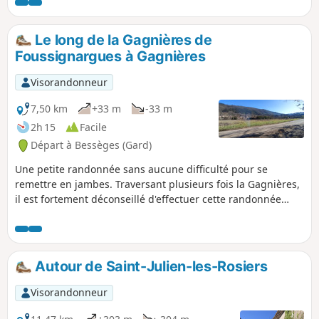
splendides panoramas. Ici et là, quelques
traces d'anciennes activités rappellent au
randonneur que cette montagne,
Le long de la Gagnières de
aujourd'hui inhabitée, a été le refuge de
Foussignargues à Gagnières
nombreuses personnes par le passé.
Visorandonneur
7,50 km
+33 m
-33 m
2h 15
Facile
Départ à Bessèges (Gard)
Une petite randonnée sans aucune difficulté pour se
remettre en jambes. Traversant plusieurs fois la Gagnières,
il est fortement déconseillé d'effectuer cette randonnée
après de fortes pluies.
Autour de Saint-Julien-les-Rosiers
Visorandonneur