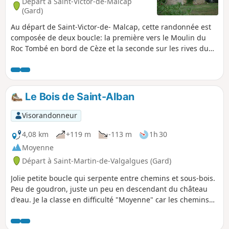
Départ à Saint-Victor-de-Malcap
(Gard)
Au départ de Saint-Victor-de- Malcap, cette randonnée est
composée de deux boucle: la première vers le Moulin du
Roc Tombé en bord de Cèze et la seconde sur les rives du
plan d'eau de Lerou. Beaux passages dans une forêt de
sapins et de pins.
Le Bois de Saint-Alban
Visorandonneur
4,08 km
+119 m
-113 m
1h 30
Moyenne
Départ à Saint-Martin-de-Valgalgues (Gard)
Jolie petite boucle qui serpente entre chemins et sous-bois.
Peu de goudron, juste un peu en descendant du château
d'eau. Je la classe en difficulté "Moyenne" car les chemins
sont caillouteux et ça grimpe quand même un peu.