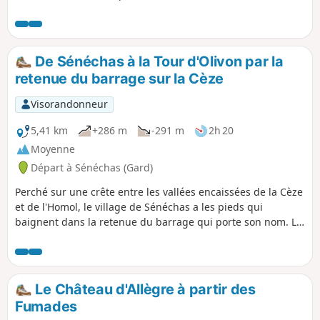
l'Homol, sont magnifiques et le sentier en balcon au-dessus
du Luech très agréable. Au final, une côte pour les
costauds, mais on peut l'éviter.
De Sénéchas à la Tour d'Olivon par la
retenue du barrage sur la Cèze
Visorandonneur
5,41 km
+286 m
-291 m
2h 20
Moyenne
Départ à Sénéchas (Gard)
Perché sur une crête entre les vallées encaissées de la Cèze
et de l'Homol, le village de Sénéchas a les pieds qui
baignent dans la retenue du barrage qui porte son nom. Le
circuit proposé permet de descendre des hauteurs du
village jusqu'aux berges du plan d'eau, et de rejoindre une
vieille tour médiévale qui veille au-dessus des méandres du
lac. Au passage, on découvre quelques merveilles de l'art
Le Château d'Allègre à partir des
des terrassiers qui ont autrefois façonné ce coin des
Fumades
Cévennes.