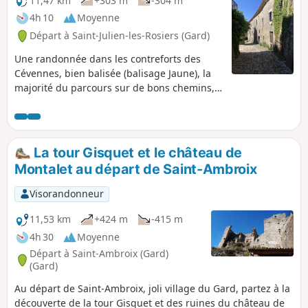
11,47 km
+303 m
-304 m
4h 10
Moyenne
Départ à Saint-Julien-les-Rosiers (Gard)
Une randonnée dans les contreforts des
Cévennes, bien balisée (balisage Jaune), la
majorité du parcours sur de bons chemins,
passablement ombragée donc praticable en
été malgré la chaleur. Aucune difficulté
particulière à signaler. Quelques splendides
panoramas, de magnifiques mas dont un du
La tour Gisquet et le château de
XIVe siècle et une ancienne abbaye en guise
Montalet au départ de Saint-Ambroix
de cerise sur le gâteau.
Visorandonneur
11,53 km
+424 m
-415 m
4h 30
Moyenne
Départ à Saint-Ambroix (Gard)
(Gard)
Au départ de Saint-Ambroix, joli village du Gard, partez à la
découverte de la tour Gisquet et des ruines du château de