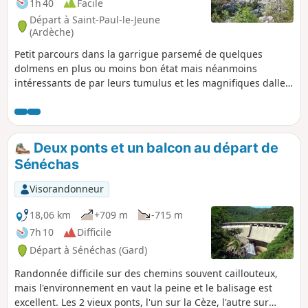
1h 40
Facile
Départ à Saint-Paul-le-Jeune
(Ardèche)
Petit parcours dans la garrigue parsemé de quelques
dolmens en plus ou moins bon état mais néanmoins
intéressants de par leurs tumulus et les magnifiques dalles
de calcaire malheureusement effondrées en partie. On peut
y observer également deux maisons de berger appelées
dans la région "capitelles" dont une en bon état.
Deux ponts et un balcon au départ de
Sénéchas
Visorandonneur
18,06 km
+709 m
-715 m
7h 10
Difficile
Départ à Sénéchas (Gard)
Randonnée difficile sur des chemins souvent caillouteux,
mais l'environnement en vaut la peine et le balisage est
excellent. Les 2 vieux ponts, l'un sur la Cèze, l'autre sur